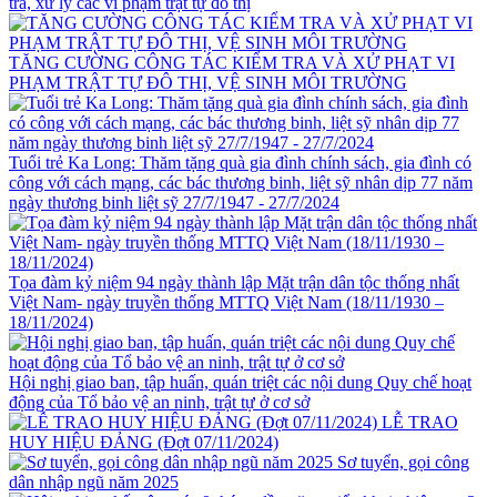
tra, xử lý các vi phạm trật tự đô thị
TĂNG CƯỜNG CÔNG TÁC KIỂM TRA VÀ XỬ PHẠT VI
PHẠM TRẬT TỰ ĐÔ THỊ, VỆ SINH MÔI TRƯỜNG
Tuổi trẻ Ka Long: Thăm tặng quà gia đình chính sách, gia đình có
công với cách mạng, các bác thương binh, liệt sỹ nhân dịp 77 năm
ngày thương binh liệt sỹ 27/7/1947 - 27/7/2024
Tọa đàm kỷ niệm 94 ngày thành lập Mặt trận dân tộc thống nhất
Việt Nam- ngày truyền thống MTTQ Việt Nam (18/11/1930 –
18/11/2024)
Hội nghị giao ban, tập huấn, quán triệt các nội dung Quy chế hoạt
động của Tổ bảo vệ an ninh, trật tự ở cơ sở
LỄ TRAO
HUY HIỆU ĐẢNG (Đợt 07/11/2024)
Sơ tuyển, gọi công
dân nhập ngũ năm 2025