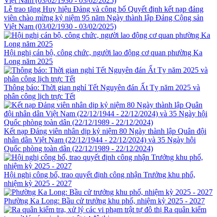
Lễ trao tặng Huy hiệu Đảng và công bố Quyết định kết nạp đảng
viên chào mừng kỷ niệm 95 năm Ngày thành lập Đảng Cộng sản
Việt Nam (03/02/1930 - 03/02/2025)
Hội nghị cán bộ, công chức, người lao động cơ quan phường Ka
Long năm 2025
Thông báo: Thời gian nghỉ Tết Nguyên đán Ất Tỵ năm 2025 và
phân công lịch trực Tết
Kết nạp Đảng viên nhân dịp kỷ niệm 80 Ngày thành lập Quân đội
nhân dân Việt Nam (22/12/1944 - 22/12/2024) và 35 Ngày hội
Quốc phòng toàn dân (22/12/1989 - 22/12/2024)
Hội nghị công bố, trao quyết định công nhận Trưởng khu phố,
nhiệm kỳ 2025 - 2027
Phường Ka Long: Bầu cử trưởng khu phố, nhiệm kỳ 2025 - 2027
Ra quân kiểm