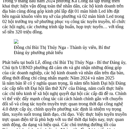
Trong 9 tháng đầu năm 2024 phường Ka Long đã tập trung triển
khai thực hiện vận động toàn thể nhân dân, các hộ kinh doanh trên
địa bàn cùng đóng góp kinh phí lắp đặt 01 màn hình Led lớn đặt
bên ngoài khuôn viên trụ sở của phường và 02 màn hình Led trong
02 hội trường trụ sở phường phục vụ công tác tuyên truyền, tổ chức
các hội nghị, các chương trình tập huấn, họp trực tuyến…
với tổng
số tiền 320 triệu đồng.
Đồng chí Bùi Thị Thúy Nga - Thành ủy viên, Bí thư
Đảng ủy phường phát biểu
Phát biểu tại buổi Lễ, đồng chí Bùi Thị Thúy Nga - Bí thư Đảng ủy,
Chủ tịch UBND phường đã cám ơn và ghi nhận những đóng góp
của các doanh nghiệp, các hộ kinh doanh và nhân dân trên địa bàn,
đồng thời đồng chí cũng nhấn mạnh: Năm 2024 và năm 2025
là năm bản lề có ý nghĩa quan trọng, là năm tiến hành Đại hội Đảng
các cấp tiến tới Đại hội lần thứ XIV của Đảng, năm cuối thực hiện
các chỉ tiêu kinh tế xã hội nghị quyết đại hội các cấp đã đề ra. Chính
vì thế việc đẩy mạnh công tác cải cách hành chính gắn với chuyển
đổi số và công tác tuyên truyền trực quan trong thời đại công nghệ
4.0 được cấp ủy, chính quyền phường xác định là nhiệm vụ
trọng
tâm, xuyên suốt trong lãnh đạo, chỉ đạo
. Việc thực hiện tuyên truyền
trực quan điện tử là phù hợp với xu thế thời đại hiện nay, trực quan
sinh động, đa dạng và hiệu quả. Các chủ trương đường lối của