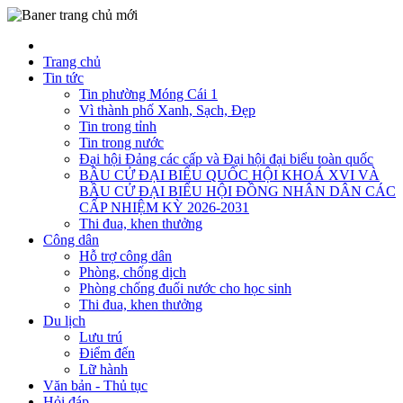
Trang chủ
Tin tức
Tin phường Móng Cái 1
Vì thành phố Xanh, Sạch, Đẹp
Tin trong tỉnh
Tin trong nước
Đại hội Đảng các cấp và Đại hội đại biểu toàn quốc
BẦU CỬ ĐẠI BIỂU QUỐC HỘI KHOÁ XVI VÀ
BẦU CỬ ĐẠI BIỂU HỘI ĐỒNG NHÂN DÂN CÁC
CẤP NHIỆM KỲ 2026-2031
Thi đua, khen thưởng
Công dân
Hỗ trợ công dân
Phòng, chống dịch
Phòng chống đuối nước cho học sinh
Thi đua, khen thưởng
Du lịch
Lưu trú
Điểm đến
Lữ hành
Văn bản - Thủ tục
Hỏi đáp