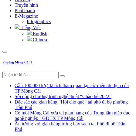
Truyền hình
Phát thanh
E-Magazine
Infographics
Tiếng Việt
English
Chinese
Phường Móng Cái 1
Gần 100.000 lượt khách tham quan tại các điểm du lịch của
TP Móng Cái
Sôi động chương trình nghệ thuật “Chào hè 2022”
Đặc sắc các gian hàng “Hội chợ quê” tại phố đi bộ phường
Trần Phú
Có một Móng Cái xưa tại gian hàng của Trung tâm giáo dục
nghề nghiệp - GDTX TP Móng Cái
Ấn tượng với gian hàng trưng bày sách tại Phố đi bộ Trần
Phú