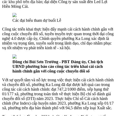
các khu phố trên địa bàn
; đại diện Công ty sản xuất đèn Led Lợi
Hiền Móng Cái.
Các đại biểu tham dự buổi Lễ
Công tác triển khai thực hiện đẩy mạnh cải cách hành chính gắn với
công cuộc chuyển đổi số, tuyên truyền trực quan trong thời đại công
nghệ 4.0 được cấp ủy, Chính quyền phường Ka Long
xác định là
nhiệm vụ trọng tâm, xuyên suốt trong lãnh đạo, chỉ đạo nhằm phục
vụ tốt nhiệm vụ phát triển kinh tế - xã hội.
Đồng chí Bùi Sơn Trường - PBT Đảng ủy, Chủ tịch
UBND phường báo cáo công tác triển khai cải cách
hành chính gắn với công cuộc chuyển đổi số
Với sự quyết tâm và nỗ lực trong việc thực hiện cải cách hành chính
và chuyển đổi số, phường Ka Long đã đạt được kết quả cao trong
công tác cải cách hành chính: đạt 747,2/1000 điểm, xếp hạng thứ
01/177 xã, phường trong toàn tỉnh về thực hiện Bộ chỉ số đánh giá
chuyển đổi số (DTI) năm 2023. Thực hiện Chỉ số Cải cách hành
chính (Par Index) cấp huyện năm 2023, phường Ka Long xếp 01/17
xã, phường trên địa bàn thành phố với 94,5 điểm xếp loại Xuất sắc.