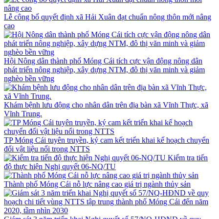
Lễ công bố quyết định xã Hải Xuân đạt chuẩn nông thôn mới nâng
cao
Hội Nông dân thành phố Móng Cái tích cực vận động nông dân
phát triển nông nghiệp, xây dựng NTM, đô thị văn minh và giảm
nghèo bền vững
Khám bệnh lưu động cho nhân dân trên địa bàn xã Vĩnh Thực, xã
Vĩnh Trung.
TP Móng Cái tuyên truyền, ký cam kết triển khai kế hoạch chuyển
đổi vật liệu nổi trong NTTS
Kiểm tra tiến
độ thực hiện Nghị quyết 06-NQ/TU
Thành phố Móng Cái nỗ lực nâng cao giá trị ngành thủy sản