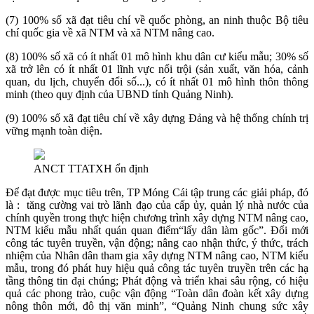
(7) 100% số xã đạt tiêu chí về quốc phòng, an ninh thuộc Bộ tiêu
chí quốc gia về xã NTM và xã NTM nâng cao.
(8) 100% số xã có ít nhất 01 mô hình khu dân cư kiểu mẫu; 30% số
xã trở lên có ít nhất 01 lĩnh vực nổi trội (sản xuất, văn hóa, cảnh
quan, du lịch, chuyển đổi số...), có ít nhất 01 mô hình thôn thông
minh (theo quy định của UBND tỉnh Quảng Ninh).
(9) 100% số xã đạt tiêu chí về xây dựng Đảng và hệ thống chính trị
vững mạnh toàn diện.
ANCT TTATXH ổn định
Để đạt được mục tiêu trên, TP Móng Cái tập trung các giải pháp, đó
là : tăng cường vai trò lãnh đạo của cấp ủy, quản lý nhà nước của
chính quyền trong thực hiện chương trình xây dựng NTM nâng cao,
NTM kiểu mẫu nhất quán quan điểm“lấy dân làm gốc”. Đổi mới
công tác tuyên truyền, vận động; nâng cao nhận thức, ý thức, trách
nhiệm của Nhân dân tham gia xây dựng NTM nâng cao, NTM kiểu
mẫu, trong đó phát huy hiệu quả công tác tuyên truyền trên các hạ
tầng thông tin đại chúng; Phát động và triển khai sâu rộng, có hiệu
quả các phong trào, cuộc vận động “Toàn dân đoàn kết xây dựng
nông thôn mới, đô thị văn minh”, “Quảng Ninh chung sức xây