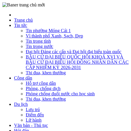
Trang chủ
Tin tức
Tin phường Móng Cái 1
Vì thành phố Xanh, Sạch, Đẹp
Tin trong tỉnh
Tin trong nước
Đại hội Đảng các cấp và Đại hội đại biểu toàn quốc
BẦU CỬ ĐẠI BIỂU QUỐC HỘI KHOÁ XVI VÀ
BẦU CỬ ĐẠI BIỂU HỘI ĐỒNG NHÂN DÂN CÁC
CẤP NHIỆM KỲ 2026-2031
Thi đua, khen thưởng
Công dân
Hỗ trợ công dân
Phòng, chống dịch
Phòng chống đuối nước cho học sinh
Thi đua, khen thưởng
Du lịch
Lưu trú
Điểm đến
Lữ hành
Văn bản - Thủ tục
Hỏi đáp