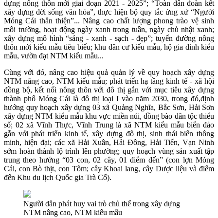
dựng nông thôn mới giai đoạn 2021 - 2025”; “Toàn dân đoàn kết
xây dựng đời sống văn hóa”, thực hiện bộ quy tắc ứng xử “Người
Móng Cái thân thiện”... Nâng cao chất lượng phong trào vệ sinh
môi trường, hoạt động ngày xanh trong tuần, ngày chủ nhật xanh;
xây dựng mô hình “sáng - xanh - sạch - đẹp”; tuyến đường nông
thôn mới kiểu mẫu tiêu biểu; khu dân cư kiểu mẫu, hộ gia đình kiểu
mẫu, vườn đạt NTM kiểu mẫu...
Cùng với đó, nâng cao hiệu quả quản lý về quy hoạch xây dựng
NTM nâng cao, NTM kiểu mẫu; phát triển hạ tầng kinh tế - xã hội
đồng bộ, kết nối nông thôn với đô thị gắn với mục tiêu xây dựng
thành phố Móng Cái là đô thị loại I vào năm 2030, trong đó,định
hướng quy hoạch xây dựng 03 xã Quảng Nghĩa, Bắc Sơn, Hải Sơn
xây dựng NTM kiểu mẫu khu vực miền núi, đồng bào dân tộc thiểu
số; 02 xã Vĩnh Thực, Vĩnh Trung là xã NTM kiểu mẫu biển đảo
gắn với phát triển kinh tế, xây dựng đô thị, sinh thái biển thông
minh, hiện đại; các xã Hải Xuân, Hải Đông, Hải Tiến, Vạn Ninh
sớm hoàn thành lộ trình lên phường; quy hoạch vùng sản xuất tập
trung theo hướng “03 con, 02 cây, 01 điểm đến” (con lợn Móng
Cái, con Bò thịt, con Tôm; cây Khoai lang, cây Dược liệu và điểm
đến Khu du lịch Quốc gia Trà Cổ).
Người dân phát huy vai trò chủ thể trong xây dựng
NTM nâng cao, NTM kiểu mẫu