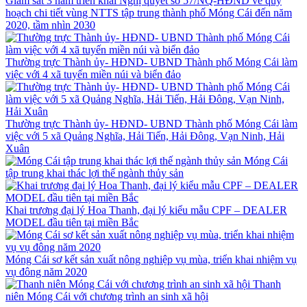
Giám sát 3 năm triển khai Nghị quyết số 57/NQ-HĐND về quy
hoạch chi tiết vùng NTTS tập trung thành phố Móng Cái đến năm
2020, tầm nhìn 2030
Thường trực Thành ủy- HĐND- UBND Thành phố Móng Cái làm
việc với 4 xã tuyến miền núi và biển đảo
Thường trực Thành ủy- HĐND- UBND Thành phố Móng Cái làm
việc với 5 xã Quảng Nghĩa, Hải Tiến, Hải Đông, Vạn Ninh, Hải
Xuân
Móng Cái
tập trung khai thác lợi thế ngành thủy sản
Khai trương đại lý Hoa Thanh, đại lý kiểu mẫu CPF – DEALER
MODEL đầu tiên tại miền Bắc
Móng Cái sơ kết sản xuất nông nghiệp vụ mùa, triển khai nhiệm vụ
vụ đông năm 2020
Thanh
niên Móng Cái với chương trình an sinh xã hội