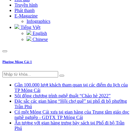
Truyền hình
Phát thanh
E-Magazine
Infographics
Tiếng Việt
English
Chinese
Phường Móng Cái 1
Gần 100.000 lượt khách tham quan tại các điểm du lịch của
TP Móng Cái
Sôi động chương trình nghệ thuật “Chào hè 2022”
Đặc sắc các gian hàng “Hội chợ quê” tại phố đi bộ phường
Trần Phú
Có một Móng Cái xưa tại gian hàng của Trung tâm giáo dục
nghề nghiệp - GDTX TP Móng Cái
Ấn tượng với gian hàng trưng bày sách tại Phố đi bộ Trần
Phú