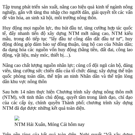
Tập trung phát triển sản xuất, nâng cao hiệu quả kinh tế ngành nông
nghiệp, gắn với tăng thu nhập cho người dân, giải quyết tốt các vấn
đề văn hóa, an sinh xã hội, môi trường nông thôn.
Huy động mọi nguồn lực, thu hút đầu tư, tăng cường hợp tác quốc
tế, đẩy nhanh tiến độ xây dựng NTM mới nâng cao, NTM kiểu
mẫu, trong đó tiếp tục “lấy đầu tư công dẫn dắt đầu tư tư”, huy
động đóng góp đảm bảo sự đồng thuận, ủng hộ cao của Nhân dân;
đa dạng hóa các nguồn vốn huy động (bằng tiền, đất đai, công lao
động, vật liệu, máy móc, thiết bị…).
Nâng cao chất lượng nguồn nhân lực; củng cố đội ngũ cán bộ, đảng
viên, tăng cường sức chiến đấu của tổ chức đảng; xây dựng thế trận
quốc phòng toàn dân, thế trận an ninh Nhân dân và thế trận lòng
dân khu vực nông thôn
Sau hơn 14 năm thực hiện Chương trình xây dựng nông thôn mới
(NTM), với tinh thần chủ động, quyết tâm trong lãnh đạo, chỉ đạo
của các cấp ủy, chính quyền Thành phố; chương trình xây dựng
NTM đã đạt được những kết quả toàn diện.
NTM Hải Xuân, Móng Cái hôm nay
Trên nền tảng của kết quả toàn diện, Nghị quyết "Về xây dựng