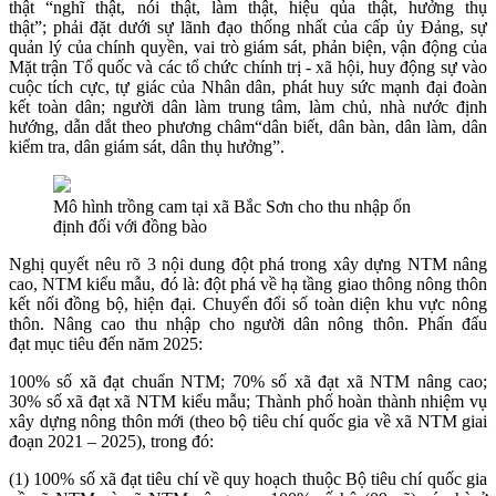
thật “nghĩ thật, nói thật, làm thật, hiệu qủa thật, hưởng thụ
thật”; phải đặt dưới sự lãnh đạo thống nhất của cấp ủy Đảng, sự
quản lý của chính quyền, vai trò giám sát, phản biện, vận động của
Mặt trận Tổ quốc và các tổ chức chính trị - xã hội, huy động sự vào
cuộc tích cực, tự giác của Nhân dân, phát huy sức mạnh đại đoàn
kết toàn dân; người dân làm trung tâm, làm chủ, nhà nước định
hướng, dẫn dắt theo phương châm“dân biết, dân bàn, dân làm, dân
kiểm tra, dân giám sát, dân thụ hưởng”.
Mô hình trồng cam tại xã Bắc Sơn cho thu nhập ổn
định đối với đồng bào
Nghị quyết nêu rõ 3 nội dung đột phá trong xây dựng NTM nâng
cao, NTM kiểu mẫu, đó là: đột phá về hạ tầng giao thông nông thôn
kết nối đồng bộ, hiện đại. Chuyển đổi số toàn diện khu vực nông
thôn. Nâng cao thu nhập cho người dân nông thôn. Phấn đấu
đạt mục tiêu đến năm 2025:
100% số xã đạt chuẩn NTM; 70% số xã đạt xã NTM nâng cao;
30% số xã đạt xã NTM kiểu mẫu; Thành phố hoàn thành nhiệm vụ
xây dựng nông thôn mới (theo bộ tiêu chí quốc gia về xã NTM giai
đoạn 2021 – 2025), trong đó:
(1) 100% số xã đạt tiêu chí về quy hoạch thuộc Bộ tiêu chí quốc gia