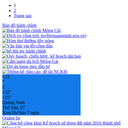
1
2
Trang sau
Bản đồ hành chính
+
32
°
C
+
32°
+
25°
Quảng Ninh
Thứ Sáu, 07
Xem Dự báo 7 ngày
Quảng bá