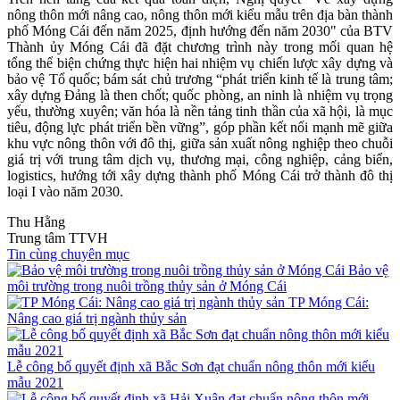
nông thôn mới nâng cao, nông thôn mới kiểu mẫu trên địa bàn thành
phố Móng Cái đến năm 2025, định hướng đến năm 2030" của BTV
Thành ủy Móng Cái đã đặt chương trình này trong mối quan hệ
tổng thể biện chứng thực hiện hai nhiệm vụ chiến lược xây dựng và
bảo vệ Tổ quốc; bám sát chủ trương “phát triển kinh tế là trung tâm;
xây dựng Đảng là then chốt; quốc phòng, an ninh là nhiệm vụ trọng
yếu, thường xuyên; văn hóa là nền tảng tinh thần của xã hội, là mục
tiêu, động lực phát triển bền vững”, góp phần kết nối mạnh mẽ giữa
khu vực nông thôn với đô thị, giữa sản xuất nông nghiệp theo chuỗi
giá trị với trung tâm dịch vụ, thương mại, công nghiệp, cảng biển,
logistics, hướng tới xây dựng thành phố Móng Cái trở thành đô thị
loại I vào năm 2030.
Thu Hằng
Trung tâm TTVH
Tin cùng chuyên mục
Bảo vệ
môi trường trong nuôi trồng thủy sản ở Móng Cái
TP Móng Cái:
Nâng cao giá trị ngành thủy sản
Lễ công bố quyết định xã Bắc Sơn đạt chuẩn nông thôn mới kiểu
mẫu 2021