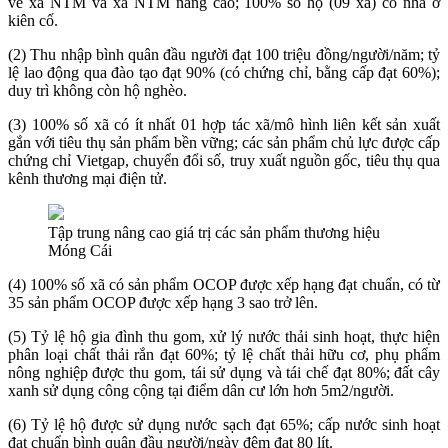
về xã NTM và xã NTM nâng cao; 100% số hộ (09 xã) có nhà ở
kiên cố.
(2) Thu nhập bình quân đầu người đạt 100 triệu đồng/người/năm; tỷ
lệ lao động qua đào tạo đạt 90% (có chứng chỉ, bằng cấp đạt 60%);
duy trì không còn hộ nghèo.
(3) 100% số xã có ít nhất 01 hợp tác xã/mô hình liên kết sản xuất
gắn với tiêu thụ sản phẩm bền vững; các sản phẩm chủ lực được cấp
chứng chỉ Vietgap, chuyển đổi số, truy xuất nguồn gốc, tiêu thụ qua
kênh thương mại điện tử.
Tập trung nâng cao giá trị các sản phẩm thương hiệu
Móng Cái
(4) 100% số xã có sản phẩm OCOP được xếp hạng đạt chuẩn, có từ
35 sản phẩm OCOP được xếp hạng 3 sao trở lên.
(5) Tỷ lệ hộ gia đình thu gom, xử lý nước thải sinh hoạt, thực hiện
phân loại chất thải rắn đạt 60%; tỷ lệ chất thải hữu cơ, phụ phẩm
nông nghiệp được thu gom, tái sử dụng và tái chế đạt 80%; đất cây
xanh sử dụng công cộng tại điểm dân cư lớn hơn 5m2/người.
(6) Tỷ lệ hộ được sử dụng nước sạch đạt 65%; cấp nước sinh hoạt
đạt chuẩn bình quân đầu người/ngày đêm đạt 80 lít.