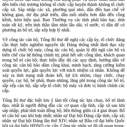
đến biến chủ trương không tổ chức cấp huyện thành không tổ chức
cấp xã. Sáp nhập các xã, phường quá nhỏ, dẫn đến hạn chế về
không gian, dư địa phát triển, đầu mối nhiều hơn dẫn đến cồng
kềnh, kém hiệu quả. Ban Thường vụ các tỉnh phải bàn bạc, tính
toán rất kỹ, trên tinh thần tầm nhìn lâu dài, vì nước, vì dân để có
phương án bố trí, sắp xếp hợp lý nhất.
Về công tác cán bộ, Tổng Bí thư đề nghị các cấp ủy, tổ chức đảng
cần thực hiện nghiêm nguyên tắc Đảng thống nhất lãnh đạo xây
dựng tổ chức bộ máy, công tác cán bộ, quản lý đội ngũ cán bộ và
biên chế của hệ thống chính trị; phải hết sức công tâm, khách quan
trong bố trí cán bộ; thực hiện đầy đủ các quy định, hướng dẫn về
công tác cán bộ bảo đảm công khai, minh bạch, tăng cường kiểm
soát quyền lực, gắn quyền lực với trách nhiệm cá nhân. Không để
xảy ra tình trạng mất đoàn kết, lợi ích nhóm, chạy chức, chạy
quyền, cục bộ, bè phái, tham nhũng, lãng phí trong công tác bố trí,
sắp xếp cán bộ, sắp xếp tổ chức bộ máy và đơn vị hành chính các
cấp.
Tổng Bí thư đặc biệt lưu ý làm tốt công tác lựa chọn, bố trí lãnh
đạo, nhất là người đứng đầu các cơ quan cấp tỉnh, cấp xã sau khi
sáp nhập; phải tính toán đồng bộ, liên thông giữa cả 4 giai đoạn: Bố
trí cán bộ sau khi hợp nhất; nhân sự Đại hội Đảng cấp tỉnh, cấp xã;
nhân sự Đại hội Đảng lần thứ XIV; nhân sự Bầu cử đại biểu Quốc
hội và đại biểu HĐND các cấp. Công tác nhân sự đã rất quan trọng,