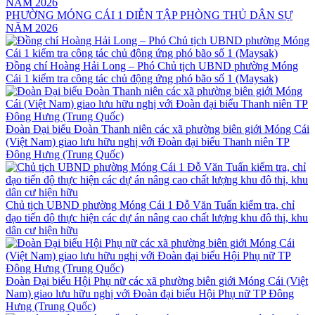
PHƯỜNG MÓNG CÁI 1 DIỄN TẬP PHÒNG THỦ DÂN SỰ
NĂM 2026
Đồng chí Hoàng Hải Long – Phó Chủ tịch UBND phường Móng
Cái 1 kiểm tra công tác chủ động ứng phó bão số 1 (Maysak)
Đoàn Đại biểu Đoàn Thanh niên các xã phường biên giới Móng Cái
(Việt Nam) giao lưu hữu nghị với Đoàn đại biểu Thanh niên TP
Đông Hưng (Trung Quốc)
Chủ tịch UBND phường Móng Cái 1 Đỗ Văn Tuấn kiểm tra, chỉ
đạo tiến độ thực hiện các dự án nâng cao chất lượng khu đô thị, khu
dân cư hiện hữu
Đoàn Đại biểu Hội Phụ nữ các xã phường biên giới Móng Cái (Việt
Nam) giao lưu hữu nghị với Đoàn đại biểu Hội Phụ nữ TP Đông
Hưng (Trung Quốc)