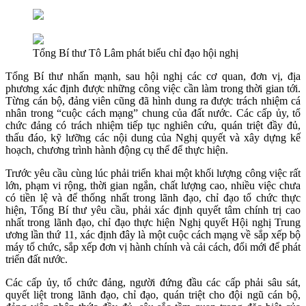
Tổng Bí thư Tô Lâm phát biểu chỉ đạo hội nghị
Tổng Bí thư nhấn mạnh, sau hội nghị các cơ quan, đơn vị, địa
phương xác định được những công việc cần làm trong thời gian tới.
Từng cán bộ, đảng viên cũng đã hình dung ra được trách nhiệm cá
nhân trong “cuộc cách mạng” chung của đất nước. Các cấp ủy, tổ
chức đảng có trách nhiệm tiếp tục nghiên cứu, quán triệt đầy đủ,
thấu đáo, kỹ lưỡng các nội dung của Nghị quyết và xây dựng kế
hoạch, chương trình hành động cụ thể để thực hiện.
Trước yêu cầu cùng lúc phải triển khai một khối lượng công việc rất
lớn, phạm vi rộng, thời gian ngắn, chất lượng cao, nhiều việc chưa
có tiền lệ và để thống nhất trong lãnh đạo, chỉ đạo tổ chức thực
hiện, Tổng Bí thư yêu cầu, phải xác định quyết tâm chính trị cao
nhất trong lãnh đạo, chỉ đạo thực hiện Nghị quyết Hội nghị Trung
ương lần thứ 11, xác định đây là một cuộc cách mạng về sắp xếp bộ
máy tổ chức, sắp xếp đơn vị hành chính và cải cách, đổi mới để phát
triển đất nước.
Các cấp ủy, tổ chức đảng, người đứng đầu các cấp phải sâu sát,
quyết liệt trong lãnh đạo, chỉ đạo, quán triệt cho đội ngũ cán bộ,