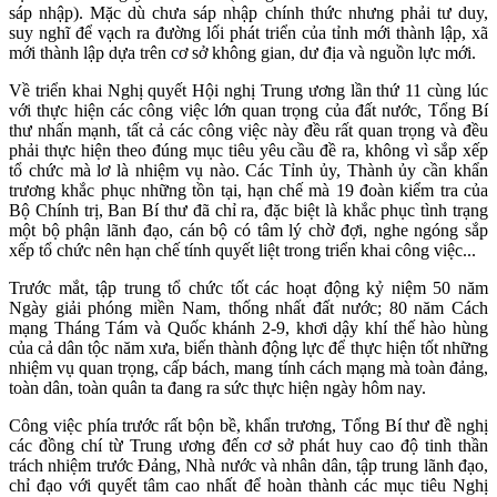
sáp nhập). Mặc dù chưa sáp nhập chính thức nhưng phải tư duy,
suy nghĩ để vạch ra đường lối phát triển của tỉnh mới thành lập, xã
mới thành lập dựa trên cơ sở không gian, dư địa và nguồn lực mới.
Về triển khai Nghị quyết Hội nghị Trung ương lần thứ 11 cùng lúc
với thực hiện các công việc lớn quan trọng của đất nước, Tổng Bí
thư nhấn mạnh, tất cả các công việc này đều rất quan trọng và đều
phải thực hiện theo đúng mục tiêu yêu cầu đề ra, không vì sắp xếp
tổ chức mà lơ là nhiệm vụ nào. Các Tỉnh ủy, Thành ủy cần khẩn
trương khắc phục những tồn tại, hạn chế mà 19 đoàn kiểm tra của
Bộ Chính trị, Ban Bí thư đã chỉ ra, đặc biệt là khắc phục tình trạng
một bộ phận lãnh đạo, cán bộ có tâm lý chờ đợi, nghe ngóng sắp
xếp tổ chức nên hạn chế tính quyết liệt trong triển khai công việc...
Trước mắt, tập trung tổ chức tốt các hoạt động kỷ niệm 50 năm
Ngày giải phóng miền Nam, thống nhất đất nước; 80 năm Cách
mạng Tháng Tám và Quốc khánh 2-9, khơi dậy khí thế hào hùng
của cả dân tộc năm xưa, biến thành động lực để thực hiện tốt những
nhiệm vụ quan trọng, cấp bách, mang tính cách mạng mà toàn đảng,
toàn dân, toàn quân ta đang ra sức thực hiện ngày hôm nay.
Công việc phía trước rất bộn bề, khẩn trương, Tổng Bí thư đề nghị
các đồng chí từ Trung ương đến cơ sở phát huy cao độ tinh thần
trách nhiệm trước Đảng, Nhà nước và nhân dân, tập trung lãnh đạo,
chỉ đạo với quyết tâm cao nhất để hoàn thành các mục tiêu Nghị