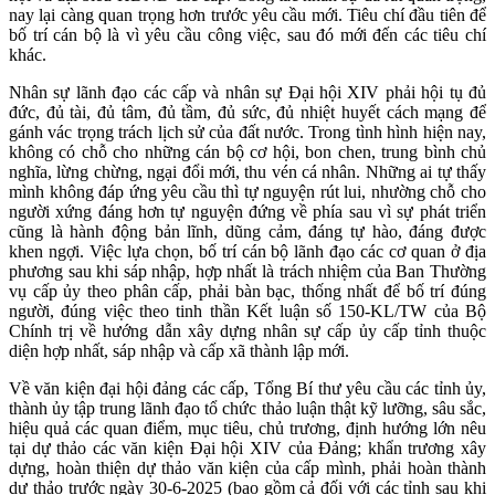
nay lại càng quan trọng hơn trước yêu cầu mới. Tiêu chí đầu tiên để
bố trí cán bộ là vì yêu cầu công việc, sau đó mới đến các tiêu chí
khác.
Nhân sự lãnh đạo các cấp và nhân sự Đại hội XIV phải hội tụ đủ
đức, đủ tài, đủ tâm, đủ tầm, đủ sức, đủ nhiệt huyết cách mạng để
gánh vác trọng trách lịch sử của đất nước. Trong tình hình hiện nay,
không có chỗ cho những cán bộ cơ hội, bon chen, trung bình chủ
nghĩa, lừng chừng, ngại đổi mới, thu vén cá nhân. Những ai tự thấy
mình không đáp ứng yêu cầu thì tự nguyện rút lui, nhường chỗ cho
người xứng đáng hơn tự nguyện đứng về phía sau vì sự phát triển
cũng là hành động bản lĩnh, dũng cảm, đáng tự hào, đáng được
khen ngợi. Việc lựa chọn, bố trí cán bộ lãnh đạo các cơ quan ở địa
phương sau khi sáp nhập, hợp nhất là trách nhiệm của Ban Thường
vụ cấp ủy theo phân cấp, phải bàn bạc, thống nhất để bố trí đúng
người, đúng việc theo tinh thần Kết luận số 150-KL/TW của Bộ
Chính trị về hướng dẫn xây dựng nhân sự cấp ủy cấp tỉnh thuộc
diện hợp nhất, sáp nhập và cấp xã thành lập mới.
Về văn kiện đại hội đảng các cấp, Tổng Bí thư yêu cầu các tỉnh ủy,
thành ủy tập trung lãnh đạo tổ chức thảo luận thật kỹ lưỡng, sâu sắc,
hiệu quả các quan điểm, mục tiêu, chủ trương, định hướng lớn nêu
tại dự thảo các văn kiện Đại hội XIV của Đảng; khẩn trương xây
dựng, hoàn thiện dự thảo văn kiện của cấp mình, phải hoàn thành
dự thảo trước ngày 30-6-2025 (bao gồm cả đối với các tỉnh sau khi