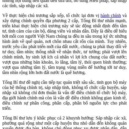
những nội dung liên quan đến sửa đổi, bổ sung Hiến pháp, sáp nhập
các tỉnh, sáp nhập các xã.
Về thực hiện chủ trương sắp xếp, tổ chức lại đơn vị
hành chính
và
xây dựng chính quyền địa phương 2 cấp, Tổng Bí thư nhấn mạnh,
triển khai thực hiện chủ trương này sẽ tác động nhất định đến tâm
tư, tình cảm của cán bộ, đảng viên và nhân dân. Đây là điều dễ hiểu
bởi mỗi con người Việt Nam chúng ta đều in sâu trong ký ức những
hình ảnh về quê quán, nơi chôn nhau cắt rốn của mình. Tuy nhiên,
trước yêu cầu phát triển mới của đất nước, chúng ta phải thay đổi về
tư duy, tầm nhìn; thống nhất về nhận thức, tư tưởng; phải vượt lên
chính mình, hy sinh lợi ích cá nhân vì lợi ích chung của đất nước;
vượt qua những băn khoăn, lo lắng, tâm lý, thói quen bình thường;
vượt qua những tâm lý, tâm trạng vùng miền để hướng tới tư duy,
tầm nhìn rộng lớn hơn đất nước là quê hương.
Tổng Bí thư đề nghị cần tiếp tục quán triệt sâu sắc, tinh gọn bộ máy
của hệ thống chính trị, sáp nhập tỉnh, không tổ chức cấp huyện, sáp
nhập xã không chỉ đơn thuần là vấn đề điều chỉnh tổ chức bộ máy,
địa giới hành chính mà còn là vấn đề điều chỉnh không gian kinh tế,
điều chỉnh sự phân công, phân cấp, phân bổ nguồn lực cho phát
triển.
Tổng Bí thư lưu ý khắc phục cả 2 khuynh hướng: Sáp nhập các xã,
phường quá rộng như một cấp huyện thu nhỏ dẫn đến không quán
xuyến được địa bàn, không chủ động phục vụ được nhân dân, dẫn