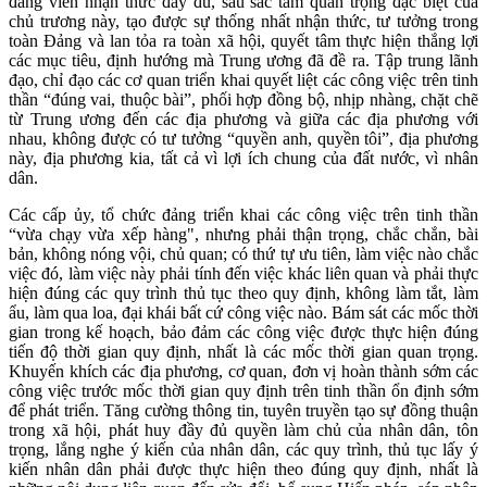
đảng viên nhận thức đầy đủ, sâu sắc tầm quan trọng đặc biệt của
chủ trương này, tạo được sự thống nhất nhận thức, tư tưởng trong
toàn Đảng và lan tỏa ra toàn xã hội, quyết tâm thực hiện thắng lợi
các mục tiêu, định hướng mà Trung ương đã đề ra. Tập trung lãnh
đạo, chỉ đạo các cơ quan triển khai quyết liệt các công việc trên tinh
thần “đúng vai, thuộc bài”, phối hợp đồng bộ, nhịp nhàng, chặt chẽ
từ Trung ương đến các địa phương và giữa các địa phương với
nhau, không được có tư tưởng “quyền anh, quyền tôi”, địa phương
này, địa phương kia, tất cả vì lợi ích chung của đất nước, vì nhân
dân.
Các cấp ủy, tổ chức đảng triển khai các công việc trên tinh thần
“vừa chạy vừa xếp hàng", nhưng phải thận trọng, chắc chắn, bài
bản, không nóng vội, chủ quan; có thứ tự ưu tiên, làm việc nào chắc
việc đó, làm việc này phải tính đến việc khác liên quan và phải thực
hiện đúng các quy trình thủ tục theo quy định, không làm tắt, làm
ẩu, làm qua loa, đại khái bất cứ công việc nào. Bám sát các mốc thời
gian trong kế hoạch, bảo đảm các công việc được thực hiện đúng
tiến độ thời gian quy định, nhất là các mốc thời gian quan trọng.
Khuyến khích các địa phương, cơ quan, đơn vị hoàn thành sớm các
công việc trước mốc thời gian quy định trên tinh thần ổn định sớm
để phát triển. Tăng cường thông tin, tuyên truyền tạo sự đồng thuận
trong xã hội, phát huy đầy đủ quyền làm chủ của nhân dân, tôn
trọng, lắng nghe ý kiến của nhân dân, các quy trình, thủ tục lấy ý
kiến nhân dân phải được thực hiện theo đúng quy định, nhất là