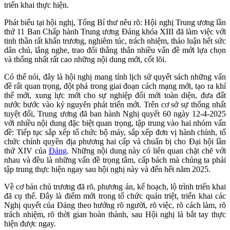
triển khai thực hiện.
Phát biểu tại hội nghị, Tổng Bí thư nêu rõ: Hội nghị Trung ương lần
thứ 11 Ban Chấp hành Trung ương Đảng khóa XIII đã làm việc với
tinh thần rất khẩn trương, nghiêm túc, trách nhiệm, thảo luận hết sức
dân chủ, lắng nghe, trao đổi thẳng thắn nhiều vấn đề mới lựa chọn
và thống nhất rất cao những nội dung mới, cốt lõi.
Có thể nói, đây là hội nghị mang tính lịch sử quyết sách những vấn
đề rất quan trọng, đột phá trong giai đoạn cách mạng mới, tạo ra khí
thế mới, xung lực mới cho sự nghiệp đổi mới toàn diện, đưa đất
nước bước vào kỷ nguyên phát triển mới. Trên cơ sở sự thống nhất
tuyệt đối, Trung ương đã ban hành Nghị quyết 60 ngày 12-4-2025
với nhiều nội dung đặc biệt quan trọng, tập trung vào hai nhóm vấn
đề: Tiếp tục sắp xếp tổ chức bộ máy, sắp xếp đơn vị hành chính, tổ
chức chính quyền địa phương hai cấp và chuẩn bị cho Đại hội lần
thứ XIV của
Đảng
. Những nội dung này có liên quan chặt chẽ với
nhau và đều là những vấn đề trọng tâm, cấp bách mà chúng ta phải
tập trung thực hiện ngay sau hội nghị này và đến hết năm 2025.
Về cơ bản chủ trương đã rõ, phương án, kế hoạch, lộ trình triển khai
đã cụ thể. Đây là điểm mới trong tổ chức quán triệt, triển khai các
Nghị quyết của Đảng theo hướng rõ người, rõ việc, rõ cách làm, rõ
trách nhiệm, rõ thời gian hoàn thành, sau Hội nghị là bắt tay thực
hiện được ngay.