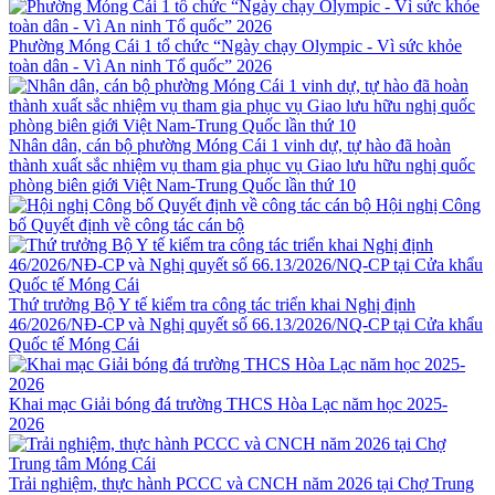
Phường Móng Cái 1 tổ chức “Ngày chạy Olympic - Vì sức khỏe
toàn dân - Vì An ninh Tổ quốc” 2026
Nhân dân, cán bộ phường Móng Cái 1 vinh dự, tự hào đã hoàn
thành xuất sắc nhiệm vụ tham gia phục vụ Giao lưu hữu nghị quốc
phòng biên giới Việt Nam-Trung Quốc lần thứ 10
Hội nghị Công
bố Quyết định về công tác cán bộ
Thứ trưởng Bộ Y tế kiểm tra công tác triển khai Nghị định
46/2026/NĐ-CP và Nghị quyết số 66.13/2026/NQ-CP tại Cửa khẩu
Quốc tế Móng Cái
Khai mạc Giải bóng đá trường THCS Hòa Lạc năm học 2025-
2026
Trải nghiệm, thực hành PCCC và CNCH năm 2026 tại Chợ Trung