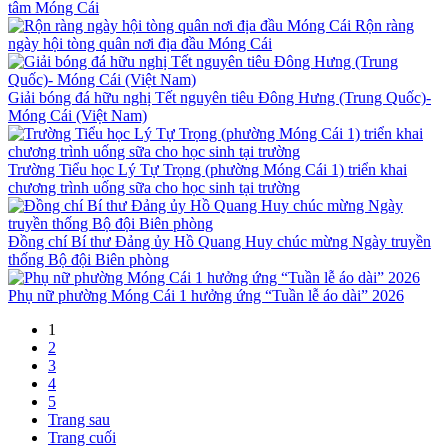
tâm Móng Cái
Rộn ràng
ngày hội tòng quân nơi địa đầu Móng Cái
Giải bóng đá hữu nghị Tết nguyên tiêu Đông Hưng (Trung Quốc)-
Móng Cái (Việt Nam)
Trường Tiểu học Lý Tự Trọng (phường Móng Cái 1) triển khai
chương trình uống sữa cho học sinh tại trường
Đồng chí Bí thư Đảng ủy Hồ Quang Huy chúc mừng Ngày truyền
thống Bộ đội Biên phòng
Phụ nữ phường Móng Cái 1 hưởng ứng “Tuần lễ áo dài” 2026
1
2
3
4
5
Trang sau
Trang cuối