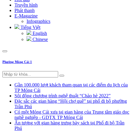
Truyền hình
Phát thanh
E-Magazine
Infographics
Tiếng Việt
English
Chinese
Phường Móng Cái 1
Gần 100.000 lượt khách tham quan tại các điểm du lịch của
TP Móng Cái
Sôi động chương trình nghệ thuật “Chào hè 2022”
Đặc sắc các gian hàng “Hội chợ quê” tại phố đi bộ phường
Trần Phú
Có một Móng Cái xưa tại gian hàng của Trung tâm giáo dục
nghề nghiệp - GDTX TP Móng Cái
Ấn tượng với gian hàng trưng bày sách tại Phố đi bộ Trần
Phú