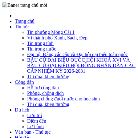
Trang chủ
Tin tức
Tin phường Móng Cái 1
Vì thành phố Xanh, Sạch, Đẹp
Tin trong tỉnh
Tin trong nước
Đại hội Đảng các cấp và Đại hội đại biểu toàn quốc
BẦU CỬ ĐẠI BIỂU QUỐC HỘI KHOÁ XVI VÀ
BẦU CỬ ĐẠI BIỂU HỘI ĐỒNG NHÂN DÂN CÁC
CẤP NHIỆM KỲ 2026-2031
Thi đua, khen thưởng
Công dân
Hỗ trợ công dân
Phòng, chống dịch
Phòng chống đuối nước cho học sinh
Thi đua, khen thưởng
Du lịch
Lưu trú
Điểm đến
Lữ hành
Văn bản - Thủ tục
Hỏi đáp