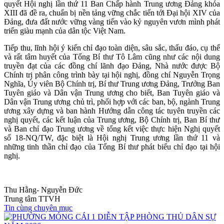
quyết Hội nghị lần thứ 11 Ban Chấp hành Trung ương Đảng khóa
XIII đã đề ra, chuẩn bị nền tảng vững chắc tiến tới Đại hội XIV của
Đảng, đưa đất nước vững vàng tiến vào kỷ nguyên vươn mình phát
triển giàu mạnh của dân tộc Việt Nam.
Tiếp thu, lĩnh hội ý kiến chỉ đạo toàn diện, sâu sắc, thấu đáo, cụ thể
và rất tâm huyết của Tổng Bí thư Tô Lâm cũng như các nội dung
truyền đạt của các đồng chí lãnh đạo Đảng, Nhà nước được Bộ
Chính trị phân công trình bày tại hội nghị, đồng chí Nguyễn Trọng
Nghĩa, Ủy viên Bộ Chính trị, Bí thư Trung ương Đảng, Trưởng Ban
Tuyên giáo và Dân vận Trung ương cho biết, Ban Tuyên giáo và
Dân vận Trung ương chủ trì, phối hợp với các ban, bộ, ngành Trung
ương xây dựng và ban hành Hướng dẫn công tác tuyên truyền các
nghị quyết, các kết luận của Trung ương, Bộ Chính trị, Ban Bí thư
và Ban chỉ đạo Trung ương về tổng kết việc thực hiện Nghị quyết
số 18-NQ/TW, đặc biệt là Hội nghị Trung ương lần thứ 11 và
những tinh thần chỉ đạo của Tổng Bí thư phát biểu chỉ đạo tại hội
nghị.
Thu Hằng- Nguyễn Đức
Trung tâm TTVH
Tin cùng chuyên mục