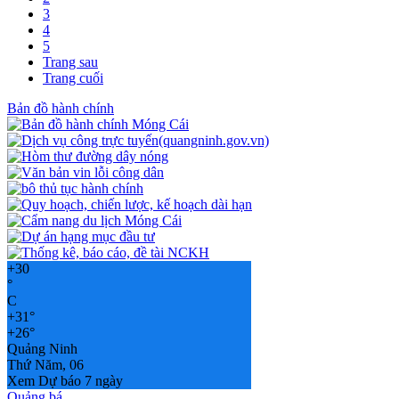
3
4
5
Trang sau
Trang cuối
Bản đồ hành chính
+
30
°
C
+
31°
+
26°
Quảng Ninh
Thứ Năm, 06
Xem Dự báo 7 ngày
Quảng bá