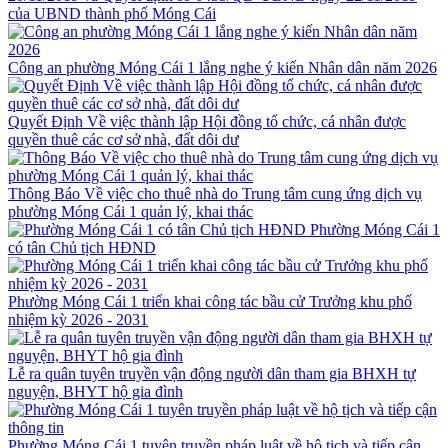
của UBND thành phố Móng Cái
Công an phường Móng Cái 1 lắng nghe ý kiến Nhân dân năm 2026
Quyết Định Về việc thành lập Hội đồng tổ chức, cá nhân được
quyền thuê các cơ sở nhà, đất dôi dư
Thông Báo Về việc cho thuê nhà do Trung tâm cung ứng dịch vụ
phường Móng Cái 1 quản lý, khai thác
Phường Móng Cái 1
có tân Chủ tịch HĐND
Phường Móng Cái 1 triển khai công tác bầu cử Trưởng khu phố
nhiệm kỳ 2026 - 2031
Lễ ra quân tuyên truyền vận động người dân tham gia BHXH tự
nguyện, BHYT hộ gia đình
Phường Móng Cái 1 tuyên truyền pháp luật về hộ tịch và tiếp cận