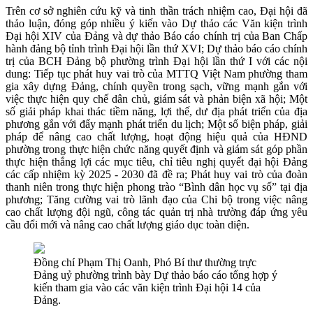
Trên cơ sở nghiên cứu kỹ và tinh thần trách nhiệm cao, Đại hội đã
thảo luận, đóng góp nhiều ý kiến vào Dự thảo các Văn kiện trình
Đại hội XIV của Đảng và dự thảo Báo cáo chính trị của Ban Chấp
hành đảng bộ tỉnh trình Đại hội lần thứ XVI; Dự thảo báo cáo chính
trị của BCH Đảng bộ phường trình Đại hội lần thứ I với các nội
dung: Tiếp tục phát huy vai trò của MTTQ Việt Nam phường tham
gia xây dựng Đảng, chính quyền trong sạch, vững mạnh gắn với
việc thực hiện quy chế dân chủ, giám sát và phản biện xã hội; Một
số giải pháp khai thác tiềm năng, lợi thế, dư địa phát triển của địa
phương gắn với đẩy mạnh phát triển du lịch; Một số biện pháp, giải
pháp để nâng cao chất lượng, hoạt động hiệu quả của HĐND
phường trong thực hiện chức năng quyết định và giám sát góp phần
thực hiện thắng lợi các mục tiêu, chỉ tiêu nghị quyết đại hội Đảng
các cấp nhiệm kỳ 2025 - 2030 đã đề ra; Phát huy vai trò của đoàn
thanh niên trong thực hiện phong trào “Bình dân học vụ số” tại địa
phương; Tăng cường vai trò lãnh đạo của Chi bộ trong việc nâng
cao chất lượng đội ngũ, công tác quản trị nhà trường đáp ứng yêu
cầu đổi mới và nâng cao chất lượng giáo dục toàn diện.
Đồng chí Phạm Thị Oanh, Phó Bí thư thường trực
Đảng uỷ phường trình bày Dự thảo báo cáo tổng hợp ý
kiến tham gia vào các văn kiện trình Đại hội 14 của
Đảng.