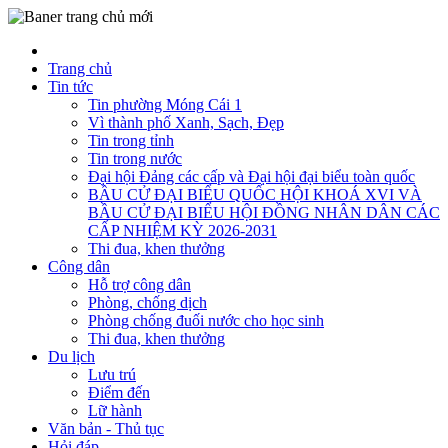
Trang chủ
Tin tức
Tin phường Móng Cái 1
Vì thành phố Xanh, Sạch, Đẹp
Tin trong tỉnh
Tin trong nước
Đại hội Đảng các cấp và Đại hội đại biểu toàn quốc
BẦU CỬ ĐẠI BIỂU QUỐC HỘI KHOÁ XVI VÀ
BẦU CỬ ĐẠI BIỂU HỘI ĐỒNG NHÂN DÂN CÁC
CẤP NHIỆM KỲ 2026-2031
Thi đua, khen thưởng
Công dân
Hỗ trợ công dân
Phòng, chống dịch
Phòng chống đuối nước cho học sinh
Thi đua, khen thưởng
Du lịch
Lưu trú
Điểm đến
Lữ hành
Văn bản - Thủ tục
Hỏi đáp