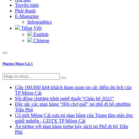
Truyền hình
Phát thanh
E-Magazine
Infographics
Tiếng Việt
English
Chinese
Phường Móng Cái 1
Gần 100.000 lượt khách tham quan tại các điểm du lịch của
TP Móng Cái
Sôi động chương trình nghệ thuật “Chào hè 2022”
Đặc sắc các gian hàng “Hội chợ quê” tại phố đi bộ phường
Trần Phú
Có một Móng Cái xưa tại gian hàng của Trung tâm giáo dục
nghề nghiệp - GDTX TP Móng Cái
Ấn tượng với gian hàng trưng bày sách tại Phố đi bộ Trần
Phú