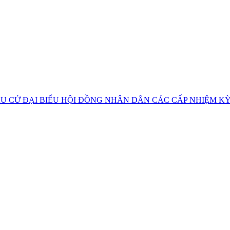
U CỬ ĐẠI BIỂU HỘI ĐỒNG NHÂN DÂN CÁC CẤP NHIỆM KỲ 