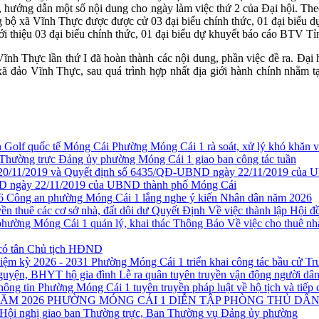
t, hướng dẫn một số nội dung cho ngày làm việc thứ 2 của Đại hội. T
g bộ xã Vĩnh Thực được được cử 03 đại biểu chính thức, 01 đại biểu d
i thiệu 03 đại biểu chính thức, 01 đại biểu dự khuyết báo cáo BTV Tỉ
nh Thực lần thứ I đã hoàn thành các nội dung, phần việc đề ra. Đại hộ
xã đảo Vĩnh Thực, sau quá trình hợp nhất địa giới hành chính nhằm t
Phường Móng Cái 1 rà soát, xử lý khó khăn
Thường trực Đảng ủy phường Móng Cái 1 giao ban công tác tuần
 ngày 22/11/2019 của UBND thành phố Móng Cái
Công an phường Móng Cái 1 lắng nghe ý kiến Nhân dân năm 2026
Quyết Định Về việc thành lập Hội đồ
Thông Báo Về việc cho thuê nh
có tân Chủ tịch HĐND
Phường Móng Cái 1 triển khai công tác bầu cử T
Lễ ra quân tuyên truyền vận động người d
Phường Móng Cái 1 tuyên truyền pháp luật về hộ tịch và tiếp 
PHƯỜNG MÓNG CÁI 1 DIỄN TẬP PHÒNG THỦ DÂN
Hội nghị giao ban Thường trực, Ban Thường vụ Đảng ủy phường