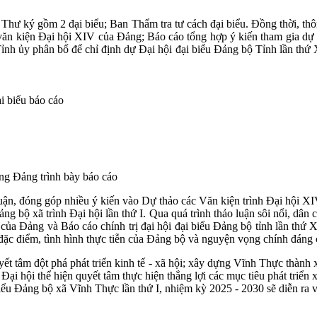
n Thư ký gồm 2 đại biểu; Ban Thẩm tra tư cách đại biểu. Đồng thời, th
 văn kiện Đại hội XIV của Đảng; Báo cáo tổng hợp ý kiến tham gia dự 
nh ủy phân bổ để chỉ định dự Đại hội đại biểu Đảng bộ Tỉnh lần thứ X
i biểu báo cáo
g Đảng trình bày báo cáo
o luận, đóng góp nhiều ý kiến vào Dự thảo các Văn kiện trình Đại hội 
ng bộ xã trình Đại hội lần thứ I. Qua quá trình thảo luận sôi nổi, dân 
 của Đảng và Báo cáo chính trị đại hội đại biểu Đảng bộ tỉnh lần thứ 
 đặc điểm, tình hình thực tiễn của Đảng bộ và nguyện vọng chính đáng
ết tâm đột phá phát triển kinh tế - xã hội; xây dựng Vĩnh Thực thành
Đại hội thể hiện quyết tâm thực hiện thắng lợi các mục tiêu phát tri
ểu Đảng bộ xã Vĩnh Thực lần thứ I, nhiệm kỳ 2025 - 2030 sẽ diễn ra 