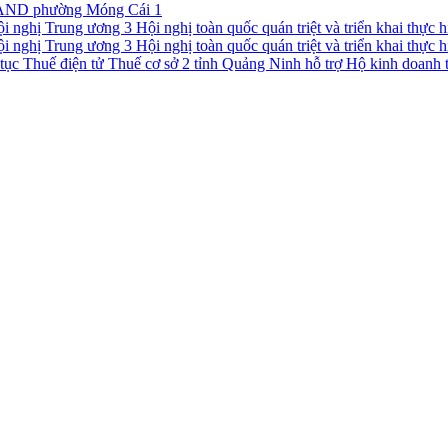
CAND phường Móng Cái 1
Hội nghị toàn quốc quán triệt và triển khai thực
Hội nghị toàn quốc quán triệt và triển khai thực
Thuế cơ sở 2 tỉnh Quảng Ninh hỗ trợ Hộ kinh doanh t