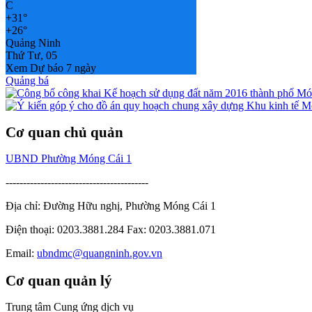
C
+
31°
+
26°
Quảng Ninh
Thứ Tư, 05
Xem Dự báo 7 ngày
Quảng bá
Cơ quan chủ quản
UBND Phường Móng Cái 1
-----------------------------------------
Địa chỉ: Đường Hữu nghị, Phường Móng Cái 1
Điện thoại: 0203.3881.284 Fax: 0203.3881.071
Email:
ubndmc@quangninh.gov.vn
Cơ quan quản lý
Trung tâm Cung ứng dịch vụ