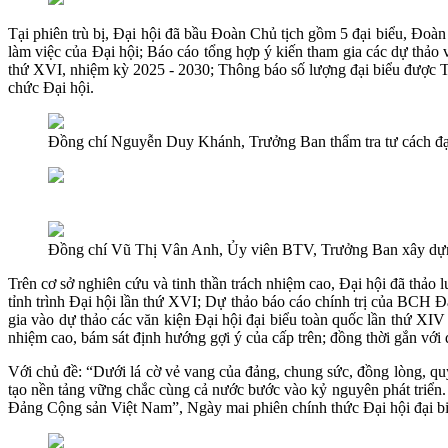
Tại phiên trù bị, Đại hội đã bầu Đoàn Chủ tịch gồm 5 đại biểu, Đoà
làm việc của Đại hội; Báo cáo tổng hợp ý kiến tham gia các dự thảo
thứ XVI, nhiệm kỳ 2025 - 2030; Thông báo số lượng đại biểu được Tỉ
chức Đại hội.
Đồng chí Nguyễn Duy Khánh, Trưởng Ban thẩm tra tư cách đạ
Đồng chí Vũ Thị Vân Anh, Ủy viên BTV, Trưởng Ban xây dựn
Trên cơ sở nghiên cứu và tinh thần trách nhiệm cao, Đại hội đã thả
tỉnh trình Đại hội lần thứ XVI; Dự thảo báo cáo chính trị của BCH Đả
gia vào dự thảo các văn kiện Đại hội đại biểu toàn quốc lần thứ XIV
nhiệm cao, bám sát định hướng gợi ý của cấp trên; đồng thời gắn với
Với chủ đề: “Dưới lá cờ vẻ vang của đảng, chung sức, đồng lòng, quy
tạo nền tảng vững chắc cùng cả nước bước vào kỷ nguyên phát triển. 
Đảng Cộng sản Việt Nam”, Ngày mai phiên chính thức Đại hội đại bi