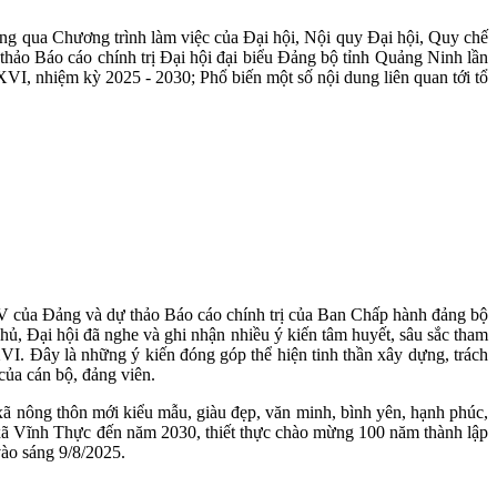
ông qua Chương trình làm việc của Đại hội, Nội quy Đại hội, Quy chế
thảo Báo cáo chính trị Đại hội đại biểu Đảng bộ tỉnh Quảng Ninh lần
VI, nhiệm kỳ 2025 - 2030; Phổ biến một số nội dung liên quan tới tổ
XIV của Đảng và dự thảo Báo cáo chính trị của Ban Chấp hành đảng bộ
chủ, Đại hội đã nghe và ghi nhận nhiều ý kiến tâm huyết, sâu sắc tham
XVI. Đây là những ý kiến đóng góp thể hiện tinh thần xây dựng, trách
 của cán bộ, đảng viên.
 xã nông thôn mới kiểu mẫu, giàu đẹp, văn minh, bình yên, hạnh phúc,
ển xã Vĩnh Thực đến năm 2030, thiết thực chào mừng 100 năm thành lập
vào sáng 9/8/2025.