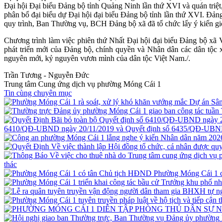
Đại hội Đại biểu Đảng bộ tỉnh Quảng Ninh lần thứ XVI và quán triệ
phân bổ đại biểu dự Đại hội đại biểu Đảng bộ tỉnh lần thứ XVI. Đản
quy trình, Ban Thường vụ, BCH Đảng bộ xã đã tổ chức lấy ý kiến giớ
Chương trình làm việc phiên thứ Nhất Đại hội đại biểu Đảng bộ xã Vĩ
phát triển mới của Đảng bộ, chính quyền và Nhân dân các dân tộc 
nguyên mới, kỷ nguyên vươn mình của dân tộc Việt Nam./.
Trần Tương - Nguyễn Đức
Trung tâm Cung ứng dịch vụ phường Móng Cái 1
Tin cùng chuyên mục
6410/QĐ-UBND ngày 20/11/2019 và Quyết định số 6435/QĐ-UBND
thác
Phường Móng Cái 1 