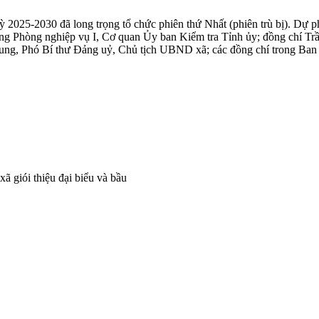
kỳ 2025-2030 đã long trọng tổ chức phiên thứ Nhất (phiên trù bị). Dự 
g Phòng nghiệp vụ I, Cơ quan Ủy ban Kiểm tra Tỉnh ủy; đồng chí T
rung, Phó Bí thư Đảng uỷ, Chủ tịch UBND xã; các đồng chí trong Ban
giói thiệu đại biểu và bầu