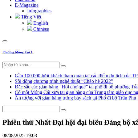
E-Magazine
Infographics
Tiếng Việt
English
Chinese
Phường Móng Cái 1
Gần 100.000 lượt khách tham quan tại các điểm du lịch của T
Sôi động chương trình nghệ thuật “Chào hè 2022”
Đặc sắc các gian hàng “Hội chợ quê” tại phố đi bộ phường Tr
Có một Móng Cái xưa tại gian hàng của Trung tâm giáo dục
Ấn tượng với gian hàng trưng bày sách tại Phố đi bộ Trần Phú
Phiên thứ Nhất Đại hội đại biểu Đảng bộ x
08/08/2025 19:03