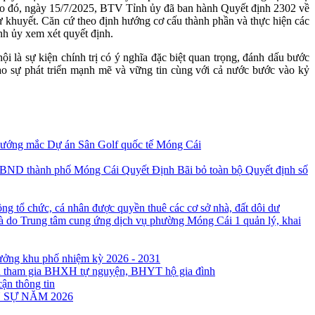
heo đó, ngày 15/7/2025, BTV Tỉnh ủy đã ban hành Quyết định 2302 về
ự khuyết. Căn cứ theo định hướng cơ cấu thành phần và thực hiện các
nh ủy xem xét quyết định.
i là sự kiện chính trị có ý nghĩa đặc biệt quan trọng, đánh dấu bước
ạo sự phát triển mạnh mẽ và vững tin cùng với cả nước bước vào kỷ
 vướng mắc Dự án Sân Golf quốc tế Móng Cái
Quyết Định Bãi bỏ toàn bộ Quyết định số
ng tổ chức, cá nhân được quyền thuê các cơ sở nhà, đất dôi dư
à do Trung tâm cung ứng dịch vụ phường Móng Cái 1 quản lý, khai
rưởng khu phố nhiệm kỳ 2026 - 2031
ân tham gia BHXH tự nguyện, BHYT hộ gia đình
cận thông tin
 SỰ NĂM 2026