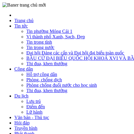
Trang chủ
Tin tức
Tin phường Móng Cái 1
Vì thành phố Xanh, Sạch, Đẹp
Tin trong tỉnh
Tin trong nước
Đại hội Đảng các cấp và Đại hội đại biểu toàn quốc
BẦU CỬ ĐẠI BIỂU QUỐC HỘI KHOÁ XVI VÀ BẦ
Thi đua, khen thưởng
Công dân
Hỗ trợ công dân
Phòng, chống dịch
Phòng chống đuối nước cho học sinh
Thi đua, khen thưởng
Du lịch
Lưu trú
Điểm đến
Lữ hành
Văn bản - Thủ tục
Hỏi đáp
Truyền hình
Phát thanh