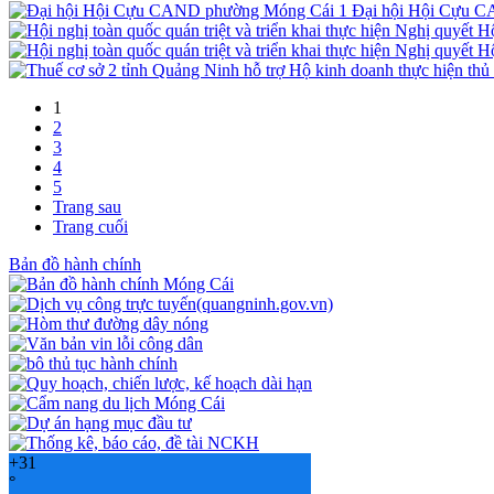
Đại hội Hội Cựu 
1
2
3
4
5
Trang sau
Trang cuối
Bản đồ hành chính
+
31
°