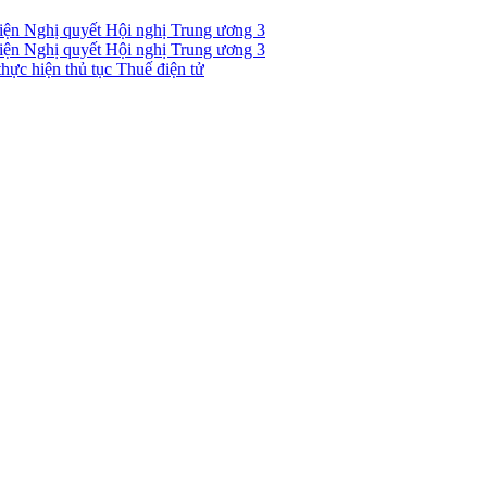
 hiện Nghị quyết Hội nghị Trung ương 3
 hiện Nghị quyết Hội nghị Trung ương 3
hực hiện thủ tục Thuế điện tử