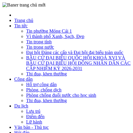
Trang chủ
Tin tức
Tin phường Móng Cái 1
Vì thành phố Xanh, Sạch, Đẹp
Tin trong tỉnh
Tin trong nước
Đại hội Đảng các cấp và Đại hội đại biểu toàn quốc
BẦU CỬ ĐẠI BIỂU QUỐC HỘI KHOÁ XVI VÀ
BẦU CỬ ĐẠI BIỂU HỘI ĐỒNG NHÂN DÂN CÁC
CẤP NHIỆM KỲ 2026-2031
Thi đua, khen thưởng
Công dân
Hỗ trợ công dân
Phòng, chống dịch
Phòng chống đuối nước cho học sinh
Thi đua, khen thưởng
Du lịch
Lưu trú
Điểm đến
Lữ hành
Văn bản - Thủ tục
Hỏi đáp