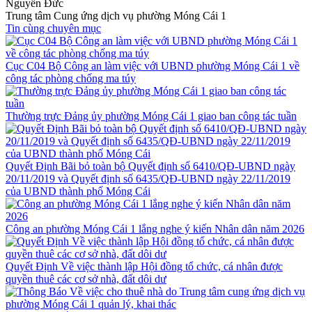
Nguyễn Đức
Trung tâm Cung ứng dịch vụ phường Móng Cái 1
Tin cùng chuyên mục
Cục C04 Bộ Công an làm việc với UBND phường Móng Cái 1 về
công tác phòng chống ma túy
Thường trực Đảng ủy phường Móng Cái 1 giao ban công tác tuần
Quyết Định Bãi bỏ toàn bộ Quyết định số 6410/QĐ-UBND ngày
20/11/2019 và Quyết định số 6435/QĐ-UBND ngày 22/11/2019
của UBND thành phố Móng Cái
Công an phường Móng Cái 1 lắng nghe ý kiến Nhân dân năm 2026
Quyết Định Về việc thành lập Hội đồng tổ chức, cá nhân được
quyền thuê các cơ sở nhà, đất dôi dư