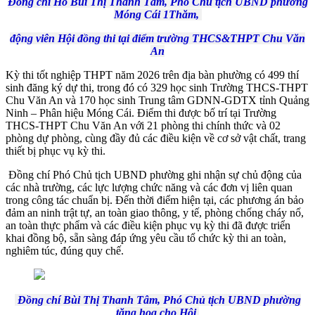
Đồng chí Hồ Bùi Thị Thanh Tâm, Phó Chủ tịch UBND phường
Móng Cái 1Thăm,
động viên Hội đồng thi tại điểm trường THCS&THPT Chu Văn
An
Kỳ thi tốt nghiệp THPT năm 2026 trên địa bàn phường có 499 thí
sinh đăng ký dự thi, trong đó có 329 học sinh Trường THCS-THPT
Chu Văn An và 170 học sinh Trung tâm GDNN-GDTX tỉnh Quảng
Ninh – Phân hiệu Móng Cái. Điểm thi được bố trí tại Trường
THCS-THPT Chu Văn An với 21 phòng thi chính thức và 02
phòng dự phòng, cùng đầy đủ các điều kiện về cơ sở vật chất, trang
thiết bị phục vụ kỳ thi.
Đồng chí Phó Chủ tịch UBND phường ghi nhận sự chủ động của
các nhà trường, các lực lượng chức năng và các đơn vị liên quan
trong công tác chuẩn bị. Đến thời điểm hiện tại, các phương án bảo
đảm an ninh trật tự, an toàn giao thông, y tế, phòng chống cháy nổ,
an toàn thực phẩm và các điều kiện phục vụ kỳ thi đã được triển
khai đồng bộ, sẵn sàng đáp ứng yêu cầu tổ chức kỳ thi an toàn,
nghiêm túc, đúng quy chế.
Đồng chí Bùi Thị Thanh Tâm, Phó Chủ tịch UBND phường
tặng hoa cho Hội