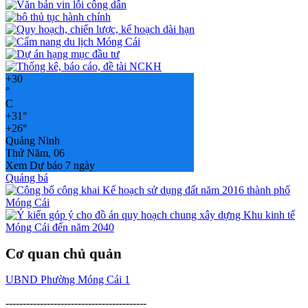
+
30
°
C
+
31°
+
26°
Quảng Ninh
Thứ Năm, 06
Xem Dự báo 7 ngày
Quảng bá
Cơ quan chủ quản
UBND Phường Móng Cái 1
-----------------------------------------