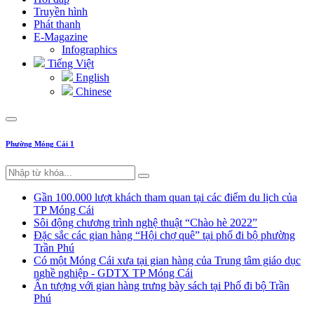
Truyền hình
Phát thanh
E-Magazine
Infographics
Tiếng Việt
English
Chinese
Phường Móng Cái 1
Gần 100.000 lượt khách tham quan tại các điểm du lịch của
TP Móng Cái
Sôi động chương trình nghệ thuật “Chào hè 2022”
Đặc sắc các gian hàng “Hội chợ quê” tại phố đi bộ phường
Trần Phú
Có một Móng Cái xưa tại gian hàng của Trung tâm giáo dục
nghề nghiệp - GDTX TP Móng Cái
Ấn tượng với gian hàng trưng bày sách tại Phố đi bộ Trần
Phú