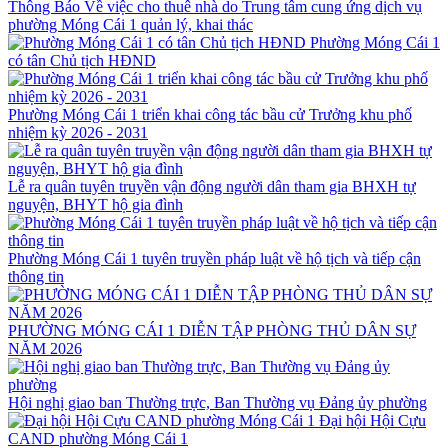
Thông Báo Về việc cho thuê nhà do Trung tâm cung ứng dịch vụ
phường Móng Cái 1 quản lý, khai thác
Phường Móng Cái 1
có tân Chủ tịch HĐND
Phường Móng Cái 1 triển khai công tác bầu cử Trưởng khu phố
nhiệm kỳ 2026 - 2031
Lễ ra quân tuyên truyền vận động người dân tham gia BHXH tự
nguyện, BHYT hộ gia đình
Phường Móng Cái 1 tuyên truyền pháp luật về hộ tịch và tiếp cận
thông tin
PHƯỜNG MÓNG CÁI 1 DIỄN TẬP PHÒNG THỦ DÂN SỰ
NĂM 2026
Hội nghị giao ban Thường trực, Ban Thường vụ Đảng ủy phường
Đại hội Hội Cựu
CAND phường Móng Cái 1