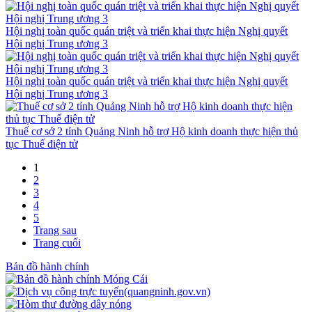
Hội nghị toàn quốc quán triệt và triển khai thực hiện Nghị quyết
Hội nghị Trung ương 3
Hội nghị toàn quốc quán triệt và triển khai thực hiện Nghị quyết
Hội nghị Trung ương 3
Thuế cơ sở 2 tỉnh Quảng Ninh hỗ trợ Hộ kinh doanh thực hiện thủ
tục Thuế điện tử
1
2
3
4
5
Trang sau
Trang cuối
Bản đồ hành chính