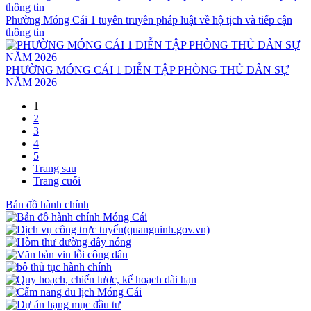
Phường Móng Cái 1 tuyên truyền pháp luật về hộ tịch và tiếp cận
thông tin
PHƯỜNG MÓNG CÁI 1 DIỄN TẬP PHÒNG THỦ DÂN SỰ
NĂM 2026
1
2
3
4
5
Trang sau
Trang cuối
Bản đồ hành chính