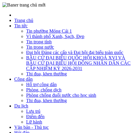
Trang chủ
Tin tức
Tin phường Móng Cái 1
Vì thành phố Xanh, Sạch, Đẹp
Tin trong tỉnh
Tin trong nước
Đại hội Đảng các cấp và Đại hội đại biểu toàn quốc
BẦU CỬ ĐẠI BIỂU QUỐC HỘI KHOÁ XVI VÀ
BẦU CỬ ĐẠI BIỂU HỘI ĐỒNG NHÂN DÂN CÁC
CẤP NHIỆM KỲ 2026-2031
Thi đua, khen thưởng
Công dân
Hỗ trợ công dân
Phòng, chống dịch
Phòng chống đuối nước cho học sinh
Thi đua, khen thưởng
Du lịch
Lưu trú
Điểm đến
Lữ hành
Văn bản - Thủ tục
Hỏi đáp