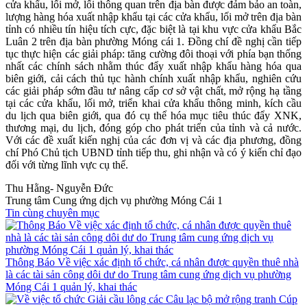
cửa khẩu, lối mở, lối thông quan trên địa bàn được đảm bảo an toàn,
lượng hàng hóa xuất nhập khẩu tại các cửa khẩu, lối mở trên địa bàn
tỉnh có nhiều tín hiệu tích cực, đặc biệt là tại khu vực cửa khẩu Bắc
Luân 2 trên địa bàn phường Móng cái 1. Đồng chí đề nghị cần tiếp
tục thực hiện các giải pháp: tăng cường đôi thoại với phía bạn thống
nhất các chính sách nhằm thúc đẩy xuất nhập khẩu hàng hóa qua
biên giới, cải cách thủ tục hành chính xuất nhập khẩu, nghiên cứu
các giải pháp sớm đầu tư nâng cấp cơ sở vật chất, mở rộng hạ tầng
tại các cửa khẩu, lối mở, triển khai cửa khẩu thông minh, kích cầu
du lịch qua biên giới, qua đó cụ thể hóa mục tiêu thúc đẩy XNK,
thương mại, du lịch, đóng góp cho phát triển của tỉnh và cả nước.
Với các đề xuất kiến nghị của các đơn vị và các địa phương, đồng
chí Phó Chủ tịch UBND tỉnh tiếp thu, ghi nhận và có ý kiến chỉ đạo
đối với từng lĩnh vực cụ thể.
Thu Hằng- Nguyễn Đức
Trung tâm Cung ứng dịch vụ phường Móng Cái 1
Tin cùng chuyên mục
Thông Báo Về việc xác định tổ chức, cá nhân được quyền thuê nhà
là các tài sản công dôi dư do Trung tâm cung ứng dịch vụ phường
Móng Cái 1 quản lý, khai thác