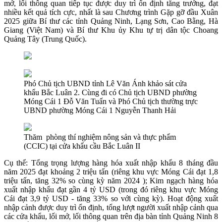
mở, lối thông quan tiếp tục được duy trì ổn định tăng trưởng, đạt
nhiều kết quả tích cực, nhất là sau Chương trình Gặp gỡ đầu Xuân
2025 giữa Bí thư các tỉnh Quảng Ninh, Lạng Sơn, Cao Bằng, Hà
Giang (Việt Nam) và Bí thư Khu ủy Khu tự trị dân tộc Choang
Quảng Tây (Trung Quốc).
Phó Chủ tịch UBND tỉnh Lê Văn Ánh khảo sát cửa
khẩu Bắc Luân 2. Cùng đi có Chủ tịch UBND phường
Móng Cái 1 Đỗ Văn Tuấn và Phó Chủ tịch thường trực
UBND phường Móng Cái 1 Nguyễn Thanh Hải
Thăm phòng thí nghiệm nông sản và thực phẩm
(CCIC) tại cửa khẩu cầu Bắc Luân II
Cụ thể: Tổng trọng lượng hàng hóa xuất nhập khẩu 8 tháng đầu
năm 2025 đạt khoảng 2 triệu tấn (riêng khu vực Móng Cái đạt 1,8
triệu tấn, tăng 32% so cùng kỳ năm 2024 ); Kim ngạch hàng hóa
xuất nhập khẩu đạt gần 4 tỷ USD (trong đó riêng khu vực Móng
Cái đạt 3,9 tỷ USD - tăng 33% so với cùng kỳ). Hoạt động xuất
nhập cảnh được duy trì ổn định, tổng lượt người xuất nhập cảnh qua
các cửa khẩu, lối mở, lối thông quan trên địa bàn tỉnh Quảng Ninh 8