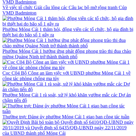
Về việc tổ chức Giải cầu lông các Câu lạc bộ mở rộng tranh Cúp
VMD Badminton
Phường Móng Cái 1 thăm hỏi, động viên các tổ chức, hộ gia đình bị
thiệt hại do bão số 1 gây ra
Phường Móng Cái 1 hưởng ứng phát động phong trào thi đua chào
mừng Quảng Ninh trở thành thành phố
Cục C04 Bộ Công an làm việc với UBND phường Móng Cái 1 về
công tác phòng chống ma túy
Phường Móng Cái 1 rà soát, xử lý khó khăn vướng mắc các Dự án
chậm tiến độ
Thường trực Đảng ủy phường Móng Cái 1 giao ban công tác tuần