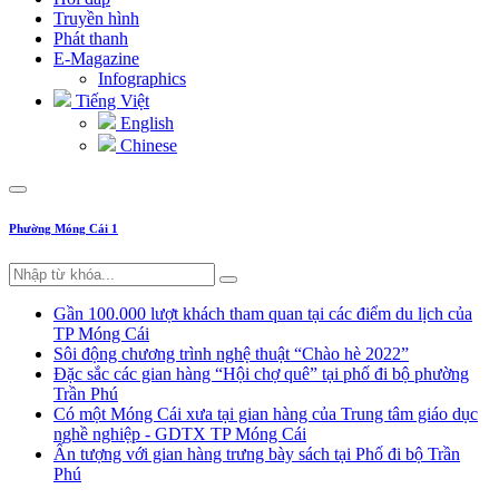
Truyền hình
Phát thanh
E-Magazine
Infographics
Tiếng Việt
English
Chinese
Phường Móng Cái 1
Gần 100.000 lượt khách tham quan tại các điểm du lịch của
TP Móng Cái
Sôi động chương trình nghệ thuật “Chào hè 2022”
Đặc sắc các gian hàng “Hội chợ quê” tại phố đi bộ phường
Trần Phú
Có một Móng Cái xưa tại gian hàng của Trung tâm giáo dục
nghề nghiệp - GDTX TP Móng Cái
Ấn tượng với gian hàng trưng bày sách tại Phố đi bộ Trần
Phú