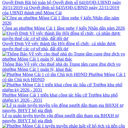
Quyết Định Bãi bỏ toàn bộ Quyết định số 6410/QĐ-UBND ngày
20/11/2019 và Quyết định số 6435/QĐ-UBND ngày 22/11/2019
của UBND thành phố Móng Cái
Công an phường Móng Cái 1 lắng nghe ý kiến Nhân dân năm 2026
Quyết Định Về việc thành lập Hội đồng tổ chức, cá nhân được
quyền thuê các cơ sở nhà, đất dôi dư
Thông Báo Về việc cho thuê nhà do Trung tâm cung ứng dịch vụ
phường Móng Cái 1 quản lý, khai thác
Phường Móng Cái 1
có tân Chủ tịch HĐND
Phường Móng Cái 1 triển khai công tác bầu cử Trưởng khu phố
nhiệm kỳ 2026 - 2031
Lễ ra quân tuyên truyền vận động người dân tham gia BHXH tự
nguyện, BHYT hộ gia đình