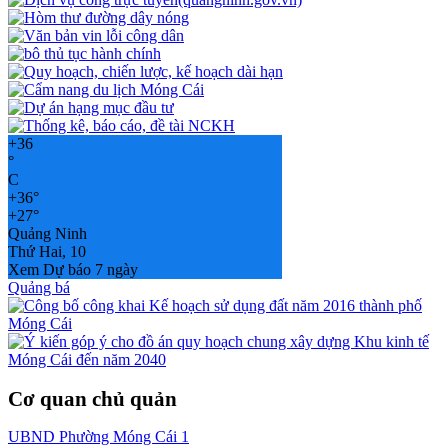
+
36
°
C
+
36°
+
27°
Quảng Ninh
Thứ Hai, 10
Xem Dự báo 7 ngày
Quảng bá
Cơ quan chủ quản
UBND Phường Móng Cái 1