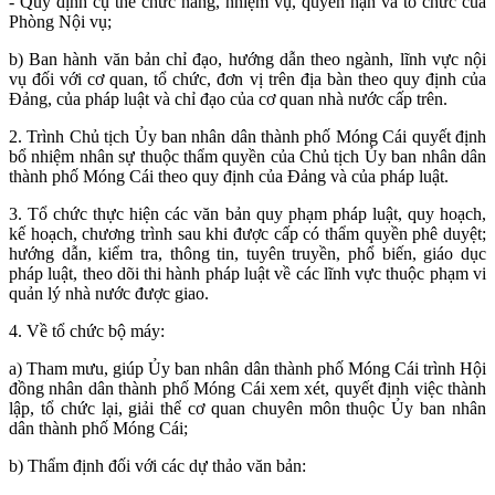
- Quy định cụ thể chức năng, nhiệm vụ, quyền hạn và tổ chức của
Phòng Nội vụ;
b) Ban hành văn bản chỉ đạo, hướng dẫn theo ngành, lĩnh vực nội
vụ đối với cơ quan, tổ chức, đơn vị trên địa bàn theo quy định của
Đảng, của pháp luật và chỉ đạo của cơ quan nhà nước cấp trên.
2. Trình Chủ tịch Ủy ban nhân dân thành phố Móng Cái quyết định
bổ nhiệm nhân sự thuộc thẩm quyền của Chủ tịch Ủy ban nhân dân
thành phố Móng Cái theo quy định của Đảng và của pháp luật.
3. Tổ chức thực hiện các văn bản quy phạm pháp luật, quy hoạch,
kế hoạch, chương trình sau khi được cấp có thẩm quyền phê duyệt;
hướng dẫn, kiểm tra, thông tin, tuyên truyền, phổ biến, giáo dục
pháp luật, theo dõi thi hành pháp luật về các lĩnh vực thuộc phạm vi
quản lý nhà nước được giao.
4. Về tổ chức bộ máy:
a) Tham mưu, giúp Ủy ban nhân dân thành phố Móng Cái trình Hội
đồng nhân dân thành phố Móng Cái xem xét, quyết định việc thành
lập, tổ chức lại, giải thể cơ quan chuyên môn thuộc Ủy ban nhân
dân thành phố Móng Cái;
b) Thẩm định đối với các dự thảo văn bản: