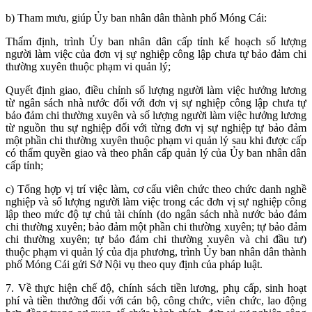
b) Tham mưu, giúp Ủy ban nhân dân thành phố Móng Cái:
Thẩm định, trình Ủy ban nhân dân cấp tỉnh kế hoạch số lượng
người làm việc của đơn vị sự nghiệp công lập chưa tự bảo đảm chi
thường xuyên thuộc phạm vi quản lý;
Quyết định giao, điều chỉnh số lượng người làm việc hưởng lương
từ ngân sách nhà nước đối với đơn vị sự nghiệp công lập chưa tự
bảo đảm chi thường xuyên và số lượng người làm việc hưởng lương
từ nguồn thu sự nghiệp đối với từng đơn vị sự nghiệp tự bảo đảm
một phần chi thường xuyên thuộc phạm vi quản lý sau khi được cấp
có thẩm quyền giao và theo phân cấp quản lý của Ủy ban nhân dân
cấp tỉnh;
c) Tổng hợp vị trí việc làm, cơ cấu viên chức theo chức danh nghề
nghiệp và số lượng người làm việc trong các đơn vị sự nghiệp công
lập theo mức độ tự chủ tài chính (do ngân sách nhà nước bảo đảm
chi thường xuyên; bảo đảm một phần chi thường xuyên; tự bảo đảm
chi thường xuyên; tự bảo đảm chi thường xuyên và chi đầu tư)
thuộc phạm vi quản lý của địa phương, trình Ủy ban nhân dân thành
phố Móng Cái gửi Sở Nội vụ theo quy định của pháp luật.
7. Về thực hiện chế độ, chính sách tiền lương, phụ cấp, sinh hoạt
phí và tiền thưởng đối với cán bộ, công chức, viên chức, lao động