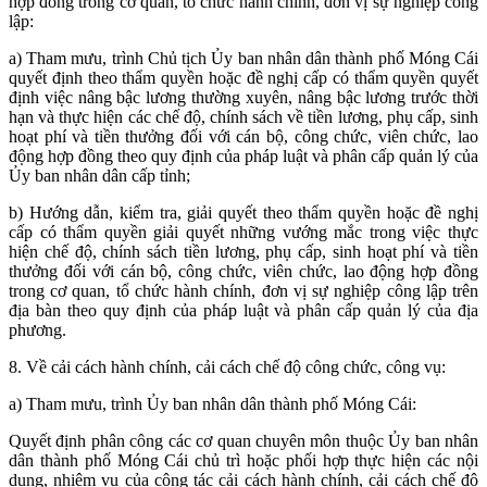
hợp đồng trong cơ quan, tổ chức hành chính, đơn vị sự nghiệp công
lập:
a) Tham mưu, trình Chủ tịch Ủy ban nhân dân thành phố Móng Cái
quyết định theo thẩm quyền hoặc đề nghị cấp có thẩm quyền quyết
định việc nâng bậc lương thường xuyên, nâng bậc lương trước thời
hạn và thực hiện các chế độ, chính sách về tiền lương, phụ cấp, sinh
hoạt phí và tiền thưởng đối với cán bộ, công chức, viên chức, lao
động hợp đồng theo quy định của pháp luật và phân cấp quản lý của
Ủy ban nhân dân cấp tỉnh;
b) Hướng dẫn, kiểm tra, giải quyết theo thẩm quyền hoặc đề nghị
cấp có thẩm quyền giải quyết những vướng mắc trong việc thực
hiện chế độ, chính sách tiền lương, phụ cấp, sinh hoạt phí và tiền
thưởng đối với cán bộ, công chức, viên chức, lao động hợp đồng
trong cơ quan, tổ chức hành chính, đơn vị sự nghiệp công lập trên
địa bàn theo quy định của pháp luật và phân cấp quản lý của địa
phương.
8. Về cải cách hành chính, cải cách chế độ công chức, công vụ:
a) Tham mưu, trình Ủy ban nhân dân thành phố Móng Cái:
Quyết định phân công các cơ quan chuyên môn thuộc Ủy ban nhân
dân thành phố Móng Cái chủ trì hoặc phối hợp thực hiện các nội
dung, nhiệm vụ của công tác cải cách hành chính, cải cách chế độ