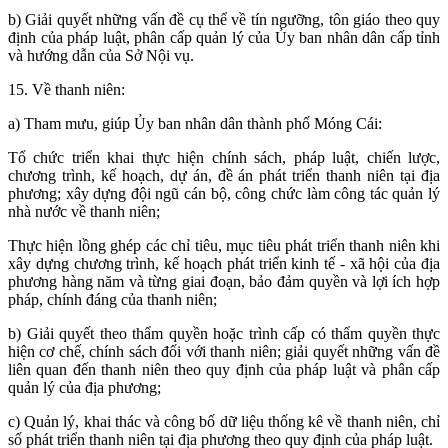
b) Giải quyết những vấn đề cụ thể về tín ngưỡng, tôn giáo theo quy
định của pháp luật, phân cấp quản lý của Ủy ban nhân dân cấp tỉnh
và hướng dẫn của Sở Nội vụ.
15. Về thanh niên:
a) Tham mưu, giúp Ủy ban nhân dân thành phố Móng Cái:
Tổ chức triển khai thực hiện chính sách, pháp luật, chiến lược,
chương trình, kế hoạch, dự án, đề án phát triển thanh niên tại địa
phương; xây dựng đội ngũ cán bộ, công chức làm công tác quản lý
nhà nước về thanh niên;
Thực hiện lồng ghép các chỉ tiêu, mục tiêu phát triển thanh niên khi
xây dựng chương trình, kế hoạch phát triển kinh tế - xã hội của địa
phương hàng năm và từng giai đoạn, bảo đảm quyền và lợi ích hợp
pháp, chính đáng của thanh niên;
b) Giải quyết theo thẩm quyền hoặc trình cấp có thẩm quyền thực
hiện cơ chế, chính sách đối với thanh niên; giải quyết những vấn đề
liên quan đến thanh niên theo quy định của pháp luật và phân cấp
quản lý của địa phương;
c) Quản lý, khai thác và công bố dữ liệu thống kê về thanh niên, chỉ
số phát triển thanh niên tại địa phương theo quy định của pháp luật.