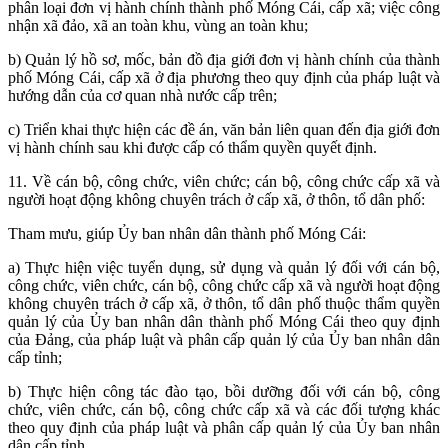
phân loại đơn vị hành chính thành phố Móng Cái, cấp xã; việc công
nhận xã đảo, xã an toàn khu, vùng an toàn khu;
b) Quản lý hồ sơ, mốc, bản đồ địa giới đơn vị hành chính của thành
phố Móng Cái, cấp xã ở địa phương theo quy định của pháp luật và
hướng dẫn của cơ quan nhà nước cấp trên;
c) Triển khai thực hiện các đề án, văn bản liên quan đến địa giới đơn
vị hành chính sau khi được cấp có thẩm quyền quyết định.
11. Về cán bộ, công chức, viên chức; cán bộ, công chức cấp xã và
người hoạt động không chuyên trách ở cấp xã, ở thôn, tổ dân phố:
Tham mưu, giúp Ủy ban nhân dân thành phố Móng Cái:
a) Thực hiện việc tuyển dụng, sử dụng và quản lý đối với cán bộ,
công chức, viên chức, cán bộ, công chức cấp xã và người hoạt động
không chuyên trách ở cấp xã, ở thôn, tổ dân phố thuộc thẩm quyền
quản lý của Ủy ban nhân dân thành phố Móng Cái theo quy định
của Đảng, của pháp luật và phân cấp quản lý của Ủy ban nhân dân
cấp tỉnh;
b) Thực hiện công tác đào tạo, bồi dưỡng đối với cán bộ, công
chức, viên chức, cán bộ, công chức cấp xã và các đối tượng khác
theo quy định của pháp luật và phân cấp quản lý của Ủy ban nhân
dân cấp tỉnh.