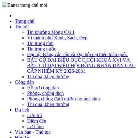
Trang chủ
Tin tức
Tin phường Móng Cái 1
Vì thành phố Xanh, Sạch, Đẹp
Tin trong tỉnh
Tin trong nước
Đại hội Đảng các cấp và Đại hội đại biểu toàn quốc
BẦU CỬ ĐẠI BIỂU QUỐC HỘI KHOÁ XVI VÀ
BẦU CỬ ĐẠI BIỂU HỘI ĐỒNG NHÂN DÂN CÁC
CẤP NHIỆM KỲ 2026-2031
Thi đua, khen thưởng
Công dân
Hỗ trợ công dân
Phòng, chống dịch
Phòng chống đuối nước cho học sinh
Thi đua, khen thưởng
Du lịch
Lưu trú
Điểm đến
Lữ hành
Văn bản - Thủ tục
Hỏi đáp