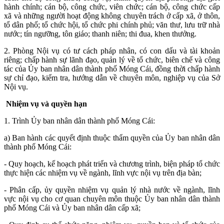
hành chính; cán bộ, công chức, viên chức; cán bộ, công chức cấp
xã và những người hoạt động không chuyên trách ở cấp xã, ở thôn,
tổ dân phố; tổ chức hội, tổ chức phi chính phủ; văn thư, lưu trữ nhà
nước; tín ngưỡng, tôn giáo; thanh niên; thi đua, khen thưởng.
2. Phòng Nội vụ có tư cách pháp nhân, có con dấu và tài khoản
riêng; chấp hành sự lãnh đạo, quản lý về tổ chức, biên chế và công
tác của Ủy ban nhân dân thành phố Móng Cái, đồng thời chấp hành
sự chỉ đạo, kiểm tra, hướng dẫn về chuyên môn, nghiệp vụ của Sở
Nội vụ.
Nhiệm vụ và quyền hạn
1. Trình Ủy ban nhân dân thành phố Móng Cái:
a) Ban hành các quyết định thuộc thẩm quyền của Ủy ban nhân dân
thành phố Móng Cái:
- Quy hoạch, kế hoạch phát triển và chương trình, biện pháp tổ chức
thực hiện các nhiệm vụ về ngành, lĩnh vực nội vụ trên địa bàn;
- Phân cấp, ủy quyền nhiệm vụ quản lý nhà nước về ngành, lĩnh
vực nội vụ cho cơ quan chuyên môn thuộc Ủy ban nhân dân thành
phố Móng Cái và Ủy ban nhân dân cấp xã;