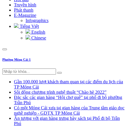
Truyền hình
Phát thanh
E-Magazine
Infographics
Tiếng Việt
English
Chinese
Phường Móng Cái 1
Gần 100.000 lượt khách tham quan tại các điểm du lịch của
TP Móng Cái
Sôi động chương trình nghệ thuật “Chào hè 2022”
Đặc sắc các gian hàng “Hội chợ quê” tại phố đi bộ phường
Trần Phú
Có một Móng Cái xưa tại gian hàng của Trung tâm giáo dục
nghề nghiệp - GDTX TP Móng Cái
Ấn tượng với gian hàng trưng bày sách tại Phố đi bộ Trần
Phú