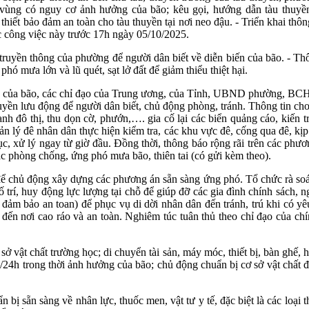
vùng có nguy cơ ảnh hưởng của bão; kêu gọi, hướng dẫn tàu thuyền,
thiết bảo đảm an toàn cho tàu thuyền tại nơi neo đậu. - Triển khai thôn
ác công việc này trước 17h ngày 05/10/2025.
ruyền thông của phường để người dân biết về diễn biến của bão. - Th
hó mưa lớn và lũ quét, sạt lở đất để giảm thiểu thiệt hại.
n của bão, các chỉ đạo của Trung ương, của Tỉnh, UBND phường, BCH 
yền lưu động để người dân biết, chủ động phòng, tránh. Thông tin cho 
xanh đô thị, thu dọn cờ, phướn,…. gia cố lại các biển quảng cáo, kiến t
quản lý đê nhân dân thực hiện kiểm tra, các khu vực đê, cống qua đê, k
ử lý ngay từ giờ đầu. Đồng thời, thông báo rộng rãi trên các phương 
 phòng chống, ứng phó mưa bão, thiên tai (có gửi kèm theo).
để chủ động xây dựng các phương án sẵn sàng ứng phó. Tổ chức rà soát c
 trí, huy động lực lượng tại chỗ để giúp đỡ các gia đình chính sách, n
đảm bảo an toan) để phục vụ di dời nhân dân đến tránh, trú khi có yê
n đến nơi cao ráo và an toàn. Nghiêm túc tuân thủ theo chỉ đạo của c
 sở vật chất trường học; di chuyển tài sản, máy móc, thiết bị, bàn ghế
24/24h trong thời ảnh hưởng của bão; chủ động chuẩn bị cơ sở vật chất 
 bị sẵn sàng về nhân lực, thuốc men, vật tư y tế, đặc biệt là các l