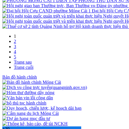
Đại hội Hội Cựu 
1
2
3
4
5
Trang sau
Trang cuối
Bản đồ hành chính
+
30