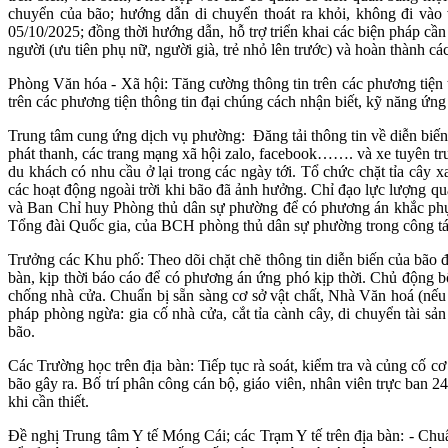
chuyển của bão; hướng dẫn di chuyển thoát ra khỏi, không đi vào 
05/10/2025; đồng thời hướng dẫn, hỗ trợ triển khai các biện pháp cần 
người (ưu tiên phụ nữ, người già, trẻ nhỏ lên trước) và hoàn thành c
Phòng Văn hóa - Xã hội: Tăng cường thông tin trên các phương tiện t
trên các phương tiện thông tin đại chúng cách nhận biết, kỹ năng ứng p
Trung tâm cung ứng dịch vụ phường: Đăng tải thông tin về diễn biế
phát thanh, các trang mạng xã hội zalo, facebook……. và xe tuyên tru
du khách có nhu cầu ở lại trong các ngày tới. Tổ chức chặt tỉa cây 
các hoạt động ngoài trời khi bão đã ảnh hưởng. Chỉ đạo lực lượng 
và Ban Chỉ huy Phòng thủ dân sự phường để có phương án khắc phục, x
Tổng đài Quốc gia, của BCH phòng thủ dân sự phường trong công tác
Trưởng các Khu phố: Theo dõi chặt chẽ thông tin diễn biến của bão 
bàn, kịp thời báo cáo để có phương án ứng phó kịp thời. Chủ động bố
chống nhà cửa. Chuẩn bị sẵn sàng cơ sở vật chất, Nhà Văn hoá (nếu 
pháp phòng ngừa: gia cố nhà cửa, cắt tỉa cành cây, di chuyển tài sả
bão.
Các Trường học trên địa bàn: Tiếp tục rà soát, kiểm tra và củng cố cơ
bão gây ra. Bố trí phân công cán bộ, giáo viên, nhân viên trực ban 
khi cần thiết.
Đề nghị Trung tâm Y tế Móng Cái; các Trạm Y tế trên địa bàn: - Chuẩn