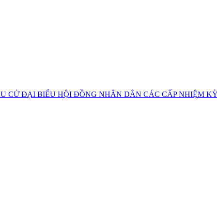
U CỬ ĐẠI BIỂU HỘI ĐỒNG NHÂN DÂN CÁC CẤP NHIỆM KỲ 