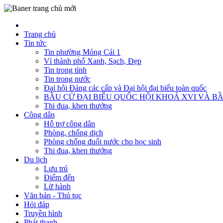
Trang chủ
Tin tức
Tin phường Móng Cái 1
Vì thành phố Xanh, Sạch, Đẹp
Tin trong tỉnh
Tin trong nước
Đại hội Đảng các cấp và Đại hội đại biểu toàn quốc
BẦU CỬ ĐẠI BIỂU QUỐC HỘI KHOÁ XVI VÀ BẦ
Thi đua, khen thưởng
Công dân
Hỗ trợ công dân
Phòng, chống dịch
Phòng chống đuối nước cho học sinh
Thi đua, khen thưởng
Du lịch
Lưu trú
Điểm đến
Lữ hành
Văn bản - Thủ tục
Hỏi đáp
Truyền hình
Phát thanh