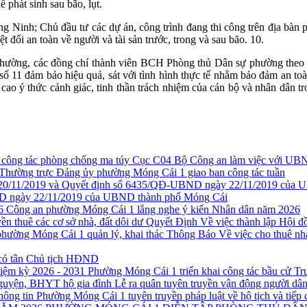
 phát sinh sau bão, lụt.
Ninh; Chủ đầu tư các dự án, công trình đang thi công trên địa bàn 
t đối an toàn về người và tài sản trước, trong và sau bão. 10.
ờng, các đồng chí thành viên BCH Phòng thủ Dân sự phường theo chứ
 số 11 đảm bảo hiệu quả, sát với tình hình thực tế nhằm bảo đảm an toà
cao ý thức cảnh giác, tinh thần trách nhiệm của cán bộ và nhân dân t
Cục C04 Bộ Công an làm việc với UBN
Thường trực Đảng ủy phường Móng Cái 1 giao ban công tác tuần
 ngày 22/11/2019 của UBND thành phố Móng Cái
Công an phường Móng Cái 1 lắng nghe ý kiến Nhân dân năm 2026
Quyết Định Về việc thành lập Hội đồ
Thông Báo Về việc cho thuê nh
có tân Chủ tịch HĐND
Phường Móng Cái 1 triển khai công tác bầu cử T
Lễ ra quân tuyên truyền vận động người d
Phường Móng Cái 1 tuyên truyền pháp luật về hộ tịch và tiếp 