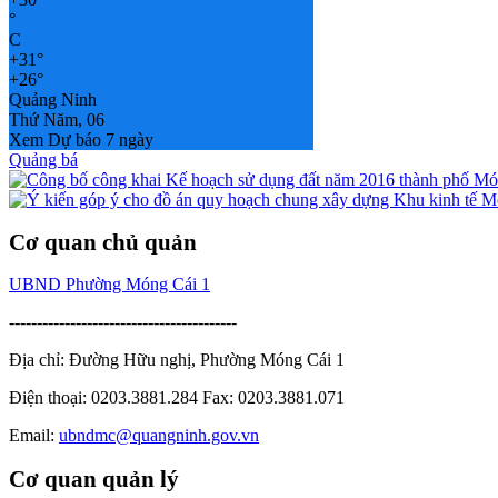
°
C
+
31°
+
26°
Quảng Ninh
Thứ Năm, 06
Xem Dự báo 7 ngày
Quảng bá
Cơ quan chủ quản
UBND Phường Móng Cái 1
-----------------------------------------
Địa chỉ: Đường Hữu nghị, Phường Móng Cái 1
Điện thoại: 0203.3881.284 Fax: 0203.3881.071
Email:
ubndmc@quangninh.gov.vn
Cơ quan quản lý