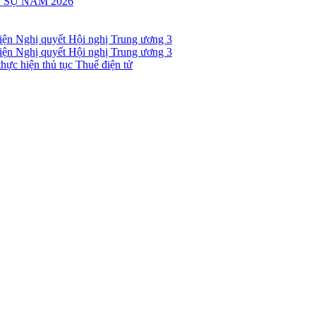
 SỰ NĂM 2026
 hiện Nghị quyết Hội nghị Trung ương 3
 hiện Nghị quyết Hội nghị Trung ương 3
hực hiện thủ tục Thuế điện tử