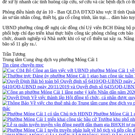
để xử lý nhanh các tình huống cấp cứu, sơ cứu và các bệnh dịch có thể
Phòng điều hành dự án 10 - Ban QLDA ĐTXD khu vực II tỉnh Quảng 
án sơ tán nhân công, thiết bị, gia cố công trình, lán trại… đảm bảo tuyệ
UBND phường cũng đề nghị các đồng chí Uỷ viên BCH Đảng bộ phư
phối hợp chỉ đạo triển khai thực hiện công tác phòng chống cơn bão
chức, doanh nghiệp và Nhà nước khi có sự cố thiên tai xảy ra. Nâng 
bão số 11 gây ra./.
Trần Tương
Trung tâm Cung ứng dịch vụ phường Móng Cái 1
Tin cùng chuyên mục
6410/QĐ-UBND ngày 20/11/2019 và Quyết định số 6435/QĐ-UBND
thác
Phường Móng Cái 1 