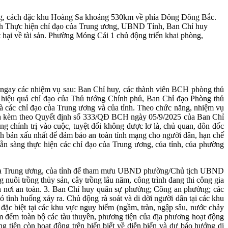
ông, cách đặc khu Hoàng Sa khoảng 530km về phía Đông Đông Bắc.
m/h Thực hiện chỉ đạo của Trung ương, UBND Tỉnh, Ban Chỉ huy
 hại về tài sản. Phường Móng Cái 1 chủ động triển khai phòng,
 ngay các nhiệm vụ sau: Ban Chỉ huy, các thành viên BCH phòng thủ
hiệu quả chỉ đạo của Thủ tướng Chính phủ, Ban Chỉ đạo Phòng thủ
à các chỉ đạo của Trung ương và của tỉnh. Theo chức năng, nhiệm vụ
nh kèm theo Quyết định số 333/QĐ BCH ngày 05/9/2025 của Ban Chỉ
ng chính trị vào cuộc, tuyệt đối không được lơ là, chủ quan, đôn đốc
kịch bản xấu nhất để đảm bảo an toàn tính mạng cho người dân, hạn chế
sẵn sàng thực hiện các chỉ đạo của Trung ương, của tỉnh, của phường
 đạo của Trung ương, của tỉnh để tham mưu UBND phường/Chủ tịch UBND
g nuôi trồng thủy sản, cây trồng lâu năm, công trình đang thi công gia
đến nơi an toàn. 3. Ban Chỉ huy quân sự phường; Công an phường; các
 tình huống xảy ra. Chủ động rà soát và di dời người dân tại các khu
 đặc biệt tại các khu vực nguy hiểm (ngầm, tràn, ngập sâu, nước chảy
m đếm toàn bộ các tàu thuyền, phương tiện của địa phương hoạt động
ng tiện còn hoạt động trên biển biết về diễn biến và dự báo hướng di