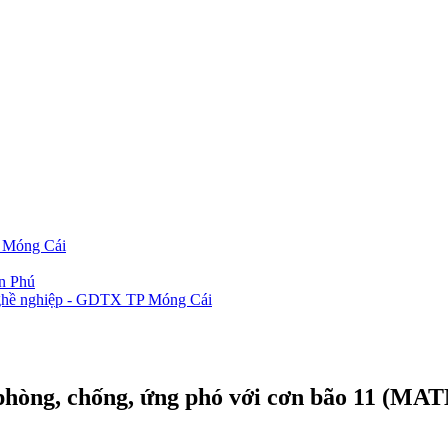
P Móng Cái
ần Phú
 nghề nghiệp - GDTX TP Móng Cái
phòng, chống, ứng phó với cơn bão 11 (M