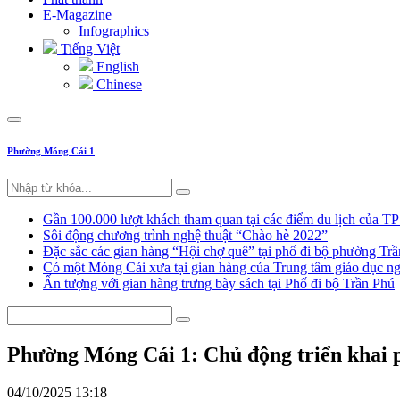
E-Magazine
Infographics
Tiếng Việt
English
Chinese
Phường Móng Cái 1
Gần 100.000 lượt khách tham quan tại các điểm du lịch của T
Sôi động chương trình nghệ thuật “Chào hè 2022”
Đặc sắc các gian hàng “Hội chợ quê” tại phố đi bộ phường Tr
Có một Móng Cái xưa tại gian hàng của Trung tâm giáo dục
Ấn tượng với gian hàng trưng bày sách tại Phố đi bộ Trần Phú
Phường Móng Cái 1: Chủ động triển khai 
04/10/2025 13:18