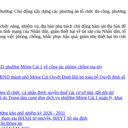
phường: Chủ động xây dựng các phương án tổ chức thi công, phương
c năng, nhiệm vụ, địa bàn phụ trách chủ động bám sát địa bàn để
n tính mạng của Nhân dân, giảm thiệt hại về tài sản của Nhân dân, tổ
rong việc phòng, chống, khắc phục hậu quả, giảm nhẹ thiệt hại do cơn
D phường Móng Cái 1 về công tác phòng chống ma túy
Quyết Định Bãi bỏ toàn bộ Quyết định số
ng tổ chức, cá nhân được quyền thuê các cơ sở nhà, đất dôi dư
à do Trung tâm cung ứng dịch vụ phường Móng Cái 1 quản lý, khai
rưởng khu phố nhiệm kỳ 2026 - 2031
ân tham gia BHXH tự nguyện, BHYT hộ gia đình
cận thông tin