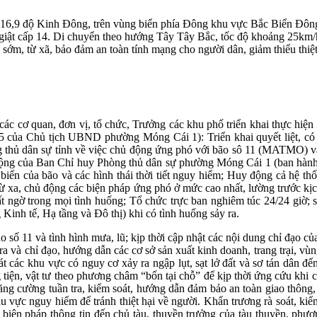
c; 116,9 độ Kinh Đông, trên vùng biển phía Đông khu vực Bắc Biển Đ
, giật cấp 14. Di chuyển theo hướng Tây Tây Bắc, tốc độ khoảng 25k
m, từ xã, bảo đảm an toàn tính mạng cho người dân, giảm thiểu thiệt
 cơ quan, đơn vị, tổ chức, Trưởng các khu phố triển khai thực hiện
ủa Chủ tịch UBND phường Móng Cái 1): Triển khai quyết liệt, có 
 thủ dân sự tỉnh về việc chủ động ứng phó với bão sô 11 (MATMO) v
t động của Ban Chỉ huy Phòng thủ dân sự phường Móng Cái 1 (ban hà
ến của bão và các hình thái thời tiết nguy hiểm; Huy động cả hệ thố
m, từ xa, chủ động các biện pháp ứng phó ở mức cao nhất, lường trước 
bất ngờ trong mọi tình huống; Tổ chức trực ban nghiêm túc 24/24 giờ; 
Kinh tế, Hạ tầng và Đô thị) khi có tình huống sảy ra.
 bão số 11 và tình hình mưa, lũ; kịp thời cập nhật các nội dung chỉ
ra và chỉ đạo, hướng dẫn các cơ sở sản xuất kinh doanh, trang trại, vùn
oát các khu vực có nguy cơ xảy ra ngập lụt, sạt lở đất và sơ tán dân 
tiện, vật tư theo phương châm “bốn tại chỗ” để kịp thời ứng cứu khi có
 Tăng cường tuần tra, kiểm soát, hướng dẫn đảm bảo an toàn giao thông,
 vực nguy hiểm để tránh thiệt hại về người. Khẩn trương rà soát, kiể
biện pháp thông tin đến chủ tàu, thuyền trưởng của tàu thuyền, phươ