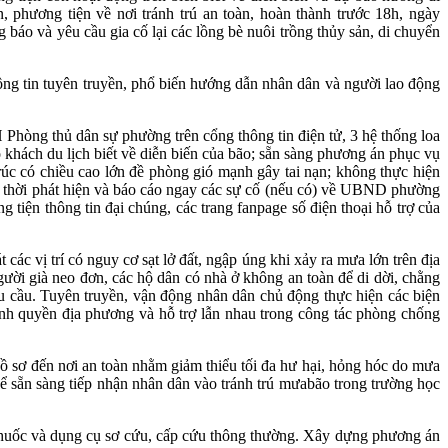
 phương tiện về nơi tránh trú an toàn, hoàn thành trước 18h, ngày
g báo và yêu cầu gia cố lại các lồng bè nuôi trồng thủy sản, di chuyển
ông tin tuyên truyền, phổ biến hướng dẫn nhân dân và người lao động
Phòng thủ dân sự phường trên cổng thông tin điện tử, 3 hệ thống loa
khách du lịch biết về diễn biến của bão; sẵn sàng phương án phục vụ
rúc có chiều cao lớn đề phòng gió mạnh gây tai nạn; không thực hiện
ịp thời phát hiện và báo cáo ngay các sự cố (nếu có) về UBND phường
tiện thông tin đại chúng, các trang fanpage số điện thoại hỗ trợ của
ác vị trí có nguy cơ sạt lở đất, ngập úng khi xảy ra mưa lớn trên địa
gười già neo đơn, các hộ dân có nhà ở không an toàn để di dời, chằng
u cầu. Tuyên truyền, vận động nhân dân chủ động thực hiện các biện
hính quyền địa phương và hỗ trợ lẫn nhau trong công tác phòng chống
, hồ sơ đến nơi an toàn nhằm giảm thiểu tối đa hư hại, hỏng hóc do mưa
để sẵn sàng tiếp nhận nhân dân vào tránh trú mưabão trong trường học
oại thuốc và dụng cụ sơ cứu, cấp cứu thông thường. Xây dựng phương án