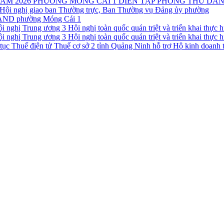
PHƯỜNG MÓNG CÁI 1 DIỄN TẬP PHÒNG THỦ DÂN
Hội nghị giao ban Thường trực, Ban Thường vụ Đảng ủy phường
CAND phường Móng Cái 1
Hội nghị toàn quốc quán triệt và triển khai thực
Hội nghị toàn quốc quán triệt và triển khai thực
Thuế cơ sở 2 tỉnh Quảng Ninh hỗ trợ Hộ kinh doanh t