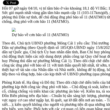
Hồi 07 giờ ngày 04/10, vị trí tâm bão ở vào khoảng 18,1 độ Vĩ Bắ
Sức gió mạnh nhất vùng gần tâm bão mạnh cấp 11 (103-117km/giờ)
phòng thủ Dân sự tỉnh, để chủ động ứng phó bão số 11 (MATMO) từ sớ
chống, ứng phó với cơn bão 11 (MATMO).
Dự báo về cơn bão số 11 (MATMO)
Theo đó, Chủ tịch UBND phường Móng Cái 1 yêu cầu: Thủ trưởng các
Dân sự phường (theo Quyết định số 185/QĐ-UBND ngày 15/8/2025 c
dân sự Quốc gia, Chủ tịch Ủy ban nhân dân tỉnh, Ban Chỉ huy phòng
chủ động thực hiện các nội dung được phân công tại Quy chế hoạ
huy Phòng thủ dân sự phường Móng Cái 1). Theo dõi chặt chẽ diễn bi
công tác ứng phó với bão số 11 với tinh thần quyết liệt nhất, từ sớ
thiệt hại về tài sản của Nhân dân và Nhà nước, không để bị động, 
tiếp theo và tổng hợp, báo cáo kịp thời về UBND phường (qua phòng 
Phòng Kinh tế, Hạ tầng và Đô thị: Theo dõi chặt chẽ diễn biến của
phường kịp thời công tác ứng phó với bão. - Chủ động rà soát, kiểm t
cố, chằng chống và triển khai các phương án bảo vệ. Kiểm tra, rà s
Đồn Biên phòng trên địa bàn: - Chuẩn bị sẵn sàng lực lượng, phương 
vực nguy cơ cao như ngập lụt, lũ quét, sạt lở đất đến nơi an toàn. -
xiết…); kiên quyết không cho người và phương tiện đi qua những khu
trên biển, ven biển; Phối hợp với các cơ quan có liên quan bằng mọi 