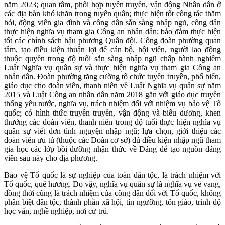
năm 2023; quan tâm, phối hợp tuyên truyền, vận động Nhân dân ở
các địa bàn khó khăn trong tuyển quân; thực hiện tốt công tác thăm
hỏi, động viên gia đình và công dân sẵn sàng nhập ngũ, công dân
thực hiện nghĩa vụ tham gia Công an nhân dân; bảo đảm thực hiện
tốt các chính sách hậu phương Quân đội. Công đoàn phường quan
tâm, tạo điều kiện thuận lợi để cán bộ, hội viên, người lao động
thuộc quyền trong độ tuổi sẵn sàng nhập ngũ chấp hành nghiêm
Luật Nghĩa vụ quân sự và thực hiện nghĩa vụ tham gia Công an
nhân dân. Đoàn phường tăng cường tổ chức tuyên truyền, phổ biến,
giáo dục cho đoàn viên, thanh niên về Luật Nghĩa vụ quân sự năm
2015 và Luật Công an nhân dân năm 2018 gắn với giáo dục truyền
thống yêu nước, nghĩa vụ, trách nhiệm đối với nhiệm vụ bảo vệ Tổ
quốc; có hình thức truyên truyền, vận động và biểu dương, khen
thưởng các đoàn viên, thanh niên trong độ tuổi thực hiện nghĩa vụ
quân sự viết đơn tình nguyện nhập ngũ; lựa chọn, giới thiệu các
đoàn viên ưu tú (thuộc các Đoàn cơ sở) đủ điều kiện nhập ngũ tham
gia học các lớp bồi dưỡng nhận thức về Đảng để tạo nguồn đảng
viên sau này cho địa phương.
Bảo vệ Tổ quốc là sự nghiệp của toàn dân tộc, là trách nhiệm với
Tổ quốc, quê hương. Do vậy, nghĩa vụ quân sự là nghĩa vụ vẻ vang,
đồng thời cũng là trách nhiệm của công dân đối với Tổ quốc, không
phân biệt dân tộc, thành phần xã hội, tín ngưỡng, tôn giáo, trình độ
học vấn, nghề nghiệp, nơi cư trú.