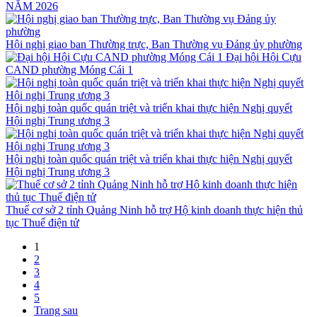
NĂM 2026
Hội nghị giao ban Thường trực, Ban Thường vụ Đảng ủy phường
Đại hội Hội Cựu
CAND phường Móng Cái 1
Hội nghị toàn quốc quán triệt và triển khai thực hiện Nghị quyết
Hội nghị Trung ương 3
Hội nghị toàn quốc quán triệt và triển khai thực hiện Nghị quyết
Hội nghị Trung ương 3
Thuế cơ sở 2 tỉnh Quảng Ninh hỗ trợ Hộ kinh doanh thực hiện thủ
tục Thuế điện tử
1
2
3
4
5
Trang sau