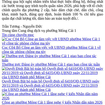
Thông qua hội nghị nhằm triển khai thực hiện đồng bộ, thống nhất
các bước trong quy trình tuyển quân năm 2026, phù hợp với tổ chức
chính quyền địa phương 2 cấp, bảo đảm chặt chẽ, dân chủ, công
khai, minh bạch, đúng quy định, hoàn thành 100 % chỉ tiêu giao
quân đạt chất lượng tốt, đảm bảo an toàn tuyệt đối./.
Trần Tương - Nguyễn Đức
Trung tâm Cung ứng dịch vụ phường Móng Cái 1
Tin cùng chuyên mục
Cục C04 Bộ Công an làm việc với UBND phường Móng Cái 1 về
công tác phòng chống ma túy
Thường trực Đảng ủy phường Móng Cái 1 giao ban công tác tuần
Quyết Định Bãi bỏ toàn bộ Quyết định số 6410/QĐ-UBND ngày
20/11/2019 và Quyết định số 6435/QĐ-UBND ngày 22/11/2019
của UBND thành phố Móng Cái
Công an phường Móng Cái 1 lắng nghe ý kiến Nhân dân năm 2026