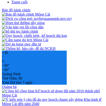
Trang cuối
Bản đồ hành chính
+
30
°
C
+
30°
+
26°
Quảng Ninh
Thứ Năm, 06
Xem Dự báo 7 ngày
Quảng bá