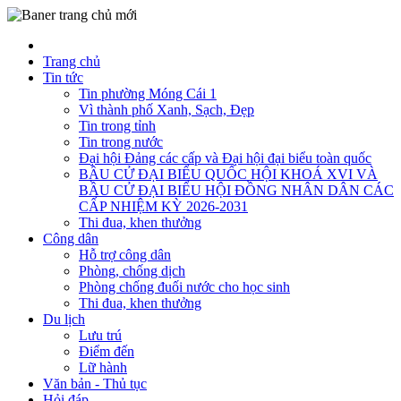
Trang chủ
Tin tức
Tin phường Móng Cái 1
Vì thành phố Xanh, Sạch, Đẹp
Tin trong tỉnh
Tin trong nước
Đại hội Đảng các cấp và Đại hội đại biểu toàn quốc
BẦU CỬ ĐẠI BIỂU QUỐC HỘI KHOÁ XVI VÀ
BẦU CỬ ĐẠI BIỂU HỘI ĐỒNG NHÂN DÂN CÁC
CẤP NHIỆM KỲ 2026-2031
Thi đua, khen thưởng
Công dân
Hỗ trợ công dân
Phòng, chống dịch
Phòng chống đuối nước cho học sinh
Thi đua, khen thưởng
Du lịch
Lưu trú
Điểm đến
Lữ hành
Văn bản - Thủ tục
Hỏi đáp