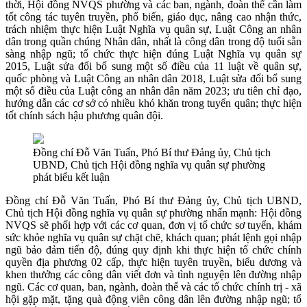
thời, Hội đồng NVQS phường và các ban, ngành, đoàn thể cần làm
tốt công tác tuyên truyền, phổ biến, giáo dục, nâng cao nhận thức,
trách nhiệm thực hiện Luật Nghĩa vụ quân sự, Luật Công an nhân
dân trong quần chúng Nhân dân, nhất là công dân trong độ tuổi sẵn
sàng nhập ngũ; tổ chức thực hiện đúng Luật Nghĩa vụ quân sự
2015, Luật sửa đổi bổ sung một số điều của 11 luật về quân sự,
quốc phòng và Luật Công an nhân dân 2018, Luật sửa đổi bổ sung
một số điều của Luật công an nhân dân năm 2023; ưu tiên chỉ đạo,
hướng dẫn các cơ sở có nhiều khó khăn trong tuyển quân; thực hiện
tốt chính sách hậu phương quân đội.
Đồng chí Đỗ Văn Tuấn, Phó Bí thư Đảng ủy, Chủ tịch
UBND, Chủ tịch Hội đồng nghĩa vụ quân sự phường
phát biểu kết luận
Đồng chí Đỗ Văn Tuấn, Phó Bí thư Đảng ủy, Chủ tịch UBND,
Chủ tịch Hội đồng nghĩa vụ quân sự phường nhấn mạnh: Hội đồng
NVQS sẽ phối hợp với các cơ quan, đơn vị tổ chức sơ tuyển, khám
sức khỏe nghĩa vụ quân sự chặt chẽ, khách quan; phát lệnh gọi nhập
ngũ bảo đảm tiến độ, đúng quy định khi thực hiện tổ chức chính
quyền địa phương 02 cấp, thực hiện tuyên truyền, biểu dương và
khen thưởng các công dân viết đơn và tình nguyện lên đường nhập
ngũ. Các cơ quan, ban, ngành, đoàn thể và các tổ chức chính trị - xã
hội gặp mặt, tặng quà động viên công dân lên đường nhập ngũ; tổ