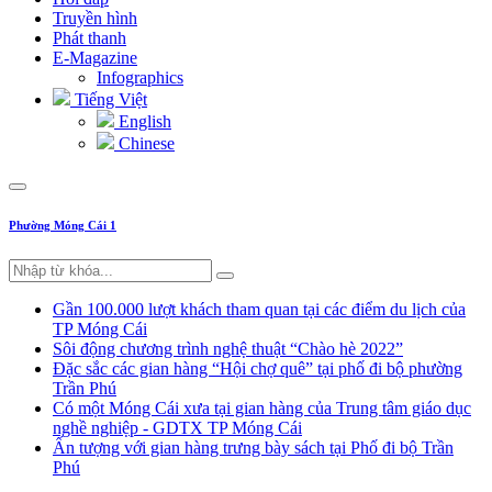
Truyền hình
Phát thanh
E-Magazine
Infographics
Tiếng Việt
English
Chinese
Phường Móng Cái 1
Gần 100.000 lượt khách tham quan tại các điểm du lịch của
TP Móng Cái
Sôi động chương trình nghệ thuật “Chào hè 2022”
Đặc sắc các gian hàng “Hội chợ quê” tại phố đi bộ phường
Trần Phú
Có một Móng Cái xưa tại gian hàng của Trung tâm giáo dục
nghề nghiệp - GDTX TP Móng Cái
Ấn tượng với gian hàng trưng bày sách tại Phố đi bộ Trần
Phú