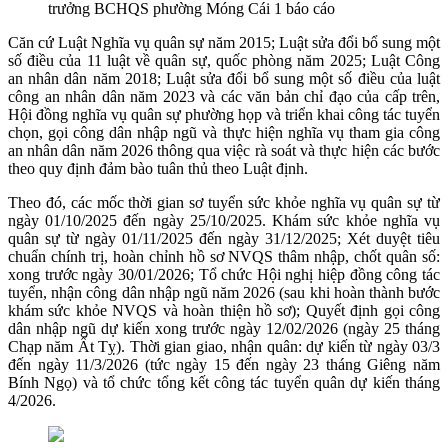
trưởng BCHQS phường Móng Cái 1 báo cáo
Căn cứ Luật Nghĩa vụ quân sự năm 2015; Luật sửa đổi bổ sung một
số điều của 11 luật về quân sự, quốc phòng năm 2025; Luật Công
an nhân dân năm 2018; Luật sửa đổi bổ sung một số điều của luật
công an nhân dân năm 2023 và các văn bản chỉ đạo của cấp trên,
Hội đồng nghĩa vụ quân sự phường họp và triển khai công tác tuyển
chọn, gọi công dân nhập ngũ và thực hiện nghĩa vụ tham gia công
an nhân dân năm 2026 thông qua việc rà soát và thực hiện các bước
theo quy định đảm bào tuân thủ theo Luật định.
Theo đó, các mốc thời gian sơ tuyển sức khỏe nghĩa vụ quân sự từ
ngày 01/10/2025 đến ngày 25/10/2025. Khám sức khỏe nghĩa vụ
quân sự từ ngày 01/11/2025 đến ngày 31/12/2025; Xét duyệt tiêu
chuẩn chính trị, hoàn chỉnh hồ sơ NVQS thâm nhập, chốt quân số:
xong trước ngày 30/01/2026; Tổ chức Hội nghị hiệp đồng công tác
tuyển, nhận công dân nhập ngũ năm 2026 (sau khi hoàn thành bước
khám sức khỏe NVQS và hoàn thiện hồ sơ); Quyết định gọi công
dân nhập ngũ dự kiến xong trước ngày 12/02/2026 (ngày 25 tháng
Chạp năm Ất Tỵ). Thời gian giao, nhận quân: dự kiến từ ngày 03/3
đến ngày 11/3/2026 (tức ngày 15 đến ngày 23 tháng Giêng năm
Bính Ngọ) và tổ chức tổng kết công tác tuyển quân dự kiến tháng
4/2026.