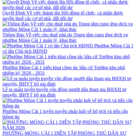
Quyết Định Về việc thành lập Hội đồng tổ chức, cá nhân được
quyền thuê các cơ sở nhà, đất dôi dư
Thông Báo Về việc cho thuê nhà do Trung tâm cung ứng dịch vụ
phường Móng Cái 1 quản lý, khai thác
Phường Móng Cái 1
có tân Chủ tịch HĐND
Phường Móng Cái 1 triển khai công tác bầu cử Trưởng khu phố
nhiệm kỳ 2026 - 2031
Lễ ra quân tuyên truyền vận động người dân tham gia BHXH tự
nguyện, BHYT hộ gia đình
Phường Móng Cái 1 tuyên truyền pháp luật về hộ tịch và tiếp cận
thông tin
PHƯỜNG MÓNG CÁI 1 DIỄN TẬP PHÒNG THỦ DÂN SỰ