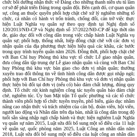
chức bồi dưỡng nhận thức về Đảng cho những thanh niên ưu tú làm
cơ sở để phát triển Đảng trong quân đội. Bên cạnh đó, cơ quan quân
sự, công an thuộc quyền phối hợp chặt chẽ xử lý nghiêm những tổ
chức, cá nhân có hành vi trốn tránh, chống đối, cản trở việc thực
hiện Luật Nghĩa vụ quân sự theo quy định tại Nghị định số
120/2013/NĐ-CP và Nghị định số 37/2022/NĐ-CP để kịp thời răn
đe, giáo dục đối với công dân trong việc chấp hành Luật Nghĩa vụ
quân sự; phối hợp, thống nhất, hiệp đồng chặt chẽ với các đơn vị
nhận quân của địa phương thực hiện hiệu quả các khâu, các bước
trong quy trình tuyển quân năm 2026. Đồng thời, phối hợp chặt chẽ
với Ban Chỉ huy Phòng thủ khu vực tổ chức Lễ giao nhận quân,
đưa công dân tập trung dự Lễ giao nhận quân và cùng với Ban Chỉ
huy Phòng thủ khu vực bàn giao cho đơn vị nhận quân; thường
xuyên trao đổi thông tin về tình hình công dân được gọi nhập ngũ;
phối hợp với Ban Chỉ huy Phòng thủ khu vực và đơn vị nhận quân
thực hiện bù đổi tại đơn vị (nếu có) bảo đảm chất lượng, đúng quy
định. Tổ chức rút kinh nghiệm công tác tuyển quân bảo đảm chặt
chẽ, nghiêm túc. Ủy ban Mặt trận Tổ quốc phường và các tổ chức
thành viên phối hợp tổ chức tuyên truyền, phổ biến, giáo dục nhằm
nâng cao nhận thức và trách nhiệm của cán bộ, đoàn viên, hội viên,
người lao động và Nhân dân trên địa bàn, nhất là công dân trong độ
tuổi sẵn sàng nhập ngũ chấp hành và thực hiện nghiêm Luật Nghĩa
vụ quân sự năm 2015, Luật sửa đổi bổ sung một số điều của 11 luật
về quân sự, quốc phòng năm 2025, Luật Công an nhân dân năm
2018, Luật sửa đổi bổ sung một số điều của luật công an nhân dân