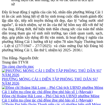
sử
Đây là hoạt động ý nghĩa của cán bộ, nhân dân phường Móng Cái 1
tri ân các anh hùng liệt sỹ đã hy sinh trong cuộc đấu tranh giành độc
lập dân tộc, tiếp nối truyền thống tốt đẹp, đạo lý “uống nước nhớ
nguồn”, là trách nhiệm, sự tri ân của thế hệ hôm nay đối với thế hệ
cha ông. Đồng thời, thể hiện tinh thần chung sức của toàn thể nhân
dân trong tham gia vệ sinh môi trường, tạo cảnh quan xanh, sạch,
đẹp, góp phần xây dựng đô thị văn minh, là hoạt động ý nghĩa của
phường Móng Cái 1 hướng tới kỷ niệm 78 năm Ngày Thương binh
- Liệt sĩ (27/7/1947 - 27/7/2025) và chào mừng Đại hội Đảng bộ
phường Móng Cái 1, lần thứ I, nhiệm kỳ 2025- 2030./.
Thu Hằng- Nguyễn Đức
Trung tâm TTVH
Tin cùng chuyên mục
PHƯỜNG MÓNG CÁI 1 DIỄN TẬP PHÒNG THỦ DÂN SỰ
NĂM 2026
Đồng chí Hoàng Hải Long – Phó Chủ tịch UBND phường Móng
Cái 1 kiểm tra công tác chủ động ứng phó bão số 1 (Maysak)