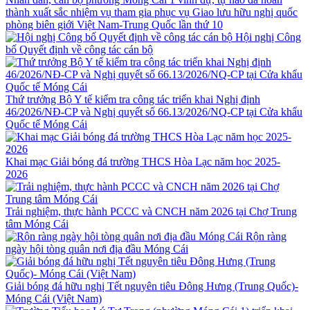
thành xuất sắc nhiệm vụ tham gia phục vụ Giao lưu hữu nghị quốc
phòng biên giới Việt Nam-Trung Quốc lần thứ 10
Hội nghị Công
bố Quyết định về công tác cán bộ
Thứ trưởng Bộ Y tế kiểm tra công tác triển khai Nghị định
46/2026/NĐ-CP và Nghị quyết số 66.13/2026/NQ-CP tại Cửa khẩu
Quốc tế Móng Cái
Khai mạc Giải bóng đá trường THCS Hòa Lạc năm học 2025-
2026
Trải nghiệm, thực hành PCCC và CNCH năm 2026 tại Chợ Trung
tâm Móng Cái
Rộn ràng
ngày hội tòng quân nơi địa đầu Móng Cái
Giải bóng đá hữu nghị Tết nguyên tiêu Đông Hưng (Trung Quốc)-
Móng Cái (Việt Nam)