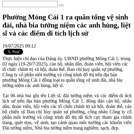
Phường Móng Cái 1 ra quân tổng vệ sinh
đài, nhà bia tưởng niệm các anh hùng, liệt
sĩ và các điểm di tích lịch sử
19/07/2025 09:12
Thực hiện chỉ đạo của Đảng ủy, UBND phường Móng Cái 1, trong
02 ngày (19-20/7/2025), cán bộ, nhân dân, đoàn viên, hội viên các
tổ chức chính trị xã hội, đoàn thể, Ban chỉ huy quân sự phường,
Công ty cổ phần môi trường và công trình đô thị trên địa bàn
phường Móng Cái 1 đồng loạt ra quân tổng vệ sinh đài, nhà bia
tưởng niệm các anh hùng, liệt sĩ.
Tại 06 nhà bia ghi tên Liệt sĩ, đài tưởng niệm và các điểm di tích
lịch sử trên địa bàn phường Móng Cái 1, đông đảo cán bộ, nhân
dân, đoàn viên, hội viên các tổ chức chính trị xã hội, đoàn thể, cán
bộ chiến sỹ Ban chỉ huy quân sự phường, công nhân Công ty cổ
phần môi trường và công trình đô thị đã tích cực tham gia chỉnh
trang, quét dọn, vệ sinh, tạo cảnh quan môi trường các khuôn viên
Đài tưởng niệm, Nhà bia tưởng niệm trang nghiêm, sạch, đẹp.