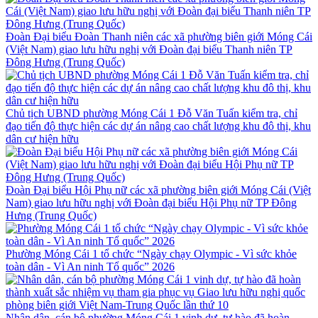
Đoàn Đại biểu Đoàn Thanh niên các xã phường biên giới Móng Cái
(Việt Nam) giao lưu hữu nghị với Đoàn đại biểu Thanh niên TP
Đông Hưng (Trung Quốc)
Chủ tịch UBND phường Móng Cái 1 Đỗ Văn Tuấn kiểm tra, chỉ
đạo tiến độ thực hiện các dự án nâng cao chất lượng khu đô thị, khu
dân cư hiện hữu
Đoàn Đại biểu Hội Phụ nữ các xã phường biên giới Móng Cái (Việt
Nam) giao lưu hữu nghị với Đoàn đại biểu Hội Phụ nữ TP Đông
Hưng (Trung Quốc)
Phường Móng Cái 1 tổ chức “Ngày chạy Olympic - Vì sức khỏe
toàn dân - Vì An ninh Tổ quốc” 2026
Nhân dân, cán bộ phường Móng Cái 1 vinh dự, tự hào đã hoàn