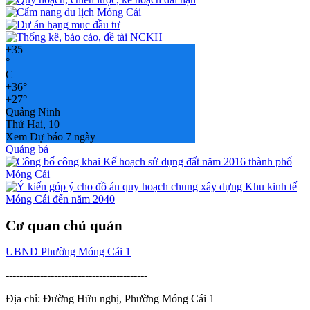
+
35
°
C
+
36°
+
27°
Quảng Ninh
Thứ Hai, 10
Xem Dự báo 7 ngày
Quảng bá
Cơ quan chủ quản
UBND Phường Móng Cái 1
-----------------------------------------
Địa chỉ: Đường Hữu nghị, Phường Móng Cái 1