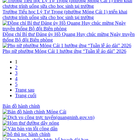
Trường Tiểu học Lý Tự Trọng (phường Móng Cái 1) triển khai
chương trình uống sữa cho học sinh tại trường
Đồng chí Bí thư Đảng ủy Hồ Quang Huy chúc mừng Ngày truyền
thống Bộ đội Biên phòng
Phụ nữ phường Móng Cái 1 hưởng ứng “Tuần lễ áo dài” 2026
1
2
3
4
5
Trang sau
Trang cuối
Bản đồ hành chính