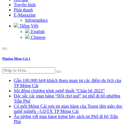
Truyền hình
Phát thanh
E-Magazine
Infographics
Tiếng Việt
English
Chinese
Phường Móng Cái 1
Gần 100.000 lượt khách tham quan tại các điểm du lịch của
TP Móng Cái
Sôi động chương trình nghệ thuật “Chào hè 2022”
Đặc sắc các gian hàng “Hội chợ quê” tại phố đi bộ phường
Trần Phú
Có một Móng Cái xưa tại gian hàng của Trung tâm giáo dục
nghề nghiệp - GDTX TP Móng Cái
Ấn tượng với gian hàng trưng bày sách tại Phố đi bộ Trần
Phú