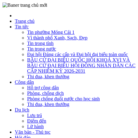
Trang chủ
Tin tức
Tin phường Móng Cái 1
Vì thành phố Xanh, Sạch, Đẹp
Tin trong tỉnh
Tin trong nước
Đại hội Đảng các cấp và Đại hội đại biểu toàn quốc
BẦU CỬ ĐẠI BIỂU QUỐC HỘI KHOÁ XVI VÀ
BẦU CỬ ĐẠI BIỂU HỘI ĐỒNG NHÂN DÂN CÁC
CẤP NHIỆM KỲ 2026-2031
Thi đua, khen thưởng
Công dân
Hỗ trợ công dân
Phòng, chống dịch
Phòng chống đuối nước cho học sinh
Thi đua, khen thưởng
Du lịch
Lưu trú
Điểm đến
Lữ hành
Văn bản - Thủ tục
Hỏi đáp