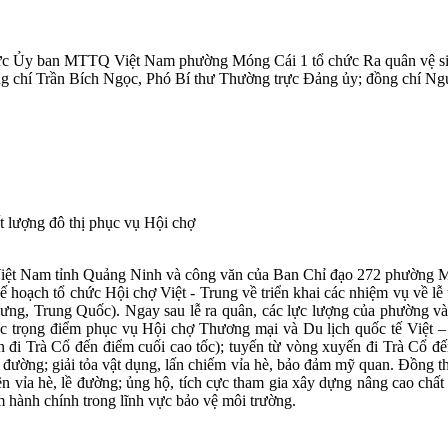
 Ủy ban MTTQ Việt Nam phường Móng Cái 1 tổ chức Ra quân vệ sinh m
ng chí Trần Bích Ngọc, Phó Bí thư Thường trực Đảng ủy; đồng chí 
ất lượng đô thị phục vụ Hội chợ
t Nam tỉnh Quảng Ninh và công văn của Ban Chỉ đạo 272 phường Móng 
ế hoạch tổ chức Hội chợ Việt - Trung về triển khai các nhiệm vụ về l
ng, Trung Quốc). Ngay sau lễ ra quân, các lực lượng của phường và 
u vực trọng điểm phục vụ Hội chợ Thương mại và Du lịch quốc tế Việ
đi Trà Cổ đến điểm cuối cao tốc); tuyến từ vòng xuyến đi Trà Cổ đ
 lề đường; giải tỏa vật dụng, lấn chiếm vỉa hè, bảo đảm mỹ quan. Đồng t
rên vỉa hè, lề đường; ủng hộ, tích cực tham gia xây dựng nâng cao chất
hành chính trong lĩnh vực bảo vệ môi trường.