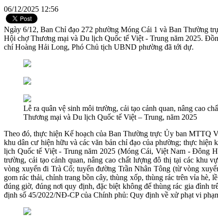
06/12/2025 12:56
Ngày 6/12, Ban Chỉ đạo 272 phường Móng Cái 1 và Ban Thường trực
Hội chợ Thương mại và Du lịch Quốc tế Việt - Trung năm 2025. Đồ
chí Hoàng Hải Long, Phó Chủ tịch UBND phường đã tới dự.
Lễ ra quân vệ sinh môi trường, cải tạo cảnh quan, nâng cao ch
Thương mại và Du lịch Quốc tế Việt – Trung, năm 2025
Theo đó, thực hiện Kế hoạch của Ban Thường trực Ủy ban MTTQ Việ
khu dân cư hiện hữu và các văn bản chỉ đạo của phường; thực hiện k
lịch Quốc tế Việt - Trung năm 2025 (Móng Cái, Việt Nam - Đông Hư
trường, cải tạo cảnh quan, nâng cao chất lượng đô thị tại các kh
vòng xuyến đi Trà Cổ; tuyến đường Trần Nhân Tông (từ vòng xuyến 
gom rác thải, chỉnh trang bồn cây, thùng xốp, thùng rác trên vỉa hè,
đúng giờ, đúng nơi quy định, đặc biệt không để thùng rác gia đình t
định số 45/2022/NĐ-CP của Chính phủ: Quy định về xử phạt vi phạm 