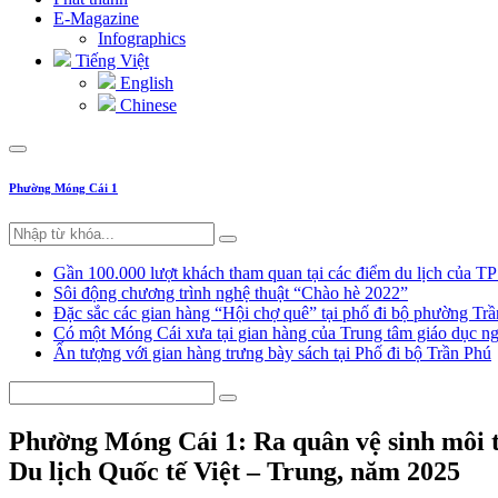
E-Magazine
Infographics
Tiếng Việt
English
Chinese
Phường Móng Cái 1
Gần 100.000 lượt khách tham quan tại các điểm du lịch của T
Sôi động chương trình nghệ thuật “Chào hè 2022”
Đặc sắc các gian hàng “Hội chợ quê” tại phố đi bộ phường Tr
Có một Móng Cái xưa tại gian hàng của Trung tâm giáo dục
Ấn tượng với gian hàng trưng bày sách tại Phố đi bộ Trần Phú
Phường Móng Cái 1: Ra quân vệ sinh môi t
Du lịch Quốc tế Việt – Trung, năm 2025