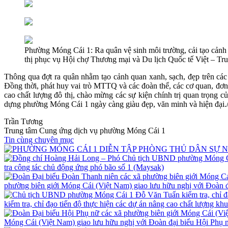
Phường Móng Cái 1: Ra quân vệ sinh môi trường, cải tạo cảnh
thị phục vụ Hội chợ Thương mại và Du lịch Quốc tế Việt – Tr
Thông qua đợt ra quân nhằm tạo cảnh quan xanh, sạch, đẹp trên cá
Đồng thời, phát huy vai trò MTTQ và các đoàn thể, các cơ quan, đơn v
cao chất lượng đô thị, chào mừng các sự kiện chính trị quan trọng
dựng phường Móng Cái 1 ngày càng giàu đẹp, văn minh và hiện đại./
Trần Tương
Trung tâm Cung ứng dịch vụ phường Móng Cái 1
Tin cùng chuyên mục
tra công tác chủ động ứng phó bão số 1 (Maysak)
phường biên giới Móng Cái (Việt Nam) giao lưu hữu nghị với Đoàn
kiểm tra, chỉ đạo tiến độ thực hiện các dự án nâng cao chất lượng kh
Móng Cái (Việt Nam) giao lưu hữu nghị với Đoàn đại biểu Hội Ph