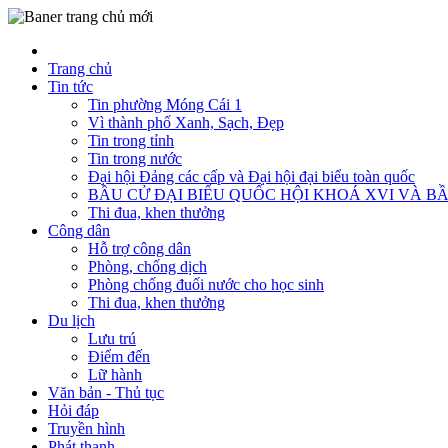
Trang chủ
Tin tức
Tin phường Móng Cái 1
Vì thành phố Xanh, Sạch, Đẹp
Tin trong tỉnh
Tin trong nước
Đại hội Đảng các cấp và Đại hội đại biểu toàn quốc
BẦU CỬ ĐẠI BIỂU QUỐC HỘI KHOÁ XVI VÀ BẦ
Thi đua, khen thưởng
Công dân
Hỗ trợ công dân
Phòng, chống dịch
Phòng chống đuối nước cho học sinh
Thi đua, khen thưởng
Du lịch
Lưu trú
Điểm đến
Lữ hành
Văn bản - Thủ tục
Hỏi đáp
Truyền hình
Phát thanh