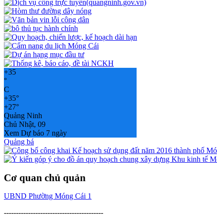
+
35
°
C
+
35°
+
27°
Quảng Ninh
Chủ Nhật, 09
Xem Dự báo 7 ngày
Quảng bá
Cơ quan chủ quản
UBND Phường Móng Cái 1
-----------------------------------------