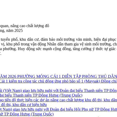
 quan, nâng cao chất lượng đô
ung, năm 2025
c tuyến phố, khu dân cư, đảm bảo môi trường văn minh, hiện đại phụ
ị, khu phố trong vận động Nhân dân tham gia vệ sinh môi trường, chỉnh
 của phường. Huy động sức mạnh cộng đồng, tăng cường ý thức tự giác 
.
PHƯỜNG MÓNG CÁI 1 DIỄN TẬP PHÒNG THỦ DÂN
Đồng chí
 đại biểu Thanh niên TP Đông Hưng (Trung Quốc)
u đô thị, khu dân cư hiện hữu
ụ nữ TP Đông Hưng (Trung Quốc)