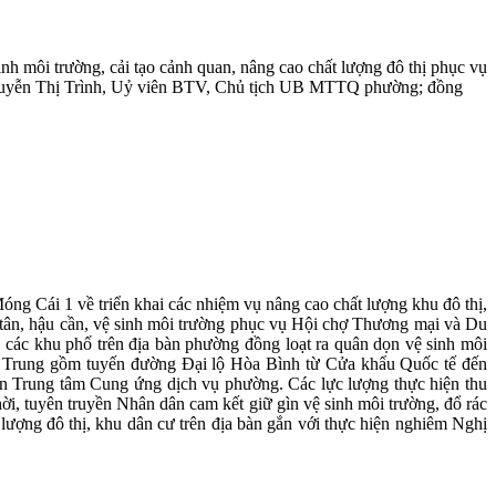
ôi trường, cải tạo cảnh quan, nâng cao chất lượng đô thị phục vụ
Nguyễn Thị Trình, Uỷ viên BTV, Chủ tịch UB MTTQ phường; đồng
Cái 1 về triển khai các nhiệm vụ nâng cao chất lượng khu đô thị,
ễ tân, hậu cần, vệ sinh môi trường phục vụ Hội chợ Thương mại và Du
các khu phố trên địa bàn phường đồng loạt ra quân dọn vệ sinh môi
t – Trung gồm tuyến đường Đại lộ Hòa Bình từ Cửa khẩu Quốc tế đến
ến Trung tâm Cung ứng dịch vụ phường. Các lực lượng thực hiện thu
hời, tuyên truyền Nhân dân cam kết giữ gìn vệ sinh môi trường, đổ rác
 lượng đô thị, khu dân cư trên địa bàn gắn với thực hiện nghiêm Nghị