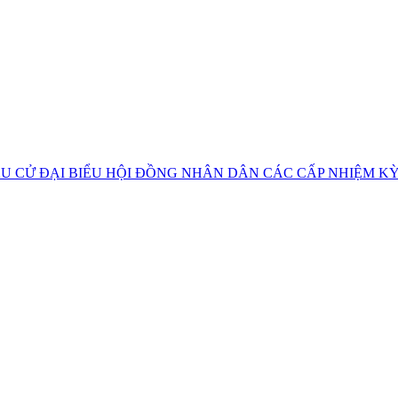
U CỬ ĐẠI BIỂU HỘI ĐỒNG NHÂN DÂN CÁC CẤP NHIỆM KỲ 