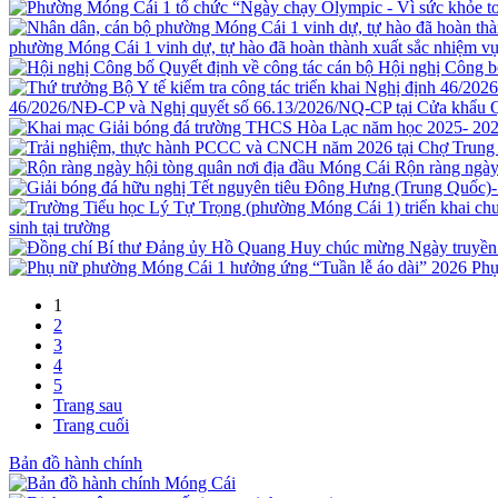
phường Móng Cái 1 vinh dự, tự hào đã hoàn thành xuất sắc nhiệm vụ
Hội nghị Công b
46/2026/NĐ-CP và Nghị quyết số 66.13/2026/NQ-CP tại Cửa khẩu 
Rộn ràng ngày
sinh tại trường
Phụ
1
2
3
4
5
Trang sau
Trang cuối
Bản đồ hành chính