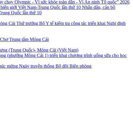
 chạy Olympic - Vì sức khỏe toàn dân - Vì An ninh Tổ quốc” 2026
Nhân dân, cán bộ
Trung Quốc lần thứ 10
Thứ trưởng Bộ Y tế kiểm tra công tác triển khai Nghị định
 Chợ Trung tâm Móng Cái
Hưng (Trung Quốc)- Móng Cái (Việt Nam)
ng (phường Móng Cái 1) triển khai chương trình uống sữa cho học
úc mừng Ngày truyền thống Bộ đội Biên phòng