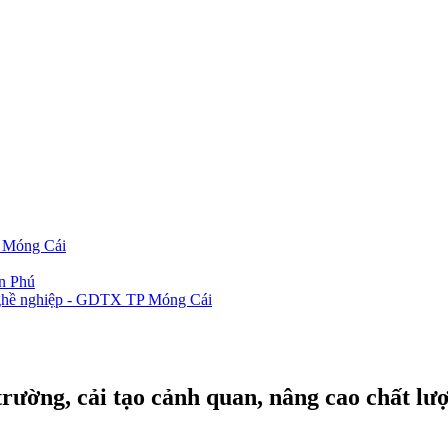
P Móng Cái
ần Phú
 nghề nghiệp - GDTX TP Móng Cái
rường, cải tạo cảnh quan, nâng cao chất lư