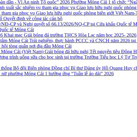
Phường Móng Cái 1 tổ chức “Ngày
 tham gia phục vụ Giao lưu hữu nghị quốc phòng biên giới Việt Nam-
ố Quyết định về công tác cán bộ
Quốc tế Móng Cái
Khai mạc Giải bóng đá trường THCS Hòa Lạc năm học 2025- 2026
Trải nghiệm, thực hành PCCC và CNCH năm 2026 tại
 hội tòng quân nơi địa đầu Móng Cái
Giải bóng đá hữu nghị Tết nguyên tiêu Đông 
Trường Tiểu học Lý Tự Trọ
Đồng chí Bí thư Đảng ủy Hồ Quang Huy ch
 nữ phường Móng Cái 1 hưởng ứng “Tuần lễ áo dài” 2026