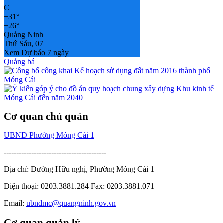
C
+
31°
+
26°
Quảng Ninh
Thứ Sáu, 07
Xem Dự báo 7 ngày
Quảng bá
Cơ quan chủ quản
UBND Phường Móng Cái 1
-----------------------------------------
Địa chỉ: Đường Hữu nghị, Phường Móng Cái 1
Điện thoại: 0203.3881.284 Fax: 0203.3881.071
Email:
ubndmc@quangninh.gov.vn
Cơ quan quản lý