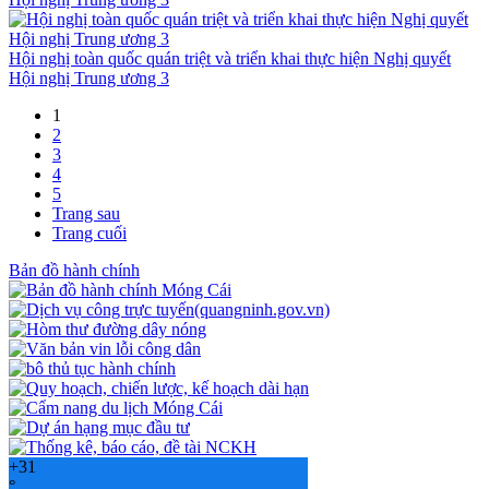
Hội nghị toàn quốc quán triệt và triển khai thực hiện Nghị quyết
Hội nghị Trung ương 3
1
2
3
4
5
Trang sau
Trang cuối
Bản đồ hành chính
+
31
°