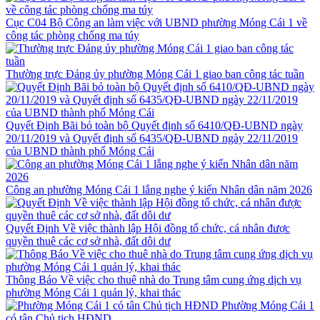
Cục C04 Bộ Công an làm việc với UBND phường Móng Cái 1 về
công tác phòng chống ma túy
Thường trực Đảng ủy phường Móng Cái 1 giao ban công tác tuần
Quyết Định Bãi bỏ toàn bộ Quyết định số 6410/QĐ-UBND ngày
20/11/2019 và Quyết định số 6435/QĐ-UBND ngày 22/11/2019
của UBND thành phố Móng Cái
Công an phường Móng Cái 1 lắng nghe ý kiến Nhân dân năm 2026
Quyết Định Về việc thành lập Hội đồng tổ chức, cá nhân được
quyền thuê các cơ sở nhà, đất dôi dư
Thông Báo Về việc cho thuê nhà do Trung tâm cung ứng dịch vụ
phường Móng Cái 1 quản lý, khai thác
Phường Móng Cái 1
có tân Chủ tịch HĐND