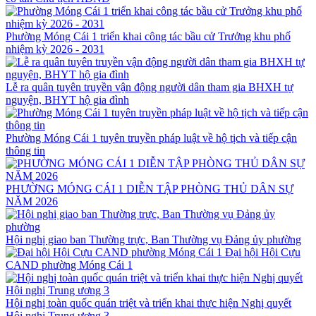
Phường Móng Cái 1 triển khai công tác bầu cử Trưởng khu phố
nhiệm kỳ 2026 - 2031
Lễ ra quân tuyên truyền vận động người dân tham gia BHXH tự
nguyện, BHYT hộ gia đình
Phường Móng Cái 1 tuyên truyền pháp luật về hộ tịch và tiếp cận
thông tin
PHƯỜNG MÓNG CÁI 1 DIỄN TẬP PHÒNG THỦ DÂN SỰ
NĂM 2026
Hội nghị giao ban Thường trực, Ban Thường vụ Đảng ủy phường
Đại hội Hội Cựu
CAND phường Móng Cái 1
Hội nghị toàn quốc quán triệt và triển khai thực hiện Nghị quyết
Hội nghị Trung ương 3