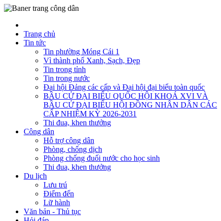
Trang chủ
Tin tức
Tin phường Móng Cái 1
Vì thành phố Xanh, Sạch, Đẹp
Tin trong tỉnh
Tin trong nước
Đại hội Đảng các cấp và Đại hội đại biểu toàn quốc
BẦU CỬ ĐẠI BIỂU QUỐC HỘI KHOÁ XVI VÀ
BẦU CỬ ĐẠI BIỂU HỘI ĐỒNG NHÂN DÂN CÁC
CẤP NHIỆM KỲ 2026-2031
Thi đua, khen thưởng
Công dân
Hỗ trợ công dân
Phòng, chống dịch
Phòng chống đuối nước cho học sinh
Thi đua, khen thưởng
Du lịch
Lưu trú
Điểm đến
Lữ hành
Văn bản - Thủ tục
Hỏi đáp