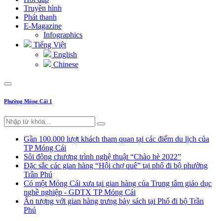
Truyền hình
Phát thanh
E-Magazine
Infographics
Tiếng Việt
English
Chinese
Phường Móng Cái 1
Gần 100.000 lượt khách tham quan tại các điểm du lịch của
TP Móng Cái
Sôi động chương trình nghệ thuật “Chào hè 2022”
Đặc sắc các gian hàng “Hội chợ quê” tại phố đi bộ phường
Trần Phú
Có một Móng Cái xưa tại gian hàng của Trung tâm giáo dục
nghề nghiệp - GDTX TP Móng Cái
Ấn tượng với gian hàng trưng bày sách tại Phố đi bộ Trần
Phú