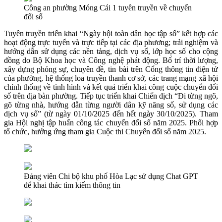
Công an phường Móng Cái 1 tuyên truyền về chuyển
đổi số
Tuyên truyền triển khai “Ngày hội toàn dân học tập số” kết hợp các
hoạt động trực tuyến và trực tiếp tại các địa phương; trải nghiệm và
hướng dẫn sử dụng các nền tảng, dịch vụ số, lớp học số cho cộng
đồng do Bộ Khoa học và Công nghệ phát động. Bố trí thời lượng,
xây dựng phóng sự, chuyên đề, tin bài trên Cổng thông tin điện tử
của phường, hệ thống loa truyền thanh cơ sở, các trang mạng xã hội
chính thống về tình hình và kết quả triển khai công cuộc chuyển đổi
số trên địa bàn phường. Tiếp tục triển khai Chiến dịch “Đi từng ngõ,
gõ từng nhà, hướng dẫn từng người dân kỹ năng số, sử dụng các
dịch vụ số” (từ ngày 01/10/2025 đến hết ngày 30/10/2025). Tham
gia Hội nghị tập huấn công tác chuyển đổi số năm 2025. Phối hợp
tổ chức, hưởng ứng tham gia Cuộc thi Chuyển đổi số năm 2025.
Đảng viên Chi bộ khu phố Hòa Lạc sử dụng Chat GPT
để khai thác tìm kiếm thông tin