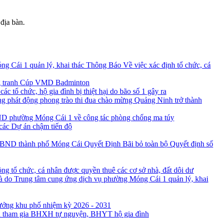
địa bàn.
Thông Báo Về việc xác định tổ chức, cá
ộng tranh Cúp VMD Badminton
c tổ chức, hộ gia đình bị thiệt hại do bão số 1 gây ra
 phát động phong trào thi đua chào mừng Quảng Ninh trở thành
D phường Móng Cái 1 về công tác phòng chống ma túy
các Dự án chậm tiến độ
Quyết Định Bãi bỏ toàn bộ Quyết định số
ng tổ chức, cá nhân được quyền thuê các cơ sở nhà, đất dôi dư
à do Trung tâm cung ứng dịch vụ phường Móng Cái 1 quản lý, khai
rưởng khu phố nhiệm kỳ 2026 - 2031
ân tham gia BHXH tự nguyện, BHYT hộ gia đình