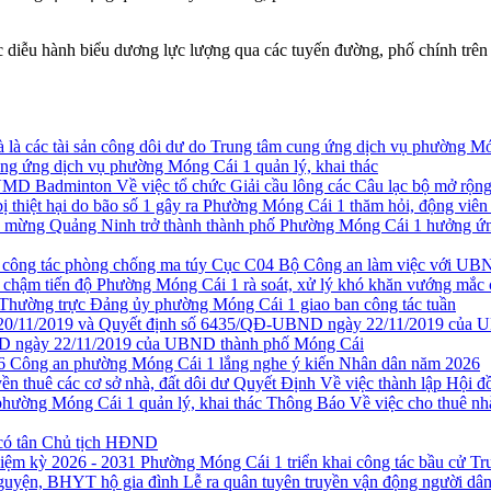
diễu hành biểu dương lực lượng qua các tuyến đường, phố chính trên 
ung ứng dịch vụ phường Móng Cái 1 quản lý, khai thác
Về việc tổ chức Giải cầu lông các Câu lạc bộ mở r
Phường Móng Cái 1 thăm hỏi, động viên cá
Phường Móng Cái 1 hưởng ứng
Cục C04 Bộ Công an làm việc với UBN
Phường Móng Cái 1 rà soát, xử lý khó khăn vướng mắc 
Thường trực Đảng ủy phường Móng Cái 1 giao ban công tác tuần
 ngày 22/11/2019 của UBND thành phố Móng Cái
Công an phường Móng Cái 1 lắng nghe ý kiến Nhân dân năm 2026
Quyết Định Về việc thành lập Hội đồ
Thông Báo Về việc cho thuê nh
có tân Chủ tịch HĐND
Phường Móng Cái 1 triển khai công tác bầu cử T
Lễ ra quân tuyên truyền vận động người d