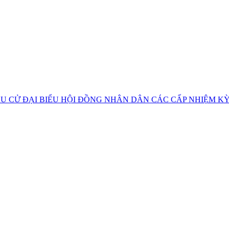
U CỬ ĐẠI BIỂU HỘI ĐỒNG NHÂN DÂN CÁC CẤP NHIỆM KỲ 