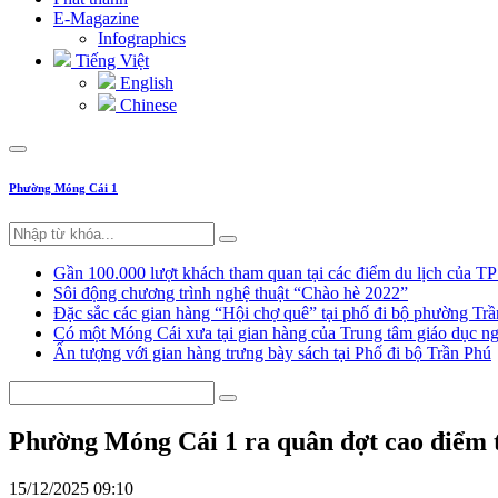
E-Magazine
Infographics
Tiếng Việt
English
Chinese
Phường Móng Cái 1
Gần 100.000 lượt khách tham quan tại các điểm du lịch của T
Sôi động chương trình nghệ thuật “Chào hè 2022”
Đặc sắc các gian hàng “Hội chợ quê” tại phố đi bộ phường Tr
Có một Móng Cái xưa tại gian hàng của Trung tâm giáo dục
Ấn tượng với gian hàng trưng bày sách tại Phố đi bộ Trần Phú
Phường Móng Cái 1 ra quân đợt cao điểm tấ
15/12/2025 09:10