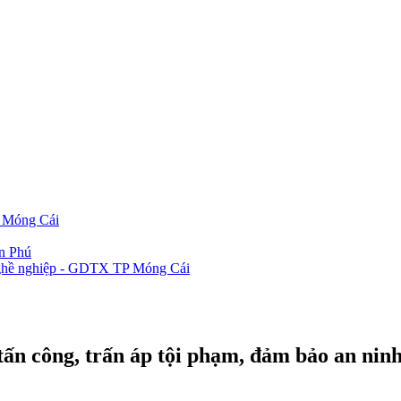
P Móng Cái
ần Phú
 nghề nghiệp - GDTX TP Móng Cái
n công, trấn áp tội phạm, đảm bảo an ninh,