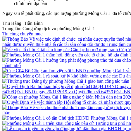
chính trên địa bàn
Ngay sau lễ phát động, các lực lượng phường Móng Cái 1 đã tổ chức 
Thu Hằng- Trần Bình
Trung tâm Cung ứng dịch vụ phường Móng Cái 1
Tin cùng chuyên mục
nhân được quyền thuê nhà là các tài sản công dôi dư do Trung tâm c
thành phố
6410/QĐ-UBND ngày 20/11/2019 và Quyết định số 6435/QĐ-UBND
thác
Phường Móng Cái 1 