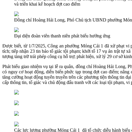
và triển khai kế hoạch đợt cao điểm
Đồng chí Hoàng Hải Long, Phó Chủ tịch UBND phường Móng 
Đại diện đoàn viên thanh niên phát biểu hưởng ứng
Được biết, từ 1/7/2025, Công an phường Móng Cái 1 đã xử phạt vi ph
tích; tiếp nhận 23 tin báo tố giác tội phạm; khởi tố 17 vụ án trật tự 
tượng tàng trữ trái phép công cụ hỗ trợ; phát hiện, xử lý 29 cơ sở 
Phát biểu giao nhiệm vụ tại lễ ra quân, đồng chí Hoàng Hải Long, 
có nguy cơ hoạt động, diễn biến phức tạp trong đợt cao điểm; nâng c
tăng cường hoạt động tuyên truyền trên các phương tiện thông tin đại
cấp thông tin, tố giác và chủ động đấu tranh với các loại tội phạm, vi 
Các lực lượng phường Móng Cái 1 đã tổ chức diễu hành biểu 