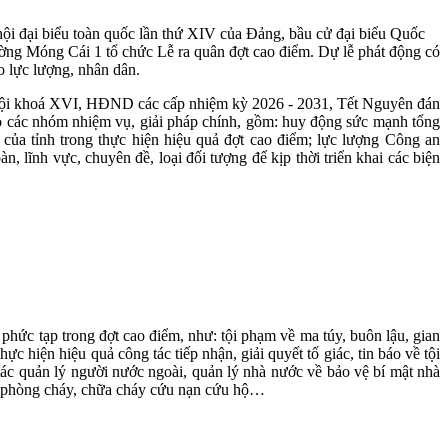
 hội đại biểu toàn quốc lần thứ XIV của Đảng, bầu cử đại biểu Quốc
ng Móng Cái 1 tổ chức Lễ ra quân đợt cao điểm. Dự lễ phát động có
 lực lượng, nhân dân.
ốc hội khoá XVI, HĐND các cấp nhiệm kỳ 2026 - 2031, Tết Nguyên đán
ào các nhóm nhiệm vụ, giải pháp chính, gồm: huy động sức mạnh tổng
 của tỉnh trong thực hiện hiệu quả đợt cao điểm; lực lượng Công an
n, lĩnh vực, chuyên đề, loại đối tượng để kịp thời triển khai các biện
 phức tạp trong đợt cao điểm, như: tội phạm về ma túy, buôn lậu, gian
 hiện hiệu quả công tác tiếp nhận, giải quyết tố giác, tin báo về tội
 tác quản lý người nước ngoài, quản lý nhà nước về bảo vệ bí mật nhà
ng, phòng cháy, chữa cháy cứu nạn cứu hộ…