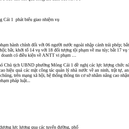
Cái 1 phát biểu giao nhiệm vụ
ạm hành chính đối với 06 người nước ngoài nhập cảnh trái phép; bắt 
xã hội; bắt, khởi tố 14 vụ với 18 đối tượng tội phạm về ma túy; bắt 17 v
kinh doanh có điều kiện về ANTT vi phạm …
Phó Chủ tịch UBND phường Móng Cái 1 đề nghị các lực lượng chức năng 
ao hiệu quả các mặt công tác quản lý nhà nước về an ninh, trật tự, an 
 chúng, trên mạng xã hội, hệ thống thông tin cơ sở nhằm nâng cao nhận
phạm pháp luật...
dương lực lượng qua các tuyến đường, phố