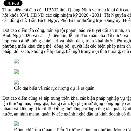
Thực hiện chỉ đạo của UBND tỉnh Quảng Ninh về triển khai đợt cao đi
hội khóa XVI, HĐND các cấp nhiệm kỳ 2026 - 2031, Tết Nguyên đán 
các đồng chí: Trần Bích Ngọc, Phó Bí thư thường trực Đảng ủy; H
Đợt cao điểm tấn công, trấn áp tội phạm, bảo vệ tuyệt đối an ninh
Bính Ngọ 2026 và các sự kiện lớn, lễ hội đầu xuân của đất nước và
hợp của cả hệ thống chính trị và nhân dân, triển khai thực hiện n
phường triển khai tổng thể, đồng bộ, quyết liệt các biện pháp nắm chắ
pháp, đối sách, không để bị động, bất ngờ trong mọi tình huống; chủ đ
Các đại biểu và các lực lượng dự lễ ra quân
Đợt cao điểm cũng sẽ tập trung triển khai các biện pháp nghiệp vụ tậ
lận thương mại, hàng giả, hàng cấm, tội phạm sử dụng công nghệ cao, 
phạm và kiến nghị khởi tố. Đồng thời tăng cường công tác quản lý nh
nước, an ninh mạng, quản lý các ngành nghề đầu tư kinh doanh có điề
Đồng chí Trần Quang Tiến, Trưởng Công an phường Móng Cái