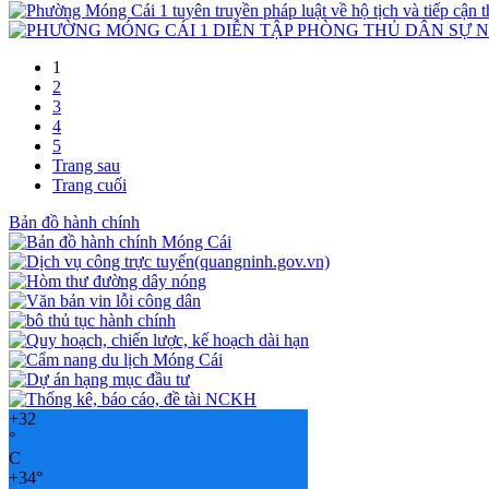
1
2
3
4
5
Trang sau
Trang cuối
Bản đồ hành chính
+
32
°
C
+
34°