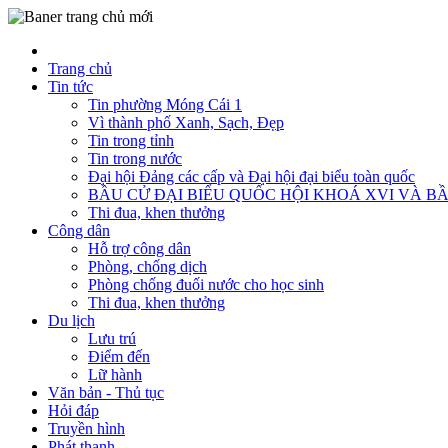
Trang chủ
Tin tức
Tin phường Móng Cái 1
Vì thành phố Xanh, Sạch, Đẹp
Tin trong tỉnh
Tin trong nước
Đại hội Đảng các cấp và Đại hội đại biểu toàn quốc
BẦU CỬ ĐẠI BIỂU QUỐC HỘI KHOÁ XVI VÀ BẦ
Thi đua, khen thưởng
Công dân
Hỗ trợ công dân
Phòng, chống dịch
Phòng chống đuối nước cho học sinh
Thi đua, khen thưởng
Du lịch
Lưu trú
Điểm đến
Lữ hành
Văn bản - Thủ tục
Hỏi đáp
Truyền hình
Phát thanh