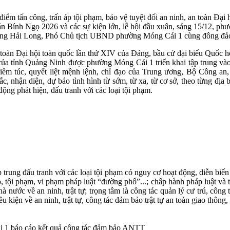
ểm tấn công, trấn áp tội phạm, bảo vệ tuyệt đối an ninh, an toàn Đại
Bính Ngọ 2026 và các sự kiện lớn, lễ hội đầu xuân, sáng 15/12, phườ
oàng Hải Long, Phó Chủ tịch UBND phường Móng Cái 1 cùng đông đảo
, an toàn Đại hội toàn quốc lần thứ XIV của Đảng, bầu cử đại biểu Qu
 của tỉnh Quảng Ninh được phường Móng Cái 1 triển khai tập trung v
ghiêm túc, quyết liệt mệnh lệnh, chỉ đạo của Trung ương, Bộ Công an,
c, nhận diện, dự báo tình hình từ sớm, từ xa, từ cơ sở, theo từng địa bà
ộng phát hiện, đấu tranh với các loại tội phạm.
p trung đấu tranh với các loại tội phạm có nguy cơ hoạt động, diễn biến
tội phạm, vi phạm pháp luật “đường phố”...; chấp hành pháp luật và thực
à nước về an ninh, trật tự; trọng tâm là công tác quản lý cư trú, công
u kiện về an ninh, trật tự, công tác đảm bảo trật tự an toàn giao thô
 1 báo cáo kết quả công tác đảm bảo ANTT