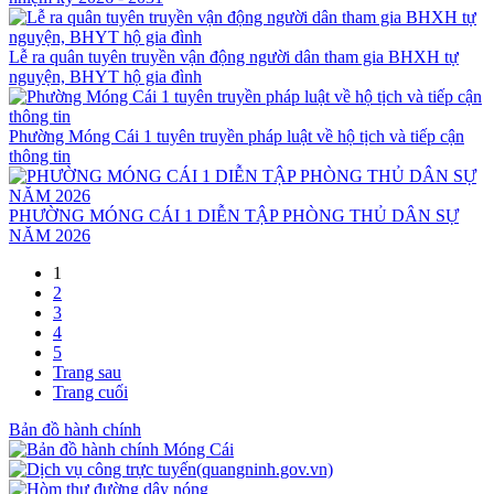
Lễ ra quân tuyên truyền vận động người dân tham gia BHXH tự
nguyện, BHYT hộ gia đình
Phường Móng Cái 1 tuyên truyền pháp luật về hộ tịch và tiếp cận
thông tin
PHƯỜNG MÓNG CÁI 1 DIỄN TẬP PHÒNG THỦ DÂN SỰ
NĂM 2026
1
2
3
4
5
Trang sau
Trang cuối
Bản đồ hành chính