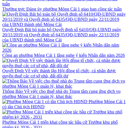
Thường trực Đảng ủy phường Móng Cái 1 giao ban công tác tuần
Quyết Định Bãi bỏ toàn bộ Quyết định số 6410/QĐ-UBND ngày
20/11/2019 và Quyết định số 6435/QĐ-UBND ngày 22/11/2019
của UBND thành phố Móng Cái
Công an phường Móng Cái 1 lắng nghe ý kiến Nhân dân năm 2026
Quyết Định Về việc thành lập Hội đồng tổ chức, cá nhân được
quyền thuê các cơ sở nhà, đất dôi dư
Thông Báo Về việc cho thuê nhà do Trung tâm cung ứng dịch vụ
phường Móng Cái 1 quản lý, khai thác
Phường Móng Cái 1
có tân Chủ tịch HĐND
Phường Móng Cái 1 triển khai công tác bầu cử Trưởng khu phố
nhiệm kỳ 2026 - 2031