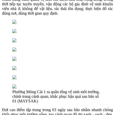
thời tiếp tục tuyên truyền, vận động các hộ gia đình vệ sinh khuôn
viên nhà ở, không để vật liệu, rác thải tồn đọng; thực hiện đổ rác
đúng nơi, đúng thời gian quy định.
Phường Móng Cái 1 ra quân tổng vệ sinh môi trường,
chỉnh trang cảnh quan, khắc phục hậu quả sau bão số
01 (MAYSAK)
Đợt cao điểm tập trung trong 03 ngày sau bão nhằm nhanh chóng
khôi phục môi trường sống, tạo cảnh quan đô thị xanh - sạch - đẹp,