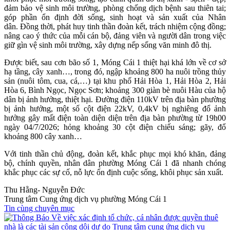
đảm bảo vệ sinh môi trường, phòng chống dịch bệnh sau thiên tai;
góp phần ổn định đời sống, sinh hoạt và sản xuất của Nhân
dân. Đồng thời, phát huy tinh thần đoàn kết, trách nhiệm cộng đồng;
nâng cao ý thức của mỗi cán bộ, đảng viên và người dân trong việc
giữ gìn vệ sinh môi trường, xây dựng nếp sống văn minh đô thị.
Được biết, sau cơn bão số 1, Móng Cái 1 thiệt hại khá lớn về cơ sở
hạ tầng, cây xanh…, trong đó, ngập khoảng 800 ha nuôi trồng thủy
sản (nuôi tôm, cua, cá,…) tại khu phố Hải Hòa 1, Hải Hòa 2, Hải
Hòa 6, Bình Ngọc, Ngọc Sơn; khoảng 300 giàn bè nuôi Hàu của hộ
dân bị ảnh hưởng, thiệt hại. Đường điện 110kV trên địa bàn phường
bị ảnh hưởng, một số cột điện 22kV, 0,4kV bị nghiêng đổ ảnh
hưởng gây mất điện toàn diện diện trên địa bàn phường từ 19h00
ngày 04/7/2026; hỏng khoảng 30 cột điện chiếu sáng; gãy, đổ
khoảng 800 cây xanh…
Với tinh thần chủ động, đoàn kết, khắc phục mọi khó khăn, đảng
bộ, chính quyền, nhân dân phường Móng Cái 1 đã nhanh chóng
khắc phục các sự cố, nỗ lực ổn định cuộc sống, khôi phục sản xuất.
Thu Hằng- Nguyễn Đức
Trung tâm Cung ứng dịch vụ phường Móng Cái 1
Tin cùng chuyên mục