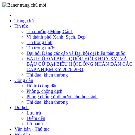
Trang chủ
Tin tức
Tin phường Móng Cái 1
Vì thành phố Xanh, Sạch, Đẹp
Tin trong tỉnh
Tin trong nước
Đại hội Đảng các cấp và Đại hội đại biểu toàn quốc
BẦU CỬ ĐẠI BIỂU QUỐC HỘI KHOÁ XVI VÀ
BẦU CỬ ĐẠI BIỂU HỘI ĐỒNG NHÂN DÂN CÁC
CẤP NHIỆM KỲ 2026-2031
Thi đua, khen thưởng
Công dân
Hỗ trợ công dân
Phòng, chống dịch
Phòng chống đuối nước cho học sinh
Thi đua, khen thưởng
Du lịch
Lưu trú
Điểm đến
Lữ hành
Văn bản - Thủ tục
Hỏi đáp