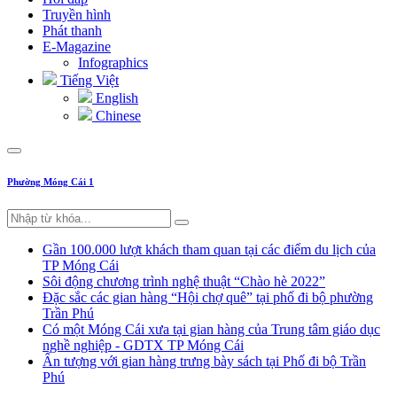
Truyền hình
Phát thanh
E-Magazine
Infographics
Tiếng Việt
English
Chinese
Phường Móng Cái 1
Gần 100.000 lượt khách tham quan tại các điểm du lịch của
TP Móng Cái
Sôi động chương trình nghệ thuật “Chào hè 2022”
Đặc sắc các gian hàng “Hội chợ quê” tại phố đi bộ phường
Trần Phú
Có một Móng Cái xưa tại gian hàng của Trung tâm giáo dục
nghề nghiệp - GDTX TP Móng Cái
Ấn tượng với gian hàng trưng bày sách tại Phố đi bộ Trần
Phú