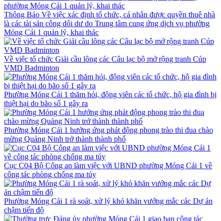
Thông Báo Về việc xác định tổ chức, cá nhân được quyền thuê nhà
là các tài sản công dôi dư do Trung tâm cung ứng dịch vụ phường
Móng Cái 1 quản lý, khai thác
Về việc tổ chức Giải cầu lông các Câu lạc bộ mở rộng tranh Cúp
VMD Badminton
Phường Móng Cái 1 thăm hỏi, động viên các tổ chức, hộ gia đình bị
thiệt hại do bão số 1 gây ra
Phường Móng Cái 1 hưởng ứng phát động phong trào thi đua chào
mừng Quảng Ninh trở thành thành phố
Cục C04 Bộ Công an làm việc với UBND phường Móng Cái 1 về
công tác phòng chống ma túy
Phường Móng Cái 1 rà soát, xử lý khó khăn vướng mắc các Dự án
chậm tiến độ