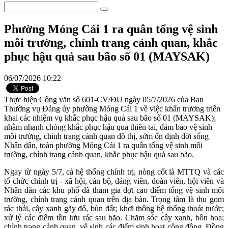
Phường Móng Cái 1 ra quân tổng vệ sinh
môi trường, chỉnh trang cảnh quan, khắc
phục hậu quả sau bão số 01 (MAYSAK)
06/07/2026 10:22
Thực hiện Công văn số 601-CV/ĐU ngày 05/7/2026 của Ban
Thường vụ Đảng ủy phường Móng Cái 1 về việc khẩn trương triển
khai các nhiệm vụ khắc phục hậu quả sau bão số 01 (MAYSAK);
nhằm nhanh chóng khắc phục hậu quả thiên tai, đảm bảo vệ sinh
môi trường, chỉnh trang cảnh quan đô thị, sớm ổn định đời sống
Nhân dân, toàn phường Móng Cái 1 ra quân tổng vệ sinh môi
trường, chỉnh trang cảnh quan, khắc phục hậu quả sau bão.
Ngay từ ngày 5/7, cả hệ thống chính trị, nòng cốt là MTTQ và các
tổ chức chính trị - xã hội, cán bộ, đảng viên, đoàn viên, hội viên và
Nhân dân các khu phố đã tham gia đợt cao điểm tổng vệ sinh môi
trường, chỉnh trang cảnh quan trên địa bàn. Trọng tâm là thu gom
rác thải, cây xanh gãy đổ, bùn đất; khơi thông hệ thống thoát nước;
xử lý các điểm tồn lưu rác sau bão. Chăm sóc cây xanh, bồn hoa;
chỉnh trang cảnh quan, vệ sinh các điểm sinh hoạt cộng đồng. Đồng