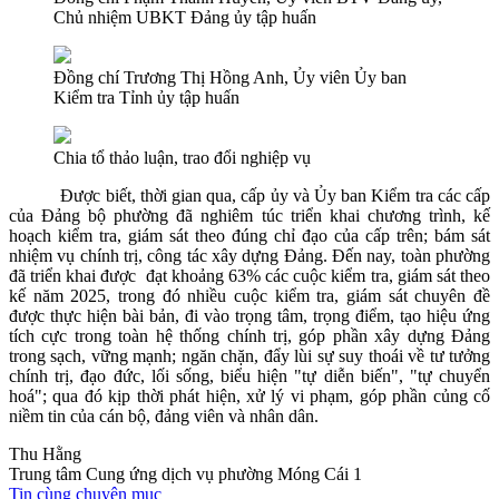
Chủ nhiệm UBKT Đảng ủy tập huấn
Đồng chí Trương Thị Hồng Anh, Ủy viên Ủy ban
Kiểm tra Tỉnh ủy tập huấn
Chia tổ thảo luận, trao đổi nghiệp vụ
Được biết, thời gian qua, cấp ủy và Ủy ban Kiểm tra các cấp
của Đảng bộ phường đã nghiêm túc triển khai chương trình, kế
hoạch kiểm tra, giám sát theo đúng chỉ đạo của cấp trên; bám sát
nhiệm vụ chính trị, công tác xây dựng Đảng. Đến nay, toàn phường
đã triển khai được đạt khoảng 63% các cuộc kiểm tra, giám sát theo
kế năm 2025, trong đó nhiều cuộc kiểm tra, giám sát chuyên đề
được thực hiện bài bản, đi vào trọng tâm, trọng điểm, tạo hiệu ứng
tích cực trong toàn hệ thống chính trị, góp phần xây dựng Đảng
trong sạch, vững mạnh; ngăn chặn, đẩy lùi sự suy thoái về tư tưởng
chính trị, đạo đức, lối sống, biểu hiện "tự diễn biến", "tự chuyển
hoá"; qua đó kịp thời phát hiện, xử lý vi phạm, góp phần củng cố
niềm tin của cán bộ, đảng viên và nhân dân.
Thu Hằng
Trung tâm Cung ứng dịch vụ phường Móng Cái 1
Tin cùng chuyên mục