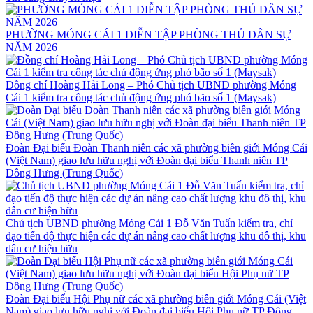
PHƯỜNG MÓNG CÁI 1 DIỄN TẬP PHÒNG THỦ DÂN SỰ
NĂM 2026
Đồng chí Hoàng Hải Long – Phó Chủ tịch UBND phường Móng
Cái 1 kiểm tra công tác chủ động ứng phó bão số 1 (Maysak)
Đoàn Đại biểu Đoàn Thanh niên các xã phường biên giới Móng Cái
(Việt Nam) giao lưu hữu nghị với Đoàn đại biểu Thanh niên TP
Đông Hưng (Trung Quốc)
Chủ tịch UBND phường Móng Cái 1 Đỗ Văn Tuấn kiểm tra, chỉ
đạo tiến độ thực hiện các dự án nâng cao chất lượng khu đô thị, khu
dân cư hiện hữu
Đoàn Đại biểu Hội Phụ nữ các xã phường biên giới Móng Cái (Việt
Nam) giao lưu hữu nghị với Đoàn đại biểu Hội Phụ nữ TP Đông