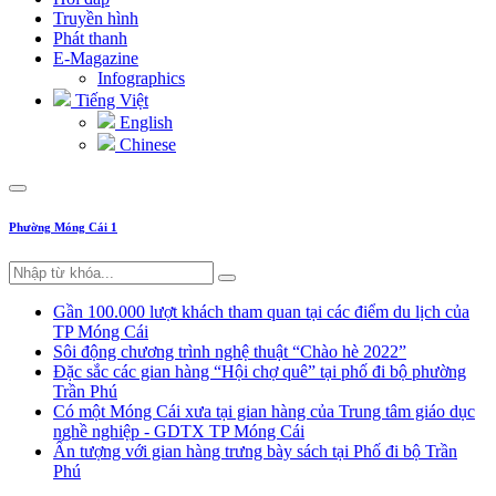
Truyền hình
Phát thanh
E-Magazine
Infographics
Tiếng Việt
English
Chinese
Phường Móng Cái 1
Gần 100.000 lượt khách tham quan tại các điểm du lịch của
TP Móng Cái
Sôi động chương trình nghệ thuật “Chào hè 2022”
Đặc sắc các gian hàng “Hội chợ quê” tại phố đi bộ phường
Trần Phú
Có một Móng Cái xưa tại gian hàng của Trung tâm giáo dục
nghề nghiệp - GDTX TP Móng Cái
Ấn tượng với gian hàng trưng bày sách tại Phố đi bộ Trần
Phú