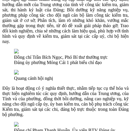
hướng dẫn mới của Trung ương của tỉnh về công tác kiểm tra, giám
sát, thi hành kỷ luật của Đảng; Bồi dưỡng kỹ năng nghiệp vụ,
phương pháp công tác cho đội ngũ cán bộ làm công tác kiểm tra,
giám sát ở cơ sở; Phân tích, làm rõ những khó khăn, vướng mắc
thường gặp trong thực tiễn, từ đó đề xuất giải pháp tháo gỡ; Trao
đổi kinh nghiệm, chia sẻ những cách làm hiệu quả, phù hợp với tình
hình và quy định về kiểm tra, giám sát tại các cấp uỷ, chi bộ hiện
nay.
Đồng chí Trần Bích Ngọc, Phó Bí thư thường trực
Đảng ủy phường Móng Cái 1 phát biểu chỉ đạo
Quang cảnh hội nghị
Đây là hoạt động có ý nghĩa thiết thực, nhằm tiếp tục cụ thể hóa và
thực hiện nghiêm túc các quy định, hướng dẫn của Trung ương, của
Tỉnh và của phường, đồng thời bồi dưỡng, nâng cao nghiệp vụ, kỹ
năng cho đội ngũ cấp ủy, ủy ban kiểm tra, cán bộ phụ trách công tác
Kiểm tra, giám sát tại các chi, đảng bộ trực thuộc trong toàn Đảng
bộ phường.
Đồng chí Phạm Thanh Huyền, Ủy viên BTV Đảng ủy,