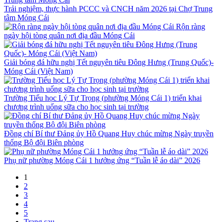
Trải nghiệm, thực hành PCCC và CNCH năm 2026 tại Chợ Trung
tâm Móng Cái
Rộn ràng
ngày hội tòng quân nơi địa đầu Móng Cái
Giải bóng đá hữu nghị Tết nguyên tiêu Đông Hưng (Trung Quốc)-
Móng Cái (Việt Nam)
Trường Tiểu học Lý Tự Trọng (phường Móng Cái 1) triển khai
chương trình uống sữa cho học sinh tại trường
Đồng chí Bí thư Đảng ủy Hồ Quang Huy chúc mừng Ngày truyền
thống Bộ đội Biên phòng
Phụ nữ phường Móng Cái 1 hưởng ứng “Tuần lễ áo dài” 2026
1
2
3
4
5
Trang sau