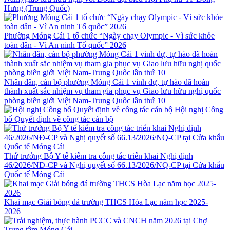
Hưng (Trung Quốc)
Phường Móng Cái 1 tổ chức “Ngày chạy Olympic - Vì sức khỏe
toàn dân - Vì An ninh Tổ quốc” 2026
Nhân dân, cán bộ phường Móng Cái 1 vinh dự, tự hào đã hoàn
thành xuất sắc nhiệm vụ tham gia phục vụ Giao lưu hữu nghị quốc
phòng biên giới Việt Nam-Trung Quốc lần thứ 10
Hội nghị Công
bố Quyết định về công tác cán bộ
Thứ trưởng Bộ Y tế kiểm tra công tác triển khai Nghị định
46/2026/NĐ-CP và Nghị quyết số 66.13/2026/NQ-CP tại Cửa khẩu
Quốc tế Móng Cái
Khai mạc Giải bóng đá trường THCS Hòa Lạc năm học 2025-
2026