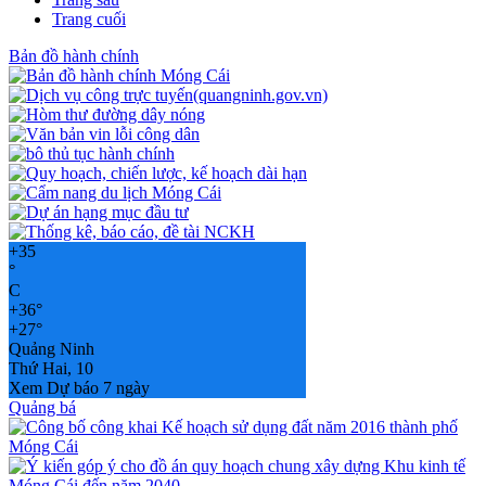
Trang cuối
Bản đồ hành chính
+
35
°
C
+
36°
+
27°
Quảng Ninh
Thứ Hai, 10
Xem Dự báo 7 ngày
Quảng bá