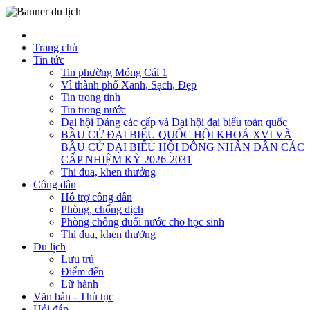
Trang chủ
Tin tức
Tin phường Móng Cái 1
Vì thành phố Xanh, Sạch, Đẹp
Tin trong tỉnh
Tin trong nước
Đại hội Đảng các cấp và Đại hội đại biểu toàn quốc
BẦU CỬ ĐẠI BIỂU QUỐC HỘI KHOÁ XVI VÀ
BẦU CỬ ĐẠI BIỂU HỘI ĐỒNG NHÂN DÂN CÁC
CẤP NHIỆM KỲ 2026-2031
Thi đua, khen thưởng
Công dân
Hỗ trợ công dân
Phòng, chống dịch
Phòng chống đuối nước cho học sinh
Thi đua, khen thưởng
Du lịch
Lưu trú
Điểm đến
Lữ hành
Văn bản - Thủ tục
Hỏi đáp