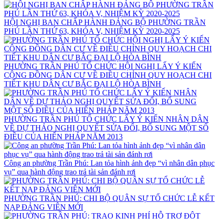
HỘI NGHỊ BAN CHẤP HÀNH ĐẢNG BỘ PHƯỜNG TRẦN
PHÚ LẦN THỨ 63, KHÓA V, NHIỆM KỲ 2020-2025
PHƯỜNG TRẦN PHÚ TỔ CHỨC HỘI NGHỊ LẤY Ý KIẾN
CỘNG ĐỒNG DÂN CƯ VỀ ĐIỀU CHỈNH QUY HOẠCH CHI
TIẾT KHU DÂN CƯ BẮC ĐẠI LỘ HÒA BÌNH
PHƯỜNG TRẦN PHÚ TỔ CHỨC LẤY Ý KIẾN NHÂN DÂN
VỀ DỰ THẢO NGHỊ QUYẾT SỬA ĐỔI, BỔ SUNG MỘT SỐ
ĐIỀU CỦA HIẾN PHÁP NĂM 2013
Công an phường Trần Phú: Lan tỏa hình ảnh đẹp “vì nhân dân phục
vụ” qua hành động trao trả tài sản đánh rơi
PHƯỜNG TRẦN PHÚ: CHI BỘ QUÂN SỰ TỔ CHỨC LỄ KẾT
NẠP ĐẢNG VIÊN MỚI