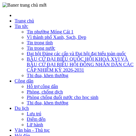
Trang chủ
Tin tức
Tin phường Móng Cái 1
Vì thành phố Xanh, Sạch, Đẹp
Tin trong tỉnh
Tin trong nước
Đại hội Đảng các cấp và Đại hội đại biểu toàn quốc
BẦU CỬ ĐẠI BIỂU QUỐC HỘI KHOÁ XVI VÀ
BẦU CỬ ĐẠI BIỂU HỘI ĐỒNG NHÂN DÂN CÁC
CẤP NHIỆM KỲ 2026-2031
Thi đua, khen thưởng
Công dân
Hỗ trợ công dân
Phòng, chống dịch
Phòng chống đuối nước cho học sinh
Thi đua, khen thưởng
Du lịch
Lưu trú
Điểm đến
Lữ hành
Văn bản - Thủ tục
Hỏi đáp