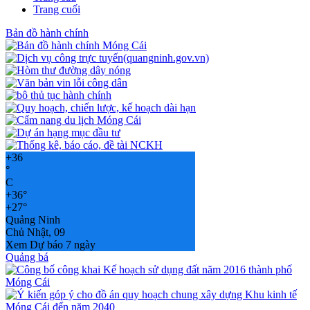
Trang cuối
Bản đồ hành chính
+
36
°
C
+
36°
+
27°
Quảng Ninh
Chủ Nhật, 09
Xem Dự báo 7 ngày
Quảng bá