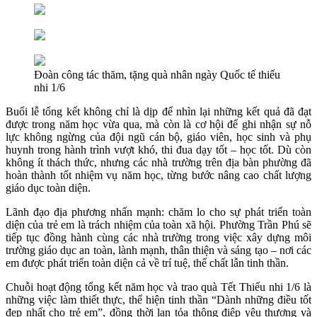
Đoàn công tác thăm, tặng quà nhân ngày Quốc tế thiếu
nhi 1/6
Buổi lễ tổng kết không chỉ là dịp để nhìn lại những kết quả đã đạt
được trong năm học vừa qua, mà còn là cơ hội để ghi nhận sự nỗ
lực không ngừng của đội ngũ cán bộ, giáo viên, học sinh và phụ
huynh trong hành trình vượt khó, thi đua dạy tốt – học tốt. Dù còn
không ít thách thức, nhưng các nhà trường trên địa bàn phường đã
hoàn thành tốt nhiệm vụ năm học, từng bước nâng cao chất lượng
giáo dục toàn diện.
Lãnh đạo địa phương nhấn mạnh: chăm lo cho sự phát triển toàn
diện của trẻ em là trách nhiệm của toàn xã hội. Phường Trần Phú sẽ
tiếp tục đồng hành cùng các nhà trường trong việc xây dựng môi
trường giáo dục an toàn, lành mạnh, thân thiện và sáng tạo – nơi các
em được phát triển toàn diện cả về trí tuệ, thể chất lẫn tinh thần.
Chuỗi hoạt động tổng kết năm học và trao quà Tết Thiếu nhi 1/6 là
những việc làm thiết thực, thể hiện tinh thần “Dành những điều tốt
đẹp nhất cho trẻ em”, đồng thời lan tỏa thông điệp yêu thương và