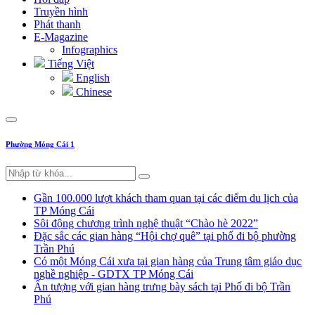
Truyền hình
Phát thanh
E-Magazine
Infographics
Tiếng Việt
English
Chinese
Phường Móng Cái 1
Gần 100.000 lượt khách tham quan tại các điểm du lịch của
TP Móng Cái
Sôi động chương trình nghệ thuật “Chào hè 2022”
Đặc sắc các gian hàng “Hội chợ quê” tại phố đi bộ phường
Trần Phú
Có một Móng Cái xưa tại gian hàng của Trung tâm giáo dục
nghề nghiệp - GDTX TP Móng Cái
Ấn tượng với gian hàng trưng bày sách tại Phố đi bộ Trần
Phú