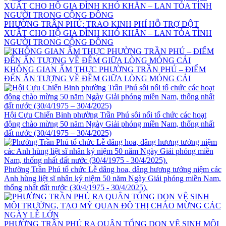
PHƯỜNG TRẦN PHÚ: TRAO KINH PHÍ HỖ TRỢ ĐỘT
XUẤT CHO HỘ GIA ĐÌNH KHÓ KHĂN – LAN TỎA TÌNH
NGƯỜI TRONG CỘNG ĐỒNG
KHÔNG GIAN ẨM THỰC PHƯỜNG TRẦN PHÚ – ĐIỂM
ĐẾN ẤN TƯỢNG VỀ ĐÊM GIỮA LÒNG MÓNG CÁI
Hội Cựu Chiến Binh phường Trần Phú sôi nổi tổ chức các hoạt
động chào mừng 50 năm Ngày Giải phóng miền Nam, thống nhất
đất nước (30/4/1975 – 30/4/2025)
Phường Trần Phú tổ chức Lễ dâng hoa, dâng hương tưởng niệm các
Anh hùng liệt sĩ nhân kỷ niệm 50 năm Ngày Giải phóng miền Nam,
thống nhất đất nước (30/4/1975 - 30/4/2025).
PHƯỜNG TRẦN PHÚ RA QUÂN TỔNG DỌN VỆ SINH MÔI