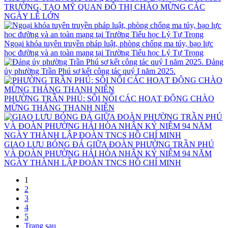
TRƯỜNG, TẠO MỸ QUAN ĐÔ THỊ CHÀO MỪNG CÁC
NGÀY LỄ LỚN
Ngoại khóa tuyên truyền pháp luật, phòng chống ma túy, bạo lực
học đường và an toàn mạng tại Trường Tiểu học Lý Tự Trọng
Đảng
ủy phường Trần Phú sơ kết công tác quý I năm 2025.
PHƯỜNG TRẦN PHÚ: SÔI NỔI CÁC HOẠT ĐỘNG CHÀO
MỪNG THÁNG THANH NIÊN
GIAO LƯU BÓNG ĐÁ GIỮA ĐOÀN PHƯỜNG TRẦN PHÚ
VÀ ĐOÀN PHƯỜNG HẢI HÒA NHÂN KỶ NIỆM 94 NĂM
NGÀY THÀNH LẬP ĐOÀN TNCS HỒ CHÍ MINH
1
2
3
4
5
Trang sau