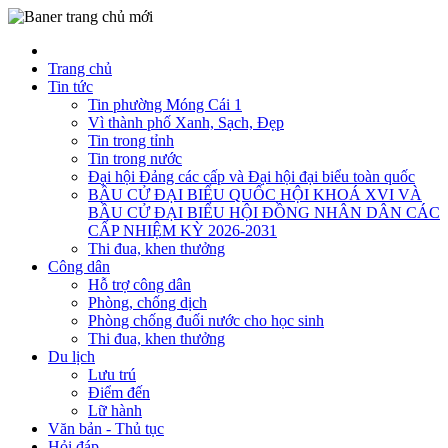
Trang chủ
Tin tức
Tin phường Móng Cái 1
Vì thành phố Xanh, Sạch, Đẹp
Tin trong tỉnh
Tin trong nước
Đại hội Đảng các cấp và Đại hội đại biểu toàn quốc
BẦU CỬ ĐẠI BIỂU QUỐC HỘI KHOÁ XVI VÀ
BẦU CỬ ĐẠI BIỂU HỘI ĐỒNG NHÂN DÂN CÁC
CẤP NHIỆM KỲ 2026-2031
Thi đua, khen thưởng
Công dân
Hỗ trợ công dân
Phòng, chống dịch
Phòng chống đuối nước cho học sinh
Thi đua, khen thưởng
Du lịch
Lưu trú
Điểm đến
Lữ hành
Văn bản - Thủ tục
Hỏi đáp