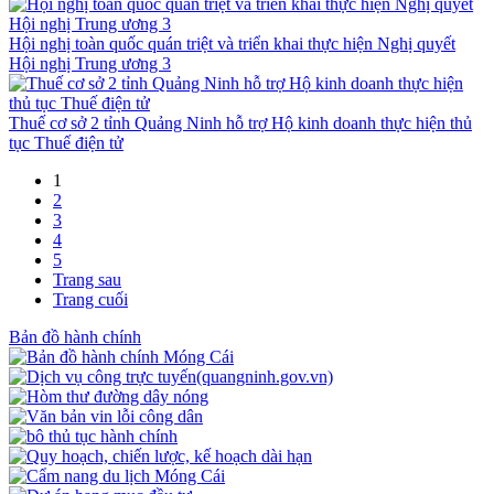
Hội nghị toàn quốc quán triệt và triển khai thực hiện Nghị quyết
Hội nghị Trung ương 3
Thuế cơ sở 2 tỉnh Quảng Ninh hỗ trợ Hộ kinh doanh thực hiện thủ
tục Thuế điện tử
1
2
3
4
5
Trang sau
Trang cuối
Bản đồ hành chính