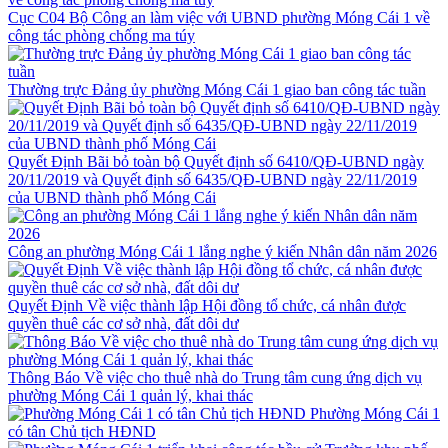
Cục C04 Bộ Công an làm việc với UBND phường Móng Cái 1 về
công tác phòng chống ma túy
Thường trực Đảng ủy phường Móng Cái 1 giao ban công tác tuần
Quyết Định Bãi bỏ toàn bộ Quyết định số 6410/QĐ-UBND ngày
20/11/2019 và Quyết định số 6435/QĐ-UBND ngày 22/11/2019
của UBND thành phố Móng Cái
Công an phường Móng Cái 1 lắng nghe ý kiến Nhân dân năm 2026
Quyết Định Về việc thành lập Hội đồng tổ chức, cá nhân được
quyền thuê các cơ sở nhà, đất dôi dư
Thông Báo Về việc cho thuê nhà do Trung tâm cung ứng dịch vụ
phường Móng Cái 1 quản lý, khai thác
Phường Móng Cái 1
có tân Chủ tịch HĐND