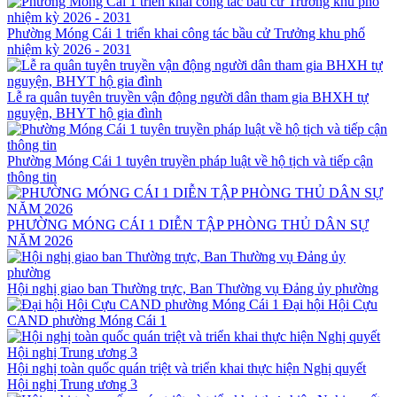
Phường Móng Cái 1 triển khai công tác bầu cử Trưởng khu phố
nhiệm kỳ 2026 - 2031
Lễ ra quân tuyên truyền vận động người dân tham gia BHXH tự
nguyện, BHYT hộ gia đình
Phường Móng Cái 1 tuyên truyền pháp luật về hộ tịch và tiếp cận
thông tin
PHƯỜNG MÓNG CÁI 1 DIỄN TẬP PHÒNG THỦ DÂN SỰ
NĂM 2026
Hội nghị giao ban Thường trực, Ban Thường vụ Đảng ủy phường
Đại hội Hội Cựu
CAND phường Móng Cái 1
Hội nghị toàn quốc quán triệt và triển khai thực hiện Nghị quyết
Hội nghị Trung ương 3