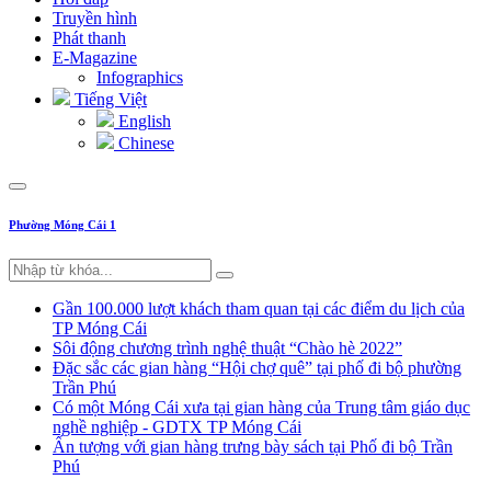
Truyền hình
Phát thanh
E-Magazine
Infographics
Tiếng Việt
English
Chinese
Phường Móng Cái 1
Gần 100.000 lượt khách tham quan tại các điểm du lịch của
TP Móng Cái
Sôi động chương trình nghệ thuật “Chào hè 2022”
Đặc sắc các gian hàng “Hội chợ quê” tại phố đi bộ phường
Trần Phú
Có một Móng Cái xưa tại gian hàng của Trung tâm giáo dục
nghề nghiệp - GDTX TP Móng Cái
Ấn tượng với gian hàng trưng bày sách tại Phố đi bộ Trần
Phú