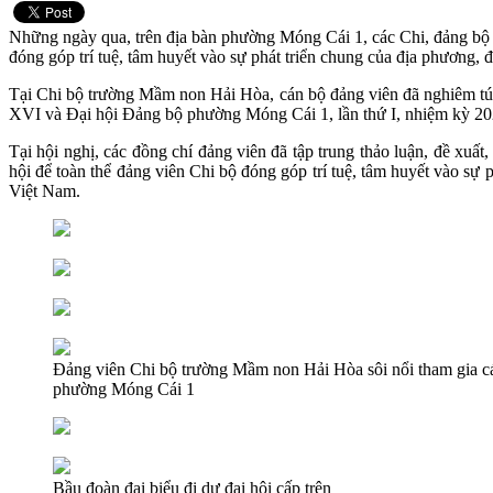
Những ngày qua, trên địa bàn phường Móng Cái 1, các Chi, đảng bộ sô
đóng góp trí tuệ, tâm huyết vào sự phát triển chung của địa phương, đ
Tại Chi bộ trường Mầm non Hải Hòa, cán bộ đảng viên đã nghiêm túc
XVI và Đại hội Đảng bộ phường Móng Cái 1, lần thứ I, nhiệm kỳ 2
Tại hội nghị, các đồng chí đảng viên đã tập trung thảo luận, đề xuấ
hội để toàn thể đảng viên Chi bộ đóng góp trí tuệ, tâm huyết vào 
Việt Nam.
Đảng viên Chi bộ trường Mầm non Hải Hòa sôi nổi tham gia cá
phường Móng Cái 1
Bầu đoàn đại biểu đi dự đại hội cấp trên