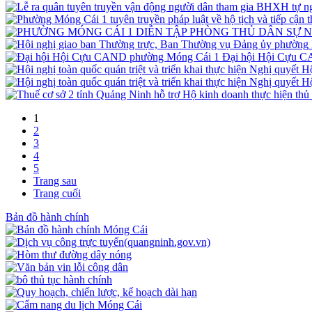
Đại hội Hội Cựu 
1
2
3
4
5
Trang sau
Trang cuối
Bản đồ hành chính