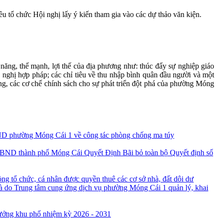
 tổ chức Hội nghị lấy ý kiến tham gia vào các dự thảo văn kiện.
 năng, thế mạnh, lợi thế của địa phương như: thúc đẩy sự nghiệp giáo
n nghị hợp pháp; các chỉ tiêu về thu nhập bình quân đầu người và một
ng, các cơ chế chính sách cho sự phát triển đột phá của phường Móng
D phường Móng Cái 1 về công tác phòng chống ma túy
Quyết Định Bãi bỏ toàn bộ Quyết định số
ng tổ chức, cá nhân được quyền thuê các cơ sở nhà, đất dôi dư
à do Trung tâm cung ứng dịch vụ phường Móng Cái 1 quản lý, khai
rưởng khu phố nhiệm kỳ 2026 - 2031