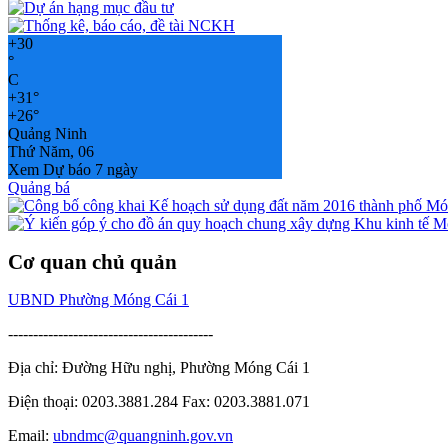
+
30
°
C
+
31°
+
26°
Quảng Ninh
Thứ Năm, 06
Xem Dự báo 7 ngày
Quảng bá
Cơ quan chủ quản
UBND Phường Móng Cái 1
-----------------------------------------
Địa chỉ: Đường Hữu nghị, Phường Móng Cái 1
Điện thoại: 0203.3881.284 Fax: 0203.3881.071
Email:
ubndmc@quangninh.gov.vn