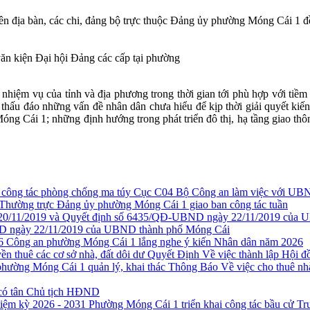
 địa bàn, các chi, đảng bộ trực thuộc Đảng ủy phường Móng Cái 1 đều
văn kiện Đại hội Đảng các cấp tại phường
nhiệm vụ của tỉnh và địa phương trong thời gian tới phù hợp với tiềm
ết thấu đáo những vấn đề nhân dân chưa hiểu để kịp thời giải quyết kiế
óng Cái 1; những định hướng trong phát triển đô thị, hạ tầng giao thô
Cục C04 Bộ Công an làm việc với UBN
Thường trực Đảng ủy phường Móng Cái 1 giao ban công tác tuần
 ngày 22/11/2019 của UBND thành phố Móng Cái
Công an phường Móng Cái 1 lắng nghe ý kiến Nhân dân năm 2026
Quyết Định Về việc thành lập Hội đồ
Thông Báo Về việc cho thuê nh
có tân Chủ tịch HĐND
Phường Móng Cái 1 triển khai công tác bầu cử T