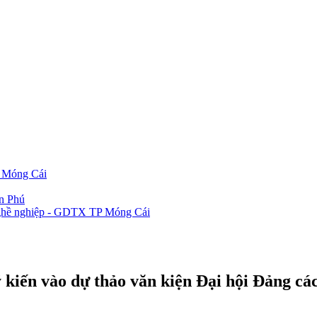
P Móng Cái
ần Phú
 nghề nghiệp - GDTX TP Móng Cái
 ý kiến vào dự thảo văn kiện Đại hội Đảng c