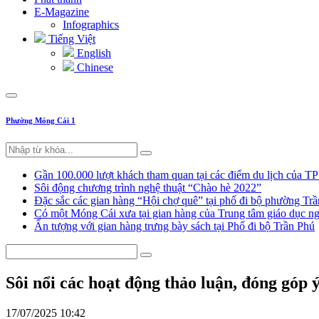
E-Magazine
Infographics
Tiếng Việt
English
Chinese
Phường Móng Cái 1
Gần 100.000 lượt khách tham quan tại các điểm du lịch của T
Sôi động chương trình nghệ thuật “Chào hè 2022”
Đặc sắc các gian hàng “Hội chợ quê” tại phố đi bộ phường Tr
Có một Móng Cái xưa tại gian hàng của Trung tâm giáo dục
Ấn tượng với gian hàng trưng bày sách tại Phố đi bộ Trần Phú
Sôi nổi các hoạt động thảo luận, đóng góp
17/07/2025 10:42