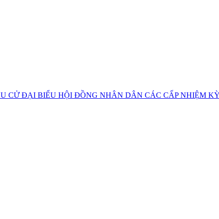
U CỬ ĐẠI BIỂU HỘI ĐỒNG NHÂN DÂN CÁC CẤP NHIỆM KỲ 