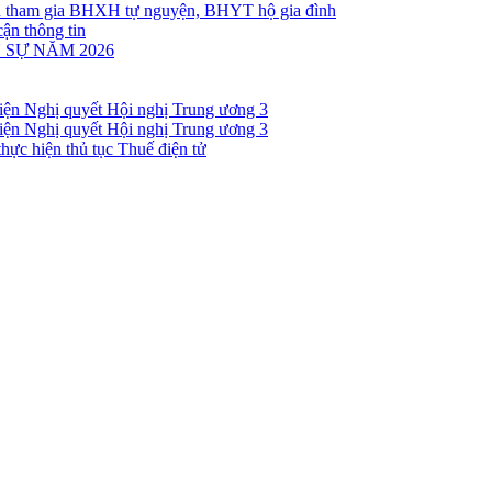
ân tham gia BHXH tự nguyện, BHYT hộ gia đình
cận thông tin
 SỰ NĂM 2026
 hiện Nghị quyết Hội nghị Trung ương 3
 hiện Nghị quyết Hội nghị Trung ương 3
hực hiện thủ tục Thuế điện tử