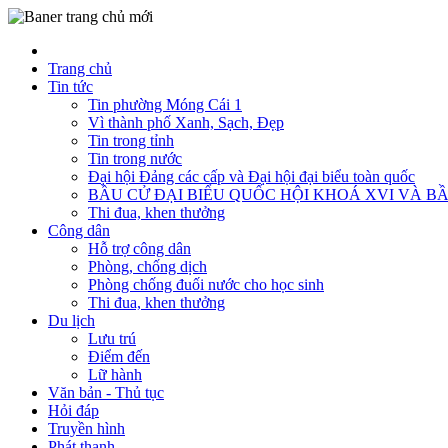
Trang chủ
Tin tức
Tin phường Móng Cái 1
Vì thành phố Xanh, Sạch, Đẹp
Tin trong tỉnh
Tin trong nước
Đại hội Đảng các cấp và Đại hội đại biểu toàn quốc
BẦU CỬ ĐẠI BIỂU QUỐC HỘI KHOÁ XVI VÀ BẦ
Thi đua, khen thưởng
Công dân
Hỗ trợ công dân
Phòng, chống dịch
Phòng chống đuối nước cho học sinh
Thi đua, khen thưởng
Du lịch
Lưu trú
Điểm đến
Lữ hành
Văn bản - Thủ tục
Hỏi đáp
Truyền hình
Phát thanh