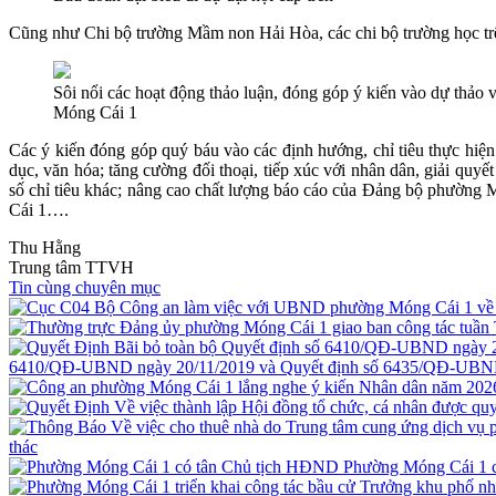
Cũng như Chi bộ trường Mầm non Hải Hòa, các chi bộ trường học trên
Sôi nổi các hoạt động thảo luận, đóng góp ý kiến vào dự thảo 
Móng Cái 1
Các ý kiến đóng góp quý báu vào các định hướng, chỉ tiêu thực hiện 
dục, văn hóa; tăng cường đối thoại, tiếp xúc với nhân dân, giải quy
số chỉ tiêu khác; nâng cao chất lượng báo cáo của Đảng bộ phường M
Cái 1….
Thu Hằng
Trung tâm TTVH
Tin cùng chuyên mục
6410/QĐ-UBND ngày 20/11/2019 và Quyết định số 6435/QĐ-UBND
thác
Phường Móng Cái 1 