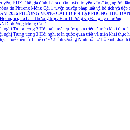
Lễ ra quân tuyên truyền vận động người d
Phường Móng Cái 1 tuyên truyền pháp luật về hộ tịch và tiếp 
PHƯỜNG MÓNG CÁI 1 DIỄN TẬP PHÒNG THỦ DÂN
Hội nghị giao ban Thường trực, Ban Thường vụ Đảng ủy phường
CAND phường Móng Cái 1
Hội nghị toàn quốc quán triệt và triển khai thực
Hội nghị toàn quốc quán triệt và triển khai thực
Thuế cơ sở 2 tỉnh Quảng Ninh hỗ trợ Hộ kinh doanh t