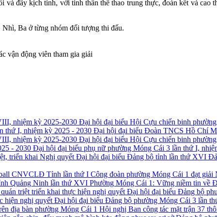
nổi và đầy kịch tính, với tinh thần thể thao trung thực, đoàn kết và c
 Nhì, Ba ở từng nhóm đối tượng thi đấu.
c vận động viên tham gia giải
Đại hội đại biểu Hội Cựu chiến binh phường
Đại hội đại biểu Đoàn TNCS Hồ Chí Mi
Đại hội đại biểu Hội Cựu chiến binh phường
Đại hội đại biểu phụ nữ phường Móng Cái 3 lần thứ I, nhi
Đả
Công đoàn phường Móng Cái 1 đạt giải 
Phường Móng Cái 1: Vững niềm tin về Đạ
 thực hiện nghị quyết Đại hội đại biểu Đảng bộ phường Móng Cái 3 lần t
Hội nghị Ban công tác mặt trận 37 t