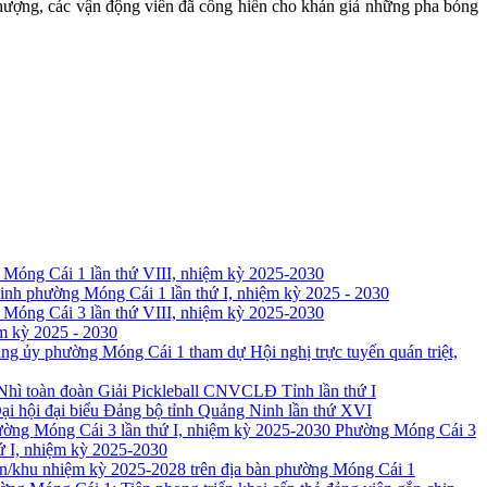
ao thượng, các vận động viên đã cống hiến cho khán giả những pha bóng
 Móng Cái 1 lần thứ VIII, nhiệm kỳ 2025-2030
nh phường Móng Cái 1 lần thứ I, nhiệm kỳ 2025 - 2030
 Móng Cái 3 lần thứ VIII, nhiệm kỳ 2025-2030
ệm kỳ 2025 - 2030
ng ủy phường Móng Cái 1 tham dự Hội nghị trực tuyến quán triệt,
Nhì toàn đoàn Giải Pickleball CNVCLĐ Tỉnh lần thứ I
i hội đại biểu Đảng bộ tỉnh Quảng Ninh lần thứ XVI
Phường Móng Cái 3
hứ I, nhiệm kỳ 2025-2030
hôn/khu nhiệm kỳ 2025-2028 trên địa bàn phường Móng Cái 1