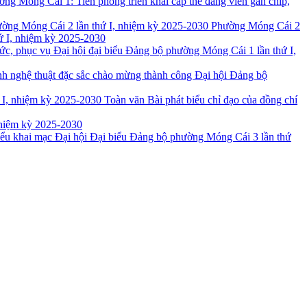
ng Móng Cái 1: Tiên phong triển khai cấp thẻ đảng viên gắn chip,
Phường Móng Cái 2
hứ I, nhiệm kỳ 2025-2030
hức, phục vụ Đại hội đại biểu Đảng bộ phường Móng Cái 1 lần thứ I,
nh nghệ thuật đặc sắc chào mừng thành công Đại hội Đảng bộ
Toàn văn Bài phát biểu chỉ đạo của đồng chí
nhiệm kỳ 2025-2030
iểu khai mạc Đại hội Đại biểu Đảng bộ phường Móng Cái 3 lần thứ