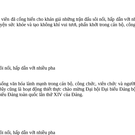
g viên đã cống hiến cho khán giả những trận đấu sôi nổi, hấp dẫn với
n luyện sức khỏe và tạo không khí vui tươi, phấn khởi trong cán bộ, c
i nổi, hấp dẫn với nhiều pha
 sống văn hóa lành mạnh trong cán bộ, công chức, viên chức và ngườ
 Đây cũng là hoạt động thiết thực chào mừng Đại hội Đại biểu Đảng b
 biêu Đảng toàn quôc lân thứ XIV của Đảng.
i nổi, hấp dẫn với nhiều pha