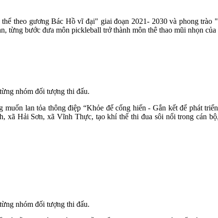
thể theo gương Bác Hồ vĩ đại" giai đoạn 2021- 2030 và phong trào 
 bàn, từng bước đưa môn pickleball trở thành môn thê thao mũi nhọn của
từng nhóm đối tượng thi đấu.
ốn lan tỏa thông điệp “Khỏe để cống hiến - Gắn kết để phát triển”, 
ã Hải Sơn, xã Vĩnh Thực, tạo khí thế thi đua sôi nổi trong cán bộ
từng nhóm đối tượng thi đấu.