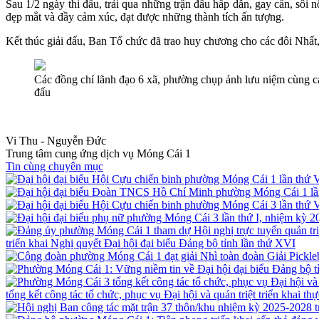
Sau 1/2 ngày thi đấu, trải qua những trận đấu hấp dẫn, gay cấn, sôi 
đẹp mắt và đầy cảm xúc, đạt được những thành tích ấn tượng.
Kết thúc giải đấu, Ban Tổ chức đã trao huy chương cho các đôi Nhất,
Các đồng chí lãnh đạo 6 xã, phường chụp ảnh lưu niệm cùng cá
đấu
Vi Thu - Nguyễn Đức
Trung tâm cung ứng dịch vụ Móng Cái 1
Tin cùng chuyên mục
triển khai Nghị quyết Đại hội đại biểu Đảng bộ tỉnh lần thứ XVI
tổng kết công tác tổ chức, phục vụ Đại hội và quán triệt triển khai