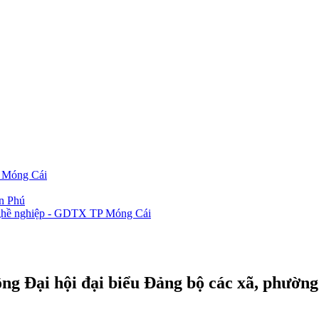
P Móng Cái
ần Phú
 nghề nghiệp - GDTX TP Móng Cái
ng Đại hội đại biểu Đảng bộ các xã, phường 