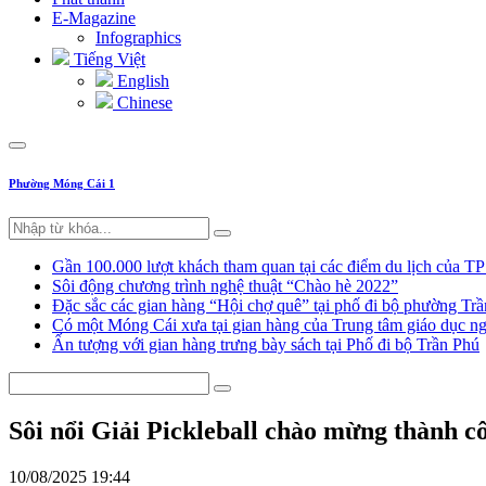
E-Magazine
Infographics
Tiếng Việt
English
Chinese
Phường Móng Cái 1
Gần 100.000 lượt khách tham quan tại các điểm du lịch của T
Sôi động chương trình nghệ thuật “Chào hè 2022”
Đặc sắc các gian hàng “Hội chợ quê” tại phố đi bộ phường Tr
Có một Móng Cái xưa tại gian hàng của Trung tâm giáo dục
Ấn tượng với gian hàng trưng bày sách tại Phố đi bộ Trần Phú
Sôi nổi Giải Pickleball chào mừng thành cô
10/08/2025 19:44