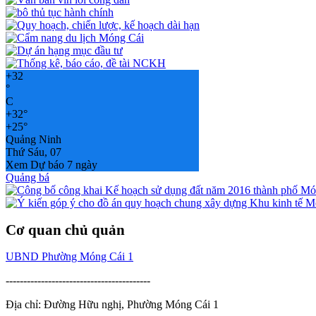
+
32
°
C
+
32°
+
25°
Quảng Ninh
Thứ Sáu, 07
Xem Dự báo 7 ngày
Quảng bá
Cơ quan chủ quản
UBND Phường Móng Cái 1
-----------------------------------------
Địa chỉ: Đường Hữu nghị, Phường Móng Cái 1