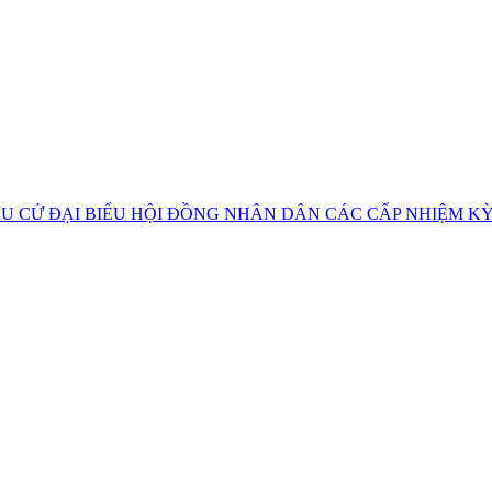
U CỬ ĐẠI BIỂU HỘI ĐỒNG NHÂN DÂN CÁC CẤP NHIỆM KỲ 