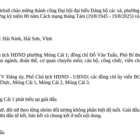
ball chào mừng thành công Đại hội đại biểu Đảng bộ các xã, phường
 mừng kỷ niệm 80 năm Cách mạng tháng Tám (19/8/1945 - 19/8/2025) 
g: Hải Ninh, Hải Sơn, Vĩnh
hủ tịch HĐND phường Móng Cái 1; đồng chí Đỗ Văn Tuấn, Phó Bí th
nh, đoàn thể, cơ quan chuyên môn; cán bộ, công chức, viên chức
 BTV Đảng ủy, Phó Chủ tịch HĐND - UBND; các đồng chí ủy viên BCH;
h Thực, Móng Cái 1, Móng Cái 2, Móng Cái 3.
i 1 phát biểu tại giải đấu
nữ, đôi nữ theo từng nhóm đối tượng không phân biệt độ tuổi. Giải đấu
 thi đấu tứ kết, bán kết và chung kết ở mỗi nội dung.
đấu