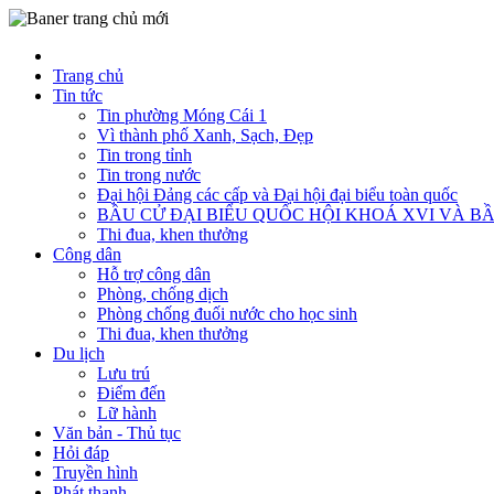
Trang chủ
Tin tức
Tin phường Móng Cái 1
Vì thành phố Xanh, Sạch, Đẹp
Tin trong tỉnh
Tin trong nước
Đại hội Đảng các cấp và Đại hội đại biểu toàn quốc
BẦU CỬ ĐẠI BIỂU QUỐC HỘI KHOÁ XVI VÀ BẦ
Thi đua, khen thưởng
Công dân
Hỗ trợ công dân
Phòng, chống dịch
Phòng chống đuối nước cho học sinh
Thi đua, khen thưởng
Du lịch
Lưu trú
Điểm đến
Lữ hành
Văn bản - Thủ tục
Hỏi đáp
Truyền hình
Phát thanh