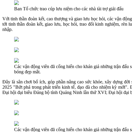
Ban Tổ chức trao cúp lưu niệm cho các nhà tài trợ giải đấu
Với tinh thần đoàn kết, cao thượng và giao lưu học hỏi, các vận độn
tới tinh thần đoàn kết, giao lưu, học hỏi, trao đổi kinh nghiệm, rè
nhập.
Các vận động viên đã cống hiến cho khán giả những trận đấu sô
bóng đẹp mắt.
Đây là sân chơi bổ ích, góp phần nâng cao sức khỏe, xây dựng đời
2025 "Bứt phá trong phát triển kinh tế, đạo đà cho nhiệm kỳ mới".
Đại hội đại biêu Đảng bộ tỉnh Quảng Ninh lần thứ XVI; Đại hội đại
Các vận động viên đã cống hiến cho khán giả những trận đấu sô