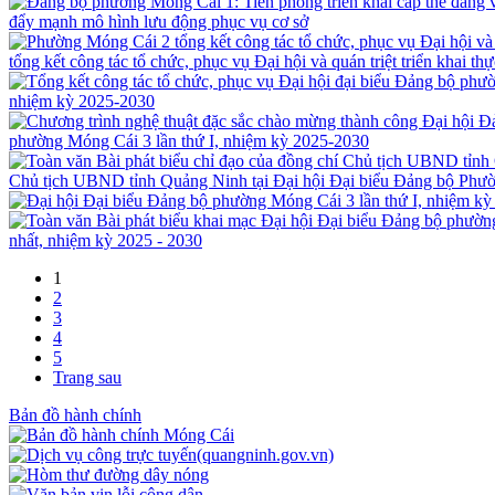
đẩy mạnh mô hình lưu động phục vụ cơ sở
tổng kết công tác tổ chức, phục vụ Đại hội và quán triệt triển khai
nhiệm kỳ 2025-2030
phường Móng Cái 3 lần thứ I, nhiệm kỳ 2025-2030
Chủ tịch UBND tỉnh Quảng Ninh tại Đại hội Đại biểu Đảng bộ Phườ
nhất, nhiệm kỳ 2025 - 2030
1
2
3
4
5
Trang sau
Bản đồ hành chính