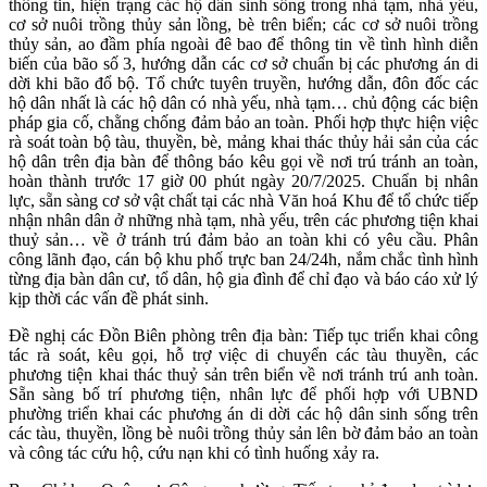
thông tin, hiện trạng các hộ dân sinh sống trong nhà tạm, nhà yếu,
cơ sở nuôi trồng thủy sản lồng, bè trên biển; các cơ sở nuôi trồng
thủy sản, ao đầm phía ngoài đê bao để thông tin về tình hình diễn
biến của bão số 3, hướng dẫn các cơ sở chuẩn bị các phương án di
dời khi bão đổ bộ. Tổ chức tuyên truyền, hướng dẫn, đôn đốc các
hộ dân nhất là các hộ dân có nhà yếu, nhà tạm… chủ động các biện
pháp gia cố, chằng chống đảm bảo an toàn. Phối hợp thực hiện việc
rà soát toàn bộ tàu, thuyền, bè, mảng khai thác thủy hải sản của các
hộ dân trên địa bàn để thông báo kêu gọi về nơi trú tránh an toàn,
hoàn thành trước 17 giờ 00 phút ngày 20/7/2025. Chuẩn bị nhân
lực, sẵn sàng cơ sở vật chất tại các nhà Văn hoá Khu để tổ chức tiếp
nhận nhân dân ở những nhà tạm, nhà yếu, trên các phương tiện khai
thuỷ sản… về ở tránh trú đảm bảo an toàn khi có yêu cầu. Phân
công lãnh đạo, cán bộ khu phố trực ban 24/24h, nắm chắc tình hình
từng địa bàn dân cư, tổ dân, hộ gia đình để chỉ đạo và báo cáo xử lý
kịp thời các vấn đề phát sinh.
Đề nghị các Đồn Biên phòng trên địa bàn: Tiếp tục triển khai công
tác rà soát, kêu gọi, hỗ trợ việc di chuyển các tàu thuyền, các
phương tiện khai thác thuỷ sản trên biển về nơi tránh trú anh toàn.
Sẵn sàng bố trí phương tiện, nhân lực để phối hợp với UBND
phường triển khai các phương án di dời các hộ dân sinh sống trên
các tàu, thuyền, lồng bè nuôi trồng thủy sản lên bờ đảm bảo an toàn
và công tác cứu hộ, cứu nạn khi có tình huống xảy ra.