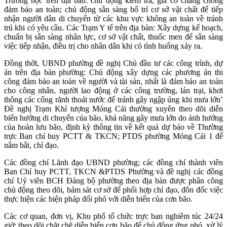
Trường học trên địa bàn: chủ động kiểm tra, gia cố chằng chống
đảm bảo an toàn; chủ động sẵn sàng bố trí cơ sở vật chất để tiếp
nhận người dân di chuyển từ các khu vực không an toàn về tránh
trú khi có yêu cầu. Các Trạm Y tế trên địa bàn: Xây dựng kế hoạch,
chuẩn bị sẵn sàng nhân lực, cơ sở vật chất, thuốc men để sẵn sàng
việc tiếp nhận, điều trị cho nhân dân khi có tình huống xảy ra.
Đồng thời, UBND phường đề nghị Chủ đầu tư các công trình, dự
án trên địa bàn phường: Chủ động xây dựng các phương án thi
công đảm bảo an toàn về người và tài sản, nhất là đảm bảo an toàn
cho công nhân, người lao động ở các công trường, lán trại, khơi
thông các cống rãnh thoát nước để tránh gây ngập úng khi mưa lớn’
Đề nghị Trạm Khí tượng Móng Cái thường xuyên theo dõi diễn
biến hướng di chuyển của bão, khả năng gây mưa lớn do ảnh hưởng
của hoàn lưu bão, định kỳ thông tin về kết quả dự báo về Thường
trực Ban chỉ huy PCTT & TKCN; PTDS phường Móng Cái 1 để
nắm bắt, chỉ đạo.
Các đồng chí Lãnh đạo UBND phường; các đồng chí thành viên
Ban Chỉ huy PCTT, TKCN &PTDS Phường và đề nghị các đồng
chí Uỷ viên BCH Đảng bộ phường theo địa bàn được phân công
chủ động theo dõi, bám sát cơ sở để phối hợp chỉ đạo, đôn đốc việc
thực hiện các biện pháp đối phó với diễn biến của cơn bão.
Các cơ quan, đơn vị, Khu phố tổ chức trực ban nghiêm túc 24/24
giờ; theo dõi chặt chẽ diễn biến cơn bão để chủ động ứng phó, xử lý