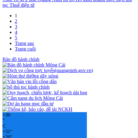
tục Thuế điện tử
1
2
3
4
5
Trang sau
Trang cuối
Bản đồ hành chính
+
30
°
C
+
31°
+
26°