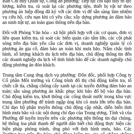
Ban Chỉ huy Quân sự, Công an phường: Tiếp tục chỉ đạo duy trì lực
lượng, kiểm tra, rà soát lại các phương tiện, thiết bị vật tư theo
phương án hiệp đồng đã ký với các đơn vị để sẵn sàng làm nhiệm
vụ cứu hộ, cứu nạn khi có yêu cầu; xây dựng phương án đảm bảo
an ninh trật tự, an toàn giao thông trên địa bàn.
Đối với Phòng Văn hóa - xã hội: phối hợp với các cơ quan, đơn vị
liên quan kiểm tra, rà soát các biển quản cáo tấm lớn, các cột phát
sóng trên địa bàn yêu cầu các đơn vị, doanh nghiệp quản lý có
phương án gia cố, đảm bảo an toàn khi mưa bão. Nắm chắc tình
hình, số lượng khách du lịch trên địa bàn, chủ động thông tin đến
các doanh nghiệp du lịch về tình hình bão để các doanh nghiệp chủ
động phương án đón khách.
Trung tâm Cung ứng dịch vụ phường: Đôn đốc, phối hợp Công ty
Cổ phần Môi trường và Công trình đô thị chủ động kiểm tra, tổ
chức cắt tỉa, chằng chống cây xanh tại các tuyến đường đảm bảo an
toàn; sẵn sàng phương án khắc phục khi bão đổ bộ vào địa bàn.
Chủ động kiểm tra, khơi thông các cống thoát nước trong khu vực
trung tâm phường để tránh ngập úng khi có mưa lớn trên địa bàn.
Chỉ đạo bộ phận truyền thông chủ động cập nhật, diễn biến tình
hình mưa bão và các nội dung chỉ đạo của Trung ương, Tỉnh và của
Phường để tuyên truyền trên các phương tiện thông tin đại chúng,
hệ thống loa phát thanh để người dân biết chủ động thực hiện các
biện pháp phòng tránh, ứng phó với tình hình mưa, bão. Các