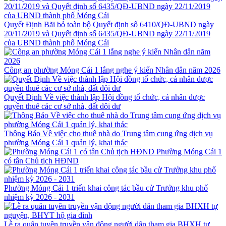
Quyết Định Bãi bỏ toàn bộ Quyết định số 6410/QĐ-UBND ngày
20/11/2019 và Quyết định số 6435/QĐ-UBND ngày 22/11/2019
của UBND thành phố Móng Cái
Công an phường Móng Cái 1 lắng nghe ý kiến Nhân dân năm 2026
Quyết Định Về việc thành lập Hội đồng tổ chức, cá nhân được
quyền thuê các cơ sở nhà, đất dôi dư
Thông Báo Về việc cho thuê nhà do Trung tâm cung ứng dịch vụ
phường Móng Cái 1 quản lý, khai thác
Phường Móng Cái 1
có tân Chủ tịch HĐND
Phường Móng Cái 1 triển khai công tác bầu cử Trưởng khu phố
nhiệm kỳ 2026 - 2031
Lễ ra quân tuyên truyền vận động người dân tham gia BHXH tự