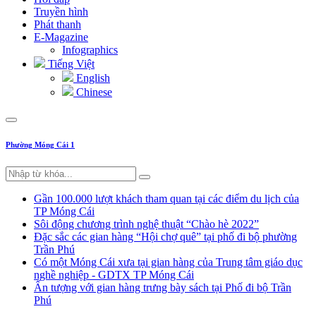
Truyền hình
Phát thanh
E-Magazine
Infographics
Tiếng Việt
English
Chinese
Phường Móng Cái 1
Gần 100.000 lượt khách tham quan tại các điểm du lịch của
TP Móng Cái
Sôi động chương trình nghệ thuật “Chào hè 2022”
Đặc sắc các gian hàng “Hội chợ quê” tại phố đi bộ phường
Trần Phú
Có một Móng Cái xưa tại gian hàng của Trung tâm giáo dục
nghề nghiệp - GDTX TP Móng Cái
Ấn tượng với gian hàng trưng bày sách tại Phố đi bộ Trần
Phú