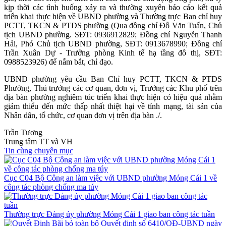
kịp thời các tình huống xảy ra và thường xuyên báo cáo kết quả
triển khai thực hiện về UBND phường và Thường trực Ban chỉ huy
PCTT, TKCN & PTDS phường (Qua đồng chí Đỗ Văn Tuấn, Chủ
tịch UBND phường. SĐT: 0936912829; Đồng chí Nguyễn Thanh
Hải, Phó Chủ tịch UBND phường, SĐT: 0913678990; Đồng chí
Trần Xuân Dự - Trưởng phòng Kinh tế hạ tầng đô thị, SĐT:
0988523926) để nắm bắt, chỉ đạo.
UBND phường yêu cầu Ban Chỉ huy PCTT, TKCN & PTDS
Phường, Thủ trưởng các cơ quan, đơn vị, Trưởng các Khu phố trên
địa bàn phường nghiêm túc triển khai thực hiện có hiệu quả nhằm
giảm thiểu đến mức thấp nhất thiệt hại về tính mạng, tài sản của
Nhân dân, tổ chức, cơ quan đơn vị trên địa bàn ./.
Trần Tương
Trung tâm TT và VH
Tin cùng chuyên mục
Cục C04 Bộ Công an làm việc với UBND phường Móng Cái 1 về
công tác phòng chống ma túy
Thường trực Đảng ủy phường Móng Cái 1 giao ban công tác tuần