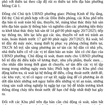
phó với thiên tai theo cấp độ rủi ro thiên tai trên địa bàn phường
Móng Cái 1.
Đồng chí Chủ tịch UBND phường giao: Phòng Kinh tế Hạ tầng,
Đô thị: Chủ trì phối hợp với các Đồn Biên phòng, các Khu phố trên
địa bàn rà soát toàn bộ tàu, thuyền, bè, mảng khai thác thủy hải sản
trên địa bàn quản lý thông báo và nghiêm cấm các phương tiện thủy
ra khơi khai thác thủy hải sản từ 14 giờ 00 phút ngày 20/7/2025; tiếp
tục thông tin, liên lạc kêu gọi các tàu, thuyền về nơi trú tránh an
toàn, hoàn thành trước 17 giờ 00 phút ngày 20/7/2025; Rà soát, bố
trí đầy đủ máy móc, trang thiết bị phục vụ phòng chống thiên tai,
TKCN hỗ trợ; sẵn sàng phương án sơ tán các hộ dân có nhà yếu,
nhà thiếu kiên cố về các vị trí đảm bảo an toàn khi có chỉ đạo của
UBND phường. Chủ động rà soát, tham mưu cho UBND phường
bố trí đầy đủ điều kiện về lương thực, nhu yếu phẩm, thuốc men…
cho nhân dân trong thời gian di chuyển, sơ tán đến các vị trí tập
trung trong những ngày mưa bão; Phối hợp với các Khu phố chủ
động kiểm tra, rà soát lại hệ thống đê điều, cống thoát nước dưới đê,
các khu vực, vị trí có nguy cơ sạt lở, ngập úng để có phương án di
dời dân khỏi những nơi nguy hiểm đến những vị trí an toàn, những
vùng sản xuất nông nghiệp bị ngập lụt cục bộ để khẩn trương khơi
thông dòng chảy tiêu thoát nước để hạn chế thấp nhất thiệt hai gây
ra.
Đối với các Khu phố trên địa bàn cần chủ động rà soát, nắm bắt