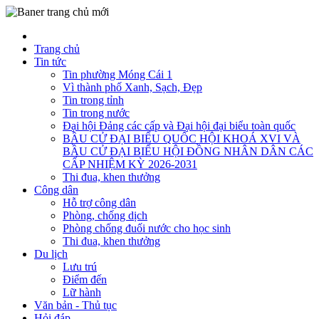
Trang chủ
Tin tức
Tin phường Móng Cái 1
Vì thành phố Xanh, Sạch, Đẹp
Tin trong tỉnh
Tin trong nước
Đại hội Đảng các cấp và Đại hội đại biểu toàn quốc
BẦU CỬ ĐẠI BIỂU QUỐC HỘI KHOÁ XVI VÀ
BẦU CỬ ĐẠI BIỂU HỘI ĐỒNG NHÂN DÂN CÁC
CẤP NHIỆM KỲ 2026-2031
Thi đua, khen thưởng
Công dân
Hỗ trợ công dân
Phòng, chống dịch
Phòng chống đuối nước cho học sinh
Thi đua, khen thưởng
Du lịch
Lưu trú
Điểm đến
Lữ hành
Văn bản - Thủ tục
Hỏi đáp