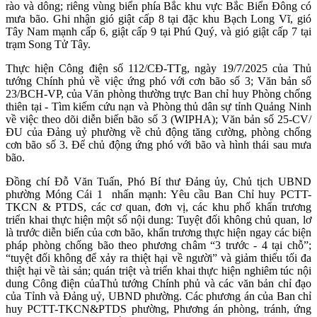
rào và dông; riêng vùng biển phía Bắc khu vực Bắc Biển Đông có
mưa bão. Ghi nhận gió giật cấp 8 tại đặc khu Bạch Long Vĩ, gió
Tây Nam mạnh cấp 6, giật cấp 9 tại Phú Quý, và gió giật cấp 7 tại
trạm Song Tử Tây.
Thực hiện Công điện số 112/CĐ-TTg, ngày 19/7/2025 của Thủ
tướng Chính phủ về việc ứng phó với cơn bão số 3; Văn bản số
23/BCH-VP, của Văn phòng thường trực Ban chỉ huy Phòng chống
thiên tại - Tìm kiếm cứu nạn và Phòng thủ dân sự tỉnh Quảng Ninh
về việc theo dõi diễn biến bão số 3 (WIPHA); Văn bản số 25-CV/
ĐU của Đảng uỷ phường về chủ động tăng cường, phòng chống
cơn bão số 3. Để chủ động ứng phó với bão và hình thái sau mưa
bão.
Đồng chí Đỗ Văn Tuấn, Phó Bí thư Đảng ủy, Chủ tịch UBND
phường Móng Cái 1 nhấn mạnh: Yêu cầu Ban Chỉ huy PCTT-
TKCN & PTDS, các cơ quan, đơn vị, các khu phố khẩn trương
triển khai thực hiện một số nội dung: Tuyệt đối không chủ quan, lơ
là trước diễn biến của cơn bão, khẩn trương thực hiện ngay các biện
pháp phòng chống bão theo phương châm “3 trước - 4 tại chỗ”;
“tuyệt đối không để xảy ra thiệt hại về người” và giảm thiểu tối đa
thiệt hại về tài sản; quán triệt và triển khai thực hiện nghiêm túc nội
dung Công điện củaThủ tướng Chính phủ và các văn bản chỉ đạo
của Tỉnh và Đảng uỷ, UBND phường. Các phương án của Ban chỉ
huy PCTT-TKCN&PTDS phường, Phương án phòng, tránh, ứng