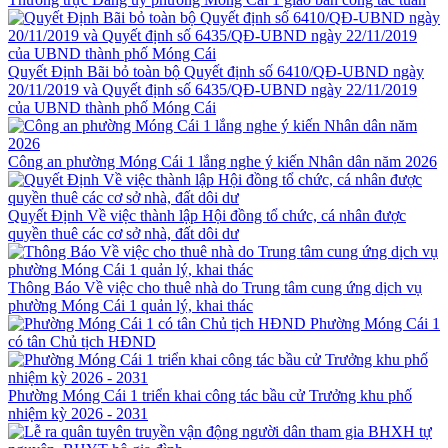
Quyết Định Bãi bỏ toàn bộ Quyết định số 6410/QĐ-UBND ngày
20/11/2019 và Quyết định số 6435/QĐ-UBND ngày 22/11/2019
của UBND thành phố Móng Cái
Công an phường Móng Cái 1 lắng nghe ý kiến Nhân dân năm 2026
Quyết Định Về việc thành lập Hội đồng tổ chức, cá nhân được
quyền thuê các cơ sở nhà, đất dôi dư
Thông Báo Về việc cho thuê nhà do Trung tâm cung ứng dịch vụ
phường Móng Cái 1 quản lý, khai thác
Phường Móng Cái 1
có tân Chủ tịch HĐND
Phường Móng Cái 1 triển khai công tác bầu cử Trưởng khu phố
nhiệm kỳ 2026 - 2031