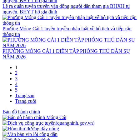
Lễ ra quân tuyên truyền vận động người dân tham gia BHXH tự
nguyện, BHYT hộ gia đình
Phường Móng Cái 1 tuyên truyền pháp luật về hộ tịch và tiếp cận
thông tin
PHƯỜNG MÓNG CÁI 1 DIỄN TẬP PHÒNG THỦ DÂN SỰ
NĂM 2026
1
2
3
4
5
Trang sau
Trang cuối
Bản đồ hành chính