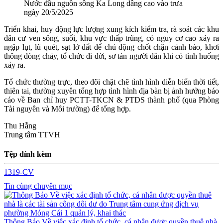
Nước đầu nguồn sông Ka Long dâng cao vào trưa
ngày 20/5/2025
Triển khai, huy động lực lượng xung kích kiểm tra, rà soát các khu
dân cư ven sông, suối, khu vực thấp trũng, có nguy cơ cao xảy ra
ngập lụt, lũ quét, sạt lở đất để chủ động chốt chặn cảnh báo, khơi
thông dòng chảy, tổ chức di dời, sơ tán người dân khi có tình huống
xảy ra.
Tổ chức thường trực, theo dõi chặt chẽ tình hình diễn biến thời tiết,
thiên tai, thường xuyên tổng hợp tình hình địa bàn bị ảnh hưởng báo
cáo về Ban chỉ huy PCTT-TKCN & PTDS thành phố (qua Phòng
Tài nguyên và Môi trường) để tổng hợp.
Thu Hằng
Trung tâm TTVH
Tệp đính kèm
1319-CV
Tin cùng chuyên mục
Thông Báo Về việc xác định tổ chức, cá nhân được quyền thuê nhà