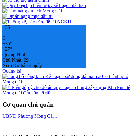
+
35
°
C
+
36°
+
27°
Quảng Ninh
Chủ Nhật, 09
Xem Dự báo 7 ngày
Quảng bá
Cơ quan chủ quản
UBND Phường Móng Cái 1
-----------------------------------------