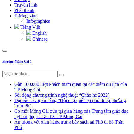
Truyền hình
Phát thanh
E-Magazine
Infographics
Tiếng Việt
English
Chinese
Phường Móng Cái 1
Gần 100.000 lượt khách tham quan tại các điểm du lịch của
TP Móng Cái
Sôi động chương trình nghệ thuật “Chào hè 2022”
Đặc sắc các gian hàng “Hội chợ quê” tại phố đi bộ phường
Trần Phú
Có một Móng Cái xưa tại gian hàng của Trung tâm giáo dục
nghề nghiệp - GDTX TP Móng Cái
Ấn tượng với gian hàng trưng bày sách tại Phố đi bộ Trần
Phú