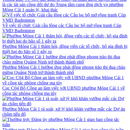
là các tài sản công dôi dư do Trung tâm cung ứng dịch vụ phường
Móng Cái 1 quản lý, khai thác
Về việc tổ chức Giải cầu lông các Câu lạc bộ mở rộng tranh Cúp
VMD Badminton
Phường Móng Cái 1 thăm hỏi, động viên các tổ chức, hộ gia đình bị
thiệt hại do bão số 1 gây ra
Phường Móng Cái 1 hưởng ứng phát động phong trào thi đua chào
mừng Quảng Ninh trở thành thành phố
Cục C04 Bộ Công an làm việc với UBND phường Móng Cái 1 về
công tác phòng chống ma túy
Phường Móng Cái 1 rà soát, xử lý khó khăn vướng mắc các Dự án
chậm tiến độ
Thường trực Đảng ủy phường Móng Cái 1 giao ban công tác tuần