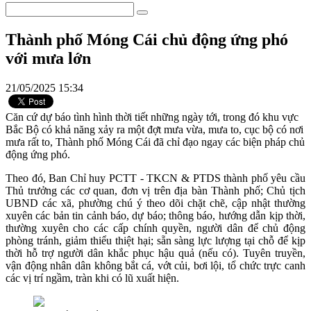
Thành phố Móng Cái chủ động ứng phó
với mưa lớn
21/05/2025 15:34
Căn cứ dự báo tình hình thời tiết những ngày tới, trong đó khu vực
Bắc Bộ có khả năng xảy ra một đợt mưa vừa, mưa to, cục bộ có nơi
mưa rất to, Thành phố Móng Cái đã chỉ đạo ngay các biện pháp chủ
động ứng phó.
Theo đó, Ban Chỉ huy PCTT - TKCN & PTDS thành phố yêu cầu
Thủ trưởng các cơ quan, đơn vị trên địa bàn Thành phố; Chủ tịch
UBND các xã, phường chú ý theo dõi chặt chẽ, cập nhật thường
xuyên các bản tin cảnh báo, dự báo; thông báo, hướng dẫn kịp thời,
thường xuyên cho các cấp chính quyền, người dân để chủ động
phòng tránh, giảm thiểu thiệt hại; sẵn sàng lực lượng tại chỗ để kịp
thời hỗ trợ người dân khắc phục hậu quả (nếu có). Tuyên truyền,
vận động nhân dân không bắt cá, vớt củi, bơi lội, tổ chức trực canh
các vị trí ngầm, tràn khi có lũ xuất hiện.