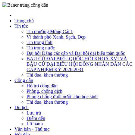
Trang chủ
Tin tức
Tin phường Móng Cái 1
Vì thành phố Xanh, Sạch, Đẹp
Tin trong tỉnh
Tin trong nước
Đại hội Đảng các cấp và Đại hội đại biểu toàn quốc
BẦU CỬ ĐẠI BIỂU QUỐC HỘI KHOÁ XVI VÀ
BẦU CỬ ĐẠI BIỂU HỘI ĐỒNG NHÂN DÂN CÁC
CẤP NHIỆM KỲ 2026-2031
Thi đua, khen thưởng
Công dân
Hỗ trợ công dân
Phòng, chống dịch
Phòng chống đuối nước cho học sinh
Thi đua, khen thưởng
Du lịch
Lưu trú
Điểm đến
Lữ hành
Văn bản - Thủ tục
Hỏi đáp