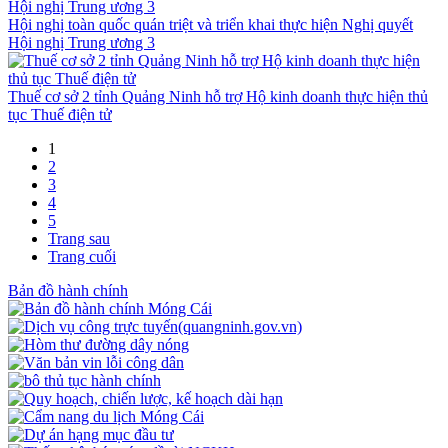
Hội nghị toàn quốc quán triệt và triển khai thực hiện Nghị quyết
Hội nghị Trung ương 3
Thuế cơ sở 2 tỉnh Quảng Ninh hỗ trợ Hộ kinh doanh thực hiện thủ
tục Thuế điện tử
1
2
3
4
5
Trang sau
Trang cuối
Bản đồ hành chính