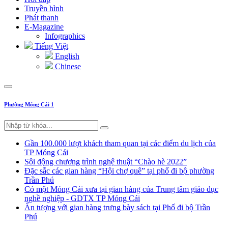
Truyền hình
Phát thanh
E-Magazine
Infographics
Tiếng Việt
English
Chinese
Phường Móng Cái 1
Gần 100.000 lượt khách tham quan tại các điểm du lịch của
TP Móng Cái
Sôi động chương trình nghệ thuật “Chào hè 2022”
Đặc sắc các gian hàng “Hội chợ quê” tại phố đi bộ phường
Trần Phú
Có một Móng Cái xưa tại gian hàng của Trung tâm giáo dục
nghề nghiệp - GDTX TP Móng Cái
Ấn tượng với gian hàng trưng bày sách tại Phố đi bộ Trần
Phú