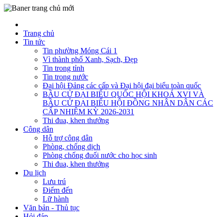
Trang chủ
Tin tức
Tin phường Móng Cái 1
Vì thành phố Xanh, Sạch, Đẹp
Tin trong tỉnh
Tin trong nước
Đại hội Đảng các cấp và Đại hội đại biểu toàn quốc
BẦU CỬ ĐẠI BIỂU QUỐC HỘI KHOÁ XVI VÀ
BẦU CỬ ĐẠI BIỂU HỘI ĐỒNG NHÂN DÂN CÁC
CẤP NHIỆM KỲ 2026-2031
Thi đua, khen thưởng
Công dân
Hỗ trợ công dân
Phòng, chống dịch
Phòng chống đuối nước cho học sinh
Thi đua, khen thưởng
Du lịch
Lưu trú
Điểm đến
Lữ hành
Văn bản - Thủ tục
Hỏi đáp