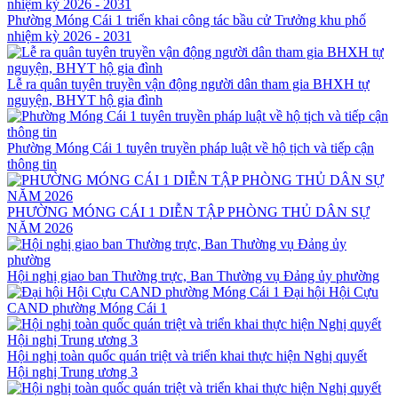
Phường Móng Cái 1 triển khai công tác bầu cử Trưởng khu phố
nhiệm kỳ 2026 - 2031
Lễ ra quân tuyên truyền vận động người dân tham gia BHXH tự
nguyện, BHYT hộ gia đình
Phường Móng Cái 1 tuyên truyền pháp luật về hộ tịch và tiếp cận
thông tin
PHƯỜNG MÓNG CÁI 1 DIỄN TẬP PHÒNG THỦ DÂN SỰ
NĂM 2026
Hội nghị giao ban Thường trực, Ban Thường vụ Đảng ủy phường
Đại hội Hội Cựu
CAND phường Móng Cái 1
Hội nghị toàn quốc quán triệt và triển khai thực hiện Nghị quyết
Hội nghị Trung ương 3