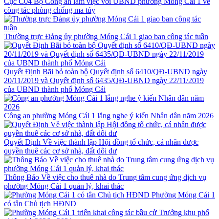
Cục C04 Bộ Công an làm việc với UBND phường Móng Cái 1 về
công tác phòng chống ma túy
Thường trực Đảng ủy phường Móng Cái 1 giao ban công tác tuần
Quyết Định Bãi bỏ toàn bộ Quyết định số 6410/QĐ-UBND ngày
20/11/2019 và Quyết định số 6435/QĐ-UBND ngày 22/11/2019
của UBND thành phố Móng Cái
Công an phường Móng Cái 1 lắng nghe ý kiến Nhân dân năm 2026
Quyết Định Về việc thành lập Hội đồng tổ chức, cá nhân được
quyền thuê các cơ sở nhà, đất dôi dư
Thông Báo Về việc cho thuê nhà do Trung tâm cung ứng dịch vụ
phường Móng Cái 1 quản lý, khai thác
Phường Móng Cái 1
có tân Chủ tịch HĐND