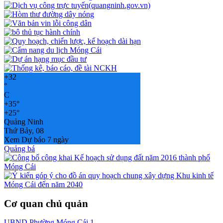
+
32
°
C
+
35°
+
25°
Quảng Ninh
Thứ Bảy, 08
Xem Dự báo 7 ngày
Quảng bá
Cơ quan chủ quản
UBND Phường Móng Cái 1