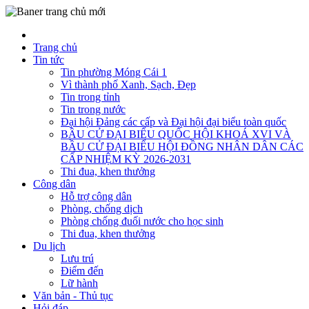
Trang chủ
Tin tức
Tin phường Móng Cái 1
Vì thành phố Xanh, Sạch, Đẹp
Tin trong tỉnh
Tin trong nước
Đại hội Đảng các cấp và Đại hội đại biểu toàn quốc
BẦU CỬ ĐẠI BIỂU QUỐC HỘI KHOÁ XVI VÀ
BẦU CỬ ĐẠI BIỂU HỘI ĐỒNG NHÂN DÂN CÁC
CẤP NHIỆM KỲ 2026-2031
Thi đua, khen thưởng
Công dân
Hỗ trợ công dân
Phòng, chống dịch
Phòng chống đuối nước cho học sinh
Thi đua, khen thưởng
Du lịch
Lưu trú
Điểm đến
Lữ hành
Văn bản - Thủ tục
Hỏi đáp