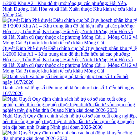
1/2000 Khu A2 - Khu đô thị mở rộng tại các phường: Hải Yên,
Ninh Dương, Hải Hòa và xã Hải Xuân thuộc Khu kinh tế cửa khẩu
Móng Cái
Quyết Định Phê duyệt Điều chỉnh cục bộ Quy hoạch phân khu tỷ lệ
1/2000 Khu A1 – Khu trung tâm đô thị hiện hữu tại các phường:
Hòa Lạc, Trần Phú, Ka Long, Hải Yên, Ninh Dương, Hải Hòa và
xã Hải Xuân cũ (nay thuộc các phường Móng Cái 1, Móng Cái 2 và
Móng Cái 3) thuộc khu kinh tế cửa khẩu Móng Cái
Danh sách và tổng số tiền ủng hộ khắc phục bão số 1 đến hết ngày
16/7/2026
Nghị Quyết Quy định chính sách hỗ trợ cơ sở sản xuất công nghiệp,
tiểu thủ công nghiệp thực hiện di dời, đầu tư vào cụm công nghiệp
trên địa bàn tỉnh Quảng Ninh giai đoạn 2026-2030