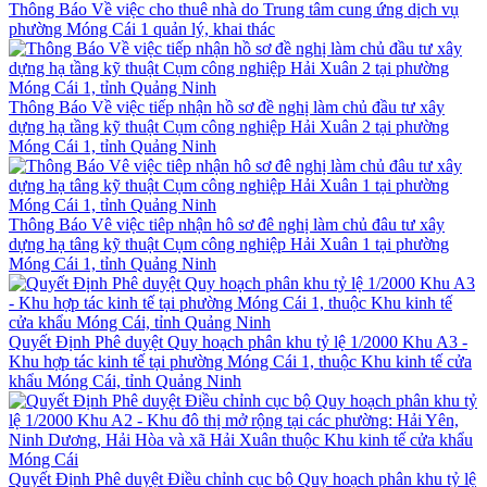
Thông Báo Về việc cho thuê nhà do Trung tâm cung ứng dịch vụ
phường Móng Cái 1 quản lý, khai thác
Thông Báo Về việc tiếp nhận hồ sơ đề nghị làm chủ đầu tư xây
dựng hạ tầng kỹ thuật Cụm công nghiệp Hải Xuân 2 tại phường
Móng Cái 1, tỉnh Quảng Ninh
Thông Báo Vê việc tiêp nhận hô sơ đê nghị làm chủ đâu tư xây
dựng hạ tâng kỹ thuật Cụm công nghiệp Hải Xuân 1 tại phường
Móng Cái 1, tỉnh Quảng Ninh
Quyết Định Phê duyệt Quy hoạch phân khu tỷ lệ 1/2000 Khu A3 -
Khu hợp tác kinh tế tại phường Móng Cái 1, thuộc Khu kinh tế cửa
khẩu Móng Cái, tỉnh Quảng Ninh
Quyết Định Phê duyệt Điều chỉnh cục bộ Quy hoạch phân khu tỷ lệ