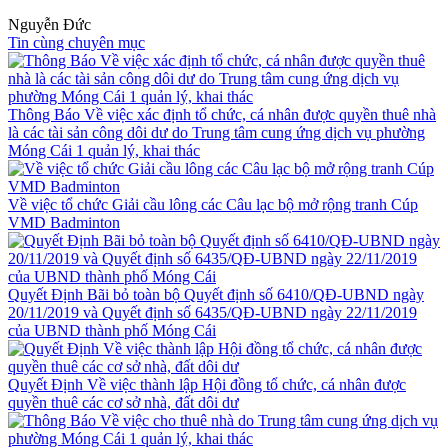
Nguyễn Đức
Tin cùng chuyên mục
Thông Báo Về việc xác định tổ chức, cá nhân được quyền thuê nhà
là các tài sản công dôi dư do Trung tâm cung ứng dịch vụ phường
Móng Cái 1 quản lý, khai thác
Về việc tổ chức Giải cầu lông các Câu lạc bộ mở rộng tranh Cúp
VMD Badminton
Quyết Định Bãi bỏ toàn bộ Quyết định số 6410/QĐ-UBND ngày
20/11/2019 và Quyết định số 6435/QĐ-UBND ngày 22/11/2019
của UBND thành phố Móng Cái
Quyết Định Về việc thành lập Hội đồng tổ chức, cá nhân được
quyền thuê các cơ sở nhà, đất dôi dư