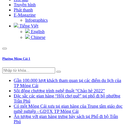
Truyền hình
Phát thanh
E-Magazine
Infographics
Tiếng Việt
English
Chinese
Phường Móng Cái 1
Gần 100.000 lượt khách tham quan tại các điểm du lịch của
TP Móng Cái
Sôi động chương trình nghệ thuật “Chào hè 2022”
Đặc sắc các gian hàng “Hội chợ quê” tại phố đi bộ phường
Trần Phú
Có một Móng Cái xưa tại gian hàng của Trung tâm giáo dục
nghề nghiệp - GDTX TP Móng Cái
Ấn tượng với gian hàng trưng bày sách tại Phố đi bộ Trần
Phú