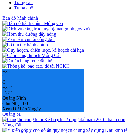
Trang sau
Trang cuối
Bản đồ hành chính
+
35
°
C
+
35°
+
27°
Quảng Ninh
Chủ Nhật, 09
Xem Dự báo 7 ngày
Quảng bá