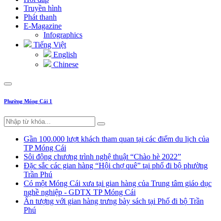
Truyền hình
Phát thanh
E-Magazine
Infographics
Tiếng Việt
English
Chinese
Phường Móng Cái 1
Gần 100.000 lượt khách tham quan tại các điểm du lịch của
TP Móng Cái
Sôi động chương trình nghệ thuật “Chào hè 2022”
Đặc sắc các gian hàng “Hội chợ quê” tại phố đi bộ phường
Trần Phú
Có một Móng Cái xưa tại gian hàng của Trung tâm giáo dục
nghề nghiệp - GDTX TP Móng Cái
Ấn tượng với gian hàng trưng bày sách tại Phố đi bộ Trần
Phú