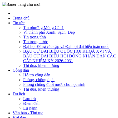
Trang chủ
Tin tức
Tin phường Móng Cái 1
Vì thành phố Xanh, Sạch, Đẹp
Tin trong tỉnh
Tin trong nước
Đại hội Đảng các cấp và Đại hội đại biểu toàn quốc
BẦU CỬ ĐẠI BIỂU QUỐC HỘI KHOÁ XVI VÀ
BẦU CỬ ĐẠI BIỂU HỘI ĐỒNG NHÂN DÂN CÁC
CẤP NHIỆM KỲ 2026-2031
Thi đua, khen thưởng
Công dân
Hỗ trợ công dân
Phòng, chống dịch
Phòng chống đuối nước cho học sinh
Thi đua, khen thưởng
Du lịch
Lưu trú
Điểm đến
Lữ hành
Văn bản - Thủ tục
Hỏi đáp