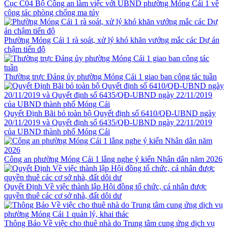
Cục C04 Bộ Công an làm việc với UBND phường Móng Cái 1 về
công tác phòng chống ma túy
Phường Móng Cái 1 rà soát, xử lý khó khăn vướng mắc các Dự án
chậm tiến độ
Thường trực Đảng ủy phường Móng Cái 1 giao ban công tác tuần
Quyết Định Bãi bỏ toàn bộ Quyết định số 6410/QĐ-UBND ngày
20/11/2019 và Quyết định số 6435/QĐ-UBND ngày 22/11/2019
của UBND thành phố Móng Cái
Công an phường Móng Cái 1 lắng nghe ý kiến Nhân dân năm 2026
Quyết Định Về việc thành lập Hội đồng tổ chức, cá nhân được
quyền thuê các cơ sở nhà, đất dôi dư
Thông Báo Về việc cho thuê nhà do Trung tâm cung ứng dịch vụ