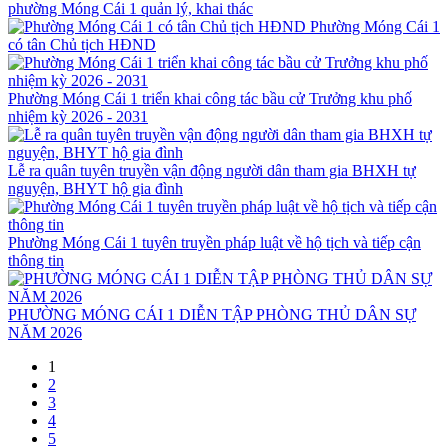
phường Móng Cái 1 quản lý, khai thác
Phường Móng Cái 1
có tân Chủ tịch HĐND
Phường Móng Cái 1 triển khai công tác bầu cử Trưởng khu phố
nhiệm kỳ 2026 - 2031
Lễ ra quân tuyên truyền vận động người dân tham gia BHXH tự
nguyện, BHYT hộ gia đình
Phường Móng Cái 1 tuyên truyền pháp luật về hộ tịch và tiếp cận
thông tin
PHƯỜNG MÓNG CÁI 1 DIỄN TẬP PHÒNG THỦ DÂN SỰ
NĂM 2026
1
2
3
4
5