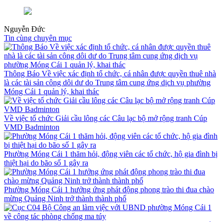
Nguyễn Đức
Tin cùng chuyên mục
Thông Báo Về việc xác định tổ chức, cá nhân được quyền thuê nhà
là các tài sản công dôi dư do Trung tâm cung ứng dịch vụ phường
Móng Cái 1 quản lý, khai thác
Về việc tổ chức Giải cầu lông các Câu lạc bộ mở rộng tranh Cúp
VMD Badminton
Phường Móng Cái 1 thăm hỏi, động viên các tổ chức, hộ gia đình bị
thiệt hại do bão số 1 gây ra
Phường Móng Cái 1 hưởng ứng phát động phong trào thi đua chào
mừng Quảng Ninh trở thành thành phố