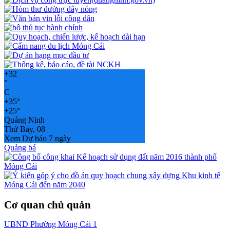
+
32
°
C
+
35°
+
25°
Quảng Ninh
Thứ Bảy, 08
Xem Dự báo 7 ngày
Quảng bá
Cơ quan chủ quản
UBND Phường Móng Cái 1