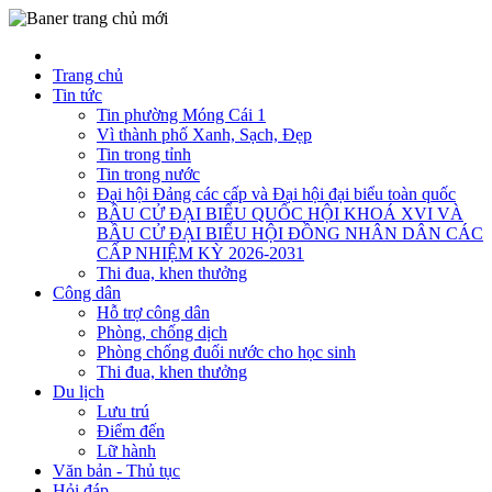
Trang chủ
Tin tức
Tin phường Móng Cái 1
Vì thành phố Xanh, Sạch, Đẹp
Tin trong tỉnh
Tin trong nước
Đại hội Đảng các cấp và Đại hội đại biểu toàn quốc
BẦU CỬ ĐẠI BIỂU QUỐC HỘI KHOÁ XVI VÀ
BẦU CỬ ĐẠI BIỂU HỘI ĐỒNG NHÂN DÂN CÁC
CẤP NHIỆM KỲ 2026-2031
Thi đua, khen thưởng
Công dân
Hỗ trợ công dân
Phòng, chống dịch
Phòng chống đuối nước cho học sinh
Thi đua, khen thưởng
Du lịch
Lưu trú
Điểm đến
Lữ hành
Văn bản - Thủ tục
Hỏi đáp