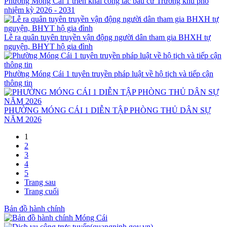
Phường Móng Cái 1 triển khai công tác bầu cử Trưởng khu phố
nhiệm kỳ 2026 - 2031
Lễ ra quân tuyên truyền vận động người dân tham gia BHXH tự
nguyện, BHYT hộ gia đình
Phường Móng Cái 1 tuyên truyền pháp luật về hộ tịch và tiếp cận
thông tin
PHƯỜNG MÓNG CÁI 1 DIỄN TẬP PHÒNG THỦ DÂN SỰ
NĂM 2026
1
2
3
4
5
Trang sau
Trang cuối
Bản đồ hành chính