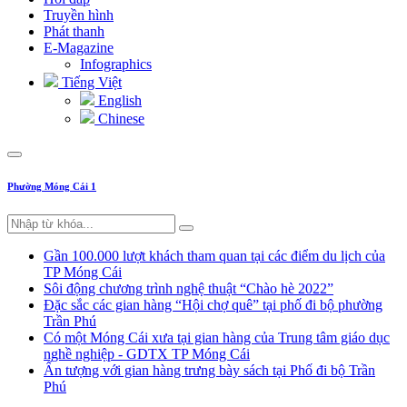
Truyền hình
Phát thanh
E-Magazine
Infographics
Tiếng Việt
English
Chinese
Phường Móng Cái 1
Gần 100.000 lượt khách tham quan tại các điểm du lịch của
TP Móng Cái
Sôi động chương trình nghệ thuật “Chào hè 2022”
Đặc sắc các gian hàng “Hội chợ quê” tại phố đi bộ phường
Trần Phú
Có một Móng Cái xưa tại gian hàng của Trung tâm giáo dục
nghề nghiệp - GDTX TP Móng Cái
Ấn tượng với gian hàng trưng bày sách tại Phố đi bộ Trần
Phú