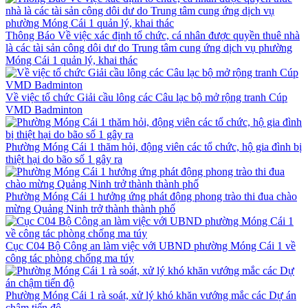
Thông Báo Về việc xác định tổ chức, cá nhân được quyền thuê nhà
là các tài sản công dôi dư do Trung tâm cung ứng dịch vụ phường
Móng Cái 1 quản lý, khai thác
Về việc tổ chức Giải cầu lông các Câu lạc bộ mở rộng tranh Cúp
VMD Badminton
Phường Móng Cái 1 thăm hỏi, động viên các tổ chức, hộ gia đình bị
thiệt hại do bão số 1 gây ra
Phường Móng Cái 1 hưởng ứng phát động phong trào thi đua chào
mừng Quảng Ninh trở thành thành phố
Cục C04 Bộ Công an làm việc với UBND phường Móng Cái 1 về
công tác phòng chống ma túy
Phường Móng Cái 1 rà soát, xử lý khó khăn vướng mắc các Dự án
chậm tiến độ