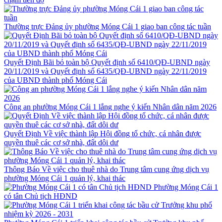
Thường trực Đảng ủy phường Móng Cái 1 giao ban công tác tuần
Quyết Định Bãi bỏ toàn bộ Quyết định số 6410/QĐ-UBND ngày
20/11/2019 và Quyết định số 6435/QĐ-UBND ngày 22/11/2019
của UBND thành phố Móng Cái
Công an phường Móng Cái 1 lắng nghe ý kiến Nhân dân năm 2026
Quyết Định Về việc thành lập Hội đồng tổ chức, cá nhân được
quyền thuê các cơ sở nhà, đất dôi dư
Thông Báo Về việc cho thuê nhà do Trung tâm cung ứng dịch vụ
phường Móng Cái 1 quản lý, khai thác
Phường Móng Cái 1
có tân Chủ tịch HĐND