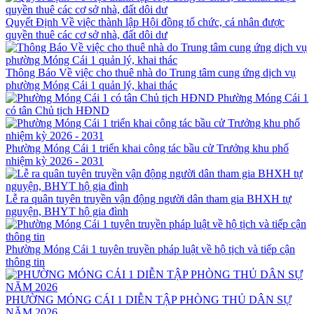
Quyết Định Về việc thành lập Hội đồng tổ chức, cá nhân được
quyền thuê các cơ sở nhà, đất dôi dư
Thông Báo Về việc cho thuê nhà do Trung tâm cung ứng dịch vụ
phường Móng Cái 1 quản lý, khai thác
Phường Móng Cái 1
có tân Chủ tịch HĐND
Phường Móng Cái 1 triển khai công tác bầu cử Trưởng khu phố
nhiệm kỳ 2026 - 2031
Lễ ra quân tuyên truyền vận động người dân tham gia BHXH tự
nguyện, BHYT hộ gia đình
Phường Móng Cái 1 tuyên truyền pháp luật về hộ tịch và tiếp cận
thông tin
PHƯỜNG MÓNG CÁI 1 DIỄN TẬP PHÒNG THỦ DÂN SỰ
NĂM 2026