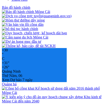
Bản đồ hành chính
+
30
°
C
+
31°
+
26°
Quảng Ninh
Thứ Năm, 06
Xem Dự báo 7 ngày
Quảng bá