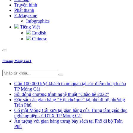
Truyền hình
Phát thanh
E-Magazine
Infographics
Tiếng Việt
English
Chinese
Phường Móng Cái 1
Gần 100.000 lượt khách tham quan tại các điểm du lịch của
TP Móng Cái
Sôi động chương trình nghệ thuật “Chào hè 2022”
Đặc sắc các gian hàng “Hội chợ quê” tại phố đi bộ phường
Trần Phú
Có một Móng Cái xưa tại gian hàng của Trung tâm giáo dục
nghề nghiệp - GDTX TP Móng Cái
Ấn tượng với gian hàng trưng bày sách tại Phố đi bộ Trần
Phú