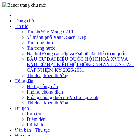
Trang chủ
Tin tức
Tin phường Móng Cái 1
Vì thành phố Xanh, Sạch, Đẹp
Tin trong tỉnh
Tin trong nước
Đại hội Đảng các cấp và Đại hội đại biểu toàn quốc
BẦU CỬ ĐẠI BIỂU QUỐC HỘI KHOÁ XVI VÀ
BẦU CỬ ĐẠI BIỂU HỘI ĐỒNG NHÂN DÂN CÁC
CẤP NHIỆM KỲ 2026-2031
Thi đua, khen thưởng
Công dân
Hỗ trợ công dân
Phòng, chống dịch
Phòng chống đuối nước cho học sinh
Thi đua, khen thưởng
Du lịch
Lưu trú
Điểm đến
Lữ hành
Văn bản - Thủ tục
Hỏi đáp