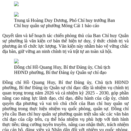
Trung tá Hoàng Duy Dương, Phó Chỉ huy trưởng Ban
Chỉ huy quân sự phường Móng Cái 1 báo cáo
Quyết tâm và kế hoạch tác chiến phòng thủ của Ban Chỉ huy Quân
sự phường là văn kiện cơ bản thể hiện tư duy, ý thức chính trị và
phương án tổ chức lực lượng. Văn kiện này nhằm bảo vệ vững chắc
địa bàn, giữ vững an ninh chính trị và trật tự an toàn xã hội.
Đồng chí Hồ Quang Huy, Bí thư Đảng ủy, Chủ tịch
HĐND phường, Bí thư Đảng ủy Quân sự chỉ đạo
Đồng chí Hồ Quang Huy, Bí thư Đảng ủy, Chủ tịch HĐND
phường, Bí thư Đảng ủy Quân sự chỉ đạo: đây là nhiệm vụ chính trị
quan trọng trong năm 2026 và cả nhiệm kỳ 2025 - 2030, góp phần
nâng cao năng lực lãnh đạo, chỉ đạo, điều hành của cấp ủy, chính
quyền địa phương và vai trò chủ chốt của Ban chỉ huy quân sự
phường trong thực hiện nhiệm vụ quốc phòng, quân sự. Đồng chí
yêu cầu Ban chỉ huy quân sự phường quán triệt sâu sắc các văn bản
chỉ đạo của cấp trên, cụ thể hóa nhiệm vụ phù hợp với tình hình
thực tiễn; tăng cường tuyên truyền, nâng cao nhận thức, trách nhiệm
của cán bộ, đảng viên và Nhân dân đối với nhiệm vụ quốc phòng,