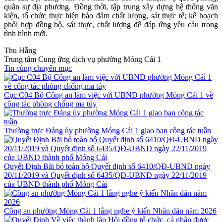
quân sự địa phương. Đồng thời, tập trung xây dựng hệ thống văn
kiện, tổ chức thực hiện bảo đảm chất lượng, sát thực tế; kế hoạch
phối hợp đồng bộ, sát thực, chất lượng để đáp ứng yêu cầu trong
tình hình mới.
Thu Hằng
Trung tâm Cung ứng dịch vụ phường Móng Cái 1
Tin cùng chuyên mục
Cục C04 Bộ Công an làm việc với UBND phường Móng Cái 1 về
công tác phòng chống ma túy
Thường trực Đảng ủy phường Móng Cái 1 giao ban công tác tuần
Quyết Định Bãi bỏ toàn bộ Quyết định số 6410/QĐ-UBND ngày
20/11/2019 và Quyết định số 6435/QĐ-UBND ngày 22/11/2019
của UBND thành phố Móng Cái
Công an phường Móng Cái 1 lắng nghe ý kiến Nhân dân năm 2026