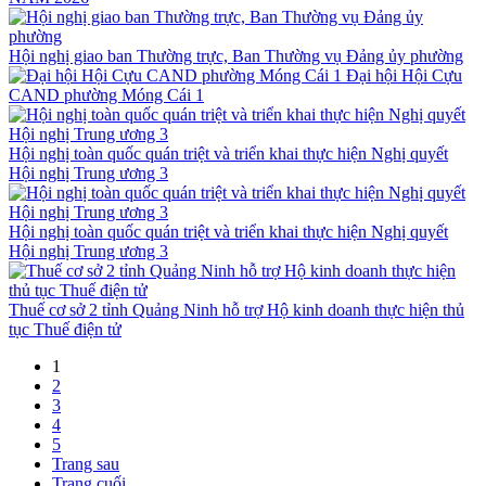
Hội nghị giao ban Thường trực, Ban Thường vụ Đảng ủy phường
Đại hội Hội Cựu
CAND phường Móng Cái 1
Hội nghị toàn quốc quán triệt và triển khai thực hiện Nghị quyết
Hội nghị Trung ương 3
Hội nghị toàn quốc quán triệt và triển khai thực hiện Nghị quyết
Hội nghị Trung ương 3
Thuế cơ sở 2 tỉnh Quảng Ninh hỗ trợ Hộ kinh doanh thực hiện thủ
tục Thuế điện tử
1
2
3
4
5
Trang sau
Trang cuối