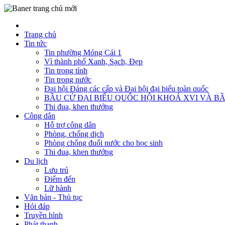
Trang chủ
Tin tức
Tin phường Móng Cái 1
Vì thành phố Xanh, Sạch, Đẹp
Tin trong tỉnh
Tin trong nước
Đại hội Đảng các cấp và Đại hội đại biểu toàn quốc
BẦU CỬ ĐẠI BIỂU QUỐC HỘI KHOÁ XVI VÀ BẦ
Thi đua, khen thưởng
Công dân
Hỗ trợ công dân
Phòng, chống dịch
Phòng chống đuối nước cho học sinh
Thi đua, khen thưởng
Du lịch
Lưu trú
Điểm đến
Lữ hành
Văn bản - Thủ tục
Hỏi đáp
Truyền hình
Phát thanh