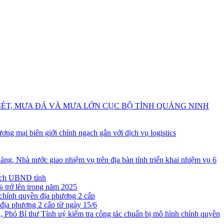
SÉT, MƯA ĐÁ VÀ MƯA LỚN CỤC BỘ TỈNH QUẢNG NINH
ơng mại biên giới chính ngạch gắn với dịch vụ logistics
ảng, Nhà nước giao nhiệm vụ trên địa bàn tỉnh triển khai nhiệm vụ 6
ịch UBND tỉnh
 trở lên trong năm 2025
 chính quyền địa phương 2 cấp
địa phương 2 cấp từ ngày 15/6
 Phó Bí thư Tỉnh uỷ kiểm tra công tác chuẩn bị mô hình chính quyền