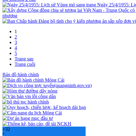
Ngày 25/4/1955: Lị
phương
1
2
3
4
5
Trang sau
Trang cuối
Bản đồ hành chính
+
32
°