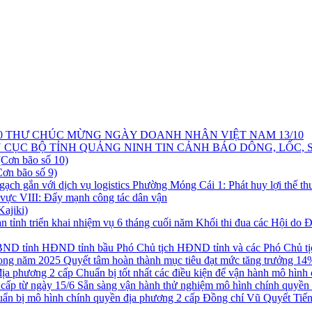
THƯ CHÚC MỪNG NGÀY DOANH NHÂN VIỆT NAM 13/10
TIN CẢNH BÁO DÔNG, LỐC, 
ơn bão số 10)
n bão số 9)
Phường Móng Cái 1: Phát huy lợi thế thư
vực VIII: Đẩy mạnh công tác dân vận
ajiki)
Khối thi đua các Hội do Đ
HĐND tỉnh bầu Phó Chủ tịch HĐND tỉnh và các Phó Chủ t
Quyết tâm hoàn thành mục tiêu đạt mức tăng trưởng 14%
Chuẩn bị tốt nhất các điều kiện để vận hành mô hình
Sẵn sàng vận hành thử nghiệm mô hình chính quyền 
Đồng chí Vũ Quyết Tiến,