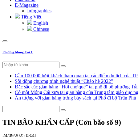
E-Magazine
Infographics
Tiếng Việt
English
Chinese
Phường Móng Cái 1
Gần 100.000 lượt khách tham quan tại các điểm du lịch của T
Sôi động chương trình nghệ thuật “Chào hè 2022”
Đặc sắc các gian hàng “Hội chợ quê” tại phố đi bộ phường Tr
Có một Móng Cái xưa tại gian hàng của Trung tâm giáo dục
Ấn tượng với gian hàng trưng bày sách tại Phố đi bộ Trần Phú
TIN BÃO KHẨN CẤP (Cơn bão số 9)
24/09/2025 08:41