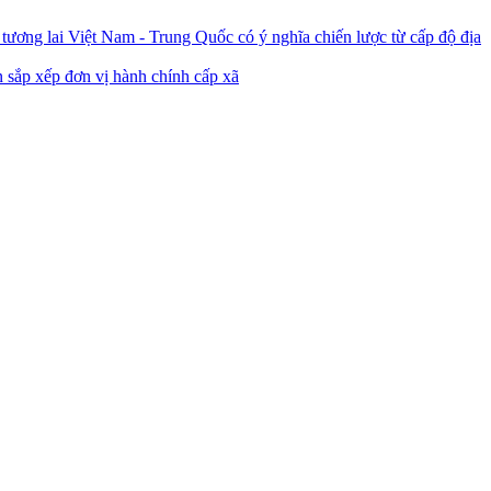
ương lai Việt Nam - Trung Quốc có ý nghĩa chiến lược từ cấp độ địa
 sắp xếp đơn vị hành chính cấp xã