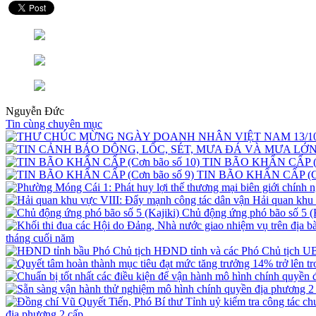
Nguyễn Đức
Tin cùng chuyên mục
TIN BÃO KHẨN CẤP (C
TIN BÃO KHẨN CẤP (Cơ
Hải quan khu 
Chủ động ứng phó bão số 5 (K
tháng cuối năm
địa phương 2 cấp