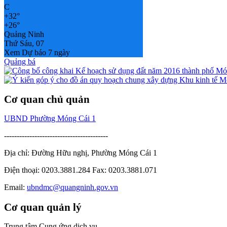
C
+
32°
+
26°
Quảng Ninh
Thứ Sáu, 07
Xem Dự báo 7 ngày
Quảng bá
Cơ quan chủ quản
UBND Phường Móng Cái 1
-----------------------------------------
Địa chỉ: Đường Hữu nghị, Phường Móng Cái 1
Điện thoại: 0203.3881.284 Fax: 0203.3881.071
Email:
ubndmc@quangninh.gov.vn
Cơ quan quản lý
Trung tâm Cung ứng dịch vụ