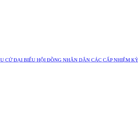
U CỬ ĐẠI BIỂU HỘI ĐỒNG NHÂN DÂN CÁC CẤP NHIỆM KỲ 