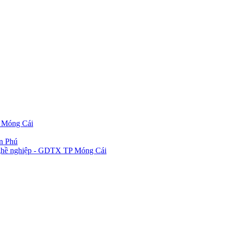
P Móng Cái
ần Phú
 nghề nghiệp - GDTX TP Móng Cái