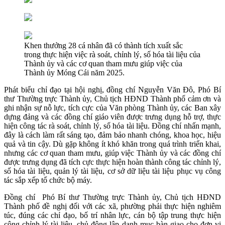
Khen thưởng 28 cá nhân đã có thành tích xuất sắc
trong thực hiện việc rà soát, chỉnh lý, số hóa tài liệu của
Thành ủy và các cơ quan tham mưu giúp việc của
Thành ủy Móng Cái năm 2025.
Phát biểu chỉ đạo tại hội nghị, đồng chí Nguyễn Văn Đô, Phó Bí
thư Thường trực Thành ủy, Chủ tịch HĐND Thành phố cảm ơn và
ghi nhận sự nỗ lực, tích cực của Văn phòng Thành ủy, các Ban xây
dựng đảng và các đồng chí giáo viên được trưng dụng hỗ trợ, thực
hiện công tác rà soát, chỉnh lý, số hóa tài liệu. Đồng chí nhấn mạnh,
đây là cách làm rất sáng tạo, đảm bảo nhanh chóng, khoa học, hiệu
quả và tin cậy. Dù gặp không ít khó khăn trong quá trình triển khai,
nhưng các cơ quan tham mưu, giúp việc Thành ủy và các đồng chí
được trưng dụng đã tích cực thực hiện hoàn thành công tác chỉnh lý,
số hóa tài liệu, quản lý tài liệu, cơ sở dữ liệu tài liệu phục vụ công
tác sắp xếp tổ chức bộ máy.
Đồng chí Phó Bí thư Thường trực Thành ủy, Chủ tịch HĐND
Thành phố đề nghị đối với các xã, phường phải thực hiện nghiêm
túc, đúng các chỉ đạo, bố trí nhân lực, cán bộ tập trung thực hiện
công chỉnh lý tài liệu, chủ động lập danh mục bàn giao cho đơn vị