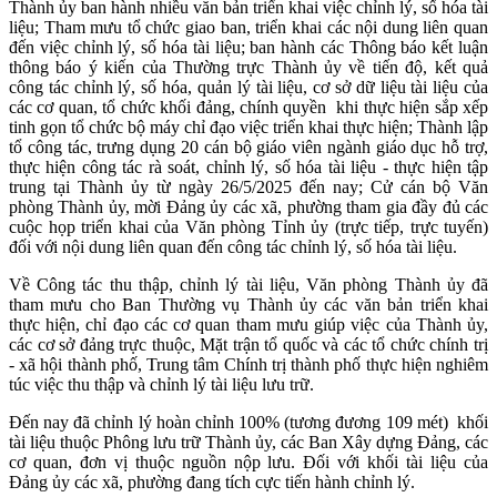
Thành ủy ban hành nhiều văn bản triển khai việc chỉnh lý, số hóa tài
liệu; Tham mưu tổ chức giao ban, triển khai các nội dung liên quan
đến việc chỉnh lý, số hóa tài liệu; ban hành các Thông báo kết luận
thông báo ý kiến của Thường trực Thành ủy về tiến độ, kết quả
công tác chỉnh lý, số hóa, quản lý tài liệu, cơ sở dữ liệu tài liệu của
các cơ quan, tổ chức khối đảng, chính quyền khi thực hiện sắp xếp
tinh gọn tổ chức bộ máy chỉ đạo việc triển khai thực hiện; Thành lập
tổ công tác, trưng dụng 20 cán bộ giáo viên ngành giáo dục hỗ trợ,
thực hiện công tác rà soát, chỉnh lý, số hóa tài liệu - thực hiện tập
trung tại Thành ủy từ ngày 26/5/2025 đến nay; Cử cán bộ Văn
phòng Thành ủy, mời Đảng ủy các xã, phường tham gia đầy đủ các
cuộc họp triển khai của Văn phòng Tỉnh ủy (trực tiếp, trực tuyến)
đối với nội dung liên quan đến công tác chỉnh lý, số hóa tài liệu.
Về Công tác thu thập, chỉnh lý tài liệu, Văn phòng Thành ủy đã
tham mưu cho Ban Thường vụ Thành ủy các văn bản triển khai
thực hiện, chỉ đạo các cơ quan tham mưu giúp việc của Thành ủy,
các cơ sở đảng trực thuộc, Mặt trận tổ quốc và các tổ chức chính trị
- xã hội thành phố, Trung tâm Chính trị thành phố thực hiện nghiêm
túc việc thu thập và chỉnh lý tài liệu lưu trữ.
Đến nay đã chỉnh lý hoàn chỉnh 100% (tương đương 109 mét) khối
tài liệu thuộc Phông lưu trữ Thành ủy, các Ban Xây dựng Đảng, các
cơ quan, đơn vị thuộc nguồn nộp lưu. Đối với khối tài liệu của
Đảng ủy các xã, phường đang tích cực tiến hành chỉnh lý.