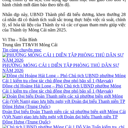
hành chính mới đảm bảo theo tiến độ.
Nhân dịp này, UBND Thành phố đã biểu dương, khen thưởng 28
cá nhân đã có thành tích xuất sắc trong thực hiện việc rà soát, chỉnh
lý, số hóa tài liệu của Thành ủy và các cơ quan tham mưu giúp việc
của Thành ủy Móng Cái năm 2025.
Vi Thu - Trần Bình
Trung tâm TT&VH Móng Cái
Tin cùng chuyên mục
PHƯỜNG MÓNG CÁI 1 DIỄN TẬP PHÒNG THỦ DÂN SỰ
NĂM 2026
Đồng chí Hoàng Hải Long – Phó Chủ tịch UBND phường Móng
Cái 1 kiểm tra công tác chủ động ứng phó bão số 1 (Maysak)
Đoàn Đại biểu Đoàn Thanh niên các xã phường biên giới Móng Cái
(Việt Nam) giao lưu hữu nghị với Đoàn đại biểu Thanh niên TP
Đông Hưng (Trung Quốc)