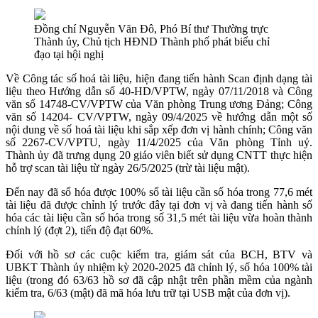
Đồng chí Nguyễn Văn Đô, Phó Bí thư Thường trực
Thành ủy, Chủ tịch HĐND Thành phố phát biểu chỉ
đạo tại hội nghị
Về Công tác số hoá tài liệu, hiện đang tiến hành Scan định dạng tài
liệu theo Hướng dẫn số 40-HD/VPTW, ngày 07/11/2018 và Công
văn số 14748-CV/VPTW của Văn phòng Trung ương Đảng; Công
văn số 14204- CV/VPTW, ngày 09/4/2025 về hướng dẫn một số
nội dung về số hoá tài liệu khi sắp xếp đơn vị hành chính; Công văn
số 2267-CV/VPTU, ngày 11/4/2025 của Văn phòng Tỉnh uỷ.
Thành ủy đã trưng dụng 20 giáo viên biết sử dụng CNTT thực hiện
hỗ trợ scan tài liệu từ ngày 26/5/2025 (trừ tài liệu mật).
Đến nay đã số hóa được 100% số tài liệu cần số hóa trong 77,6 mét
tài liệu đã được chỉnh lý trước đây tại đơn vị và đang tiến hành số
hóa các tài liệu cần số hóa trong số 31,5 mét tài liệu vừa hoàn thành
chỉnh lý (đợt 2), tiến độ đạt 60%.
Đối với hồ sơ các cuộc kiểm tra, giám sát của BCH, BTV và
UBKT Thành ủy nhiệm kỳ 2020-2025 đã chỉnh lý, số hóa 100% tài
liệu (trong đó 63/63 hồ sơ đã cập nhật trên phần mềm của ngành
kiểm tra, 6/63 (mật) đã mã hóa lưu trữ tại USB mật của đơn vị).