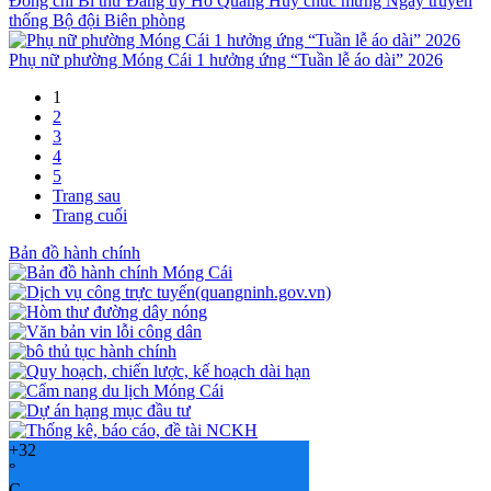
Đồng chí Bí thư Đảng ủy Hồ Quang Huy chúc mừng Ngày truyền
thống Bộ đội Biên phòng
Phụ nữ phường Móng Cái 1 hưởng ứng “Tuần lễ áo dài” 2026
1
2
3
4
5
Trang sau
Trang cuối
Bản đồ hành chính
+
32
°
C