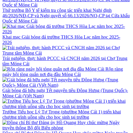
Thứ trưởng Bộ Y tế kiểm tra công tác triển khai Nghị định
46/2026/NĐ-CP và Nghị quyết số 66.13/2026/NQ-CP tại Cửa khẩu
Quốc tế Móng Cái
Khai mạc Giải bóng đá trường THCS Hòa Lạc năm học 2025-
2026
Trải nghiệm, thực hành PCCC và CNCH năm 2026 tại Chợ Trung
tâm Móng Cái
Rộn ràng
ngày hội tòng quân nơi địa đầu Móng Cái
Giải bóng đá hữu nghị Tết nguyên tiêu Đông Hưng (Trung Quốc)-
Móng Cái (Việt Nam)
Trường Tiểu học Lý Tự Trọng (phường Móng Cái 1) triển khai
chương trình uống sữa cho học sinh tại trường