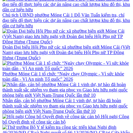
Chủ tịch UBND phường Móng Cái 1 Đỗ Văn Tuấn kiểm tra, chỉ
đạo tiến độ thực hiện các dự án nâng cao chất lượng khu đô thị, khu
dân cư hiện hữu
Đoàn Đại biểu Hội Phụ nữ các xã phường biên giới Móng Cái (Việt
Nam) giao lưu hữu nghị với Đoàn đại biểu Hội Phụ nữ TP Đông
Hưng (Trung Quốc)
Phường Móng Cái 1 tổ chức “Ngày chạy Olympic - Vì sức khỏe
toàn dân - Vì An ninh Tổ quốc” 2026
Nhân dân, cán bộ phường Móng Cái 1 vinh dự, tự hào đã hoàn
thành xuất sắc nhiệm vụ tham gia phục vụ Giao lưu hữu nghị quốc
phòng biên giới Việt Nam-Trung Quốc lần thứ 10
Hội nghị Công
bố Quyết định về công tác cán bộ