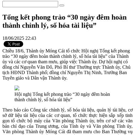
Tổng kết phong trào “30 ngày đêm hoàn
thành chỉnh lý, số hóa tài liệu”
18/06/2025 22:43
Chiều 18/6, Thành ủy Móng Cái tổ chức Hội nghị Tổng kết phong
trào “30 ngày đêm hoàn thành chỉnh lý, số hóa tài liệu” của Thành
ủy và các cơ quan tham mưu, giúp việc Thành ủy. Dự hội nghị có
đồng chí Nguyễn Văn Đô, Phó Bí thư Thường trực Thành ủy, Chủ
tịch HĐND Thành phố; đồng chí Nguyễn Thị Ninh, Trưởng Ban
Tuyên giáo và Dân vận Thành ủy.
Hội nghị Tổng kết phong trào “30 ngày đêm hoàn
thành chỉnh lý, số hóa tài liệu”
Theo báo cáo Công tác chỉnh lý, số hóa tài liệu, quản lý tài liệu, cơ
sở dữ liệu tài liệu của các cơ quan, tổ chức thực hiện sắp xếp tinh
gọn tổ chức bộ máy của Văn phòng Thành ủy, trên cơ sở các văn
bản chỉ đạo của Trung ương, của Tỉnh ủy và Văn phòng Tỉnh ủy,
Văn phòng Thành ủy Móng Cái đã tham mưu cho Ban Thường vụ