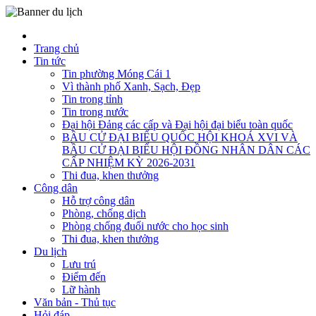
Trang chủ
Tin tức
Tin phường Móng Cái 1
Vì thành phố Xanh, Sạch, Đẹp
Tin trong tỉnh
Tin trong nước
Đại hội Đảng các cấp và Đại hội đại biểu toàn quốc
BẦU CỬ ĐẠI BIỂU QUỐC HỘI KHOÁ XVI VÀ
BẦU CỬ ĐẠI BIỂU HỘI ĐỒNG NHÂN DÂN CÁC
CẤP NHIỆM KỲ 2026-2031
Thi đua, khen thưởng
Công dân
Hỗ trợ công dân
Phòng, chống dịch
Phòng chống đuối nước cho học sinh
Thi đua, khen thưởng
Du lịch
Lưu trú
Điểm đến
Lữ hành
Văn bản - Thủ tục
Hỏi đáp