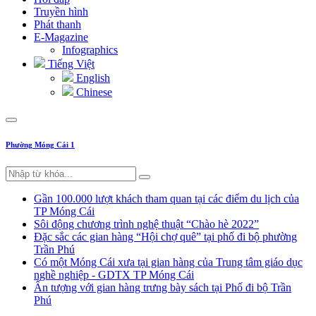
Truyền hình
Phát thanh
E-Magazine
Infographics
Tiếng Việt
English
Chinese
Phường Móng Cái 1
Gần 100.000 lượt khách tham quan tại các điểm du lịch của
TP Móng Cái
Sôi động chương trình nghệ thuật “Chào hè 2022”
Đặc sắc các gian hàng “Hội chợ quê” tại phố đi bộ phường
Trần Phú
Có một Móng Cái xưa tại gian hàng của Trung tâm giáo dục
nghề nghiệp - GDTX TP Móng Cái
Ấn tượng với gian hàng trưng bày sách tại Phố đi bộ Trần
Phú