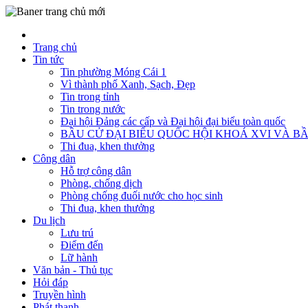
Trang chủ
Tin tức
Tin phường Móng Cái 1
Vì thành phố Xanh, Sạch, Đẹp
Tin trong tỉnh
Tin trong nước
Đại hội Đảng các cấp và Đại hội đại biểu toàn quốc
BẦU CỬ ĐẠI BIỂU QUỐC HỘI KHOÁ XVI VÀ BẦ
Thi đua, khen thưởng
Công dân
Hỗ trợ công dân
Phòng, chống dịch
Phòng chống đuối nước cho học sinh
Thi đua, khen thưởng
Du lịch
Lưu trú
Điểm đến
Lữ hành
Văn bản - Thủ tục
Hỏi đáp
Truyền hình
Phát thanh