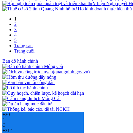
1
2
3
4
5
Trang sau
Trang cuối
Bản đồ hành chính
+
30
°
C
+
31°