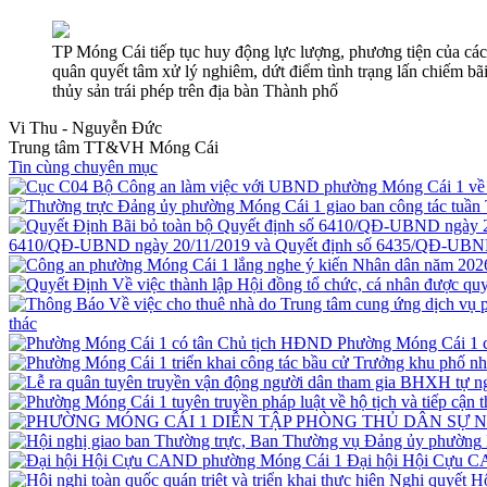
TP Móng Cái tiếp tục huy động lực lượng, phương tiện của các
quân quyết tâm xử lý nghiêm, dứt điểm tình trạng lấn chiếm bãi t
thủy sản trái phép trên địa bàn Thành phố
Vi Thu - Nguyễn Đức
Trung tâm TT&VH Móng Cái
Tin cùng chuyên mục
6410/QĐ-UBND ngày 20/11/2019 và Quyết định số 6435/QĐ-UBND
thác
Phường Móng Cái 1 
Đại hội Hội Cựu 