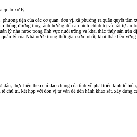
 quân xử lý
g, phương tiện của các cơ quan, đơn vị, xã phường ra quân quyết tâm xử 
giao thông đường thủy, ảnh hưởng đến an ninh chính trị và trật tự an
 quản lý nhà nước trong lĩnh vực nuôi trồng và khai thác thủy sản trên 
sự quản lý của Nhà nước trong thời gian sớm nhất; khai thác bền vững
ười dân, thực hiện theo chỉ đạo chung của tỉnh về phát triển kinh tế 
 tế chủ trì, kết hợp với đơn vị tư vấn để tiến hành khảo sát, xây dựng