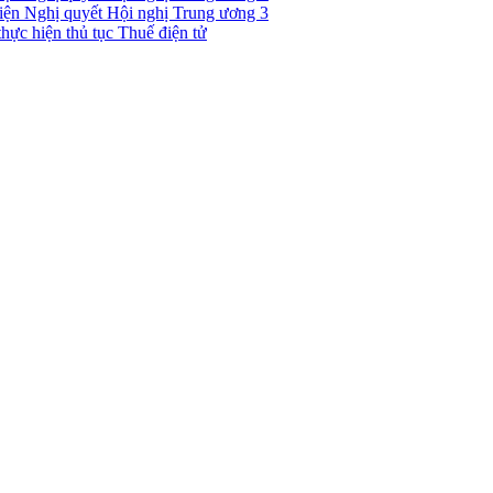
 hiện Nghị quyết Hội nghị Trung ương 3
hực hiện thủ tục Thuế điện tử