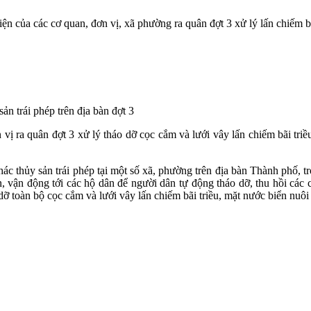
n của các cơ quan, đơn vị, xã phường ra quân đợt 3 xử lý lấn chiếm bãi
ản trái phép trên địa bàn đợt 3
ị ra quân đợt 3 xử lý tháo dỡ cọc cắm và lưới vây lấn chiếm bãi triề
thác thủy sản trái phép tại một số xã, phường trên địa bàn Thành phố, tr
 vận động tới các hộ dân để người dân tự động tháo dỡ, thu hồi các cọc,
tháo dỡ toàn bộ cọc cắm và lưới vây lấn chiếm bãi triều, mặt nước biển n