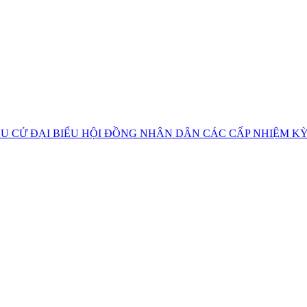
U CỬ ĐẠI BIỂU HỘI ĐỒNG NHÂN DÂN CÁC CẤP NHIỆM KỲ 