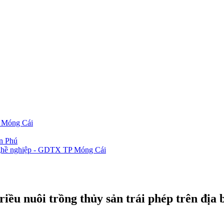
P Móng Cái
ần Phú
 nghề nghiệp - GDTX TP Móng Cái
riều nuôi trồng thủy sản trái phép trên địa b