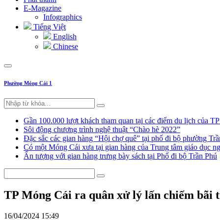
E-Magazine
Infographics
Tiếng Việt
English
Chinese
Phường Móng Cái 1
Gần 100.000 lượt khách tham quan tại các điểm du lịch của T
Sôi động chương trình nghệ thuật “Chào hè 2022”
Đặc sắc các gian hàng “Hội chợ quê” tại phố đi bộ phường Tr
Có một Móng Cái xưa tại gian hàng của Trung tâm giáo dục
Ấn tượng với gian hàng trưng bày sách tại Phố đi bộ Trần Phú
TP Móng Cái ra quân xử lý lấn chiếm bãi t
16/04/2024 15:49