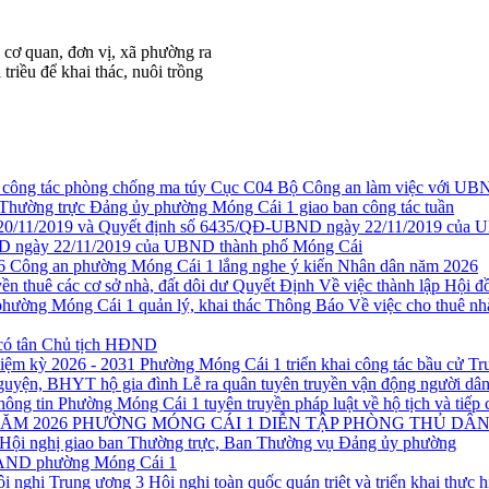
 cơ quan, đơn vị, xã phường ra
riều để khai thác, nuôi trồng
Cục C04 Bộ Công an làm việc với UBN
Thường trực Đảng ủy phường Móng Cái 1 giao ban công tác tuần
 ngày 22/11/2019 của UBND thành phố Móng Cái
Công an phường Móng Cái 1 lắng nghe ý kiến Nhân dân năm 2026
Quyết Định Về việc thành lập Hội đồ
Thông Báo Về việc cho thuê nh
có tân Chủ tịch HĐND
Phường Móng Cái 1 triển khai công tác bầu cử T
Lễ ra quân tuyên truyền vận động người d
Phường Móng Cái 1 tuyên truyền pháp luật về hộ tịch và tiếp 
PHƯỜNG MÓNG CÁI 1 DIỄN TẬP PHÒNG THỦ DÂN
Hội nghị giao ban Thường trực, Ban Thường vụ Đảng ủy phường
CAND phường Móng Cái 1
Hội nghị toàn quốc quán triệt và triển khai thực