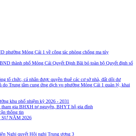
D phường Móng Cái 1 về công tác phòng chống ma túy
Quyết Định Bãi bỏ toàn bộ Quyết định số
ng tổ chức, cá nhân được quyền thuê các cơ sở nhà, đất dôi dư
à do Trung tâm cung ứng dịch vụ phường Móng Cái 1 quản lý, khai
rưởng khu phố nhiệm kỳ 2026 - 2031
ân tham gia BHXH tự nguyện, BHYT hộ gia đình
cận thông tin
 SỰ NĂM 2026
 hiện Nghị quyết Hội nghị Trung ương 3