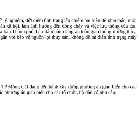
lý nghiêm, dứt điểm tình trạng lấn chiếm bãi triều để khai thác, nuôi
 toàn xã hội, làm ảnh hưởng đến dòng chảy và việc lưu thông của tàu,
địa bàn Thành phố, bảo đảm hành lang an toàn giao thông đường thủy,
 gắn với bảo vệ nguồn lợi thủy sản, không để tái diễn tình trạng mấy
biển, TP Móng Cái đang tiến hành xây dựng phương án giao biển cho các
 các phương án giao biển cho các tổ chức, hộ dân có nhu cầu.