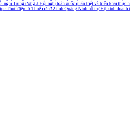
Hội nghị toàn quốc quán triệt và triển khai thực
Thuế cơ sở 2 tỉnh Quảng Ninh hỗ trợ Hộ kinh doanh t