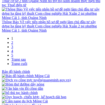
Thuế cơ sở 2 tỉnh Quảng Ninh hỗ trợ Hộ kinh doanh thực hiện thủ
tục Thuế điện tử
Thông Báo Về việc tiếp nhận hồ sơ đề nghị làm chủ đầu tư xây
dựng hạ tầng kỹ thuật Cụm công nghiệp Hải Xuân 2 tại phường
Móng Cái 1, tỉnh Quảng Ninh
1
2
3
4
5
Trang sau
Trang cuối
Bản đồ hành chính