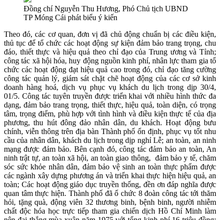
Đồng chí Nguyễn Thu Hương, Phó Chủ tịch UBND
TP Móng Cái phát biểu ý kiến
Theo đó, các cơ quan, đơn vị đã chủ động chuẩn bị các điều kiện,
thủ tục để tổ chức các hoạt động sự kiện đảm bảo trang trọng, chu
đáo, thiết thực và hiệu quả theo chỉ đạo của Trung ương và Tỉnh;
công tác xã hội hóa, huy động nguồn kinh phí, nhân lực tham gia tổ
chức các hoạt động đạt hiệu quả cao trong đó, chỉ đạo tăng cường
công tác quản lý, giám sát chặt chẽ hoạt động của các cơ sở kinh
doanh hàng hoá, dịch vụ phục vụ khách du lịch trong dịp 30/4,
01/5. Công tác tuyên truyền được triển khai với nhiều hình thức đa
dạng, đảm bảo trang trọng, thiết thực, hiệu quả, toàn diện, có trọng
tâm, trọng điểm, phù hợp với tình hình và điều kiện thực tế của địa
phương, thu hút đông đảo nhân dân, du khách. Hoạt động bưu
chính, viễn thông trên địa bàn Thành phố ổn định, phục vụ tốt nhu
cầu của nhân dân, khách du lịch trong dịp nghỉ Lễ; an toàn, an ninh
mạng được đảm bảo. Bên cạnh đó, công tác đảm bảo an toàn, An
ninh trật tự, an toàn xã hội, an toàn giao thông, đảm bảo y tế, chăm
sóc sức khỏe nhân dân, đảm bảo vệ sinh an toàn thực phẩm được
các ngành xây dựng phương án và triển khai thực hiện hiệu quả, an
toàn; Các hoạt động giáo dục truyền thống, đền ơn đáp nghĩa được
quan tâm thực hiện. Thành phố đã ổ chức 8 đoàn công tác tới thăm
hỏi, tặng quà, động viên 32 thương binh, bệnh binh, người nhiễm
chất độc hóa học trực tiếp tham gia chiến dịch Hồ Chí Minh làm
nên đại thắng mùa xuân năm 1975 với tổng kinh phí 16 triệu đồng;