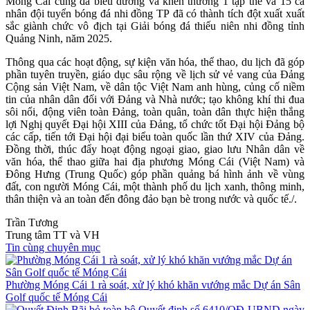
Móng Cái cũng đã biểu dương và khen thưởng 1 tập thể và 15 cá
nhân đội tuyển bóng đá nhi đồng TP đã có thành tích đột xuất xuất
sắc giành chức vô địch tại Giải bóng đá thiếu niên nhi đồng tỉnh
Quảng Ninh, năm 2025.
Thông qua các hoạt động, sự kiện văn hóa, thể thao, du lịch đã góp
phần tuyên truyền, giáo dục sâu rộng về lịch sử vẻ vang của Đảng
Cộng sản Việt Nam, về dân tộc Việt Nam anh hùng, củng cố niềm
tin của nhân dân đối với Đảng và Nhà nước; tạo không khí thi đua
sôi nổi, động viên toàn Đảng, toàn quân, toàn dân thực hiện thắng
lợi Nghị quyết Đại hội XIII của Đảng, tổ chức tốt Đại hội Đảng bộ
các cấp, tiến tới Đại hội đại biểu toàn quốc lần thứ XIV của Đảng.
Đồng thời, thúc đẩy hoạt động ngoại giao, giao lưu Nhân dân về
văn hóa, thể thao giữa hai địa phương Móng Cái (Việt Nam) và
Đông Hưng (Trung Quốc) góp phần quảng bá hình ảnh về vùng
đất, con người Móng Cái, một thành phố du lịch xanh, thông minh,
thân thiện và an toàn đến đông đảo bạn bè trong nước và quốc tế./.
Trần Tương
Trung tâm TT và VH
Tin cùng chuyên mục
Phường Móng Cái 1 rà soát, xử lý khó khăn vướng mắc Dự án Sân
Golf quốc tế Móng Cái