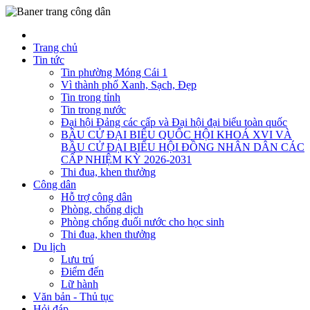
Trang chủ
Tin tức
Tin phường Móng Cái 1
Vì thành phố Xanh, Sạch, Đẹp
Tin trong tỉnh
Tin trong nước
Đại hội Đảng các cấp và Đại hội đại biểu toàn quốc
BẦU CỬ ĐẠI BIỂU QUỐC HỘI KHOÁ XVI VÀ
BẦU CỬ ĐẠI BIỂU HỘI ĐỒNG NHÂN DÂN CÁC
CẤP NHIỆM KỲ 2026-2031
Thi đua, khen thưởng
Công dân
Hỗ trợ công dân
Phòng, chống dịch
Phòng chống đuối nước cho học sinh
Thi đua, khen thưởng
Du lịch
Lưu trú
Điểm đến
Lữ hành
Văn bản - Thủ tục
Hỏi đáp