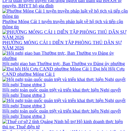
Lễ ra quân tuyên truyền vận động người dân tham gia BHXH tự
nguyện, BHYT hộ gia đình
Phường Móng Cái 1 tuyên truyền pháp luật về hộ tịch và tiếp cận
thông tin
PHƯỜNG MÓNG CÁI 1 DIỄN TẬP PHÒNG THỦ DÂN SỰ
NĂM 2026
Hội nghị giao ban Thường trực, Ban Thường vụ Đảng ủy phường
Đại hội Hội Cựu
CAND phường Móng Cái 1
Hội nghị toàn quốc quán triệt và triển khai thực hiện Nghị quyết
Hội nghị Trung ương 3
Hội nghị toàn quốc quán triệt và triển khai thực hiện Nghị quyết
Hội nghị Trung ương 3