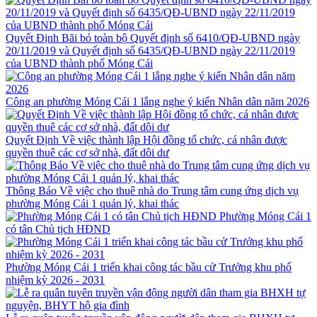
Quyết Định Bãi bỏ toàn bộ Quyết định số 6410/QĐ-UBND ngày
20/11/2019 và Quyết định số 6435/QĐ-UBND ngày 22/11/2019
của UBND thành phố Móng Cái
Công an phường Móng Cái 1 lắng nghe ý kiến Nhân dân năm 2026
Quyết Định Về việc thành lập Hội đồng tổ chức, cá nhân được
quyền thuê các cơ sở nhà, đất dôi dư
Thông Báo Về việc cho thuê nhà do Trung tâm cung ứng dịch vụ
phường Móng Cái 1 quản lý, khai thác
Phường Móng Cái 1
có tân Chủ tịch HĐND
Phường Móng Cái 1 triển khai công tác bầu cử Trưởng khu phố
nhiệm kỳ 2026 - 2031