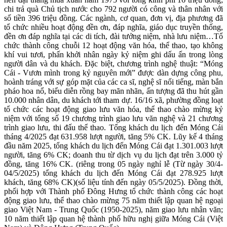
chi trả quà Chủ tịch nước cho 792 người có công và thân nhân với
số tiền 396 triệu đồng. Các ngành, cơ quan, đơn vị, địa phương đã
tổ chức nhiều hoạt động đền ơn, đáp nghĩa, giáo dục truyền thống,
đền ơn đáp nghĩa tại các di tích, đài tưởng niệm, nhà lưu niệm…Tổ
chức thành công chuỗi 12 hoạt động văn hóa, thể thao, tạo không
khí vui tươi, phấn khởi nhân ngày kỷ niệm ghi dấu ấn trong lòng
người dân và du khách. Đặc biệt, chương trình nghệ thuật: “Móng
Cái - Vươn mình trong kỷ nguyên mới” được dàn dựng công phu,
hoành tráng với sự góp mặt của các ca sĩ, nghệ sĩ nổi tiếng, màn bắn
pháo hoa nổ, biểu diễn rồng bay mãn nhãn, ấn tượng đã thu hút gần
10.000 nhân dân, du khách tới tham dự. 16/16 xã, phường đồng loạt
tổ chức các hoạt động giao lưu văn hóa, thể thao chào mừng kỷ
niệm với tổng số 19 chương trình giao lưu văn nghệ và 21 chương
trình giao lưu, thi đấu thể thao. Tổng khách du lịch đến Móng Cái
tháng 4/2025 đạt 631.958 lượt người, tăng 5% CK. Lũy kế 4 tháng
đầu năm 2025, tổng khách du lịch đến Móng Cái đạt 1.301.003 lượt
người, tăng 6% CK; doanh thu từ dịch vụ du lịch đạt trên 3.000 tỷ
đồng, tăng 16% CK. (riêng trong 05 ngày nghỉ lễ (Từ ngày 30/4-
04/5/2025) tổng khách du lịch đến Móng Cái đạt 278.925 lượt
khách, tăng 68% CK)(số liệu tính đến ngày 05/5/2025). Đồng thời,
phối hợp với Thành phố Đông Hưng tổ chức thành công các hoạt
động giao lưu, thể thao chào mừng 75 năm thiết lập quan hệ ngoại
giao Việt Nam - Trung Quốc (1950-2025), năm giao lưu nhân văn;
10 năm thiết lập quan hệ thành phố hữu nghị giữa Móng Cái (Việt