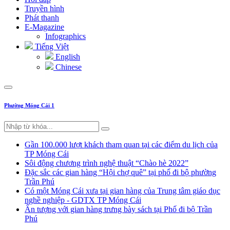
Truyền hình
Phát thanh
E-Magazine
Infographics
Tiếng Việt
English
Chinese
Phường Móng Cái 1
Gần 100.000 lượt khách tham quan tại các điểm du lịch của
TP Móng Cái
Sôi động chương trình nghệ thuật “Chào hè 2022”
Đặc sắc các gian hàng “Hội chợ quê” tại phố đi bộ phường
Trần Phú
Có một Móng Cái xưa tại gian hàng của Trung tâm giáo dục
nghề nghiệp - GDTX TP Móng Cái
Ấn tượng với gian hàng trưng bày sách tại Phố đi bộ Trần
Phú