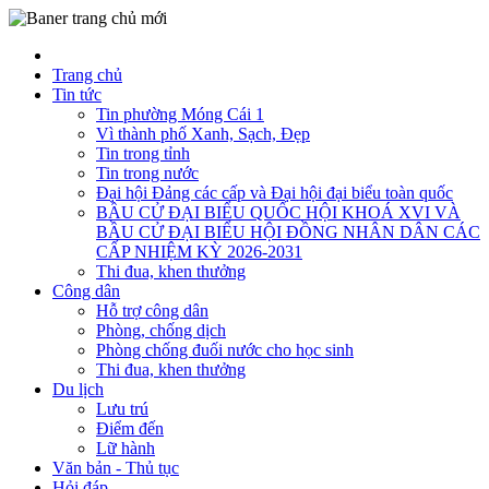
Trang chủ
Tin tức
Tin phường Móng Cái 1
Vì thành phố Xanh, Sạch, Đẹp
Tin trong tỉnh
Tin trong nước
Đại hội Đảng các cấp và Đại hội đại biểu toàn quốc
BẦU CỬ ĐẠI BIỂU QUỐC HỘI KHOÁ XVI VÀ
BẦU CỬ ĐẠI BIỂU HỘI ĐỒNG NHÂN DÂN CÁC
CẤP NHIỆM KỲ 2026-2031
Thi đua, khen thưởng
Công dân
Hỗ trợ công dân
Phòng, chống dịch
Phòng chống đuối nước cho học sinh
Thi đua, khen thưởng
Du lịch
Lưu trú
Điểm đến
Lữ hành
Văn bản - Thủ tục
Hỏi đáp