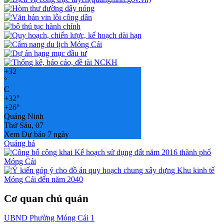
+
32
°
C
+
32°
+
26°
Quảng Ninh
Thứ Sáu, 07
Xem Dự báo 7 ngày
Quảng bá
Cơ quan chủ quản
UBND Phường Móng Cái 1