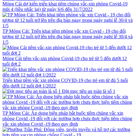
Móng Cái dự kiến triển khai tiêm chủng vắc-xin phòng Covid-19
mũi 4 (liều nhắc lại) từ ngày 6/6 đến 31/7/2022
TP Móng Cái: Triển khai tiêm phòng vắc xin Covid - 19 cho đối
tượng từ 12 tuổi trở lên trên địa bàn ngay trong ngày nghỉ lễ 30/4 và
1/5
Móng Cái tiêm vắc-xin phòng Covid-19 cho trẻ từ 5 đến dưới 12
tuổi đợt 2
Triển khai tiêm vắc xin phòng COVID-19 cho trẻ em từ đủ 5 tuổi
đến dưới 12 tuổi đợt 1/2022
Đặt mục tiêu an toàn là số 1
TP Móng Cái: Áp dụng biện pháp bắt buộc tiêm chủng vắc xin
phòng Covid -19 đối với các trường hợp chưa thực hiện tiêm chủng
vắc xin phòng Covid -19 theo quy định