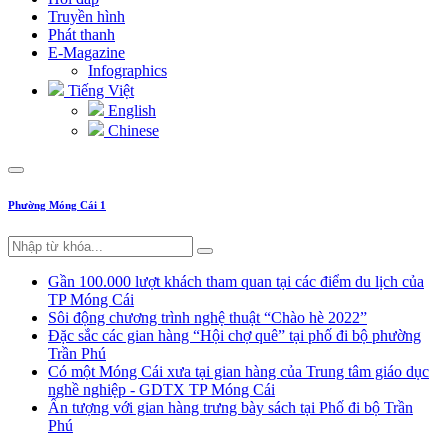
Truyền hình
Phát thanh
E-Magazine
Infographics
Tiếng Việt
English
Chinese
Phường Móng Cái 1
Gần 100.000 lượt khách tham quan tại các điểm du lịch của
TP Móng Cái
Sôi động chương trình nghệ thuật “Chào hè 2022”
Đặc sắc các gian hàng “Hội chợ quê” tại phố đi bộ phường
Trần Phú
Có một Móng Cái xưa tại gian hàng của Trung tâm giáo dục
nghề nghiệp - GDTX TP Móng Cái
Ấn tượng với gian hàng trưng bày sách tại Phố đi bộ Trần
Phú