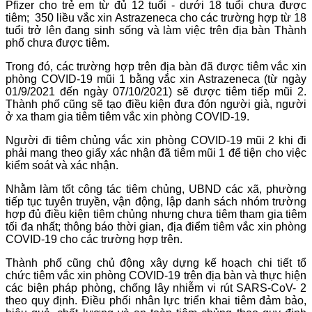
Pfizer cho trẻ em từ đủ 12 tuổi - dưới 18 tuổi chưa được
tiêm; 350 liều vắc xin Astrazeneca cho các trường hợp từ 18
tuổi trở lên đang sinh sống và làm việc trên địa bàn Thành
phố chưa được tiêm.
Trong đó, các trường hợp trên địa bàn đã được tiêm vắc xin
phòng COVID-19 mũi 1 bằng vắc xin Astrazeneca (từ ngày
01/9/2021 đến ngày 07/10/2021) sẽ được tiêm tiếp mũi 2.
Thành phố cũng sẽ tạo điều kiện đưa đón người già, người
ở xa tham gia tiêm tiêm vắc xin phòng COVID-19.
Người đi tiêm chủng vắc xin phòng COVID-19 mũi 2 khi đi
phải mang theo giấy xác nhận đã tiêm mũi 1 để tiện cho việc
kiểm soát và xác nhận.
Nhằm làm tốt công tác tiêm chủng, UBND các xã, phường
tiếp tục tuyên truyền, vận động, lập danh sách nhóm trường
hợp đủ điều kiện tiêm chủng nhưng chưa tiêm tham gia tiêm
tối đa nhất; thông báo thời gian, địa điểm tiêm vắc xin phòng
COVID-19 cho các trường hợp trên.
Thành phố cũng chủ động xây dựng kế hoạch chi tiết tổ
chức tiêm vắc xin phòng COVID-19 trên địa bàn và thực hiện
các biện pháp phòng, chống lây nhiễm vi rút SARS-CoV- 2
theo quy định. Điều phối nhân lực triển khai tiêm đảm bảo,