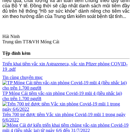
hiệu quả, chất lượng và an toàn tiêm chủng theo quy định
của Bộ Y tế. Đồng thời sẽ cập nhật danh sách mũi tiêm đầy
đủ trên hệ thống “Hồ sơ sức khỏe” dành riêng cho tiêm vắc
xin theo hướng dẫn của Trung tâm kiểm soát bệnh tật tỉnh...
Hải Ninh
Trung tâm TT&VH Móng Cái
Tệp đính kèm
Triển khai tiêm vắc xin Astrazeneca, vắc xin Pfizer phòng COVID-
19 .pdf
Tin cùng chuyên mục
TP Móng Cái tiêm vắc-xin phòng Covid-19 mũi 4 (liều nhắc lại)
cho trên 1.700 người
Trên 700 trẻ được tiêm Vắc xin phòng Covid-19 mũi 1 trong ngày
6/6/2022