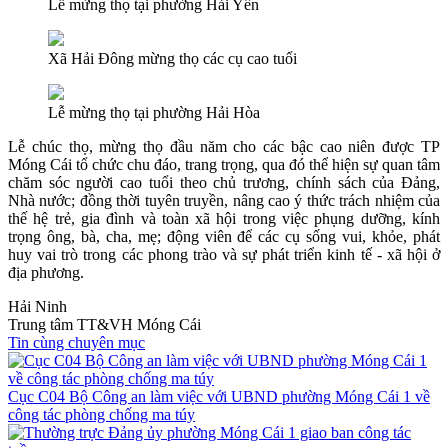
Lễ mừng thọ tại phường Hải Yên
Xã Hải Đông mừng thọ các cụ cao tuổi
Lễ mừng thọ tại phường Hải Hòa
Lễ chúc thọ, mừng thọ đầu năm cho các bậc cao niên được TP
Móng Cái tổ chức chu đáo, trang trọng, qua đó thể hiện sự quan tâm
chăm sóc người cao tuổi theo chủ trương, chính sách của Đảng,
Nhà nước; đồng thời tuyên truyền, nâng cao ý thức trách nhiệm của
thế hệ trẻ, gia đình và toàn xã hội trong việc phụng dưỡng, kính
trọng ông, bà, cha, mẹ; động viên để các cụ sống vui, khỏe, phát
huy vai trò trong các phong trào và sự phát triển kinh tế - xã hội ở
địa phương.
Hải Ninh
Trung tâm TT&VH Móng Cái
Tin cùng chuyên mục
Cục C04 Bộ Công an làm việc với UBND phường Móng Cái 1 về
công tác phòng chống ma túy