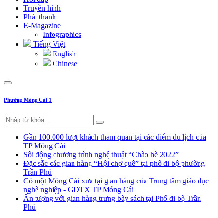
Truyền hình
Phát thanh
E-Magazine
Infographics
Tiếng Việt
English
Chinese
Phường Móng Cái 1
Gần 100.000 lượt khách tham quan tại các điểm du lịch của
TP Móng Cái
Sôi động chương trình nghệ thuật “Chào hè 2022”
Đặc sắc các gian hàng “Hội chợ quê” tại phố đi bộ phường
Trần Phú
Có một Móng Cái xưa tại gian hàng của Trung tâm giáo dục
nghề nghiệp - GDTX TP Móng Cái
Ấn tượng với gian hàng trưng bày sách tại Phố đi bộ Trần
Phú