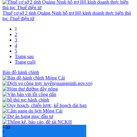
Thuế cơ sở 2 tỉnh Quảng Ninh hỗ trợ Hộ kinh doanh thực hiện thủ
tục Thuế điện tử
1
2
3
4
5
Trang sau
Trang cuối
Bản đồ hành chính
+
30
°