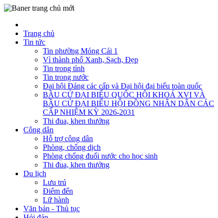
Trang chủ
Tin tức
Tin phường Móng Cái 1
Vì thành phố Xanh, Sạch, Đẹp
Tin trong tỉnh
Tin trong nước
Đại hội Đảng các cấp và Đại hội đại biểu toàn quốc
BẦU CỬ ĐẠI BIỂU QUỐC HỘI KHOÁ XVI VÀ
BẦU CỬ ĐẠI BIỂU HỘI ĐỒNG NHÂN DÂN CÁC
CẤP NHIỆM KỲ 2026-2031
Thi đua, khen thưởng
Công dân
Hỗ trợ công dân
Phòng, chống dịch
Phòng chống đuối nước cho học sinh
Thi đua, khen thưởng
Du lịch
Lưu trú
Điểm đến
Lữ hành
Văn bản - Thủ tục
Hỏi đáp