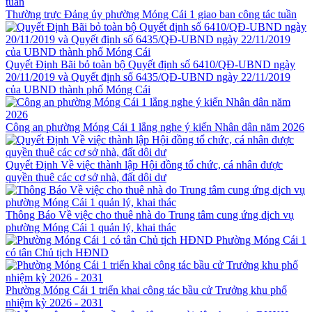
Thường trực Đảng ủy phường Móng Cái 1 giao ban công tác tuần
Quyết Định Bãi bỏ toàn bộ Quyết định số 6410/QĐ-UBND ngày
20/11/2019 và Quyết định số 6435/QĐ-UBND ngày 22/11/2019
của UBND thành phố Móng Cái
Công an phường Móng Cái 1 lắng nghe ý kiến Nhân dân năm 2026
Quyết Định Về việc thành lập Hội đồng tổ chức, cá nhân được
quyền thuê các cơ sở nhà, đất dôi dư
Thông Báo Về việc cho thuê nhà do Trung tâm cung ứng dịch vụ
phường Móng Cái 1 quản lý, khai thác
Phường Móng Cái 1
có tân Chủ tịch HĐND
Phường Móng Cái 1 triển khai công tác bầu cử Trưởng khu phố
nhiệm kỳ 2026 - 2031