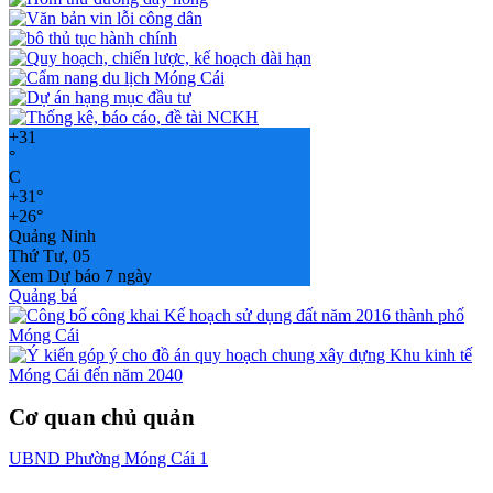
+
31
°
C
+
31°
+
26°
Quảng Ninh
Thứ Tư, 05
Xem Dự báo 7 ngày
Quảng bá
Cơ quan chủ quản
UBND Phường Móng Cái 1