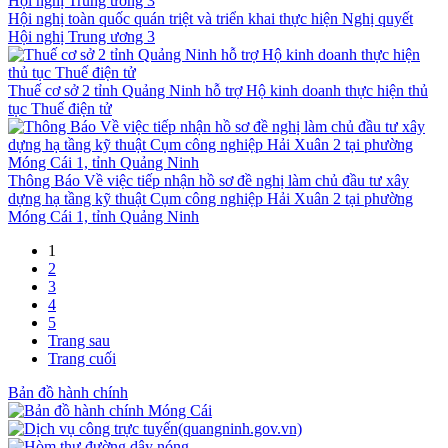
Hội nghị toàn quốc quán triệt và triển khai thực hiện Nghị quyết
Hội nghị Trung ương 3
Thuế cơ sở 2 tỉnh Quảng Ninh hỗ trợ Hộ kinh doanh thực hiện thủ
tục Thuế điện tử
Thông Báo Về việc tiếp nhận hồ sơ đề nghị làm chủ đầu tư xây
dựng hạ tầng kỹ thuật Cụm công nghiệp Hải Xuân 2 tại phường
Móng Cái 1, tỉnh Quảng Ninh
1
2
3
4
5
Trang sau
Trang cuối
Bản đồ hành chính