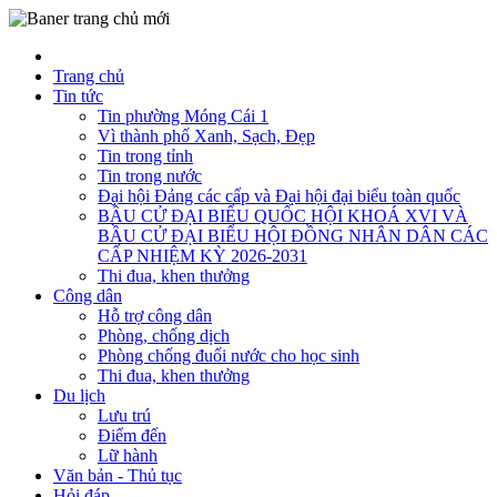
Trang chủ
Tin tức
Tin phường Móng Cái 1
Vì thành phố Xanh, Sạch, Đẹp
Tin trong tỉnh
Tin trong nước
Đại hội Đảng các cấp và Đại hội đại biểu toàn quốc
BẦU CỬ ĐẠI BIỂU QUỐC HỘI KHOÁ XVI VÀ
BẦU CỬ ĐẠI BIỂU HỘI ĐỒNG NHÂN DÂN CÁC
CẤP NHIỆM KỲ 2026-2031
Thi đua, khen thưởng
Công dân
Hỗ trợ công dân
Phòng, chống dịch
Phòng chống đuối nước cho học sinh
Thi đua, khen thưởng
Du lịch
Lưu trú
Điểm đến
Lữ hành
Văn bản - Thủ tục
Hỏi đáp