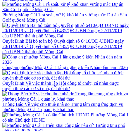
Phường Móng Cái 1 rà soát, xử lý khó khăn vướng mắc Dự án Sân
Golf quốc tế Móng Cái
Quyết Định Bãi bỏ toàn bộ Quyết định số 6410/QĐ-UBND ngày
20/11/2019 và Quyết định số 6435/QĐ-UBND ngày 22/11/2019
của UBND thành phố Móng Cái
Công an phường Móng Cái 1 lắng nghe ý kiến Nhân dân năm 2026
Quyết Định Về việc thành lập Hội đồng tổ chức, cá nhân được
quyền thuê các cơ sở nhà, đất dôi dư
Thông Báo Về việc cho thuê nhà do Trung tâm cung ứng dịch vụ
phường Móng Cái 1 quản lý, khai thác
Phường Móng Cái 1
có tân Chủ tịch HĐND