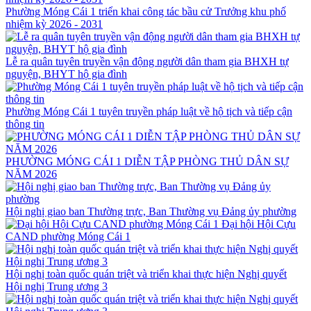
Phường Móng Cái 1 triển khai công tác bầu cử Trưởng khu phố
nhiệm kỳ 2026 - 2031
Lễ ra quân tuyên truyền vận động người dân tham gia BHXH tự
nguyện, BHYT hộ gia đình
Phường Móng Cái 1 tuyên truyền pháp luật về hộ tịch và tiếp cận
thông tin
PHƯỜNG MÓNG CÁI 1 DIỄN TẬP PHÒNG THỦ DÂN SỰ
NĂM 2026
Hội nghị giao ban Thường trực, Ban Thường vụ Đảng ủy phường
Đại hội Hội Cựu
CAND phường Móng Cái 1
Hội nghị toàn quốc quán triệt và triển khai thực hiện Nghị quyết
Hội nghị Trung ương 3