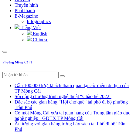
Truyền hình
Phát thanh
E-Magazine
Infographics
Tiếng Việt
English
Chinese
Phường Móng Cái 1
Gần 100.000 lượt khách tham quan tại các điểm du lịch của
TP Móng Cái
Sôi động chương trình nghệ thuật “Chào hè 2022”
Đặc sắc các gian hàng “Hội chợ quê” tại phố đi bộ phường
Trần Phú
Có một Móng Cái xưa tại gian hàng của Trung tâm giáo dục
nghề nghiệp - GDTX TP Móng Cái
Ấn tượng với gian hàng trưng bày sách tại Phố đi bộ Trần
Phú