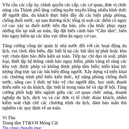
Yêu cầu các cấp ủy, chính quyền các cấp; các cơ quan, đơn vị chức
năng của Thành phố tăng cường tuyên truyền bằng nhiều hình thức
để người dân, du khách thực hiện đầy đủ các biện pháp phòng,
chống đuối nước, tai nạn thương tích; tổng rà soát các điểm có nguy
cơ cao xảy ra đuối nước trên địa bàn, yêu cầu khắc phục ngay
những tồn tại mất an toàn, lắp đặt biển cảnh báo “Cấm tắm”, biển
báo nguy hiểm tại các khu vực tiềm ẩn nguy cơ cao.
Tăng cường công tác quản lý nhà nước đối với các hoạt động du
lịch, vui chơi, tắm biển, đặc biệt là tại các bãi tắm tự phát hoặc khu
vực chưa đảm bảo điều kiện an toàn. Tiếp tục chỉ đạo rà soát, phân
loại, thiết lập hệ thống cảnh báo nguy hiểm, phân vùng rõ ràng các
khu vực được phép và không được phép tắm biển; triển khai lực
lượng ứng trực tại các bãi biển đông người. Xây dựng và triển khai
các chương trình phổ biến kiến thức, kỹ năng phòng chống đuối
nước, nâng cao ý thức tự bảo vệ cho người dân, học sinh, thanh
thiếu niên và du khách, đặc biệt là trong mùa hè và dịp lễ hội. Tăng
cường phối hợp liên ngành giữa các cơ quan chức năng, doanh
nghiệp du lịch, dịch vụ và các đơn vị tổ chức đoàn khách, nhằm
kiểm soát chặt chẽ các chương trình du lịch, đảm bảo tuân thủ
nghiêm các quy định về an toàn.
Vi Thu
Trung tâm TT&VH Móng Cái
Tin cùng chuyên mục