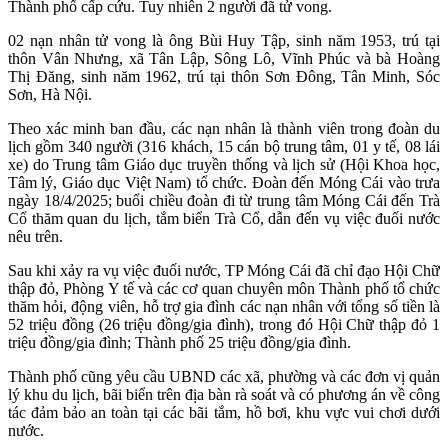
Thành phố cấp cứu. Tuy nhiên 2 người đã tử vong.
02 nạn nhân tử vong là ông Bùi Huy Tập, sinh năm 1953, trú tại
thôn Vân Nhưng, xã Tân Lập, Sông Lô, Vĩnh Phúc và bà Hoàng
Thị Đăng, sinh năm 1962, trú tại thôn Sơn Đông, Tân Minh, Sóc
Sơn, Hà Nội.
Theo xác minh ban đầu, các nạn nhân là thành viên trong đoàn du
lịch gồm 340 người (316 khách, 15 cán bộ trung tâm, 01 y tế, 08 lái
xe) do Trung tâm Giáo dục truyền thống và lịch sử (Hội Khoa học,
Tâm lý, Giáo dục Việt Nam) tổ chức. Đoàn đến Móng Cái vào trưa
ngày 18/4/2025; buổi chiều đoàn đi từ trung tâm Móng Cái đến Trà
Cổ thăm quan du lịch, tắm biển Trà Cổ, dẫn đến vụ việc đuối nước
nêu trên.
Sau khi xảy ra vụ việc đuối nước, TP Móng Cái đã chỉ đạo Hội Chữ
thập đỏ, Phòng Y tế và các cơ quan chuyên môn Thành phố tổ chức
thăm hỏi, động viên, hỗ trợ gia đình các nạn nhân với tổng số tiền là
52 triệu đồng (26 triệu đồng/gia đình), trong đó Hội Chữ thập đỏ 1
triệu đồng/gia đình; Thành phố 25 triệu đồng/gia đình.
Thành phố cũng yêu cầu UBND các xã, phường và các đơn vị quản
lý khu du lịch, bãi biển trên địa bàn rà soát và có phương án về công
tác đảm bảo an toàn tại các bãi tắm, hồ bơi, khu vực vui chơi dưới
nước.