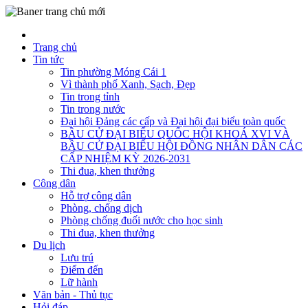
Trang chủ
Tin tức
Tin phường Móng Cái 1
Vì thành phố Xanh, Sạch, Đẹp
Tin trong tỉnh
Tin trong nước
Đại hội Đảng các cấp và Đại hội đại biểu toàn quốc
BẦU CỬ ĐẠI BIỂU QUỐC HỘI KHOÁ XVI VÀ
BẦU CỬ ĐẠI BIỂU HỘI ĐỒNG NHÂN DÂN CÁC
CẤP NHIỆM KỲ 2026-2031
Thi đua, khen thưởng
Công dân
Hỗ trợ công dân
Phòng, chống dịch
Phòng chống đuối nước cho học sinh
Thi đua, khen thưởng
Du lịch
Lưu trú
Điểm đến
Lữ hành
Văn bản - Thủ tục
Hỏi đáp