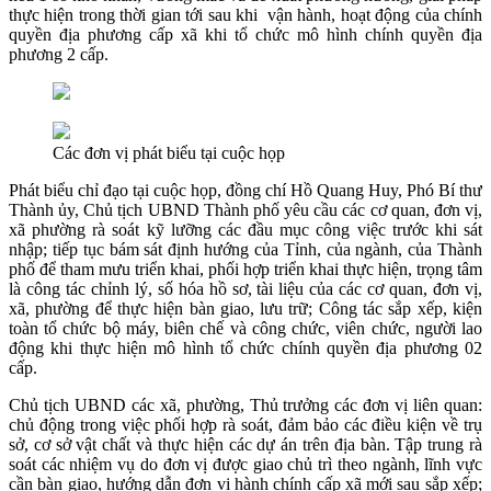
thực hiện trong thời gian tới sau khi vận hành, hoạt động của chính
quyền địa phương cấp xã khi tổ chức mô hình chính quyền địa
phương 2 cấp.
Các đơn vị phát biểu tại cuộc họp
Phát biểu chỉ đạo tại cuộc họp, đồng chí Hồ Quang Huy, Phó Bí thư
Thành ủy, Chủ tịch UBND Thành phố yêu cầu các cơ quan, đơn vị,
xã phường rà soát kỹ lưỡng các đầu mục công việc trước khi sát
nhập; tiếp tục bám sát định hướng của Tỉnh, của ngành, của Thành
phố để tham mưu triển khai, phối hợp triển khai thực hiện, trọng tâm
là công tác chỉnh lý, số hóa hồ sơ, tài liệu của các cơ quan, đơn vị,
xã, phường để thực hiện bàn giao, lưu trữ; Công tác sắp xếp, kiện
toàn tổ chức bộ máy, biên chế và công chức, viên chức, người lao
động khi thực hiện mô hình tổ chức chính quyền địa phương 02
cấp.
Chủ tịch UBND các xã, phường, Thủ trưởng các đơn vị liên quan:
chủ động trong việc phối hợp rà soát, đảm bảo các điều kiện về trụ
sở, cơ sở vật chất và thực hiện các dự án trên địa bàn. Tập trung rà
soát các nhiệm vụ do đơn vị được giao chủ trì theo ngành, lĩnh vực
cần bàn giao, hướng dẫn đơn vị hành chính cấp xã mới sau sắp xếp;