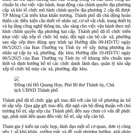
chuẩn bị cho việc vận hành, hoạt động của chính quyền địa phương
cấp xã khi tổ chức mô hình chính quyền địa phương 2 cấp đã được
TP Móng Cái triển khai khẩn trương. Thành phố đã chủ động hoàn
thiện các điều kiện cần thiết về nhân sự, cơ sở vật chất, trang thiết bị
và hạ tầng công nghệ thông tin, sẵn sàng cho việc vận hành theo mô
hình chính quyền địa phương hai cấp. Thành phố đã tổ chức triển
khai việc sắp xếp tổ chức bộ máy, đội ngũ cán bộ các xã, phường
sau sắp xếp theo đúng quy trình tại Hướng dẫn 09-HD/TU ngày
06/5/2025 của Ban Thường vụ Tỉnh ủy về xây dựng phương án
nhân sự cấp ủy xã, phường, đặc khu; Hướng dẫn 10-HD/TU ngày
06/5/2025 của Ban Thường vụ Tỉnh ủy về khung tiêu chuẩn tạm
thời và định hướng bố trí các chức danh lãnh đạo, quản lý khi sắp
xếp tổ chức bộ máy các xã, phường, đặc khu.
Đồng chí Hồ Quang Huy, Phó Bí thư Thành ủy, Chủ
tịch UBND Thành phố
Thành phố đã tổ chức gặp gỡ, trao đổi với cán bộ về phương án bố
trí sắp xếp. Qua gặp gỡ, trao đổi, đội ngũ cán bộ đồng thuận với chủ
trương bố trí, sắp xếp của Thành phố; đến nay chưa có vấn đề phức
tạp, phát sinh liên quan đến việc bố trí, sắp xếp cán bộ.
Tham gia ý kiến tại cuộc họp, lãnh đạo một số cơ quan, đơn vị cũng
nêu 1 số khó khăn, vướng mắc và đề xuất phương hướng, giải pháp