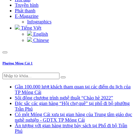
Truyền hình
Phát thanh
E-Magazine
Infographics
Tiếng Việt
English
Chinese
Phường Móng Cái 1
Gần 100.000 lượt khách tham quan tại các điểm du lịch của
TP Móng Cái
Sôi động chương trình nghệ thuật “Chào hè 2022”
Đặc sắc các gian hàng “Hội chợ quê” tại phố đi bộ phường
Trần Phú
Có một Móng Cái xưa tại gian hàng của Trung tâm giáo dục
nghề nghiệp - GDTX TP Móng Cái
Ấn tượng với gian hàng trưng bày sách tại Phố đi bộ Trần
Phú