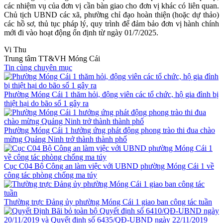
các nhiệm vụ của đơn vị cần bàn giao cho đơn vị khác có liên quan.
Chủ tịch UBND các xã, phường chỉ đạo hoàn thiện (hoặc dự thảo)
các hồ sơ, thủ tục pháp lý, quy trình để đảm bảo đơn vị hành chính
mới đi vào hoạt động ổn định từ ngày 01/7/2025.
Vi Thu
Trung tâm TT&VH Móng Cái
Tin cùng chuyên mục
Phường Móng Cái 1 thăm hỏi, động viên các tổ chức, hộ gia đình bị
thiệt hại do bão số 1 gây ra
Phường Móng Cái 1 hưởng ứng phát động phong trào thi đua chào
mừng Quảng Ninh trở thành thành phố
Cục C04 Bộ Công an làm việc với UBND phường Móng Cái 1 về
công tác phòng chống ma túy
Thường trực Đảng ủy phường Móng Cái 1 giao ban công tác tuần