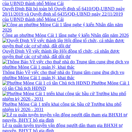
Quyết Định Bãi bỏ toàn bộ Quyết định số 6410/QĐ-UBND ngày
20/11/2019 và Quyết định số 6435/QĐ-UBND ngày 22/11/2019
của UBND thành phố Móng Cái
Công an phường Móng Cái 1 lắng nghe ý kiến Nhân dân năm 2026
Quyết Định Về việc thành lập Hội đồng tổ chức, cá nhân được
quyền thuê các cơ sở nhà, đất dôi dư
Thông Báo Về việc cho thuê nhà do Trung tâm cung ứng dịch vụ
phường Móng Cái 1 quản lý, khai thác
Phường Móng Cái 1
có tân Chủ tịch HĐND
Phường Móng Cái 1 triển khai công tác bầu cử Trưởng khu phố
nhiệm kỳ 2026 - 2031
Lễ ra quân tuyên truyền vận động người dân tham gia BHXH tự
nguyện, BHYT hộ gia đình