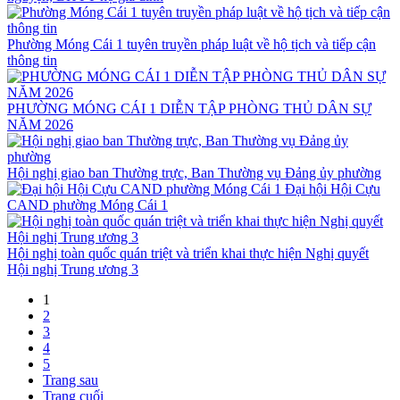
Phường Móng Cái 1 tuyên truyền pháp luật về hộ tịch và tiếp cận
thông tin
PHƯỜNG MÓNG CÁI 1 DIỄN TẬP PHÒNG THỦ DÂN SỰ
NĂM 2026
Hội nghị giao ban Thường trực, Ban Thường vụ Đảng ủy phường
Đại hội Hội Cựu
CAND phường Móng Cái 1
Hội nghị toàn quốc quán triệt và triển khai thực hiện Nghị quyết
Hội nghị Trung ương 3
1
2
3
4
5
Trang sau
Trang cuối