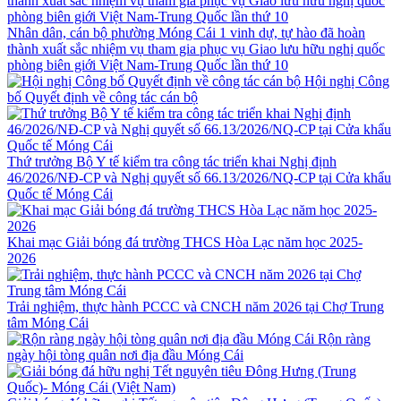
Nhân dân, cán bộ phường Móng Cái 1 vinh dự, tự hào đã hoàn
thành xuất sắc nhiệm vụ tham gia phục vụ Giao lưu hữu nghị quốc
phòng biên giới Việt Nam-Trung Quốc lần thứ 10
Hội nghị Công
bố Quyết định về công tác cán bộ
Thứ trưởng Bộ Y tế kiểm tra công tác triển khai Nghị định
46/2026/NĐ-CP và Nghị quyết số 66.13/2026/NQ-CP tại Cửa khẩu
Quốc tế Móng Cái
Khai mạc Giải bóng đá trường THCS Hòa Lạc năm học 2025-
2026
Trải nghiệm, thực hành PCCC và CNCH năm 2026 tại Chợ Trung
tâm Móng Cái
Rộn ràng
ngày hội tòng quân nơi địa đầu Móng Cái