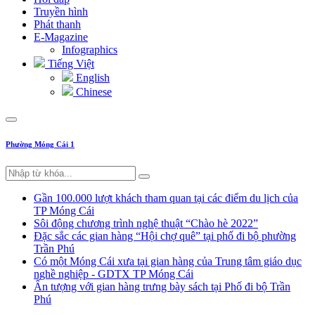
Truyền hình
Phát thanh
E-Magazine
Infographics
Tiếng Việt
English
Chinese
Phường Móng Cái 1
Gần 100.000 lượt khách tham quan tại các điểm du lịch của
TP Móng Cái
Sôi động chương trình nghệ thuật “Chào hè 2022”
Đặc sắc các gian hàng “Hội chợ quê” tại phố đi bộ phường
Trần Phú
Có một Móng Cái xưa tại gian hàng của Trung tâm giáo dục
nghề nghiệp - GDTX TP Móng Cái
Ấn tượng với gian hàng trưng bày sách tại Phố đi bộ Trần
Phú