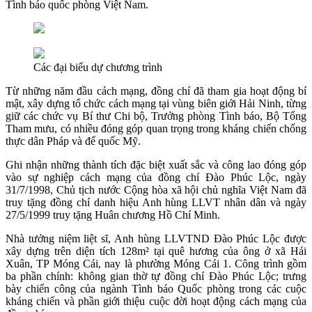
Tình báo quốc phòng Việt Nam.
Các đại biểu dự chương trình
Từ những năm đầu cách mạng, đồng chí đã tham gia hoạt động bí
mật, xây dựng tổ chức cách mạng tại vùng biên giới Hải Ninh, từng
giữ các chức vụ Bí thư Chi bộ, Trưởng phòng Tình báo, Bộ Tổng
Tham mưu, có nhiều đóng góp quan trọng trong kháng chiến chống
thực dân Pháp và đế quốc Mỹ.
Ghi nhận những thành tích đặc biệt xuất sắc và công lao đóng góp
vào sự nghiệp cách mạng của đồng chí Đào Phúc Lộc, ngày
31/7/1998, Chủ tịch nước Cộng hòa xã hội chủ nghĩa Việt Nam đã
truy tặng đồng chí danh hiệu Anh hùng LLVT nhân dân và ngày
27/5/1999 truy tặng Huân chương Hồ Chí Minh.
Nhà tưởng niệm liệt sĩ, Anh hùng LLVTND Đào Phúc Lộc được
xây dựng trên diện tích 128m² tại quê hương của ông ở xã Hải
Xuân, TP Móng Cái, nay là phường Móng Cái 1. Công trình gồm
ba phần chính: không gian thờ tự đồng chí Đào Phúc Lộc; trưng
bày chiến công của ngành Tình báo Quốc phòng trong các cuộc
kháng chiến và phần giới thiệu cuộc đời hoạt động cách mạng của