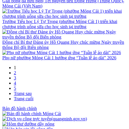
Giải bóng đá hữu nghị Tết nguyên tiêu Đông Hưng (Trung Quốc)-
Móng Cái (Việt Nam)
Trường Tiểu học Lý Tự Trọng (phường Móng Cái 1) triển khai
chương trình uống sữa cho học sinh tại trường
Đồng chí Bí thư Đảng ủy Hồ Quang Huy chúc mừng Ngày truyền
thống Bộ đội Biên phòng
Phụ nữ phường Móng Cái 1 hưởng ứng “Tuần lễ áo dài” 2026
1
2
3
4
5
Trang sau
Trang cuối
Bản đồ hành chính