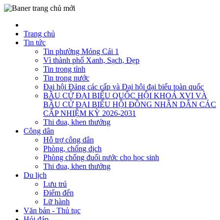
Trang chủ
Tin tức
Tin phường Móng Cái 1
Vì thành phố Xanh, Sạch, Đẹp
Tin trong tỉnh
Tin trong nước
Đại hội Đảng các cấp và Đại hội đại biểu toàn quốc
BẦU CỬ ĐẠI BIỂU QUỐC HỘI KHOÁ XVI VÀ
BẦU CỬ ĐẠI BIỂU HỘI ĐỒNG NHÂN DÂN CÁC
CẤP NHIỆM KỲ 2026-2031
Thi đua, khen thưởng
Công dân
Hỗ trợ công dân
Phòng, chống dịch
Phòng chống đuối nước cho học sinh
Thi đua, khen thưởng
Du lịch
Lưu trú
Điểm đến
Lữ hành
Văn bản - Thủ tục
Hỏi đáp