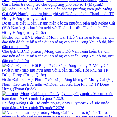
Cái 1 kiểm tra công tác chủ động ứng phó bão số 1 (Maysak)
Đoàn Đại biểu Đoàn Thanh niên các xã phường biên giới Móng Cái
(Việt Nam) giao lưu hữu nghị với Đoàn đại biểu Thanh niên TP
Đông Hưng (Trung Quốc)
Chủ tịch UBND phường Móng Cái 1 Đỗ Văn Tuấn kiểm tra, chỉ
đạo tiến độ thực hiện các dự án nâng cao chất lượng khu đô thị, khu
dân cư hiện hữu
Đoàn Đại biểu Hội Phụ nữ các xã phường biên giới Móng Cái (Việt
Nam) giao lưu hữu nghị với Đoàn đại biểu Hội Phụ nữ TP Đông
Hưng (Trung Quốc)
Phường Móng Cái 1 tổ chức “Ngày chạy Olympic - Vì sức khỏe
toàn dân - Vì An ninh Tổ quốc” 2026