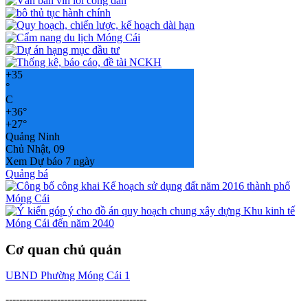
+
35
°
C
+
36°
+
27°
Quảng Ninh
Chủ Nhật, 09
Xem Dự báo 7 ngày
Quảng bá
Cơ quan chủ quản
UBND Phường Móng Cái 1
-----------------------------------------