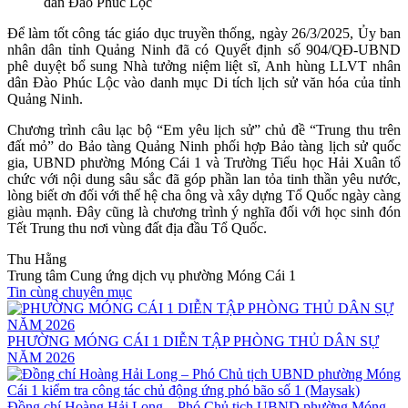
dân Đào Phúc Lộc
Để làm tốt công tác giáo dục truyền thống, ngày 26/3/2025, Ủy ban
nhân dân tỉnh Quảng Ninh đã có Quyết định số 904/QĐ-UBND
phê duyệt bổ sung Nhà tưởng niệm liệt sĩ, Anh hùng LLVT nhân
dân Đào Phúc Lộc vào danh mục Di tích lịch sử văn hóa của tỉnh
Quảng Ninh.
Chương trình câu lạc bộ “Em yêu lịch sử” chủ đề “Trung thu trên
đất mỏ” do Bảo tàng Quảng Ninh phối hợp Bảo tàng lịch sử quốc
gia, UBND phường Móng Cái 1 và Trường Tiểu học Hải Xuân tổ
chức với nội dung sâu sắc đã góp phần lan tỏa tinh thần yêu nước,
lòng biết ơn đối với thế hệ cha ông và xây dựng Tổ Quốc ngày càng
giàu mạnh. Đây cũng là chương trình ý nghĩa đối với học sinh đón
Tết Trung thu nơi vùng đất địa đầu Tổ Quốc.
Thu Hằng
Trung tâm Cung ứng dịch vụ phường Móng Cái 1
Tin cùng chuyên mục
PHƯỜNG MÓNG CÁI 1 DIỄN TẬP PHÒNG THỦ DÂN SỰ
NĂM 2026
Đồng chí Hoàng Hải Long – Phó Chủ tịch UBND phường Móng