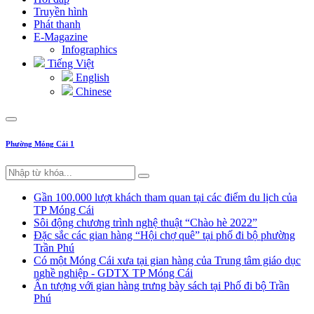
Truyền hình
Phát thanh
E-Magazine
Infographics
Tiếng Việt
English
Chinese
Phường Móng Cái 1
Gần 100.000 lượt khách tham quan tại các điểm du lịch của
TP Móng Cái
Sôi động chương trình nghệ thuật “Chào hè 2022”
Đặc sắc các gian hàng “Hội chợ quê” tại phố đi bộ phường
Trần Phú
Có một Móng Cái xưa tại gian hàng của Trung tâm giáo dục
nghề nghiệp - GDTX TP Móng Cái
Ấn tượng với gian hàng trưng bày sách tại Phố đi bộ Trần
Phú