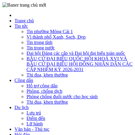
Trang chủ
Tin tức
Tin phường Móng Cái 1
Vì thành phố Xanh, Sạch, Đẹp
Tin trong tỉnh
Tin trong nước
Đại hội Đảng các cấp và Đại hội đại biểu toàn quốc
BẦU CỬ ĐẠI BIỂU QUỐC HỘI KHOÁ XVI VÀ
BẦU CỬ ĐẠI BIỂU HỘI ĐỒNG NHÂN DÂN CÁC
CẤP NHIỆM KỲ 2026-2031
Thi đua, khen thưởng
Công dân
Hỗ trợ công dân
Phòng, chống dịch
Phòng chống đuối nước cho học sinh
Thi đua, khen thưởng
Du lịch
Lưu trú
Điểm đến
Lữ hành
Văn bản - Thủ tục
Hỏi đáp