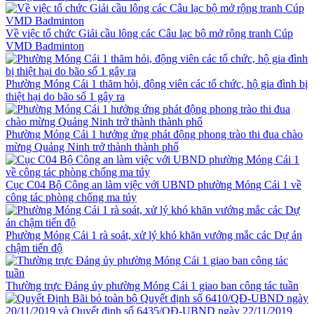
Về việc tổ chức Giải cầu lông các Câu lạc bộ mở rộng tranh Cúp
VMD Badminton
Phường Móng Cái 1 thăm hỏi, động viên các tổ chức, hộ gia đình bị
thiệt hại do bão số 1 gây ra
Phường Móng Cái 1 hưởng ứng phát động phong trào thi đua chào
mừng Quảng Ninh trở thành thành phố
Cục C04 Bộ Công an làm việc với UBND phường Móng Cái 1 về
công tác phòng chống ma túy
Phường Móng Cái 1 rà soát, xử lý khó khăn vướng mắc các Dự án
chậm tiến độ
Thường trực Đảng ủy phường Móng Cái 1 giao ban công tác tuần