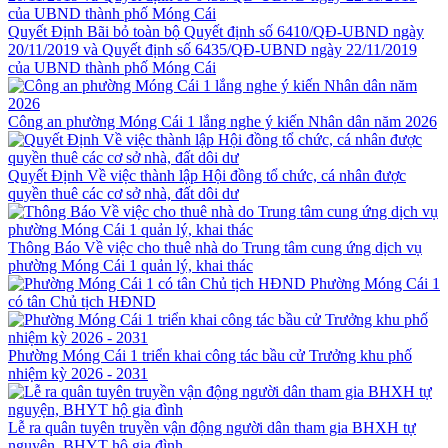
Quyết Định Bãi bỏ toàn bộ Quyết định số 6410/QĐ-UBND ngày
20/11/2019 và Quyết định số 6435/QĐ-UBND ngày 22/11/2019
của UBND thành phố Móng Cái
Công an phường Móng Cái 1 lắng nghe ý kiến Nhân dân năm 2026
Quyết Định Về việc thành lập Hội đồng tổ chức, cá nhân được
quyền thuê các cơ sở nhà, đất dôi dư
Thông Báo Về việc cho thuê nhà do Trung tâm cung ứng dịch vụ
phường Móng Cái 1 quản lý, khai thác
Phường Móng Cái 1
có tân Chủ tịch HĐND
Phường Móng Cái 1 triển khai công tác bầu cử Trưởng khu phố
nhiệm kỳ 2026 - 2031
Lễ ra quân tuyên truyền vận động người dân tham gia BHXH tự
nguyện, BHYT hộ gia đình