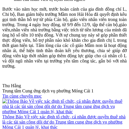
Bước vào năm học mới, trước hoàn cảnh của gia đình đồng chí L,
Chi bộ, Ban giám hiệu trường Mầm non Hải Hòa đã quyết định kêu
gọi tinh thần hỗ trợ từ phía Cán bộ, giáo viên nhân viên trong toàn
trường. Trong 4 ngày huy động, từ 9/9 đến 12/9, tập thể cán bộ,giáo
viên,nhân viên nhà trường bằng việc trích từ tiền lương của mình đã
ủng hộ số tiền 10 triệu đồng. Với sự chung tay này sẽ góp phần thiết
thực động viên, hỗ trợ phần nào khó khăn cho gia đình chị L trong
thời gian hiện tại. Tấm lòng của các cô giáo Mầm non là hoạt động
nhân ái, thể hiện tinh thần đoàn kết yêu thương, chia sẻ giúp đỡ
động viên kịp thời nhằm góp thêm động lực giúp cho cá nhân cô L
và đội ngũ nhân viên tại trường yên tâm công tác, gắn bó với nhà
trường.
Thu Hằng
Trung tâm Cung ứng dịch vụ phường Móng Cái 1
Tin cùng chuyên mục
Thông Báo Về việc xác định tổ chức, cá nhân được quyền thuê nhà
là các tài sản công dôi dư do Trung tâm cung ứng dịch vụ phường
Móng Cái 1 quản lý, khai thác