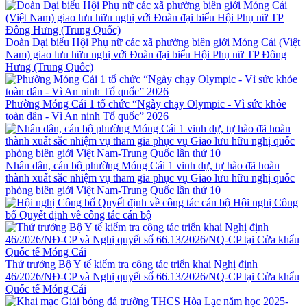
Đoàn Đại biểu Hội Phụ nữ các xã phường biên giới Móng Cái (Việt
Nam) giao lưu hữu nghị với Đoàn đại biểu Hội Phụ nữ TP Đông
Hưng (Trung Quốc)
Phường Móng Cái 1 tổ chức “Ngày chạy Olympic - Vì sức khỏe
toàn dân - Vì An ninh Tổ quốc” 2026
Nhân dân, cán bộ phường Móng Cái 1 vinh dự, tự hào đã hoàn
thành xuất sắc nhiệm vụ tham gia phục vụ Giao lưu hữu nghị quốc
phòng biên giới Việt Nam-Trung Quốc lần thứ 10
Hội nghị Công
bố Quyết định về công tác cán bộ
Thứ trưởng Bộ Y tế kiểm tra công tác triển khai Nghị định
46/2026/NĐ-CP và Nghị quyết số 66.13/2026/NQ-CP tại Cửa khẩu
Quốc tế Móng Cái