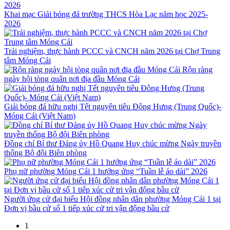
Khai mạc Giải bóng đá trường THCS Hòa Lạc năm học 2025-
2026
Trải nghiệm, thực hành PCCC và CNCH năm 2026 tại Chợ Trung
tâm Móng Cái
Rộn ràng
ngày hội tòng quân nơi địa đầu Móng Cái
Giải bóng đá hữu nghị Tết nguyên tiêu Đông Hưng (Trung Quốc)-
Móng Cái (Việt Nam)
Đồng chí Bí thư Đảng ủy Hồ Quang Huy chúc mừng Ngày truyền
thống Bộ đội Biên phòng
Phụ nữ phường Móng Cái 1 hưởng ứng “Tuần lễ áo dài” 2026
Người ứng cử đại biểu Hội đồng nhân dân phường Móng Cái 1 tại
Đơn vị bầu cử số 1 tiếp xúc cử tri vận động bầu cử
1