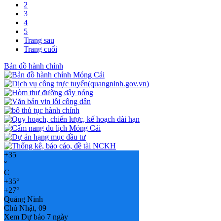
2
3
4
5
Trang sau
Trang cuối
Bản đồ hành chính
+
35
°
C
+
35°
+
27°
Quảng Ninh
Chủ Nhật, 09
Xem Dự báo 7 ngày