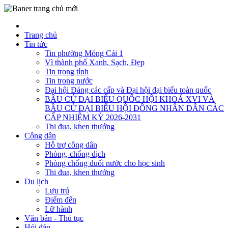
Trang chủ
Tin tức
Tin phường Móng Cái 1
Vì thành phố Xanh, Sạch, Đẹp
Tin trong tỉnh
Tin trong nước
Đại hội Đảng các cấp và Đại hội đại biểu toàn quốc
BẦU CỬ ĐẠI BIỂU QUỐC HỘI KHOÁ XVI VÀ
BẦU CỬ ĐẠI BIỂU HỘI ĐỒNG NHÂN DÂN CÁC
CẤP NHIỆM KỲ 2026-2031
Thi đua, khen thưởng
Công dân
Hỗ trợ công dân
Phòng, chống dịch
Phòng chống đuối nước cho học sinh
Thi đua, khen thưởng
Du lịch
Lưu trú
Điểm đến
Lữ hành
Văn bản - Thủ tục
Hỏi đáp