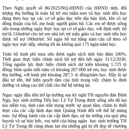
Theo Nghị quyết số 86/2025/NQ-HĐND của HĐND tỉnh, đối
tượng thụ hưởng là toàn bộ trẻ em mầm non và học sinh tiểu học
đang theo học tại các cơ sở giáo dục trên địa bàn tỉnh, khi có sự
đồng thuận của bố, mẹ hoặc người giám hộ. Các em sẽ được uống
sữa trong những ngày thực học tại cơ sở giáo dục, với định mức hỗ
trợ là 110ml/trẻ cho trẻ em nhà trẻ; trẻ mẫu giáo và học sinh tiểu học
được hỗ trợ 180ml/trẻ. Số ngày hỗ trợ hằng năm căn cứ theo số
ngày học trực tiếp, nhưng tối đa không quá 175 ngày/năm học.
Toàn bộ kinh phí mua sữa được ngân sách tỉnh bảo đảm 100%.
Thời gian thực hiện chính sách hỗ trợ đến hết ngày 31/12/2030.
Tổng nguồn lực thực hiện chính sách dự kiến khoảng 1.725 tỷ
đồng; bình quân mỗi năm có khoảng 207.000 trẻ em, học sinh được
thụ hưởng, với kinh phí khoảng 287,5 tỷ đồng/năm học. Đây là sự
đầu tư lớn, thể hiện quyết tâm của tỉnh trong việc chăm lo dinh
dưỡng và nâng cao thể chất cho thế hệ tương lai.
Ngay ngày đầu tiên trở lại trường sau kỳ nghỉ Tết nguyên đán Bính
Ngọ, học sinh trường Tiểu học Lý Tự Trọng được uống sữa đã lan
tỏa niềm vui, tình cảm trân trọng trước sự quan tâm, chăm lo thiết
thực của các cấp lãnh đạo tỉnh Quảng Ninh đối với thế hệ măng
non. Sự đồng hành của các cấp lãnh đạo, sự tin tưởng của quý phụ
huynh và sự háo hức, vui tươi của hàng ngàn học sinh trường TH
Lý Tự Trọng đã cùng nhau lan tỏa những giá trị tốt đẹp từ chương