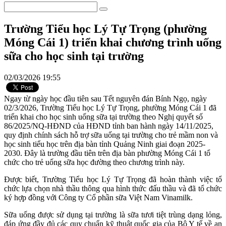
Trường Tiểu học Lý Tự Trọng (phường
Móng Cái 1) triển khai chương trình uống
sữa cho học sinh tại trường
02/03/2026 19:55
Ngay từ ngày học đầu tiên sau Tết nguyên đán Bính Ngọ, ngày
02/3/2026, Trường Tiểu học Lý Tự Trọng, phường Móng Cái 1 đã
triển khai cho học sinh uống sữa tại trường theo Nghị quyết số
86/2025/NQ-HĐND của HĐND tỉnh ban hành ngày 14/11/2025,
quy định chính sách hỗ trợ sữa uống tại trường cho trẻ mầm non và
học sinh tiểu học trên địa bàn tỉnh Quảng Ninh giai đoạn 2025-
2030. Đây là trường đầu tiên trên địa bàn phường Móng Cái 1 tổ
chức cho trẻ uống sữa học đường theo chương trình này.
Được biết, Trường Tiểu học Lý Tự Trọng đã hoàn thành việc tổ
chức lựa chọn nhà thầu thông qua hình thức đấu thầu và đã tổ chức
ký hợp đồng với Công ty Cổ phần sữa Việt Nam Vinamilk.
Sữa uống được sử dụng tại trường là sữa tươi tiệt trùng dạng lỏng,
đáp ứng đầy đủ các quy chuẩn kỹ thuật quốc gia của Bộ Y tế về an