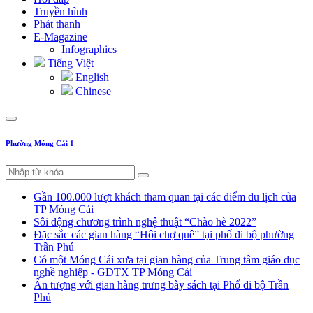
Truyền hình
Phát thanh
E-Magazine
Infographics
Tiếng Việt
English
Chinese
Phường Móng Cái 1
Gần 100.000 lượt khách tham quan tại các điểm du lịch của
TP Móng Cái
Sôi động chương trình nghệ thuật “Chào hè 2022”
Đặc sắc các gian hàng “Hội chợ quê” tại phố đi bộ phường
Trần Phú
Có một Móng Cái xưa tại gian hàng của Trung tâm giáo dục
nghề nghiệp - GDTX TP Móng Cái
Ấn tượng với gian hàng trưng bày sách tại Phố đi bộ Trần
Phú