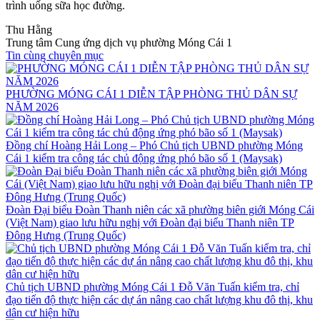
trình uống sữa học đường.
Thu Hằng
Trung tâm Cung ứng dịch vụ phường Móng Cái 1
Tin cùng chuyên mục
PHƯỜNG MÓNG CÁI 1 DIỄN TẬP PHÒNG THỦ DÂN SỰ
NĂM 2026
Đồng chí Hoàng Hải Long – Phó Chủ tịch UBND phường Móng
Cái 1 kiểm tra công tác chủ động ứng phó bão số 1 (Maysak)
Đoàn Đại biểu Đoàn Thanh niên các xã phường biên giới Móng Cái
(Việt Nam) giao lưu hữu nghị với Đoàn đại biểu Thanh niên TP
Đông Hưng (Trung Quốc)
Chủ tịch UBND phường Móng Cái 1 Đỗ Văn Tuấn kiểm tra, chỉ
đạo tiến độ thực hiện các dự án nâng cao chất lượng khu đô thị, khu
dân cư hiện hữu