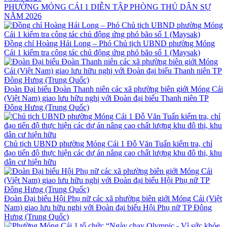
PHƯỜNG MÓNG CÁI 1 DIỄN TẬP PHÒNG THỦ DÂN SỰ
NĂM 2026
Đồng chí Hoàng Hải Long – Phó Chủ tịch UBND phường Móng
Cái 1 kiểm tra công tác chủ động ứng phó bão số 1 (Maysak)
Đoàn Đại biểu Đoàn Thanh niên các xã phường biên giới Móng Cái
(Việt Nam) giao lưu hữu nghị với Đoàn đại biểu Thanh niên TP
Đông Hưng (Trung Quốc)
Chủ tịch UBND phường Móng Cái 1 Đỗ Văn Tuấn kiểm tra, chỉ
đạo tiến độ thực hiện các dự án nâng cao chất lượng khu đô thị, khu
dân cư hiện hữu
Đoàn Đại biểu Hội Phụ nữ các xã phường biên giới Móng Cái (Việt
Nam) giao lưu hữu nghị với Đoàn đại biểu Hội Phụ nữ TP Đông
Hưng (Trung Quốc)