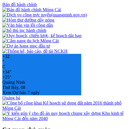
Bản đồ hành chính
+
32
°
C
+
34°
+
25°
Quảng Ninh
Thứ Bảy, 08
Xem Dự báo 7 ngày
Quảng bá