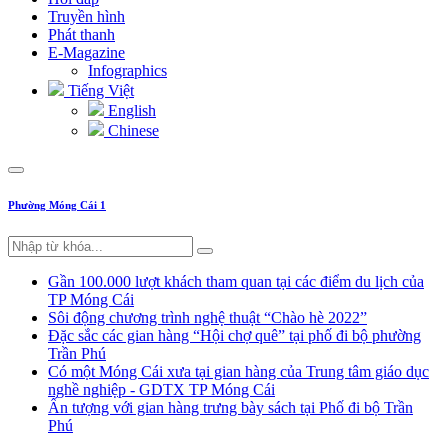
Truyền hình
Phát thanh
E-Magazine
Infographics
Tiếng Việt
English
Chinese
Phường Móng Cái 1
Gần 100.000 lượt khách tham quan tại các điểm du lịch của
TP Móng Cái
Sôi động chương trình nghệ thuật “Chào hè 2022”
Đặc sắc các gian hàng “Hội chợ quê” tại phố đi bộ phường
Trần Phú
Có một Móng Cái xưa tại gian hàng của Trung tâm giáo dục
nghề nghiệp - GDTX TP Móng Cái
Ấn tượng với gian hàng trưng bày sách tại Phố đi bộ Trần
Phú