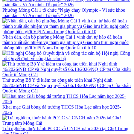
Phường Móng Cái 1 tổ chức “Ngày chạy Olympic - Vì sức khỏe
toàn dân - Vì An ninh Tổ quốc” 2026
Nhân dân, cán bộ phường Móng Cái 1 vinh dự, tự hào đã hoàn
thành xuất sắc nhiệm vụ tham gia phục vụ Giao lưu hữu nghị quốc
phòng biên giới Việt Nam-Trung Quốc lần thứ 10
Hội nghị Công
bố Quyết định về công tác cán bộ
Thứ trưởng Bộ Y tế kiểm tra công tác triển khai Nghị định
46/2026/NĐ-CP và Nghị quyết số 66.13/2026/NQ-CP tại Cửa khẩu
Quốc tế Móng Cái
Khai mạc Giải bóng đá trường THCS Hòa Lạc năm học 2025-
2026
Trải nghiệm, thực hành PCCC và CNCH năm 2026 tại Chợ Trung
tâm Móng Cái