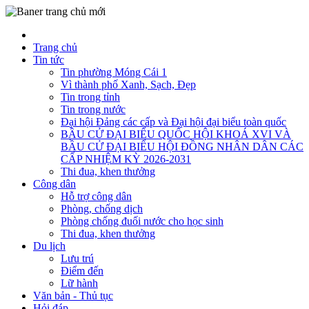
Trang chủ
Tin tức
Tin phường Móng Cái 1
Vì thành phố Xanh, Sạch, Đẹp
Tin trong tỉnh
Tin trong nước
Đại hội Đảng các cấp và Đại hội đại biểu toàn quốc
BẦU CỬ ĐẠI BIỂU QUỐC HỘI KHOÁ XVI VÀ
BẦU CỬ ĐẠI BIỂU HỘI ĐỒNG NHÂN DÂN CÁC
CẤP NHIỆM KỲ 2026-2031
Thi đua, khen thưởng
Công dân
Hỗ trợ công dân
Phòng, chống dịch
Phòng chống đuối nước cho học sinh
Thi đua, khen thưởng
Du lịch
Lưu trú
Điểm đến
Lữ hành
Văn bản - Thủ tục
Hỏi đáp