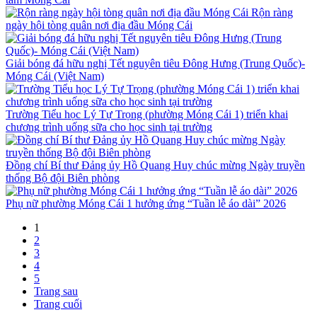
Rộn ràng
ngày hội tòng quân nơi địa đầu Móng Cái
Giải bóng đá hữu nghị Tết nguyên tiêu Đông Hưng (Trung Quốc)-
Móng Cái (Việt Nam)
Trường Tiểu học Lý Tự Trọng (phường Móng Cái 1) triển khai
chương trình uống sữa cho học sinh tại trường
Đồng chí Bí thư Đảng ủy Hồ Quang Huy chúc mừng Ngày truyền
thống Bộ đội Biên phòng
Phụ nữ phường Móng Cái 1 hưởng ứng “Tuần lễ áo dài” 2026
1
2
3
4
5
Trang sau
Trang cuối