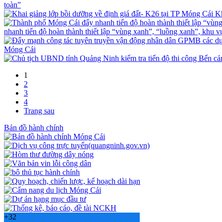
toàn”
Kh
nhanh tiến độ hoàn thành thiết lập “vùng xanh”, “luồng xanh”, khu v
Móng Cái
1
2
3
4
Trang sau
Bản đồ hành chính
+
32