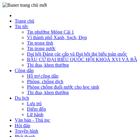
Trang chủ
Tin tức
Tin phường Móng Cái 1
Vì thành phố Xanh, Sạch, Đẹp
Tin trong tỉnh
Tin trong nước
Đại hội Đảng các cấp và Đại hội đại biểu toàn quốc
BẦU CỬ ĐẠI BIỂU QUỐC HỘI KHOÁ XVI VÀ BẦ
Thi đua, khen thưởng
Công dân
Hỗ trợ công dân
Phòng, chống dịch
Phòng chống đuối nước cho học sinh
Thi đua, khen thưởng
Du lịch
Lưu trú
Điểm đến
Lữ hành
Văn bản - Thủ tục
Hỏi đáp
Truyền hình
Phát thanh