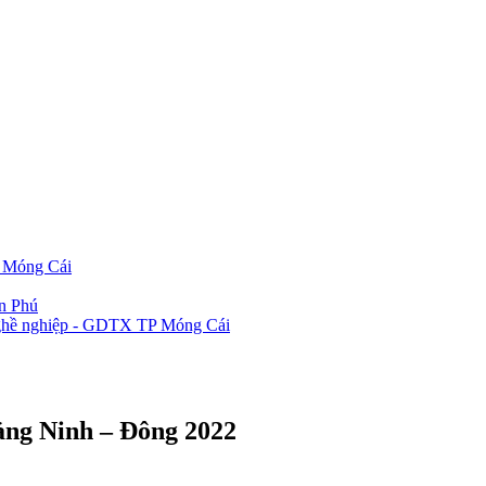
P Móng Cái
ần Phú
 nghề nghiệp - GDTX TP Móng Cái
ảng Ninh – Đông 2022