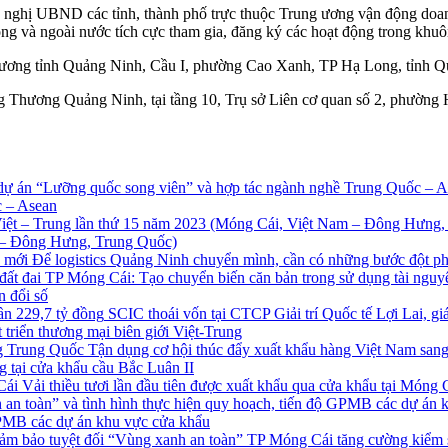
 nghị UBND các tỉnh, thành phố trực thuộc Trung ương vận động doanh
rong và ngoài nước tích cực tham gia, đăng ký các hoạt động trong khuô
 Thương tỉnh Quảng Ninh, Cầu I, phường Cao Xanh, TP Hạ Long, tỉnh Q
g Thương Quảng Ninh, tại tầng 10, Trụ sở Liên cơ quan số 2, phường
c – Asean
m – Đông Hưng, Trung Quốc)
Để logistics Quảng Ninh chuyển mình, cần có những bước đột p
TP Móng Cái: Tạo chuyển biến căn bản trong sử dụng tài nguyê
 đổi số
SCIC thoái vốn tại CTCP Giải trí Quốc tế Lợi Lai, gi
 triển thương mại biên giới Việt-Trung
Tận dụng cơ hội thúc đẩy xuất khẩu hàng Việt Nam sang
g tại cửa khẩu cầu Bắc Luân II
Vải thiều tươi lần đầu tiên được xuất khẩu qua cửa khẩu tại Móng 
 GPMB các dự án khu vực cửa khẩu
TP Móng Cái tăng cường kiểm s