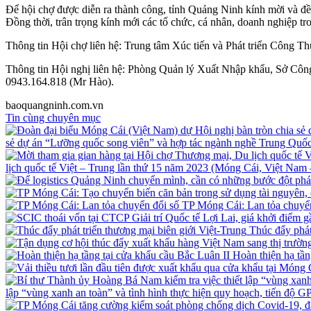
Để hội chợ được diễn ra thành công, tỉnh Quảng Ninh kính mời và đề
Đồng thời, trân trọng kính mới các tổ chức, cá nhân, doanh nghiệp t
Thông tin Hội chợ liên hệ: Trung tâm Xúc tiến và Phát triển Công
Thông tin Hội nghị liên hệ: Phòng Quản lý Xuất Nhập khẩu, Sở Côn
0943.164.818 (Mr Hào).
baoquangninh.com.vn
Tin cùng chuyên mục
sẻ dự án “Lưỡng quốc song viên” và hợp tác ngành nghề Trung Quố
lịch quốc tế Việt – Trung lần thứ 15 năm 2023 (Móng Cái, Việt Na
TP Móng Cái: Lan tỏa chuyển
Thúc đẩy phát
Hoàn thiện hạ tần
lập “vùng xanh an toàn” và tình hình thực hiện quy hoạch, tiến độ