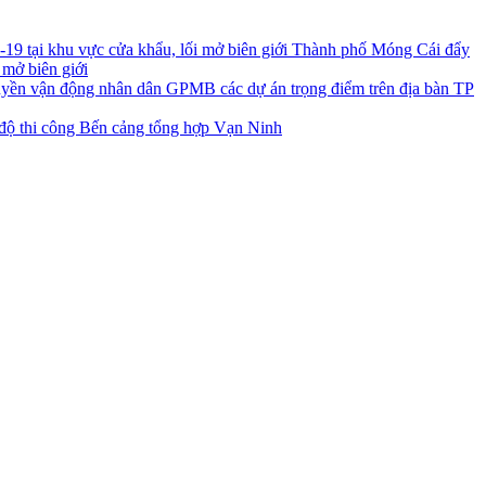
Thành phố Móng Cái đẩy
 mở biên giới
uyền vận động nhân dân GPMB các dự án trọng điểm trên địa bàn TP
độ thi công Bến cảng tổng hợp Vạn Ninh