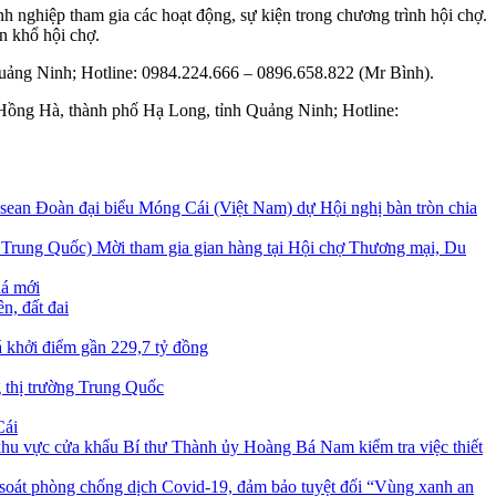
 nghiệp tham gia các hoạt động, sự kiện trong chương trình hội chợ.
n khổ hội chợ.
uảng Ninh; Hotline: 0984.224.666 – 0896.658.822 (Mr Bình).
 Hồng Hà, thành phố Hạ Long, tỉnh Quảng Ninh; Hotline:
Đoàn đại biểu Móng Cái (Việt Nam) dự Hội nghị bàn tròn chia
Mời tham gia gian hàng tại Hội chợ Thương mại, Du
há mới
n, đất đai
á khởi điểm gần 229,7 tỷ đồng
 thị trường Trung Quốc
Cái
Bí thư Thành ủy Hoàng Bá Nam kiểm tra việc thiết
oát phòng chống dịch Covid-19, đảm bảo tuyệt đối “Vùng xanh an