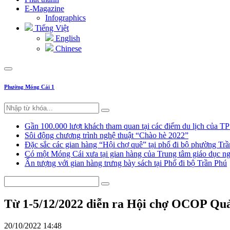
E-Magazine
Infographics
Tiếng Việt
English
Chinese
Phường Móng Cái 1
Gần 100.000 lượt khách tham quan tại các điểm du lịch của T
Sôi động chương trình nghệ thuật “Chào hè 2022”
Đặc sắc các gian hàng “Hội chợ quê” tại phố đi bộ phường Tr
Có một Móng Cái xưa tại gian hàng của Trung tâm giáo dục
Ấn tượng với gian hàng trưng bày sách tại Phố đi bộ Trần Phú
Từ 1-5/12/2022 diễn ra Hội chợ OCOP Qu
20/10/2022 14:48