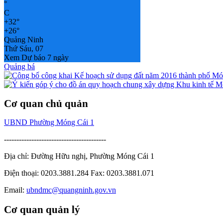
°
C
+
32°
+
26°
Quảng Ninh
Thứ Sáu, 07
Xem Dự báo 7 ngày
Quảng bá
Cơ quan chủ quản
UBND Phường Móng Cái 1
-----------------------------------------
Địa chỉ: Đường Hữu nghị, Phường Móng Cái 1
Điện thoại: 0203.3881.284 Fax: 0203.3881.071
Email:
ubndmc@quangninh.gov.vn
Cơ quan quản lý