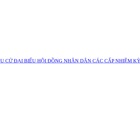
U CỬ ĐẠI BIỂU HỘI ĐỒNG NHÂN DÂN CÁC CẤP NHIỆM KỲ 