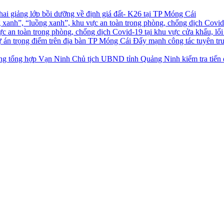
ai giảng lớp bồi dưỡng về định giá đất- K26 tại TP Móng Cái
ực an toàn trong phòng, chống dịch Covid-19 tại khu vực cửa khẩu, lối
Đẩy mạnh công tác tuyên tr
Chủ tịch UBND tỉnh Quảng Ninh kiểm tra tiến 