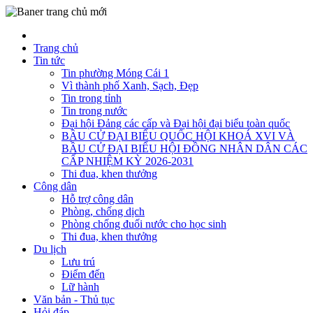
Trang chủ
Tin tức
Tin phường Móng Cái 1
Vì thành phố Xanh, Sạch, Đẹp
Tin trong tỉnh
Tin trong nước
Đại hội Đảng các cấp và Đại hội đại biểu toàn quốc
BẦU CỬ ĐẠI BIỂU QUỐC HỘI KHOÁ XVI VÀ
BẦU CỬ ĐẠI BIỂU HỘI ĐỒNG NHÂN DÂN CÁC
CẤP NHIỆM KỲ 2026-2031
Thi đua, khen thưởng
Công dân
Hỗ trợ công dân
Phòng, chống dịch
Phòng chống đuối nước cho học sinh
Thi đua, khen thưởng
Du lịch
Lưu trú
Điểm đến
Lữ hành
Văn bản - Thủ tục
Hỏi đáp