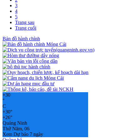
3
4
5
Trang sau
Trang cuối
Bản đồ hành chính
+
30
°
C
+
30°
+
26°
Quảng Ninh
Thứ Năm, 06
Xem Dự báo 7 ngày
Quảng bá