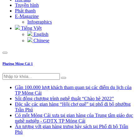
Truyền hình
Phát thanh
E-Magazine
Infographics
Tiếng Việt
English
Chinese
Phường Móng Cái 1
Gần 100.000 lượt khách tham quan tại các điểm du lịch của
TP Móng Cái
Sôi động chương trình nghệ thuật “Chào hè 2022”
Đặc sắc các gian hàng “Hội chợ quê” tại phố đi bộ phường
Trần Phú
Có một Móng Cái xưa tại gian hàng của Trung tâm giáo dục
nghề nghiệp - GDTX TP Móng Cái
Ấn tượng với gian hàng trưng bày sách tại Phố đi bộ Trần
Phú