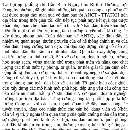
Tại hội nghị, đồng chí Trần Bích Ngọc, Phó Bí thư Thường trực
Đảng ủy phường đã ghi nhận những kết quả mà công an phường đã
đạt được trong thời gian qua về đảm bảo tốt ANCT - TTATXH trên
địa bàn; trong thời gian tới, cần tiếp tục phát huy kết quả đạt được
khắc phục hạn chế nhằm tạo niềm tin với Nhân dân, triển khai thực
hiện tốt một số nhiệm vụ trọng tâm thường xuyên nhất là công tác
xây dựng phong trào Toàn dân bảo vệ ANTQ, xác định đây là
nhiệm vụ quan trọng, thường xuyên của cả hệ thống chính trị và của
toàn dân; Tăng cường lãnh đạo, chỉ đạo xây dựng, củng cố nền an
ninh nhân dân, thế trận an ninh nhân dân; Quan tâm xây dựng, củng
cố lực lượng an ninh cơ sở, Bảo vệ cơ quan, doanh nghiệp, trường
học trong sạch, vững mạnh; chú trọng phát triển và nâng cao chất
lượng các hình thức tự phòng, tự quản, tự hòa giải từ gia đình đến
cộng đồng dân cư, cơ quan, đơn vị, doanh nghiệp, cơ sở giáo dục;
Củng cố và duy trì, phát huy hiệu quả hoạt động của các mô hình
trong phong trào toàn dân bảo vệ an ninh Tổ quốc hiện có, nghiên
cứu xây dựng các mô hình mới phù hợp, đáp ứng yêu cầu công tác
bảo đảm an ninh, trật tự ở khu dân cư, cơ quan, doanh nghiệp,
trường học trên địa bàn; Tăng cường công tác phối hợp giữa lực
lượng Công an với các ban, ngành đoàn thể đẩy mạnh công tác
tuyên truyền, nâng cao nhận thức cho cán bộ, đảng viên và Nhân
dân về vị trí, ý nghĩa tầm quan trọng của quần chúng nhân dân trong
sự nghiệp phát triển kinh tế, xã hội, bảo đảm an ninh, quốc phòng,
coi đây là nhiệm vụ trọng tâm, thường xuyên; lực lượng Công an
phát huy dân chủ, lắng nghe tâm tư, nguyện vọng, đồng thời tiếp