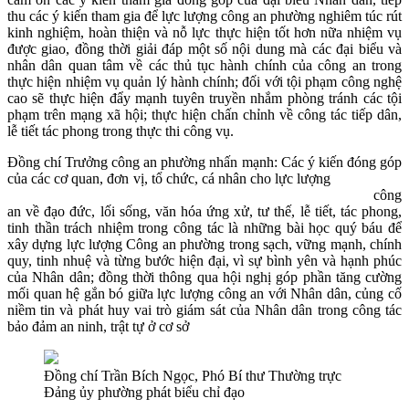
thu các ý kiến tham gia để lực lượng công an phường nghiêm túc rút
kinh nghiệm, hoàn thiện và nỗ lực thực hiện tốt hơn nữa nhiệm vụ
được giao, đồng thời giải đáp một số nội dung mà các đại biểu và
nhân dân quan tâm về các thủ tục hành chính của công an trong
thực hiện nhiệm vụ quản lý hành chính; đối với tội phạm công nghệ
cao sẽ thực hiện đẩy mạnh tuyên truyền nhắm phòng tránh các tội
phạm trên mạng xã hội; thực hiện chấn chỉnh về công tác tiếp dân,
lễ tiết tác phong trong thực thi công vụ.
Đồng chí Trưởng công an phường nhấn mạnh: Các ý kiến đóng góp
của các cơ quan, đơn vị, tổ chức, cá nhân cho lực lượng
công
an về đạo đức, lối sống, văn hóa ứng xử, tư thế, lễ tiết, tác phong,
tinh thần trách nhiệm trong công tác là những bài học quý báu để
xây dựng lực lượng Công an phường trong sạch, vững mạnh, chính
quy, tinh nhuệ và từng bước hiện đại, vì sự bình yên và hạnh phúc
của Nhân dân; đồng thời thông qua hội nghị góp phần tăng cường
mối quan hệ gắn bó giữa lực lượng công an với Nhân dân, củng cố
niềm tin và phát huy vai trò giám sát của Nhân dân trong công tác
bảo đảm an ninh, trật tự ở cơ sở
Đồng chí Trần Bích Ngọc, Phó Bí thư Thường trực
Đảng ủy phường phát biểu chỉ đạo