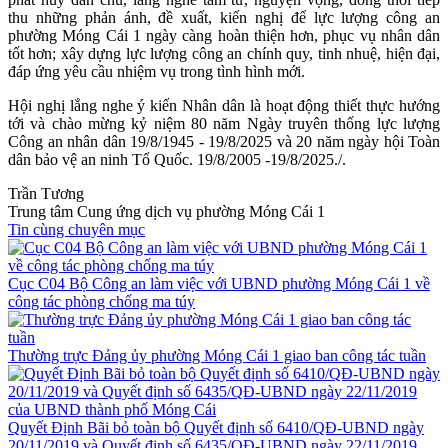
thu những phản ánh, đề xuất, kiến nghị để lực lượng công an
phường Móng Cái 1 ngày càng hoàn thiện hơn, phục vụ nhân dân
tốt hơn; xây dựng lực lượng công an chính quy, tinh nhuệ, hiện đại,
đáp ứng yêu cầu nhiệm vụ trong tình hình mới.
Hội nghị lắng nghe ý kiến Nhân dân là hoạt động thiết thực hướng
tới và chào mừng kỷ niệm 80 năm Ngày truyên thống lực lượng
Công an nhân dân 19/8/1945 - 19/8/2025 và 20 năm ngày hội Toàn
dân bảo vệ an ninh Tổ Quốc. 19/8/2005 -19/8/2025./.
Trần Tương
Trung tâm Cung ứng dịch vụ phường Móng Cái 1
Tin cùng chuyên mục
Cục C04 Bộ Công an làm việc với UBND phường Móng Cái 1 về
công tác phòng chống ma túy
Thường trực Đảng ủy phường Móng Cái 1 giao ban công tác tuần
Quyết Định Bãi bỏ toàn bộ Quyết định số 6410/QĐ-UBND ngày
20/11/2019 và Quyết định số 6435/QĐ-UBND ngày 22/11/2019