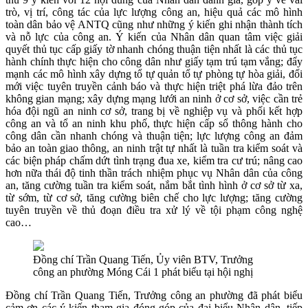
trò, vị trí, công tác của lực lượng công an, hiệu quả các mô hình
toàn dân bảo vệ ANTQ cũng như những ý kiến ghi nhận thành tích
và nỗ lực của công an. Ý kiến của Nhân dân quan tâm việc giải
quyết thủ tục cấp giấy tờ nhanh chóng thuận tiện nhất là các thủ tục
hành chính thực hiện cho công dân như giấy tạm trú tạm vắng; đẩy
mạnh các mô hình xây dựng tổ tự quản tổ tự phòng tự hòa giải, đổi
mới việc tuyên truyền cảnh báo và thực hiện triệt phá lừa đảo trên
không gian mạng; xây dựng mạng lưới an ninh ở cơ sở, việc cần trẻ
hóa đội ngũ an ninh cơ sở, trang bị về nghiệp vụ và phối kết hợp
công an và tổ an ninh khu phố, thực hiện cấp sổ thông hành cho
công dân cần nhanh chóng và thuận tiện; lực lượng công an đảm
bảo an toàn giao thông, an ninh trật tự nhất là tuần tra kiểm soát và
các biện pháp chấm dứt tình trạng đua xe, kiểm tra cư trú; nâng cao
hơn nữa thái độ tinh thần trách nhiệm phục vụ Nhân dân của công
an, tăng cường tuần tra kiểm soát, nắm bắt tình hình ở cơ sở từ xa,
từ sớm, từ cơ sở, tăng cường biên chế cho lực lượng; tăng cường
tuyên truyền về thủ đoạn điều tra xử lý về tội phạm công nghệ
cao…
Đồng chí Trần Quang Tiến, Ủy viên BTV, Trưởng
công an phường Móng Cái 1 phát biểu tại hội nghị
Đồng chí Trần Quang Tiến, Trưởng công an phường đã phát biểu
cảm ơn các ý kiến tham gia đóng góp của đại biểu Nhân dân, tiếp