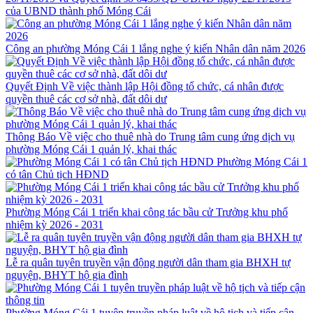
của UBND thành phố Móng Cái
Công an phường Móng Cái 1 lắng nghe ý kiến Nhân dân năm 2026
Quyết Định Về việc thành lập Hội đồng tổ chức, cá nhân được
quyền thuê các cơ sở nhà, đất dôi dư
Thông Báo Về việc cho thuê nhà do Trung tâm cung ứng dịch vụ
phường Móng Cái 1 quản lý, khai thác
Phường Móng Cái 1
có tân Chủ tịch HĐND
Phường Móng Cái 1 triển khai công tác bầu cử Trưởng khu phố
nhiệm kỳ 2026 - 2031
Lễ ra quân tuyên truyền vận động người dân tham gia BHXH tự
nguyện, BHYT hộ gia đình
Phường Móng Cái 1 tuyên truyền pháp luật về hộ tịch và tiếp cận