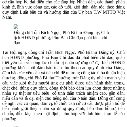
cơ cấu hợp lý, đại diện cho các tầng lớp Nhân dân, các thành phần
kinh tế, lĩnh vực công tác, các độ tuổi, giới tính, dân tộc, theo đúng
quy định Luật bầu cử và hướng dẫn của Uỷ ban T.W MTTQ Việt
Nam.
Đồng chí Trần Bích Ngọc, Phó Bí thư Đảng uỷ, Chủ
tịch HĐND phường, Phó Ban Chỉ đạo phát biểu chỉ
đạo
Tại Hội nghị, đồng chí Trần Bích Ngọc, Phó Bí thư Đảng uỷ, Chủ
tịch HĐND phường, Phó Ban Chỉ đạo đã phát biểu chỉ đạo, quán
triệt yêu cầu về công tác chuẩn bị nhân sự ứng cử đại biểu HĐND
phường khóa mới đảm bảo tuân thủ theo các quy định của Đảng,
đảm bảo các yêu cầu và tiêu chí đề ra trong công tác thỏa thuận hiệp
thương. đồng chí Phó Bí thư Thường trực Đảng ủy nhấn mạnh yêu
cầu việc giới thiệu người ứng cử phải được tiến hành thận trọng,
chặt chẽ, đúng quy trình, đồng thời bảo đảm lựa chọn được những
nhân sự thật sự tiêu biểu, có tinh thần trách nhiệm cao, gần dân,
hiểu dân và là đại diện cho tiếng nói của Nhân dân. Đồng chí cũng
đề nghị các cơ quan, đơn vị, tổ chức căn cứ cơ cấu được phân bổ để
tiến hành giới thiệu nhân sự đúng quy định, bảo đảm hồ sơ, tiêu
chuẩn, điều kiện theo luật định, phù hợp với tình hình thực tế của
phường.