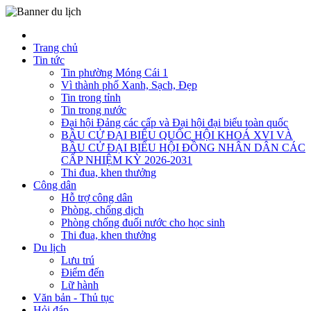
Trang chủ
Tin tức
Tin phường Móng Cái 1
Vì thành phố Xanh, Sạch, Đẹp
Tin trong tỉnh
Tin trong nước
Đại hội Đảng các cấp và Đại hội đại biểu toàn quốc
BẦU CỬ ĐẠI BIỂU QUỐC HỘI KHOÁ XVI VÀ
BẦU CỬ ĐẠI BIỂU HỘI ĐỒNG NHÂN DÂN CÁC
CẤP NHIỆM KỲ 2026-2031
Thi đua, khen thưởng
Công dân
Hỗ trợ công dân
Phòng, chống dịch
Phòng chống đuối nước cho học sinh
Thi đua, khen thưởng
Du lịch
Lưu trú
Điểm đến
Lữ hành
Văn bản - Thủ tục
Hỏi đáp