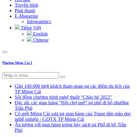
Truyền hình
Phát thanh
E-Magazine
Infographics
Tiếng Việt
English
Chinese
Phường Móng Cái 1
Gần 100.000 lượt khách tham quan tại các điểm du lịch của
TP Móng Cái
Sôi động chương trình nghệ thuật “Chào hè 2022”
Đặc sắc các gian hàng “Hội chợ quê” tại phố đi bộ phường
Trần Phú
Có một Móng Cái xưa tại gian hàng của Trung tâm giáo dục
nghề nghiệp - GDTX TP Móng Cái
Ấn tượng với gian hàng trưng bày sách tại Phố đi bộ Trần
Phú