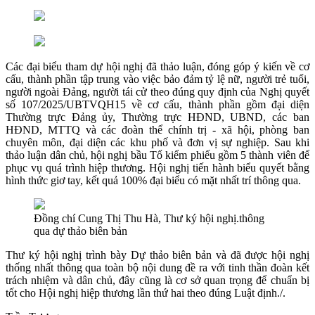
Các đại biểu tham dự hội nghị đã thảo luận, đóng góp ý kiến về cơ
cấu, thành phần tập trung vào việc bảo đảm tỷ lệ nữ, người trẻ tuổi,
người ngoài Đảng, người tái cử theo đúng quy định của Nghị quyết
số 107/2025/UBTVQH15 về cơ cấu, thành phần gồm đại diện
Thường trực Đảng ủy, Thường trực HĐND, UBND, các ban
HĐND, MTTQ và các đoàn thể chính trị - xã hội, phòng ban
chuyên môn, đại diện các khu phố và đơn vị sự nghiệp. Sau khi
thảo luận dân chủ, hội nghị bầu Tổ kiểm phiếu gồm 5 thành viên để
phục vụ quá trình hiệp thương. Hội nghị tiến hành biểu quyết bằng
hình thức giơ tay, kết quả 100% đại biểu có mặt nhất trí thông qua.
Đồng chí Cung Thị Thu Hà, Thư ký hội nghị.thông
qua dự thảo biên bản
Thư ký hội nghị trình bày Dự thảo biên bản và đã được hội nghị
thống nhất thông qua toàn bộ nội dung đề ra với tinh thần đoàn kết
trách nhiệm và dân chủ, đây cũng là cơ sở quan trọng để chuẩn bị
tốt cho Hội nghị hiệp thương lần thứ hai theo đúng Luật định./.