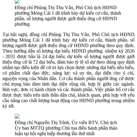
Đồng chí Phùng Thị Thu Vân, Phó Chủ tịch HĐND
phường Móng Cái 1 đã trình bày dự kiến cơ cấu, thành
phần, số lượng người được giới thiệu ứng cử HĐND
phường
Tại hội nghị, đồng chí Phùng Thị Thu Vân, Phó Chủ tịch HĐND
phường Móng Cái 1 đã trình bày dự kiến cơ cấu, thành phần, số
lượng người được giới thiệu ứng cử HĐND phường theo quy định.
Theo hướng dẫn số lượng đại biểu HĐND phường nhiệm kỳ 2026
- 2031 được bầu là 24 đại biểu; dự kiến số lượng người được giới
thiệu ứng cử là 72 đại biểu, đảm bảo tỷ lệ số dư theo đúng quy định
nhằm tạo điều kiện để cử tri lựa chọn được những đại biểu tiêu biểu,
có phẩm chất đạo đức, năng lực và uy tín, đại diện cho ý chí,
nguyện vọng của Nhân dân. Cơ cấu thành phần người ứng cử được
chú trọng bảo đảm tính đại diện rộng rãi, hợp lý giữa các ngành,
lĩnh vực, đơn vị hành chính và các thành phần. Việc phân bổ cơ cấu
được thực hiện trên tinh thần dân chủ, khách quan, phù hợp với yêu
cầu nâng cao chất lượng hoạt động của HĐND phường trong nhiệm
kỳ tới.
Đồng chí Nguyễn Thị Trình, Ủy viên BTV, Chủ tịch
Ủy ban MTTQ phường Chủ tọa điều hành phần thảo
luận tại hội nghị hiệp thương lần thứ nhất