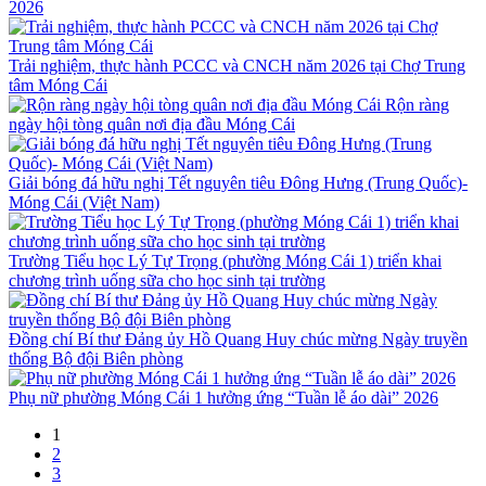
2026
Trải nghiệm, thực hành PCCC và CNCH năm 2026 tại Chợ Trung
tâm Móng Cái
Rộn ràng
ngày hội tòng quân nơi địa đầu Móng Cái
Giải bóng đá hữu nghị Tết nguyên tiêu Đông Hưng (Trung Quốc)-
Móng Cái (Việt Nam)
Trường Tiểu học Lý Tự Trọng (phường Móng Cái 1) triển khai
chương trình uống sữa cho học sinh tại trường
Đồng chí Bí thư Đảng ủy Hồ Quang Huy chúc mừng Ngày truyền
thống Bộ đội Biên phòng
Phụ nữ phường Móng Cái 1 hưởng ứng “Tuần lễ áo dài” 2026
1
2
3