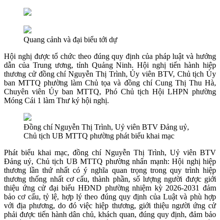
Quang cảnh và đại biểu tới dự
Hội nghị được tổ chức theo đúng quy định của pháp luật và hướng
dẫn của Trung ương, tỉnh Quảng Ninh. Hội nghị tiến hành hiệp
thương cử đồng chí Nguyễn Thị Trình, Ủy viên BTV, Chủ tịch Ủy
ban MTTQ phường làm Chủ tọa và đồng chí Cung Thị Thu Hà,
Chuyên viên Ủy ban MTTQ, Phó Chủ tịch Hội LHPN phường
Móng Cái 1 làm Thư ký hội nghị.
Đồng chí Nguyễn Thị Trình, Uỷ viên BTV Đảng uỷ,
Chủ tịch UB MTTQ phường phát biểu khai mạc
Phát biểu khai mạc, đồng chí Nguyễn Thị Trình, Uỷ viên BTV
Đảng uỷ, Chủ tịch UB MTTQ phường nhấn mạnh: Hội nghị hiệp
thương lần thứ nhất có ý nghĩa quan trọng trong quy trình hiệp
thương thống nhất cơ cấu, thành phần, số lượng người được giới
thiệu ứng cử đại biểu HĐND phường nhiệm kỳ 2026-2031 đảm
bảo cơ cấu, tỷ lệ, hợp lý theo đúng quy định của Luật và phù hợp
với địa phương, do đó việc hiệp thương, giới thiệu người ứng cử
phải được tiến hành dân chủ, khách quan, đúng quy định, đảm bảo