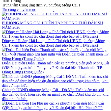
Trần Tương
Trung tâm Cung ứng dịch vụ phường Móng Cái 1
Tin cùng chuyên mục
PHƯỜNG MÓNG CÁI 1 DIỄN TẬP PHÒNG THỦ DÂN SỰ
NĂM 2026
Đồng chí Hoàng Hải Long – Phó Chủ tịch UBND phường Móng
Cái 1 kiểm tra công tác chủ động ứng phó bão số 1 (Maysak)
Đoàn Đại biểu Đoàn Thanh niên các xã phường biên giới Móng Cái
(Việt Nam) giao lưu hữu nghị với Đoàn đại biểu Thanh niên TP
Đông Hưng (Trung Quốc)
Chủ tịch UBND phường Móng Cái 1 Đỗ Văn Tuấn kiểm tra, chỉ
đạo tiến độ thực hiện các dự án nâng cao chất lượng khu đô thị, khu
dân cư hiện hữu