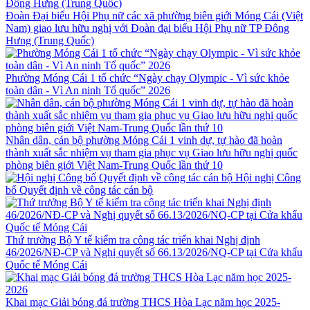
Đoàn Đại biểu Hội Phụ nữ các xã phường biên giới Móng Cái (Việt
Nam) giao lưu hữu nghị với Đoàn đại biểu Hội Phụ nữ TP Đông
Hưng (Trung Quốc)
Phường Móng Cái 1 tổ chức “Ngày chạy Olympic - Vì sức khỏe
toàn dân - Vì An ninh Tổ quốc” 2026
Nhân dân, cán bộ phường Móng Cái 1 vinh dự, tự hào đã hoàn
thành xuất sắc nhiệm vụ tham gia phục vụ Giao lưu hữu nghị quốc
phòng biên giới Việt Nam-Trung Quốc lần thứ 10
Hội nghị Công
bố Quyết định về công tác cán bộ
Thứ trưởng Bộ Y tế kiểm tra công tác triển khai Nghị định
46/2026/NĐ-CP và Nghị quyết số 66.13/2026/NQ-CP tại Cửa khẩu
Quốc tế Móng Cái
Khai mạc Giải bóng đá trường THCS Hòa Lạc năm học 2025-