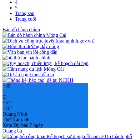
4
5
Trang sau
Trang cuối
Bản đồ hành chính
+
30
°
C
+
31°
+
26°
Quảng Ninh
Thứ Năm, 06
Xem Dự báo 7 ngày
Quảng bá