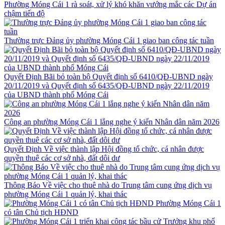
Phường Móng Cái 1 rà soát, xử lý khó khăn vướng mắc các Dự án
chậm tiến độ
Thường trực Đảng ủy phường Móng Cái 1 giao ban công tác tuần
Quyết Định Bãi bỏ toàn bộ Quyết định số 6410/QĐ-UBND ngày
20/11/2019 và Quyết định số 6435/QĐ-UBND ngày 22/11/2019
của UBND thành phố Móng Cái
Công an phường Móng Cái 1 lắng nghe ý kiến Nhân dân năm 2026
Quyết Định Về việc thành lập Hội đồng tổ chức, cá nhân được
quyền thuê các cơ sở nhà, đất dôi dư
Thông Báo Về việc cho thuê nhà do Trung tâm cung ứng dịch vụ
phường Móng Cái 1 quản lý, khai thác
Phường Móng Cái 1
có tân Chủ tịch HĐND