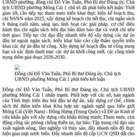
UBND phường, đồng chí Đỗ Văn Tuấn, Phó Bí thư Đảng ủy, Chủ
tịch UBND phường Móng Cái 1 chủ trì đã phát biểu kết luận: Thời
gian tới, cần tiếp tục tham mưu triển khai thực hiện kế hoạch thu,
chi NSNN năm 2025, xây dựng kế hoạch chi tiết thu, chi ngân sách
6 tháng cuối năm, sáng tạo, linh hoạt các giải pháp, cơ chế điều
hành thu chi ngân sách trên địa bàn đảm bảo đạt và vượt chỉ tiêu
tỉnh giao: Tiếp tục chỉ đạo đẩy nhanh tiến độ xây dựng các dự án
đầu tư ngoài ngân sách, triển khai báo cáo cấp thẩm quyền triển
khai các dự án đầu tư công. Xây dựng kế hoạch đầu tư công trung
hạn và xác định danh mục các dự án khởi công mới, các công trình
trọng điểm giai đoạn 2026-2030.
Đồng chí Đỗ Văn Tuấn, Phó Bí thư Đảng ủy, Chủ tịch
UBND phường Móng Cái 1 phát biểu kết luận
Đồng chí Đỗ Văn Tuấn, Phó Bí thư Đảng ủy, Chủ tịch UBND
phường Móng Cái 1 nhấn mạnh: Phối hợp với các sở, ban ngành
của Tỉnh thực hiện thu hút đầu tư dự án, xây dựng cơ chế, chính
sách thí điểm triển khai Khu hợp tác ngành nghề qua biên giới
Móng Cái (Việt Nam) - Đông Hưng (Trung Quốc) vầ Đề án Kinh tế
cửa khẩu gắn với xây dựng cửa khẩu thông minh; Tham mưu, chủ
động công tác phòng chống thiên tai, lụt bão; Tập trung chỉ đạo sản
xuất ngành nông, lâm nghiệp và thủy sản, đẩy nhanh tiến độ thực
hiện giao mặt nước biển. Đẩy nhanh tiến độ cấp GCN QSD đất cho