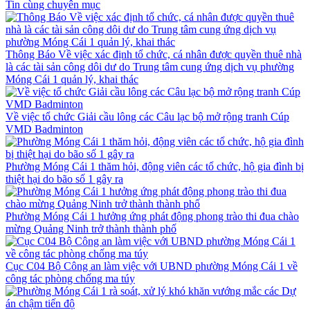
Tin cùng chuyên mục
Thông Báo Về việc xác định tổ chức, cá nhân được quyền thuê nhà
là các tài sản công dôi dư do Trung tâm cung ứng dịch vụ phường
Móng Cái 1 quản lý, khai thác
Về việc tổ chức Giải cầu lông các Câu lạc bộ mở rộng tranh Cúp
VMD Badminton
Phường Móng Cái 1 thăm hỏi, động viên các tổ chức, hộ gia đình bị
thiệt hại do bão số 1 gây ra
Phường Móng Cái 1 hưởng ứng phát động phong trào thi đua chào
mừng Quảng Ninh trở thành thành phố
Cục C04 Bộ Công an làm việc với UBND phường Móng Cái 1 về
công tác phòng chống ma túy