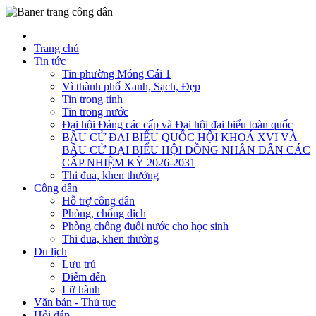
Trang chủ
Tin tức
Tin phường Móng Cái 1
Vì thành phố Xanh, Sạch, Đẹp
Tin trong tỉnh
Tin trong nước
Đại hội Đảng các cấp và Đại hội đại biểu toàn quốc
BẦU CỬ ĐẠI BIỂU QUỐC HỘI KHOÁ XVI VÀ
BẦU CỬ ĐẠI BIỂU HỘI ĐỒNG NHÂN DÂN CÁC
CẤP NHIỆM KỲ 2026-2031
Thi đua, khen thưởng
Công dân
Hỗ trợ công dân
Phòng, chống dịch
Phòng chống đuối nước cho học sinh
Thi đua, khen thưởng
Du lịch
Lưu trú
Điểm đến
Lữ hành
Văn bản - Thủ tục
Hỏi đáp