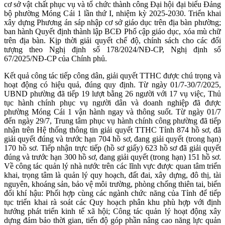
cơ sở vật chất phục vụ và tổ chức thành công Đại hội đại biểu Đảng
bộ phường Móng Cái 1 lần thứ I, nhiệm kỳ 2025-2030. Triển khai
xây dựng Phương án sáp nhập cơ sở giáo dục trên địa bàn phường;
ban hành Quyết định thành lập BCĐ Phổ cập giáo dục, xóa mù chữ
trên địa bàn. Kịp thời giải quyết chế độ, chính sách cho các đối
tượng theo Nghị định số 178/2024/NĐ-CP, Nghị định số
67/2025/NĐ-CP của Chính phủ.
Kết quả công tác tiếp công dân, giải quyết TTHC được chú trọng và
hoạt động có hiệu quả, đúng quy định. Từ ngày 01/7-30/7/2025,
UBND phường đã tiếp 19 lượt bằng 26 người với 17 vụ việc, Thủ
tục hành chính phục vụ người dân và doanh nghiệp đã được
phường Móng Cái 1 vận hành ngay và thông suốt. Từ ngày 01/7
đến ngày 29/7, Trung tâm phục vụ hành chính công phường đã tiếp
nhận trên Hệ thống thông tin giải quyết TTHC Tỉnh 874 hồ sơ, đã
giải quyết đúng và trước hạn 704 hồ sơ, đang giải quyết (trong hạn)
170 hồ sơ. Tiếp nhận trực tiếp (hồ sơ giấy) 623 hồ sơ đã giải quyết
đúng và trước hạn 300 hồ sơ, đang giải quyết (trong hạn) 151 hồ sơ.
Về công tác quản lý nhà nước trên các lĩnh vực được quan tâm triển
khai, trọng tâm là quản lý quy hoạch, đất đai, xây dựng, đô thị, tài
nguyên, khoáng sản, bảo vệ môi trường, phòng chống thiên tai, biến
đổi khí hậu: Phối hợp cùng các ngành chức năng của Tỉnh để tiếp
tục triển khai rà soát các Quy hoạch phân khu phù hợp với định
hướng phát triển kinh tế xã hội; Công tác quản lý hoạt động xây
dựng đảm bảo thời gian, tiến độ góp phần nâng cao năng lực quản