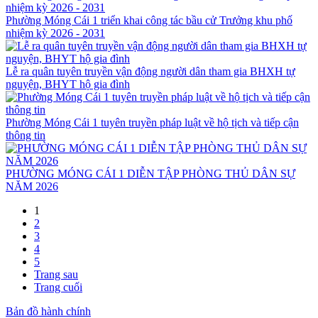
Phường Móng Cái 1 triển khai công tác bầu cử Trưởng khu phố
nhiệm kỳ 2026 - 2031
Lễ ra quân tuyên truyền vận động người dân tham gia BHXH tự
nguyện, BHYT hộ gia đình
Phường Móng Cái 1 tuyên truyền pháp luật về hộ tịch và tiếp cận
thông tin
PHƯỜNG MÓNG CÁI 1 DIỄN TẬP PHÒNG THỦ DÂN SỰ
NĂM 2026
1
2
3
4
5
Trang sau
Trang cuối
Bản đồ hành chính