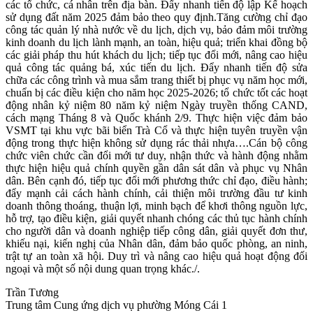
các tổ chức, cá nhân trên địa bàn. Đẩy nhanh tiến độ lập Kế hoạch
sử dụng đất năm 2025 đảm bảo theo quy định.Tăng cường chỉ đạo
công tác quản lý nhà nước về du lịch, dịch vụ, bảo đảm môi trường
kinh doanh du lịch lành mạnh, an toàn, hiệu quả; triển khai đồng bộ
các giải pháp thu hút khách du lịch; tiếp tục đổi mới, nâng cao hiệu
quả công tác quảng bá, xúc tiến du lịch. Đẩy nhanh tiến độ sửa
chữa các công trình và mua sắm trang thiết bị phục vụ năm học mới,
chuẩn bị các điều kiện cho năm học 2025-2026; tổ chức tốt các hoạt
động nhân kỷ niệm 80 năm kỷ niệm Ngày truyền thống CAND,
cách mạng Tháng 8 và Quốc khánh 2/9. Thực hiện việc đảm bảo
VSMT tại khu vực bãi biển Trà Cổ và thực hiện tuyên truyền vận
động trong thực hiện không sử dụng rác thải nhựa….Cán bộ công
chức viên chức cần đổi mới tư duy, nhận thức và hành động nhằm
thực hiện hiệu quả chính quyền gần dân sát dân và phục vụ Nhân
dân. Bên cạnh đó, tiếp tục đổi mới phương thức chỉ đạo, điều hành;
đẩy mạnh cải cách hành chính, cải thiện môi trường đầu tư kinh
doanh thông thoáng, thuận lợi, minh bạch để khơi thông nguồn lực,
hỗ trợ, tạo điều kiện, giải quyết nhanh chóng các thủ tục hành chính
cho người dân và doanh nghiệp tiếp công dân, giải quyết đơn thư,
khiếu nại, kiến nghị của Nhân dân, đảm bảo quốc phòng, an ninh,
trật tự an toàn xã hội. Duy trì và nâng cao hiệu quả hoạt động đối
ngoại và một số nội dung quan trọng khác./.
Trần Tương
Trung tâm Cung ứng dịch vụ phường Móng Cái 1