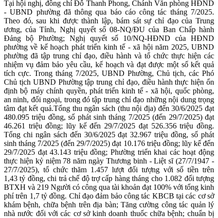
Tại hội nghị, đồng chí Đỗ Thanh Phong, Chánh Văn phòng HĐND
- UBND phường đã thông qua báo cáo công tác tháng 7/2025.
Theo đó, sau khi được thành lập, bám sát sự chỉ đạo của Trung
ương, của Tỉnh, Nghị quyết số 08-NQ/ĐU của Ban Chấp hành
Đảng bộ Phường; Nghị quyết số 10/NQ-HĐND của HĐND
phường về kế hoạch phát triển kinh tế - xã hội năm 2025, UBND
phường đã tập trung chỉ đạo, điều hành và tổ chức thực hiện các
nhiệm vụ đảm bảo yêu cầu, kế hoạch và đạt được một số kết quả
tích cực. Trong tháng 7/2025, UBND Phường, Chủ tịch, các Phó
Chủ tịch UBND Phường tập trung chỉ đạo, điều hành thực hiện ổn
định bộ máy chính quyền, phát triển kinh tế - xã hội, quốc phòng,
an ninh, đối ngoại, trong đó tập trung chỉ đạo những nội dung trọng
tâm đạt kết quả.Tổng thu ngân sách (thu nội địa) đến 30/6/2025 đạt
480.095 triệu đồng, số phát sinh tháng 7/2025 (đến 29/7/2025) đạt
46.261 triệu đồng; lũy kế đến 29/7/2025 đạt 526.356 triệu đồng.
Tổng chi ngân sách đến 30/6/2025 đạt 32.967 triệu đồng, số phát
sinh tháng 7/2025 (đến 29/7/2025) đạt 10.176 triệu đồng; lũy kế đến
29/7/2025 đạt 43.143 triệu đồng; Phường triển khai các hoạt động
thực hiện kỷ niệm 78 năm ngày Thương binh - Liệt sĩ (27/7/1947 -
27/7/2025), tổ chức thăm 1.457 lượt đối tượng với số tiền trên
1,43 tỷ đồng, chi trả chế độ trợ cấp hàng tháng cho 1.082 đối tượng
BTXH và 219 Người có công qua tài khoản đạt 100% với tổng kinh
phí trên 1,7 tỷ đồng. Chỉ đạo đảm bảo công tác KBCB tại các cơ sở
khám bệnh, chữa bệnh trên địa bàn; Tăng cường công tác quản lý
nhà nước đối với các cơ sở kinh doanh thuốc chữa bệnh; chuẩn bị