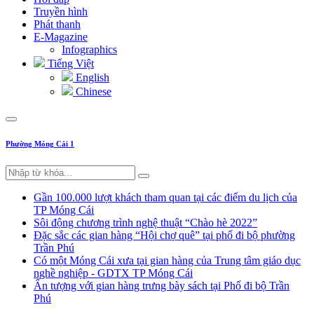
Truyền hình
Phát thanh
E-Magazine
Infographics
Tiếng Việt
English
Chinese
Phường Móng Cái 1
Gần 100.000 lượt khách tham quan tại các điểm du lịch của
TP Móng Cái
Sôi động chương trình nghệ thuật “Chào hè 2022”
Đặc sắc các gian hàng “Hội chợ quê” tại phố đi bộ phường
Trần Phú
Có một Móng Cái xưa tại gian hàng của Trung tâm giáo dục
nghề nghiệp - GDTX TP Móng Cái
Ấn tượng với gian hàng trưng bày sách tại Phố đi bộ Trần
Phú