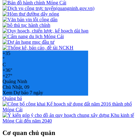
+
35
°
C
+
36°
+
27°
Quảng Ninh
Chủ Nhật, 09
Xem Dự báo 7 ngày
Quảng bá
Cơ quan chủ quản