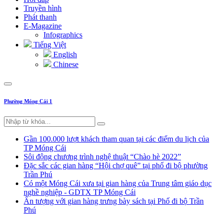
Truyền hình
Phát thanh
E-Magazine
Infographics
Tiếng Việt
English
Chinese
Phường Móng Cái 1
Gần 100.000 lượt khách tham quan tại các điểm du lịch của
TP Móng Cái
Sôi động chương trình nghệ thuật “Chào hè 2022”
Đặc sắc các gian hàng “Hội chợ quê” tại phố đi bộ phường
Trần Phú
Có một Móng Cái xưa tại gian hàng của Trung tâm giáo dục
nghề nghiệp - GDTX TP Móng Cái
Ấn tượng với gian hàng trưng bày sách tại Phố đi bộ Trần
Phú