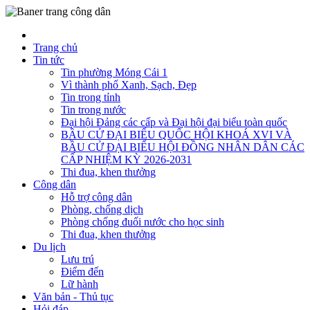
Trang chủ
Tin tức
Tin phường Móng Cái 1
Vì thành phố Xanh, Sạch, Đẹp
Tin trong tỉnh
Tin trong nước
Đại hội Đảng các cấp và Đại hội đại biểu toàn quốc
BẦU CỬ ĐẠI BIỂU QUỐC HỘI KHOÁ XVI VÀ
BẦU CỬ ĐẠI BIỂU HỘI ĐỒNG NHÂN DÂN CÁC
CẤP NHIỆM KỲ 2026-2031
Thi đua, khen thưởng
Công dân
Hỗ trợ công dân
Phòng, chống dịch
Phòng chống đuối nước cho học sinh
Thi đua, khen thưởng
Du lịch
Lưu trú
Điểm đến
Lữ hành
Văn bản - Thủ tục
Hỏi đáp