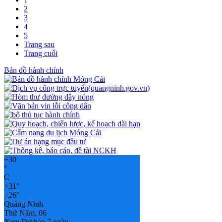
2
3
4
5
Trang sau
Trang cuối
Bản đồ hành chính
+
30
°
C
+
31°
+
26°
Quảng Ninh
Thứ Năm, 06
Xem Dự báo 7 ngày