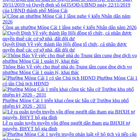
20/11/2019 và Quyết định số 6435/QĐ-UBND ngày 22/11/2019
của UBND thành phố Móng Cái
Công an phường Móng Cái 1 lắng nghe ý kiến Nhân dân năm 2026
Quyết Định Về việc thành lập Hội đồng tổ chức, cá nhân được
quyền thuê các cơ sở nhà, đất dôi dư
Thông Báo Về việc cho thuê nhà do Trung tâm cung ứng dịch vụ
phường Móng Cái 1 quản lý, khai thác
Phường Móng Cái 1
có tân Chủ tịch HĐND
Phường Móng Cái 1 triển khai công tác bầu cử Trưởng khu phố
nhiệm kỳ 2026 - 2031
Lễ ra quân tuyên truyền vận động người dân tham gia BHXH tự
nguyện, BHYT hộ gia đình