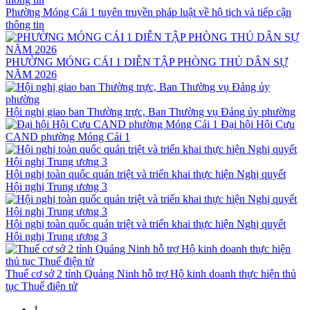
Phường Móng Cái 1 tuyên truyền pháp luật về hộ tịch và tiếp cận
thông tin
PHƯỜNG MÓNG CÁI 1 DIỄN TẬP PHÒNG THỦ DÂN SỰ
NĂM 2026
Hội nghị giao ban Thường trực, Ban Thường vụ Đảng ủy phường
Đại hội Hội Cựu
CAND phường Móng Cái 1
Hội nghị toàn quốc quán triệt và triển khai thực hiện Nghị quyết
Hội nghị Trung ương 3
Hội nghị toàn quốc quán triệt và triển khai thực hiện Nghị quyết
Hội nghị Trung ương 3
Thuế cơ sở 2 tỉnh Quảng Ninh hỗ trợ Hộ kinh doanh thực hiện thủ
tục Thuế điện tử
1