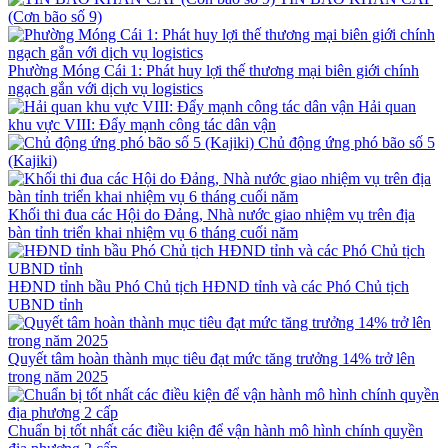
(Cơn bão số 9)
Phường Móng Cái 1: Phát huy lợi thế thương mại biên giới chính
ngạch gắn với dịch vụ logistics
Hải quan
khu vực VIII: Đẩy mạnh công tác dân vận
Chủ động ứng phó bão số 5
(Kajiki)
Khối thi đua các Hội do Đảng, Nhà nước giao nhiệm vụ trên địa
bàn tỉnh triển khai nhiệm vụ 6 tháng cuối năm
HĐND tỉnh bầu Phó Chủ tịch HĐND tỉnh và các Phó Chủ tịch
UBND tỉnh
Quyết tâm hoàn thành mục tiêu đạt mức tăng trưởng 14% trở lên
trong năm 2025
Chuẩn bị tốt nhất các điều kiện để vận hành mô hình chính quyền