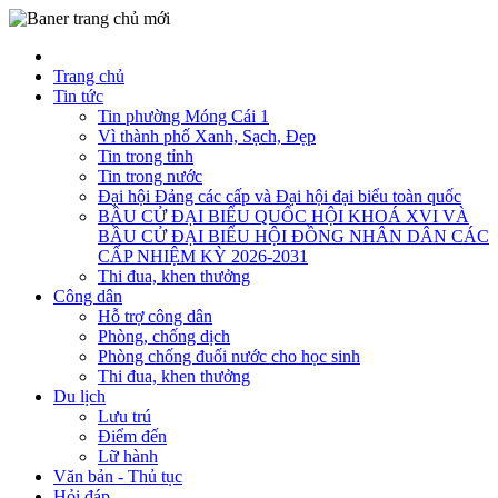
Trang chủ
Tin tức
Tin phường Móng Cái 1
Vì thành phố Xanh, Sạch, Đẹp
Tin trong tỉnh
Tin trong nước
Đại hội Đảng các cấp và Đại hội đại biểu toàn quốc
BẦU CỬ ĐẠI BIỂU QUỐC HỘI KHOÁ XVI VÀ
BẦU CỬ ĐẠI BIỂU HỘI ĐỒNG NHÂN DÂN CÁC
CẤP NHIỆM KỲ 2026-2031
Thi đua, khen thưởng
Công dân
Hỗ trợ công dân
Phòng, chống dịch
Phòng chống đuối nước cho học sinh
Thi đua, khen thưởng
Du lịch
Lưu trú
Điểm đến
Lữ hành
Văn bản - Thủ tục
Hỏi đáp