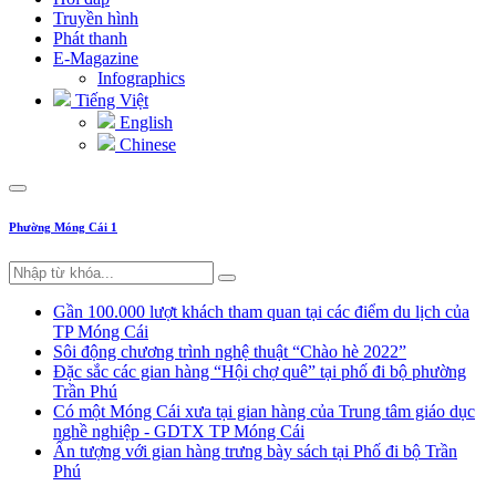
Truyền hình
Phát thanh
E-Magazine
Infographics
Tiếng Việt
English
Chinese
Phường Móng Cái 1
Gần 100.000 lượt khách tham quan tại các điểm du lịch của
TP Móng Cái
Sôi động chương trình nghệ thuật “Chào hè 2022”
Đặc sắc các gian hàng “Hội chợ quê” tại phố đi bộ phường
Trần Phú
Có một Móng Cái xưa tại gian hàng của Trung tâm giáo dục
nghề nghiệp - GDTX TP Móng Cái
Ấn tượng với gian hàng trưng bày sách tại Phố đi bộ Trần
Phú