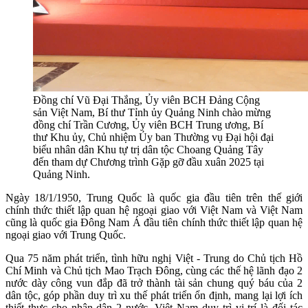
Đồng chí Vũ Đại Thắng, Ủy viên BCH Đảng Cộng
sản Việt Nam, Bí thư Tỉnh ủy Quảng Ninh chào mừng
đồng chí Trần Cương, Ủy viên BCH Trung ương, Bí
thư Khu ủy, Chủ nhiệm Ủy ban Thường vụ Đại hội đại
biểu nhân dân Khu tự trị dân tộc Choang Quảng Tây
đến tham dự Chương trình Gặp gỡ đầu xuân 2025 tại
Quảng Ninh.
Ngày 18/1/1950, Trung Quốc là quốc gia đầu tiên trên thế giới
chính thức thiết lập quan hệ ngoại giao với Việt Nam và Việt Nam
cũng là quốc gia Đông Nam Á đầu tiên chính thức thiết lập quan hệ
ngoại giao với Trung Quốc.
Qua 75 năm phát triển, tình hữu nghị Việt - Trung do Chủ tịch Hồ
Chí Minh và Chủ tịch Mao Trạch Đông, cùng các thế hệ lãnh đạo 2
nước dày công vun đắp đã trở thành tài sản chung quý báu của 2
dân tộc, góp phần duy trì xu thế phát triển ổn định, mang lại lợi ích
thiết thực cho nhân dân 2 nước. Việt Nam duy trì vị trí là đối tác