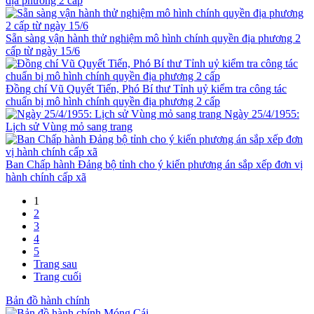
địa phương 2 cấp
Sẵn sàng vận hành thử nghiệm mô hình chính quyền địa phương 2
cấp từ ngày 15/6
Đồng chí Vũ Quyết Tiến, Phó Bí thư Tỉnh uỷ kiểm tra công tác
chuẩn bị mô hình chính quyền địa phương 2 cấp
Ngày 25/4/1955:
Lịch sử Vùng mỏ sang trang
Ban Chấp hành Đảng bộ tỉnh cho ý kiến phương án sắp xếp đơn vị
hành chính cấp xã
1
2
3
4
5
Trang sau
Trang cuối
Bản đồ hành chính