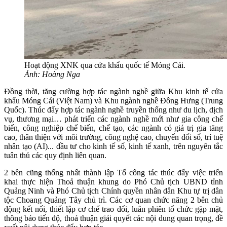
Hoạt động XNK qua cửa khẩu quốc tế Móng Cái.
Ảnh: Hoàng Nga
Đồng thời, tăng cường hợp tác ngành nghề giữa Khu kinh tế cửa
khẩu Móng Cái (Việt Nam) và Khu ngành nghề Đông Hưng (Trung
Quốc). Thúc đẩy hợp tác ngành nghề truyền thống như du lịch, dịch
vụ, thương mại… phát triển các ngành nghề mới như gia công chế
biến, công nghiệp chế biến, chế tạo, các ngành có giá trị gia tăng
cao, thân thiện với môi trường, công nghệ cao, chuyển đổi số, trí tuệ
nhân tạo (AI)... đầu tư cho kinh tế số, kinh tế xanh, trên nguyên tắc
tuân thủ các quy định liên quan.
2 bên cũng thống nhất thành lập Tổ công tác thúc đẩy việc triển
khai thực hiện Thoả thuận khung do Phó Chủ tịch UBND tỉnh
Quảng Ninh và Phó Chủ tịch Chính quyền nhân dân Khu tự trị dân
tộc Choang Quảng Tây chủ trì. Các cơ quan chức năng 2 bên chủ
động kết nối, thiết lập cơ chế trao đổi, luân phiên tổ chức gặp mặt,
thông báo tiến độ, thoả thuận giải quyết các nội dung quan trọng, đề