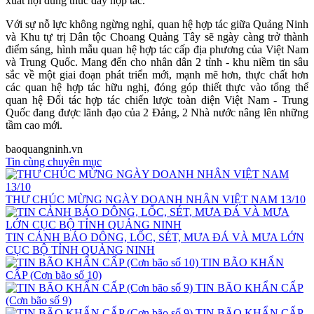
xuất nội dung thúc đẩy hợp tác.
Với sự nỗ lực không ngừng nghỉ, quan hệ hợp tác giữa Quảng Ninh
và Khu tự trị Dân tộc Choang Quảng Tây sẽ ngày càng trở thành
điểm sáng, hình mẫu quan hệ hợp tác cấp địa phương của Việt Nam
và Trung Quốc. Mang đến cho nhân dân 2 tỉnh - khu niềm tin sâu
sắc về một giai đoạn phát triển mới, mạnh mẽ hơn, thực chất hơn
các quan hệ hợp tác hữu nghị, đóng góp thiết thực vào tổng thể
quan hệ Đối tác hợp tác chiến lược toàn diện Việt Nam - Trung
Quốc đang được lãnh đạo của 2 Đảng, 2 Nhà nước nâng lên những
tầm cao mới.
baoquangninh.vn
Tin cùng chuyên mục
THƯ CHÚC MỪNG NGÀY DOANH NHÂN VIỆT NAM 13/10
TIN CẢNH BÁO DÔNG, LỐC, SÉT, MƯA ĐÁ VÀ MƯA LỚN
CỤC BỘ TỈNH QUẢNG NINH
TIN BÃO KHẨN
CẤP (Cơn bão số 10)
TIN BÃO KHẨN CẤP
(Cơn bão số 9)
TIN BÃO KHẨN CẤP