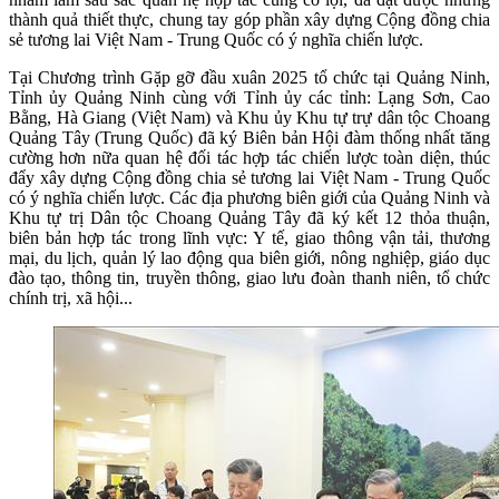
thành quả thiết thực, chung tay góp phần xây dựng Cộng đồng chia
sẻ tương lai Việt Nam - Trung Quốc có ý nghĩa chiến lược.
Tại Chương trình Gặp gỡ đầu xuân 2025 tổ chức tại Quảng Ninh,
Tỉnh ủy Quảng Ninh cùng với Tỉnh ủy các tỉnh: Lạng Sơn, Cao
Bằng, Hà Giang (Việt Nam) và Khu ủy Khu tự trự dân tộc Choang
Quảng Tây (Trung Quốc) đã ký Biên bản Hội đàm thống nhất tăng
cường hơn nữa quan hệ đối tác hợp tác chiến lược toàn diện, thúc
đẩy xây dựng Cộng đồng chia sẻ tương lai Việt Nam - Trung Quốc
có ý nghĩa chiến lược. Các địa phương biên giới của Quảng Ninh và
Khu tự trị Dân tộc Choang Quảng Tây đã ký kết 12 thỏa thuận,
biên bản hợp tác trong lĩnh vực: Y tế, giao thông vận tải, thương
mại, du lịch, quản lý lao động qua biên giới, nông nghiệp, giáo dục
đào tạo, thông tin, truyền thông, giao lưu đoàn thanh niên, tổ chức
chính trị, xã hội...