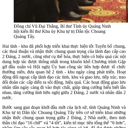
Đồng chí Vũ Đại Thắng, Bí thư Tỉnh ủy Quảng Ninh
hội kiến Bí thư Khu ủy Khu tự trị Dân tộc Choang
Quảng Tây.
Hai tỉnh - khu đã phối hợp triển khai thực hiện tốt Tuyên bố chung,
các thoả thuận và nhận thức chung quan trọng của lãnh đạo cấp cao
2 Đảng, 2 nước, cũng như cụ thể hóa, thực hiện có hiệu quả các nội
dung hợp tác được thống nhất trong khuôn khổ Chương trình Gặp
gỡ đầu xuân và Hội nghị Ủy ban công tác liên hợp được tổ chức
thường niên, đưa quan hệ 2 tỉnh - khu ngày càng phát triển. Hoạt
động đối ngoại cấp lãnh đạo các tỉnh, khu và giao lưu, tiếp xúc, trao
đổi đoàn các cấp diễn ra sôi động, hiệu quả. Các hoạt động giao lưu
nhân dân ngày càng đi vào thực chất, giúp tăng cường hiểu biết lẫn
nhau, tăng cường tình hữu nghị giữa 2 Đảng, 2 nước và nhân dân 2
nước.
Bước sang giai đoạn khởi đầu mới của lịch sử, tỉnh Quảng Ninh và
Khu tự trị Dân tộc Choang Quảng Tây trên cơ sở triển khai những
nhận thức chung quan trọng giữa 2 Đảng, 2 Nhà nước, theo tinh
thần chỉ đạo “16 chữ” và “4 tốt”, kiên trì mục tiêu tổng thể “6 hơn”,
nhằm làm sâu sắc quan hệ hợp tác cùng có lợi, đã đạt được những