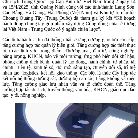
Chủ tịch Trung Quốc Tập Cận Bình tới Việt Nam trong 2 ngày 14
và 15/4/2025, tỉnh Quảng Ninh cùng với các tỉnh/thành: Lạng Sơn,
Cao Bằng, Hà Giang, Hải Phòng (Việt Nam) và Khu tự trị dân tộc
Choang Quảng Tây (Trung Quốc) đã tham gia ký kết “Kế hoạch
hành động chung tay góp phần xây dựng Cộng đồng chia sẻ tương
lai Việt Nam - Trung Quốc có ý nghĩa chiến lược”.
Các tỉnh/thành - khu đã thống nhất sẽ tăng cường giao lưu các cấp;
tăng cường hợp tác quản lý biên giới. Tăng cường hợp tác thiết thực
trên các lĩnh vực trọng điểm: Thương mại, đầu tư, công nghiệp,
năng lượng, KHCN, bảo vệ môi trường, ứng phó biến đổi khí hậu,
phòng chống dịch bệnh, quản lý lao động, hành chính, tư pháp, tài
chính - tiền tệ, kinh tế số, đổi mới sáng tạo, chuyển đổi số, trí tuệ
nhân tạo, logistics, kết nối giao thông, đặc biệt là thúc đẩy hợp tác
kết nối hệ thống đường sắt, đường bộ cao tốc, hàng không và điện
lực. Tăng cường giao lưu nhân văn và tổ chức đoàn thể. Tăng
cường hợp tác du lịch, truyền thông, văn hóa, KHCN, giáo dục đào
tạo, y tế, nông nghiệp.