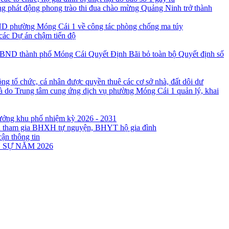
 phát động phong trào thi đua chào mừng Quảng Ninh trở thành
D phường Móng Cái 1 về công tác phòng chống ma túy
các Dự án chậm tiến độ
Quyết Định Bãi bỏ toàn bộ Quyết định số
ng tổ chức, cá nhân được quyền thuê các cơ sở nhà, đất dôi dư
à do Trung tâm cung ứng dịch vụ phường Móng Cái 1 quản lý, khai
rưởng khu phố nhiệm kỳ 2026 - 2031
ân tham gia BHXH tự nguyện, BHYT hộ gia đình
cận thông tin
 SỰ NĂM 2026