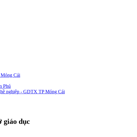
P Móng Cái
ần Phú
 nghề nghiệp - GDTX TP Móng Cái
ở giáo dục