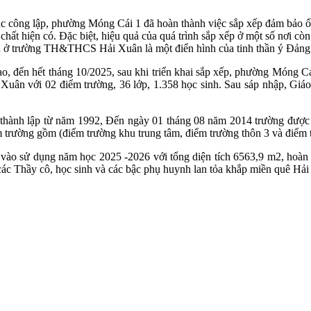
ục công lập, phường Móng Cái 1 đã hoàn thành việc sắp xếp đảm bảo ổ
chất hiện có. Đặc biệt, hiệu quả của quá trình sắp xếp ở một số nơi cò
ện ở trường TH&THCS Hải Xuân là một điển hình của tinh thần ý Đảng 
o, đến hết tháng 10/2025, sau khi triển khai sắp xếp, phường Móng C
 với 02 điểm trường, 36 lớp, 1.358 học sinh. Sau sáp nhập, Giáo 
 thành lập từ năm 1992, Đến ngày 01 tháng 08 năm 2014 trường được 
trường gồm (điểm trường khu trung tâm, điểm trường thôn 3 và điểm tr
o sử dụng năm học 2025 -2026 với tổng diện tích 6563,9 m2, hoàn to
các Thầy cô, học sinh và các bậc phụ huynh lan tỏa khắp miền quê Hả