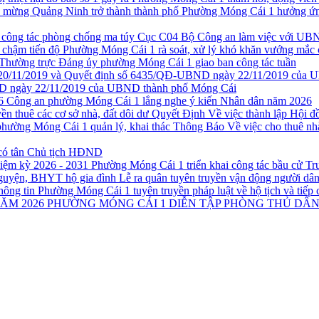
Phường Móng Cái 1 hưởng ứng
Cục C04 Bộ Công an làm việc với UBN
Phường Móng Cái 1 rà soát, xử lý khó khăn vướng mắc 
Thường trực Đảng ủy phường Móng Cái 1 giao ban công tác tuần
 ngày 22/11/2019 của UBND thành phố Móng Cái
Công an phường Móng Cái 1 lắng nghe ý kiến Nhân dân năm 2026
Quyết Định Về việc thành lập Hội đồ
Thông Báo Về việc cho thuê nh
có tân Chủ tịch HĐND
Phường Móng Cái 1 triển khai công tác bầu cử T
Lễ ra quân tuyên truyền vận động người d
Phường Móng Cái 1 tuyên truyền pháp luật về hộ tịch và tiếp 
PHƯỜNG MÓNG CÁI 1 DIỄN TẬP PHÒNG THỦ DÂN