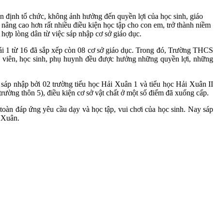
n định tổ chức, không ảnh hưởng đến quyền lợi của học sinh, giáo
n nâng cao hơn rất nhiều điều kiện học tập cho con em, trở thành niềm
hợp lòng dân từ việc sáp nhập cơ sở giáo dục.
ái 1 từ 16 đã sắp xếp còn 08 cơ sở giáo dục. Trong đó, Trường THCS
viên, học sinh, phụ huynh đều được hưởng những quyền lợi, những
sáp nhập bởi 02 trường tiểu học Hải Xuân 1 và tiểu học Hải Xuân II
ường thôn 5), điều kiện cơ sở vật chất ở một số điểm đã xuống cấp.
àn đáp ứng yêu cầu dạy và học tập, vui chơi của học sinh. Nay sáp
i Xuân.