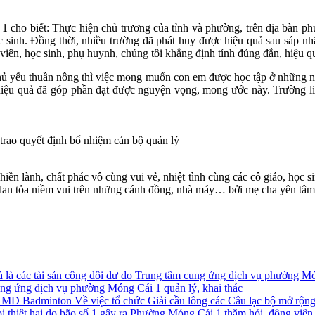
o biết: Thực hiện chủ trương của tỉnh và phường, trên địa bàn phư
c sinh. Đồng thời, nhiều trường đã phát huy được hiệu quả sau sáp
 viên, học sinh, phụ huynh, chúng tôi khẳng định tính đúng đắn, hiệu q
hủ yếu thuần nông thì việc mong muốn con em được học tập ở những nơi
ạt hiệu quả đã góp phần đạt được nguyện vọng, mong ước này. Trường
ao quyết định bổ nhiệm cán bộ quản lý
n lành, chất phác vô cùng vui vẻ, nhiệt tình cùng các cô giáo, học si
 lan tỏa niềm vui trên những cánh đồng, nhà máy… bởi mẹ cha yên tâm 
ung ứng dịch vụ phường Móng Cái 1 quản lý, khai thác
Về việc tổ chức Giải cầu lông các Câu lạc bộ mở r
Phường Móng Cái 1 thăm hỏi, động viên cá