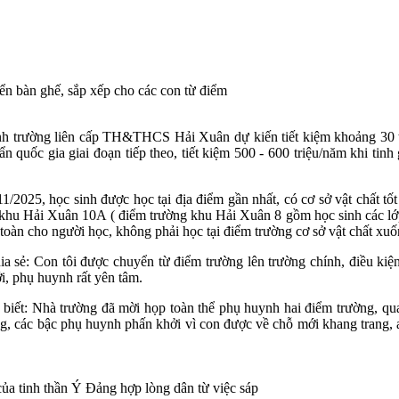
ển bàn ghế, sắp xếp cho các con từ điểm
 trường liên cấp TH&THCS Hải Xuân dự kiến tiết kiệm khoảng 30 t
 quốc gia giai đoạn tiếp theo, tiết kiệm 500 - 600 triệu/năm khi tin
11/2025, học sinh được học tại địa điểm gần nhất, có cơ sở vật chất t
 khu Hải Xuân 10A ( điểm trường khu Hải Xuân 8 gồm học sinh các lớ
 toàn cho người học, không phải học tại điểm trường cơ sở vật chất xuố
: Con tôi được chuyển từ điểm trường lên trường chính, điều kiện học
ới, phụ huynh rất yên tâm.
: Nhà trường đã mời họp toàn thể phụ huynh hai điểm trường, qua t
g, các bậc phụ huynh phấn khởi vì con được về chỗ mới khang trang, 
a tinh thần Ý Đảng hợp lòng dân từ việc sáp