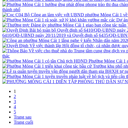
thành phố
6410/QĐ-UBND ngày 20/11/2019 và Quyết định số 6435/QĐ-UBND
thác
Phường Móng Cái 1 
1
2
3
4
5
Trang sau
Trang cuối