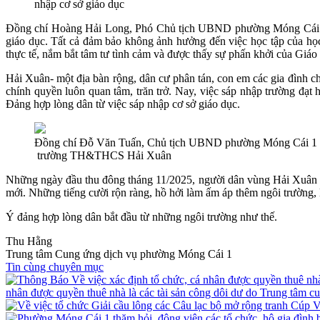
nhập cơ sở giáo dục
Đồng chí Hoàng Hải Long, Phó Chủ tịch UBND phường Móng Cái 1 ch
giáo dục. Tất cả đảm bảo không ảnh hưởng đến việc học tập của họ
thực tế, nắm bắt tâm tư tình cảm và được thấy sự phấn khởi của Giáo
Hải Xuân- một địa bàn rộng, dân cư phân tán, con em các gia đình c
chính quyền luôn quan tâm, trăn trở. Nay, việc sáp nhập trường đ
Đảng hợp lòng dân từ việc sáp nhập cơ sở giáo dục.
Đồng chí Đỗ Văn Tuấn, Chủ tịch UBND phường Móng Cái 1 tr
trường TH&THCS Hải Xuân
Những ngày đầu thu đông tháng 11/2025, người dân vùng Hải Xuân hiề
mới. Những tiếng cười rộn ràng, hồ hởi làm ấm áp thêm ngôi trường,
Ý đảng hợp lòng dân bắt đầu từ những ngôi trường như thế.
Thu Hằng
Trung tâm Cung ứng dịch vụ phường Móng Cái 1
Tin cùng chuyên mục
nhân được quyền thuê nhà là các tài sản công dôi dư do Trung tâm c