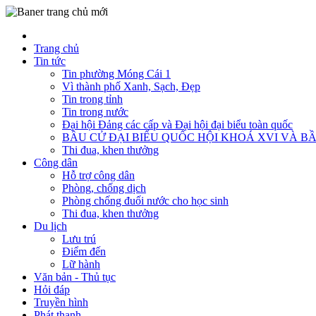
Trang chủ
Tin tức
Tin phường Móng Cái 1
Vì thành phố Xanh, Sạch, Đẹp
Tin trong tỉnh
Tin trong nước
Đại hội Đảng các cấp và Đại hội đại biểu toàn quốc
BẦU CỬ ĐẠI BIỂU QUỐC HỘI KHOÁ XVI VÀ BẦ
Thi đua, khen thưởng
Công dân
Hỗ trợ công dân
Phòng, chống dịch
Phòng chống đuối nước cho học sinh
Thi đua, khen thưởng
Du lịch
Lưu trú
Điểm đến
Lữ hành
Văn bản - Thủ tục
Hỏi đáp
Truyền hình
Phát thanh