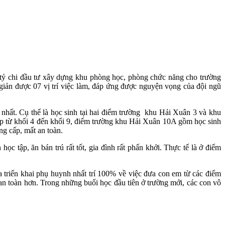
ỷ chi đầu tư xây dựng khu phòng học, phòng chức năng cho trường
h giản được 07 vị trí việc làm, đáp ứng được nguyện vọng của đội ngũ
ốt nhất. Cụ thể là học sinh tại hai điểm trường khu Hải Xuân 3 và khu
p từ khối 4 đến khối 9, điểm trường khu Hải Xuân 10A gồm học sinh
ng cấp, mất an toàn.
 tập, ăn bán trú rất tốt, gia đình rất phấn khởi. Thực tế là ở điểm
riển khai phụ huynh nhất trí 100% về việc đưa con em từ các điểm
an toàn hơn. Trong những buổi học đầu tiên ở trường mới, các con vô