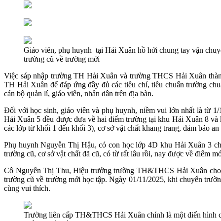
Giáo viên, phụ huynh tại Hải Xuân hồ hởi chung tay vận chuy
trường cũ về trường mới
Việc sáp nhập trường TH Hải Xuân và trường THCS Hải Xuân thành
TH Hải Xuân để đáp ứng đầy đủ các tiêu chí, tiêu chuẩn trường chuẩn
cán bộ quản lí, giáo viên, nhân dân trên địa bàn.
Đối với học sinh, giáo viên và phụ huynh, niềm vui lớn nhất là từ 1/
Hải Xuân 5 đều được đưa về hai điểm trường tại khu Hải Xuân 8 và
các lớp từ khối 1 đến khối 3), cơ sở vật chất khang trang, đảm bảo an
Phụ huynh Nguyễn Thị Hậu, có con học lớp 4D khu Hải Xuân 3 chia sẻ
trường cũ, cơ sở vật chất đã cũ, có từ rất lâu rồi, nay được về điểm m
Cô Nguyễn Thị Thu, Hiệu trưởng trường TH&THCS Hải Xuân cho biết
trường cũ về trường mới học tập. Ngày 01/11/2025, khi chuyển trườn
cùng vui thích.
Trường liên cấp TH&THCS Hải Xuân chính là một điển hình củ