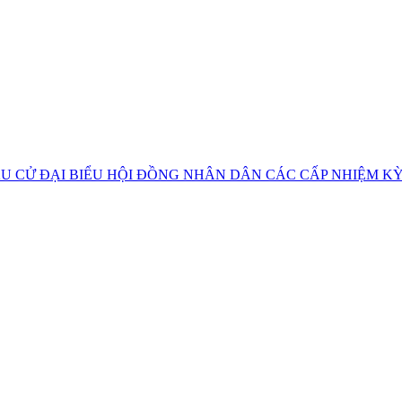
U CỬ ĐẠI BIỂU HỘI ĐỒNG NHÂN DÂN CÁC CẤP NHIỆM KỲ 