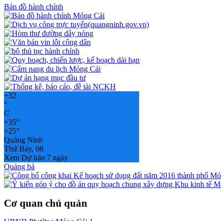
Bản đồ hành chính
+
32
°
C
+
35°
+
25°
Quảng Ninh
Thứ Bảy, 08
Xem Dự báo 7 ngày
Quảng bá
Cơ quan chủ quản