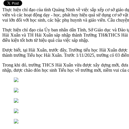
Thực hiện chỉ đạo của tỉnh Quảng Ninh về việc sắp xếp cơ sở giáo d
viên và các hoạt động dạy - học, phát huy hiệu quả sử dụng cơ sở vật 
vui lớn đối với học sinh, các bậc phụ huynh và giáo viên. Câu chuy
Thực hiện chỉ đạo của Ủy ban nhân dân Tỉnh, Sở Giáo dục và Đào tạ
Hải Xuân và TH Hải Xuân sáp nhập thành Trường TH&THCS Hải Xuân
điều kiện tốt hơn từ hiệu quả của việc sáp nhập.
Được biết, tại Hải Xuân, trước đây, Trường tiểu học Hải Xuân được
thành trường Tiểu học Hải Xuân. Trước 1/11/2025, trường có 03 điểm 
Trong khi đó, trường THCS Hải Xuân vừa được xây dựng mới, đưa và
nhập, được chào đón học sinh Tiểu học về trường mới, niềm vui của 