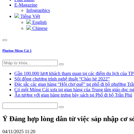
E-Magazine
Infographics
Tiếng Việt
English
Chinese
Phường Móng Cái 1
Gần 100.000 lượt khách tham quan tại các điểm du lịch của T
Sôi động chương trình nghệ thuật “Chào hè 2022”
Đặc sắc các gian hàng “Hội chợ quê” tại phố đi bộ phường Tr
Có một Móng Cái xưa tại gian hàng của Trung tâm giáo dục
Ấn tượng với gian hàng trưng bày sách tại Phố đi bộ Trần Phú
Ý Đảng hợp lòng dân từ việc sáp nhập cơ s
04/11/2025 11:20