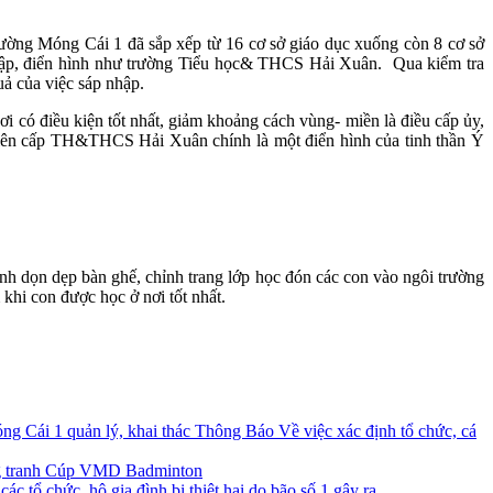
ờng Móng Cái 1 đã sắp xếp từ 16 cơ sở giáo dục xuống còn 8 cơ sở
 nhập, điển hình như trường Tiểu học& THCS Hải Xuân. Qua kiểm tra
uả của việc sáp nhập.
 có điều kiện tốt nhất, giảm khoảng cách vùng- miền là điều cấp ủy,
 liên cấp TH&THCS Hải Xuân chính là một điển hình của tinh thần Ý
nh dọn dẹp bàn ghế, chỉnh trang lớp học đón các con vào ngôi trường
khi con được học ở nơi tốt nhất.
Thông Báo Về việc xác định tổ chức, cá
ộng tranh Cúp VMD Badminton
c tổ chức, hộ gia đình bị thiệt hại do bão số 1 gây ra