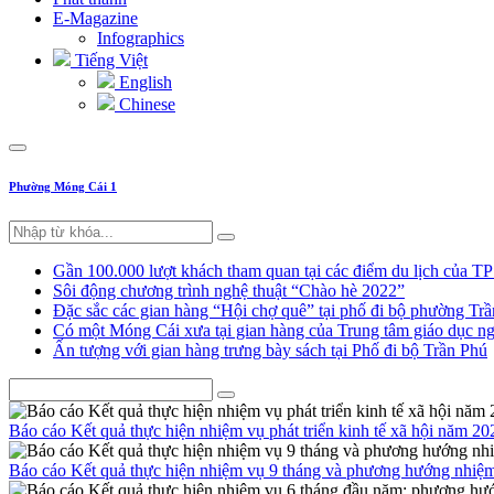
E-Magazine
Infographics
Tiếng Việt
English
Chinese
Phường Móng Cái 1
Gần 100.000 lượt khách tham quan tại các điểm du lịch của T
Sôi động chương trình nghệ thuật “Chào hè 2022”
Đặc sắc các gian hàng “Hội chợ quê” tại phố đi bộ phường Tr
Có một Móng Cái xưa tại gian hàng của Trung tâm giáo dục
Ấn tượng với gian hàng trưng bày sách tại Phố đi bộ Trần Phú
Báo cáo Kết quả thực hiện nhiệm vụ phát triển kinh tế xã hội năm 
Báo cáo Kết quả thực hiện nhiệm vụ 9 tháng và phương hướng nhiệ