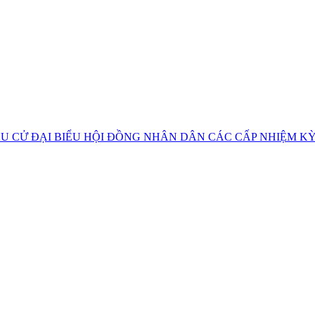
U CỬ ĐẠI BIỂU HỘI ĐỒNG NHÂN DÂN CÁC CẤP NHIỆM KỲ 