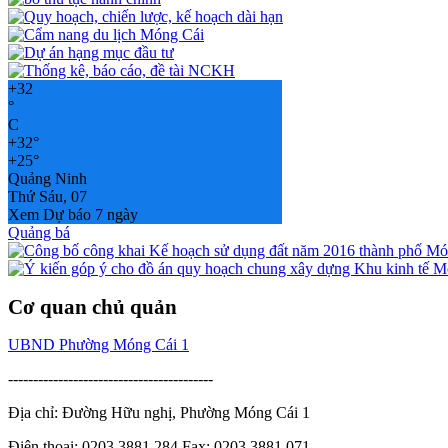
+
32
°
C
+
32°
+
25°
Quảng Ninh
Thứ Sáu, 07
Xem Dự báo 7 ngày
Quảng bá
Cơ quan chủ quản
UBND Phường Móng Cái 1
-----------------------------------------
Địa chỉ: Đường Hữu nghị, Phường Móng Cái 1
Điện thoại: 0203.3881.284 Fax: 0203.3881.071