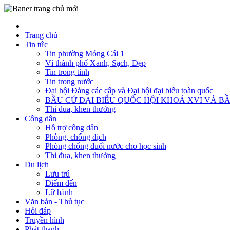
Trang chủ
Tin tức
Tin phường Móng Cái 1
Vì thành phố Xanh, Sạch, Đẹp
Tin trong tỉnh
Tin trong nước
Đại hội Đảng các cấp và Đại hội đại biểu toàn quốc
BẦU CỬ ĐẠI BIỂU QUỐC HỘI KHOÁ XVI VÀ BẦ
Thi đua, khen thưởng
Công dân
Hỗ trợ công dân
Phòng, chống dịch
Phòng chống đuối nước cho học sinh
Thi đua, khen thưởng
Du lịch
Lưu trú
Điểm đến
Lữ hành
Văn bản - Thủ tục
Hỏi đáp
Truyền hình
Phát thanh