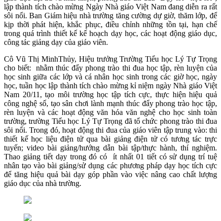
lập thành tích chào mừng Ngày Nhà giáo Việt Nam đang diễn ra rất
sôi nổi. Ban Giám hiệu nhà trường tăng cường dự giờ, thăm lớp, để
kịp thời phát hiện, khắc phục, điều chỉnh những tồn tại, hạn chế
trong quá trình thiết kế kế hoạch dạy học, các hoạt động giáo dục,
công tác giảng dạy của giáo viên.
Cô Vũ Thị MinhThủy, Hiệu trưởng Trường Tiểu học Lý Tự Trọng
cho biết: nhằm thúc đẩy phong trào thi đua học tập, rèn luyện của
học sinh giữa các lớp và cá nhân học sinh trong các giờ học, ngày
học, tuần học lập thành tích chào mừng kỉ niệm ngày Nhà giáo Việt
Nam 20/11, tạo môi trường học tập tích cực, thực hiện hiệu quả
công nghệ số, tạo sân chơi lành mạnh thúc đẩy phong trào học tập,
rèn luyện và các hoạt động văn hóa văn nghệ cho học sinh toàn
trường, trường Tiểu học Lý Tự Trọng đã tổ chức phong trào thi đua
sôi nổi. Trong đó, hoạt động thi đua của giáo viên tập trung vào: thi
thiết kế học liệu điện tử qua bài giảng điện tử có tương tác trực
tuyến; video bài giảng/hướng dẫn bài tập/thực hành, thí nghiệm.
Thao giảng tiết dạy trong đó có ít nhất 01 tiết có sử dụng trí tuệ
nhân tạo vào bài giảng/sử dụng các phương pháp dạy học tích cực
để tăng hiệu quả bài dạy góp phần vào việc nâng cao chất lượng
giáo dục của nhà trường.