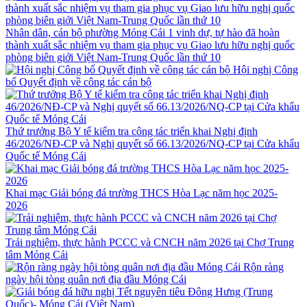
Nhân dân, cán bộ phường Móng Cái 1 vinh dự, tự hào đã hoàn
thành xuất sắc nhiệm vụ tham gia phục vụ Giao lưu hữu nghị quốc
phòng biên giới Việt Nam-Trung Quốc lần thứ 10
Hội nghị Công
bố Quyết định về công tác cán bộ
Thứ trưởng Bộ Y tế kiểm tra công tác triển khai Nghị định
46/2026/NĐ-CP và Nghị quyết số 66.13/2026/NQ-CP tại Cửa khẩu
Quốc tế Móng Cái
Khai mạc Giải bóng đá trường THCS Hòa Lạc năm học 2025-
2026
Trải nghiệm, thực hành PCCC và CNCH năm 2026 tại Chợ Trung
tâm Móng Cái
Rộn ràng
ngày hội tòng quân nơi địa đầu Móng Cái