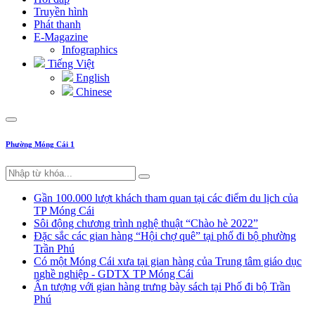
Truyền hình
Phát thanh
E-Magazine
Infographics
Tiếng Việt
English
Chinese
Phường Móng Cái 1
Gần 100.000 lượt khách tham quan tại các điểm du lịch của
TP Móng Cái
Sôi động chương trình nghệ thuật “Chào hè 2022”
Đặc sắc các gian hàng “Hội chợ quê” tại phố đi bộ phường
Trần Phú
Có một Móng Cái xưa tại gian hàng của Trung tâm giáo dục
nghề nghiệp - GDTX TP Móng Cái
Ấn tượng với gian hàng trưng bày sách tại Phố đi bộ Trần
Phú