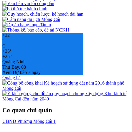
+
32
°
C
+
35°
+
25°
Quảng Ninh
Thứ Bảy, 08
Xem Dự báo 7 ngày
Quảng bá
Cơ quan chủ quản
UBND Phường Móng Cái 1
-----------------------------------------