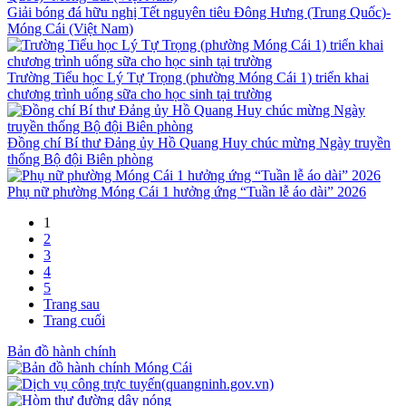
Giải bóng đá hữu nghị Tết nguyên tiêu Đông Hưng (Trung Quốc)-
Móng Cái (Việt Nam)
Trường Tiểu học Lý Tự Trọng (phường Móng Cái 1) triển khai
chương trình uống sữa cho học sinh tại trường
Đồng chí Bí thư Đảng ủy Hồ Quang Huy chúc mừng Ngày truyền
thống Bộ đội Biên phòng
Phụ nữ phường Móng Cái 1 hưởng ứng “Tuần lễ áo dài” 2026
1
2
3
4
5
Trang sau
Trang cuối
Bản đồ hành chính