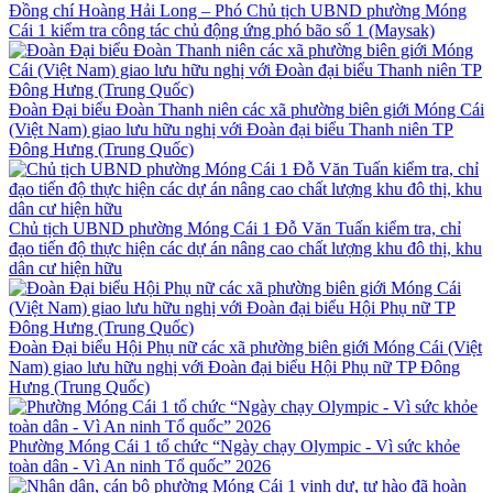
Đồng chí Hoàng Hải Long – Phó Chủ tịch UBND phường Móng
Cái 1 kiểm tra công tác chủ động ứng phó bão số 1 (Maysak)
Đoàn Đại biểu Đoàn Thanh niên các xã phường biên giới Móng Cái
(Việt Nam) giao lưu hữu nghị với Đoàn đại biểu Thanh niên TP
Đông Hưng (Trung Quốc)
Chủ tịch UBND phường Móng Cái 1 Đỗ Văn Tuấn kiểm tra, chỉ
đạo tiến độ thực hiện các dự án nâng cao chất lượng khu đô thị, khu
dân cư hiện hữu
Đoàn Đại biểu Hội Phụ nữ các xã phường biên giới Móng Cái (Việt
Nam) giao lưu hữu nghị với Đoàn đại biểu Hội Phụ nữ TP Đông
Hưng (Trung Quốc)
Phường Móng Cái 1 tổ chức “Ngày chạy Olympic - Vì sức khỏe
toàn dân - Vì An ninh Tổ quốc” 2026