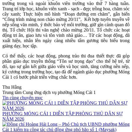
trường trong và ngoài khuôn viên trường vào thứ 7 hàng tuần.
Trang trí lớp học, khuôn viên xanh - sạch - đẹp; trồng hoa, chăm sóc
cây xanh; Thực hiện mô hình “Đoạn đường em chăm”, gắn biển
“Công trình măng non chào mừng 20/11”, Kết hợp tuyên truyền về
nếp sống văn minh, ý thức bảo vệ môi trường, giữ gìn cảnh quan đô
thị. Tổ chức Hội thi văn nghệ chào mừng 20/11. Tổ chức các hoạt
động tri ân, giao lưu và tôn vinh nhà giáo… Từ các hoạt động, đã
xuất hiện, nhân lên ngày càng nhiều tấm gương tiêu biểu trong
giảng dạy, học tập.
Có thể thấy, các hoạt động, phong trào thi đua thiết thực đã góp
phần giáo dục truyền thống “Tôn sư trọng đạo” cho thế hệ trẻ, từ
đó, tạo sự gắn kết giữa giáo viên và học sinh, tăng cường nền nếp,
kỷ cương trong trường học, tạo đà để ngành giáo dục phường Móng
Cái 1 có bước phát triển vững chắc hơn.
Thu Hằng
Trung tâm Cung ứng dịch vụ phường Móng Cái 1
Tin cùng chuyên mục
PHƯỜNG MÓNG CÁI 1 DIỄN TẬP PHÒNG THỦ DÂN SỰ
NĂM 2026