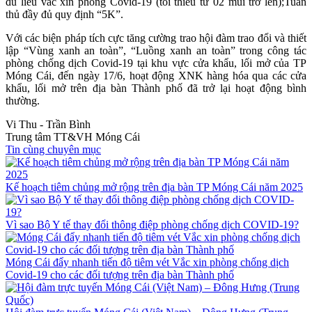
đủ liều vắc xin phòng Covid-19 (tối thiểu từ 02 mũi trở lên);Tuân
thủ đầy đủ quy định “5K”.
Với các biện pháp tích cực tăng cường trao hội đàm trao đổi và thiết
lập “Vùng xanh an toàn”, “Luồng xanh an toàn” trong công tác
phòng chống dịch Covid-19 tại khu vực cửa khẩu, lối mở của TP
Móng Cái, đến ngày 17/6, hoạt động XNK hàng hóa qua các cửa
khẩu, lối mở trên địa bàn Thành phố đã trở lại hoạt động bình
thường.
Vi Thu - Trần Bình
Trung tâm TT&VH Móng Cái
Tin cùng chuyên mục
Kế hoạch tiêm chủng mở rộng trên địa bàn TP Móng Cái năm 2025
Vì sao Bộ Y tế thay đổi thông điệp phòng chống dịch COVID-19?
Móng Cái đẩy nhanh tiến độ tiêm vét Vắc xin phòng chống dịch
Covid-19 cho các đối tượng trên địa bàn Thành phố