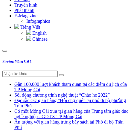
Truyền hình
Phát thanh
E-Magazine
Infographics
Tiếng Việt
English
Chinese
Phường Móng Cái 1
Gần 100.000 lượt khách tham quan tại các điểm du lịch của
TP Móng Cái
Sôi động chương trình nghệ thuật “Chào hè 2022”
Đặc sắc các gian hàng “Hội chợ quê” tại phố đi bộ phường
Trần Phú
Có một Móng Cái xưa tại gian hàng của Trung tâm giáo dục
nghề nghiệp - GDTX TP Móng Cái
Ấn tượng với gian hàng trưng bày sách tại Phố đi bộ Trần
Phú