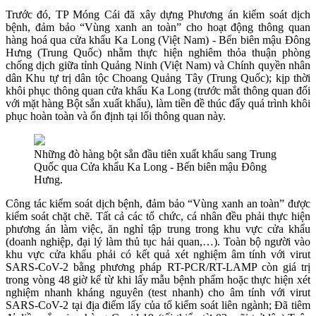
Trước đó, TP Móng Cái đã xây dựng Phương án kiểm soát dịch
bệnh, đảm bảo “Vùng xanh an toàn” cho hoạt động thông quan
hàng hoá qua cửa khẩu Ka Long (Việt Nam) - Bến biên mậu Đông
Hưng (Trung Quốc) nhằm thực hiện nghiêm thỏa thuận phòng
chống dịch giữa tỉnh Quảng Ninh (Việt Nam) và Chính quyền nhân
dân Khu tự trị dân tộc Choang Quảng Tây (Trung Quốc); kịp thời
khôi phục thông quan cửa khẩu Ka Long (trước mắt thông quan đối
với mặt hàng Bột sắn xuất khẩu), làm tiền đề thúc đẩy quá trình khôi
phục hoàn toàn và ổn định tại lối thông quan này.
Những đò hàng bột sắn đầu tiên xuất khẩu sang Trung
Quốc qua Cửa khẩu Ka Long - Bến biên mậu Đông
Hưng.
Công tác kiểm soát dịch bệnh, đảm bảo “Vùng xanh an toàn” được
kiểm soát chặt chẽ. Tất cả các tổ chức, cá nhân đều phải thực hiện
phương án làm việc, ăn nghỉ tập trung trong khu vực cửa khẩu
(doanh nghiệp, đại lý làm thủ tục hải quan,…). Toàn bộ người vào
khu vực cửa khẩu phải có kết quả xét nghiệm âm tính với virut
SARS-CoV-2 bằng phương pháp RT-PCR/RT-LAMP còn giá trị
trong vòng 48 giờ kể từ khi lấy mẫu bệnh phẩm hoặc thực hiện xét
nghiệm nhanh kháng nguyên (test nhanh) cho âm tính với virut
SARS-CoV-2 tại địa điểm lấy của tổ kiểm soát liên ngành; Đã tiêm