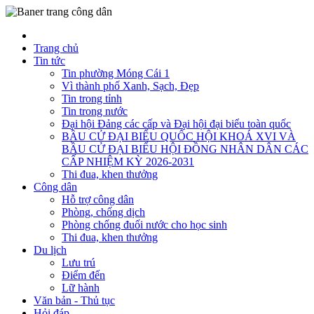
Trang chủ
Tin tức
Tin phường Móng Cái 1
Vì thành phố Xanh, Sạch, Đẹp
Tin trong tỉnh
Tin trong nước
Đại hội Đảng các cấp và Đại hội đại biểu toàn quốc
BẦU CỬ ĐẠI BIỂU QUỐC HỘI KHOÁ XVI VÀ
BẦU CỬ ĐẠI BIỂU HỘI ĐỒNG NHÂN DÂN CÁC
CẤP NHIỆM KỲ 2026-2031
Thi đua, khen thưởng
Công dân
Hỗ trợ công dân
Phòng, chống dịch
Phòng chống đuối nước cho học sinh
Thi đua, khen thưởng
Du lịch
Lưu trú
Điểm đến
Lữ hành
Văn bản - Thủ tục
Hỏi đáp