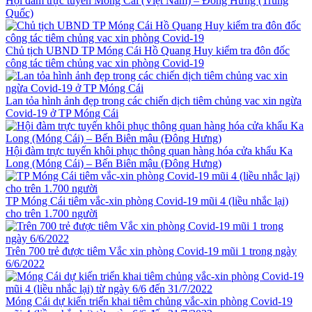
Hội đàm trực tuyến Móng Cái (Việt Nam) – Đông Hưng (Trung
Quốc)
Chủ tịch UBND TP Móng Cái Hồ Quang Huy kiểm tra đôn đốc
công tác tiêm chủng vac xin phòng Covid-19
Lan tỏa hình ảnh đẹp trong các chiến dịch tiêm chủng vac xin ngừa
Covid-19 ở TP Móng Cái
Hội đàm trực tuyến khôi phục thông quan hàng hóa cửa khẩu Ka
Long (Móng Cái) – Bến Biên mậu (Đông Hưng)
TP Móng Cái tiêm vắc-xin phòng Covid-19 mũi 4 (liều nhắc lại)
cho trên 1.700 người
Trên 700 trẻ được tiêm Vắc xin phòng Covid-19 mũi 1 trong ngày
6/6/2022
Móng Cái dự kiến triển khai tiêm chủng vắc-xin phòng Covid-19