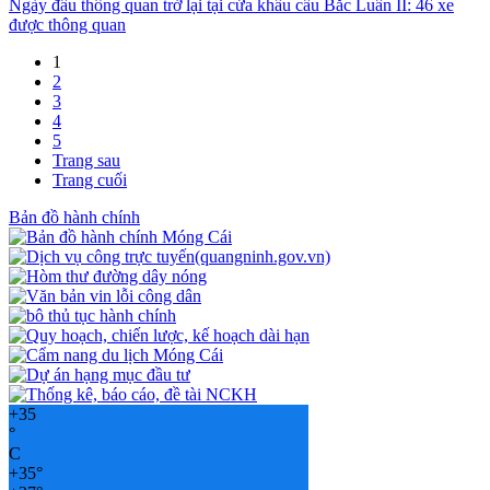
Ngày đầu thông quan trở lại tại cửa khẩu cầu Bắc Luân II: 46 xe
được thông quan
1
2
3
4
5
Trang sau
Trang cuối
Bản đồ hành chính
+
35
°
C
+
35°