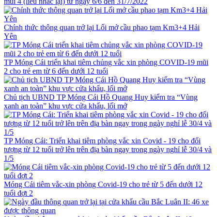
mũi 4 (liều nhắc lại) từ ngày 6/6 đến 31/7/2022
Chính thức thông quan trở lại Lối mở cầu phao tạm Km3+4 Hải
Yên
TP Móng Cái triển khai tiêm chủng vắc xin phòng COVID-19 mũi
2 cho trẻ em từ 6 đến dưới 12 tuổi
Chủ tịch UBND TP Móng Cái Hồ Quang Huy kiểm tra “Vùng
xanh an toàn” khu vực cửa khẩu, lối mở
TP Móng Cái: Triển khai tiêm phòng vắc xin Covid - 19 cho đối
tượng từ 12 tuổi trở lên trên địa bàn ngay trong ngày nghỉ lễ 30/4 và
1/5
Móng Cái tiêm vắc-xin phòng Covid-19 cho trẻ từ 5 đến dưới 12
tuổi đợt 2