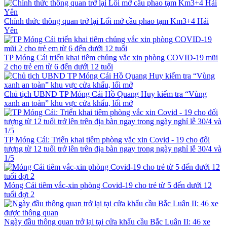
Chính thức thông quan trở lại Lối mở cầu phao tạm Km3+4 Hải
Yên
TP Móng Cái triển khai tiêm chủng vắc xin phòng COVID-19 mũi
2 cho trẻ em từ 6 đến dưới 12 tuổi
Chủ tịch UBND TP Móng Cái Hồ Quang Huy kiểm tra “Vùng
xanh an toàn” khu vực cửa khẩu, lối mở
TP Móng Cái: Triển khai tiêm phòng vắc xin Covid - 19 cho đối
tượng từ 12 tuổi trở lên trên địa bàn ngay trong ngày nghỉ lễ 30/4 và
1/5
Móng Cái tiêm vắc-xin phòng Covid-19 cho trẻ từ 5 đến dưới 12
tuổi đợt 2
Ngày đầu thông quan trở lại tại cửa khẩu cầu Bắc Luân II: 46 xe