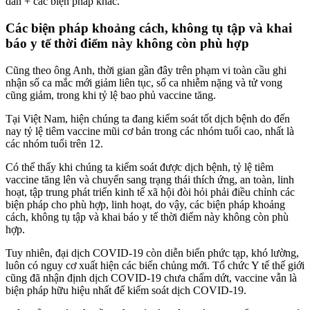
dân + các biện pháp khác.
Các biện pháp khoảng cách, không tụ tập và khai
báo y tế thời điểm này không còn phù hợp
Cũng theo ông Anh, thời gian gần đây trên phạm vi toàn cầu ghi
nhận số ca mắc mới giảm liên tục, số ca nhiễm nặng và tử vong
cũng giảm, trong khi tỷ lệ bao phủ vaccine tăng.
Tại Việt Nam, hiện chúng ta đang kiểm soát tốt dịch bệnh do đến
nay tỷ lệ tiêm vaccine mũi cơ bản trong các nhóm tuổi cao, nhất là
các nhóm tuổi trên 12.
Có thể thấy khi chúng ta kiểm soát được dịch bệnh, tỷ lệ tiêm
vaccine tăng lên và chuyển sang trạng thái thích ứng, an toàn, linh
hoạt, tập trung phát triển kinh tế xã hội đòi hỏi phải điều chỉnh các
biện pháp cho phù hợp, linh hoạt, do vậy, các biện pháp khoảng
cách, không tụ tập và khai báo y tế thời điểm này không còn phù
hợp.
Tuy nhiên, đại dịch COVID-19 còn diễn biến phức tạp, khó lường,
luôn có nguy cơ xuất hiện các biến chủng mới. Tổ chức Y tế thế giới
cũng đã nhận định dịch COVID-19 chưa chấm dứt, vaccine vẫn là
biện pháp hữu hiệu nhất để kiểm soát dịch COVID-19.