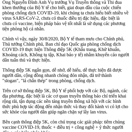
Ông Nguyễn Đình Anh Vụ trưởng Vụ Truyền thông và Thi đua
khen thưởng của Bộ Y tế cho biết, giai đoạn đầu của cuộc chiến
phòng chống dịch COVID-19, khi chúng ta chưa hiểu biết nhiều về
virus SARS-CoV-2, chưa có thuốc điều trị đặc hiệu, đặc biệt là
chưa có vaccine, biện pháp bảo vệ tốt nhất là sử dụng các phương
tiện phòng hộ cá nhân.
Chính vì vậy, ngày 30/8/2020, Bộ Y tế tham mưu cho Chính phủ,
Thủ tướng Chính phủ, Ban chỉ đạo Quốc gia phòng chống dịch
COVID-19 thực hiện Thông điệp 5K (Khẩu trang, Khử khuẩn,
Khoảng cách, Không tụ tập, Khai báo y tế) nhằm khuyến cáo người
dân tuân thủ và thực hiện.
Thông điệp 5K ngắn gọn, dễ nhớ, dễ hiểu, dễ thực hiện đã được
người dân, cộng đồng nhanh chóng đón nhận, đã trở thành
"slogan", "lá chắn thép" trong phòng, chống dịch.
Trên cơ sở thông điệp 5K, Bộ Y tế phối hợp với các Bộ, ngành, các
địa phương, đặc biệt là các cơ quan truyền thông báo chí triển khai
rộng rãi, tận dụng các nền tảng truyền thông xã hội với các hình
thức phù hợp tác động đến nhận thức và thay đổi hành vi có lợi cho
sức khỏe của người dân giúp ngăn chặn sự lây lan virus.
Bên cạnh thông điệp 5K, còn chú trọng các giải pháp: tiêm chủng
vaccine COVID-19, thuốc + điều trị + công nghệ + ý thức người