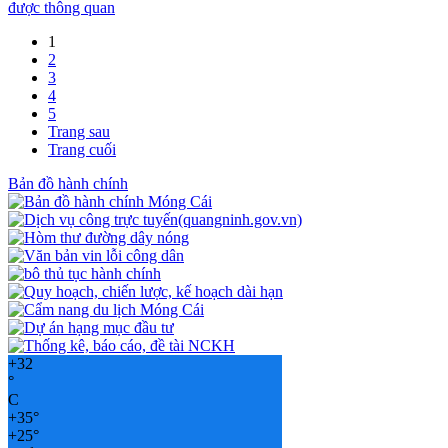
được thông quan
1
2
3
4
5
Trang sau
Trang cuối
Bản đồ hành chính
+
32
°
C
+
35°
+
25°