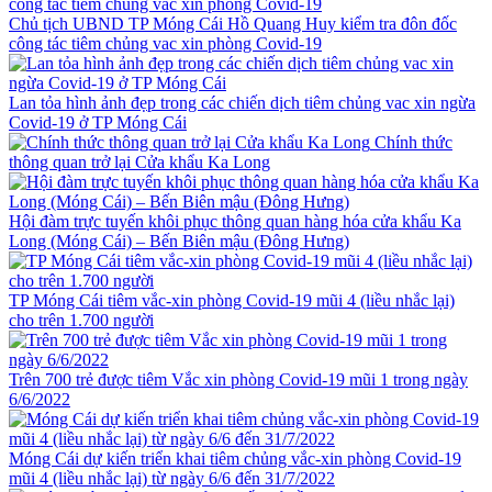
Chủ tịch UBND TP Móng Cái Hồ Quang Huy kiểm tra đôn đốc
công tác tiêm chủng vac xin phòng Covid-19
Lan tỏa hình ảnh đẹp trong các chiến dịch tiêm chủng vac xin ngừa
Covid-19 ở TP Móng Cái
Chính thức
thông quan trở lại Cửa khẩu Ka Long
Hội đàm trực tuyến khôi phục thông quan hàng hóa cửa khẩu Ka
Long (Móng Cái) – Bến Biên mậu (Đông Hưng)
TP Móng Cái tiêm vắc-xin phòng Covid-19 mũi 4 (liều nhắc lại)
cho trên 1.700 người
Trên 700 trẻ được tiêm Vắc xin phòng Covid-19 mũi 1 trong ngày
6/6/2022
Móng Cái dự kiến triển khai tiêm chủng vắc-xin phòng Covid-19
mũi 4 (liều nhắc lại) từ ngày 6/6 đến 31/7/2022