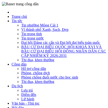
Trang chủ
Tin tức
Tin phường Móng Cái 1
Vì thành phố Xanh, Sạch, Đẹp
Tin trong tỉnh
Tin trong nước
Đại hội Đảng các cấp và Đại hội đại biểu toàn quốc
BẦU CỬ ĐẠI BIỂU QUỐC HỘI KHOÁ XVI VÀ
BẦU CỬ ĐẠI BIỂU HỘI ĐỒNG NHÂN DÂN CÁC
CẤP NHIỆM KỲ 2026-2031
Thi đua, khen thưởng
Công dân
Hỗ trợ công dân
Phòng, chống dịch
Phòng chống đuối nước cho học sinh
Thi đua, khen thưởng
Du lịch
Lưu trú
Điểm đến
Lữ hành
Văn bản - Thủ tục
Hỏi đáp