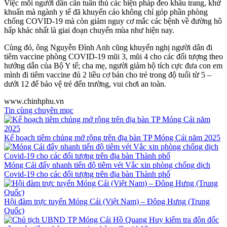
Việc mỗi người dân cần tuân thủ các biện pháp đeo khẩu trang, khử
khuẩn mà ngành y tế đã khuyến cáo không chỉ góp phần phòng
chống COVID-19 mà còn giảm nguy cơ mắc các bệnh về đường hô
hấp khác nhất là giai đoạn chuyển mùa như hiện nay.
Cùng đó, ông Nguyễn Đình Anh cũng khuyến nghị người dân đi
tiêm vaccine phòng COVID-19 mũi 3, mũi 4 cho các đối tượng theo
hướng dẫn của Bộ Y tế; cha mẹ, người giám hộ tích cực đưa con em
mình đi tiêm vaccine đủ 2 liều cơ bản cho trẻ trong độ tuổi từ 5 –
dưới 12 để bảo vệ trẻ đến trường, vui chơi an toàn.
www.chinhphu.vn
Tin cùng chuyên mục
Kế hoạch tiêm chủng mở rộng trên địa bàn TP Móng Cái năm 2025
Móng Cái đẩy nhanh tiến độ tiêm vét Vắc xin phòng chống dịch
Covid-19 cho các đối tượng trên địa bàn Thành phố
Hội đàm trực tuyến Móng Cái (Việt Nam) – Đông Hưng (Trung
Quốc)