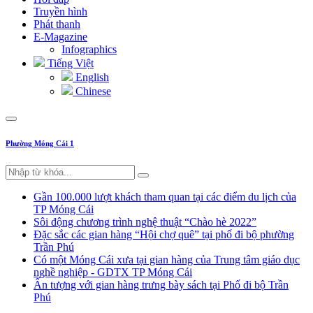
Truyền hình
Phát thanh
E-Magazine
Infographics
Tiếng Việt
English
Chinese
Phường Móng Cái 1
Gần 100.000 lượt khách tham quan tại các điểm du lịch của
TP Móng Cái
Sôi động chương trình nghệ thuật “Chào hè 2022”
Đặc sắc các gian hàng “Hội chợ quê” tại phố đi bộ phường
Trần Phú
Có một Móng Cái xưa tại gian hàng của Trung tâm giáo dục
nghề nghiệp - GDTX TP Móng Cái
Ấn tượng với gian hàng trưng bày sách tại Phố đi bộ Trần
Phú